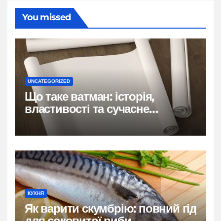
You missed
UNCATEGORIZED
Що таке ватман: історія,
властивості та сучасне
застосування
КУХНЯ
Як варити скумбрію: повний гід
для соковитої риби