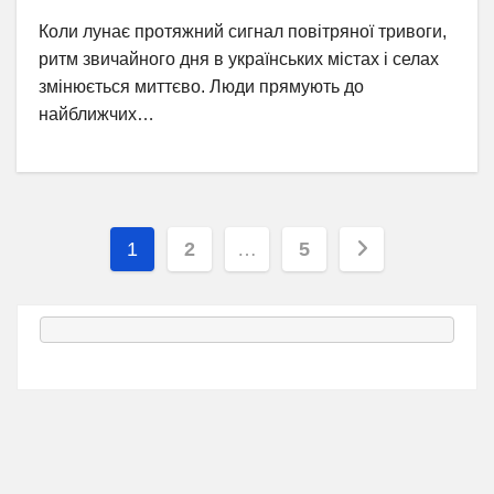
Коли лунає протяжний сигнал повітряної тривоги,
ритм звичайного дня в українських містах і селах
змінюється миттєво. Люди прямують до
найближчих…
Пагінація
1
2
…
5
записів