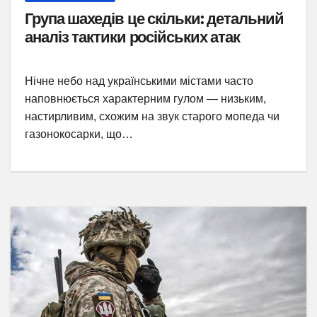
Група шахедів це скільки: детальний
аналіз тактики російських атак
Нічне небо над українськими містами часто
наповнюється характерним гулом — низьким,
настирливим, схожим на звук старого мопеда чи
газонокосарки, що…