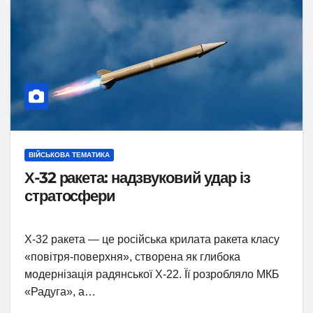
ВІЙСЬКОВА ТЕМАТИКА
Х-32 ракета: надзвуковий удар із
стратосфери
Х-32 ракета — це російська крилата ракета класу
«повітря-поверхня», створена як глибока
модернізація радянської Х-22. Її розробляло МКБ
«Радуга», а…