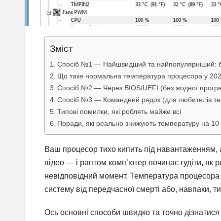
Зміст
Спосіб №1 — Найшвидший та найпопулярніший: б
Що таке нормальна температура процесора у 202
Спосіб №2 — Через BIOS/UEFI (без жодної прогр
Спосіб №3 — Командний рядок (для любителів те
Типові помилки, які роблять майже всі
Поради, які реально знижують температуру на 10
Ваш процесор тихо кипить під навантаженням, а
відео — і раптом комп’ютер починає гудіти, як 
невідповідний момент. Температура процесора
систему від передчасної смерті або, навпаки, тих
Ось основні способи швидко та точно дізнатися