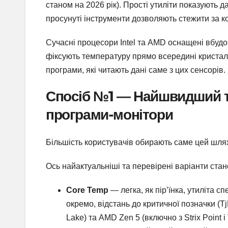
станом на 2026 рік). Прості утиліти показують д
просунуті інструменти дозволяють стежити за ко
Сучасні процесори Intel та AMD оснащені вбуд
фіксують температуру прямо всередині кристал
програми, які читають дані саме з цих сенсорів.
Спосіб №1 — Найшвидший т
програми-монітори
Більшість користувачів обирають саме цей шлях
Ось найактуальніші та перевірені варіанти стан
Core Temp
— легка, як пір’їнка, утиліта 
окремо, відстань до критичної позначки (TjM
Lake) та AMD Zen 5 (включно з Strix Point і