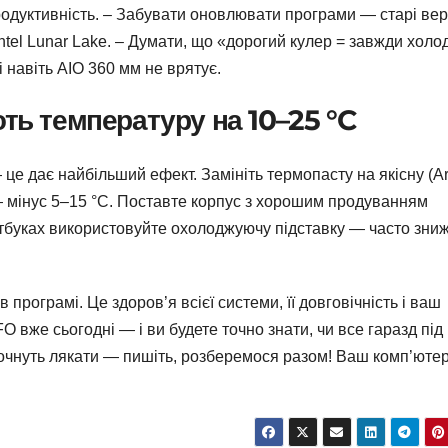
родуктивність. – Забувати оновлювати програми — старі вер
ntel Lunar Lake. – Думати, що «дорогий кулер = завжди холо
 навіть AIO 360 мм не врятує.
ть температуру на 10–25 °C
 це дає найбільший ефект. Замініть термопасту на якісну (Ar
 — мінус 5–15 °C. Поставте корпус з хорошим продуванням
утбуках використовуйте охолоджуючу підставку — часто зни
рограмі. Це здоров’я всієї системи, її довговічність і ваш
O вже сьогодні — і ви будете точно знати, чи все гаразд під
очнуть лякати — пишіть, розберемося разом! Ваш комп’юте