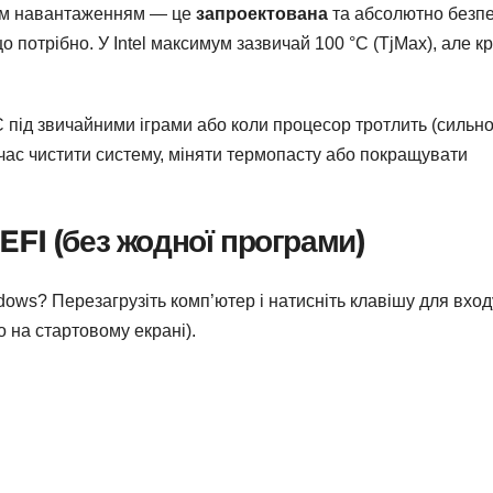
им навантаженням — це
запроектована
та абсолютно безп
 потрібно. У Intel максимум зазвичай 100 °C (TjMax), але к
 під звичайними іграми або коли процесор тротлить (сильн
 час чистити систему, міняти термопасту або покращувати
FI (без жодної програми)
ows? Перезагрузіть комп’ютер і натисніть клавішу для вход
на стартовому екрані).