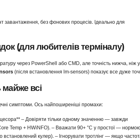
т завантаження, без фонових процесів. Ідеально для
ок (для любителів терміналу)
атуру через PowerShell або CMD, але точність нижча, ніж у
nsors
(після встановлення lm-sensors) показує все дуже точ
ь майже всі
зпечні симптоми. Ось найпоширеніші промахи:
оцесора** – Довіряти тільки одному значенню — завжди
 Core Temp + HWiNFO). – Вважати 90+ °C у простої — нормою
 встановлений кулер). – Ігнорувати тротлінг — якщо частот