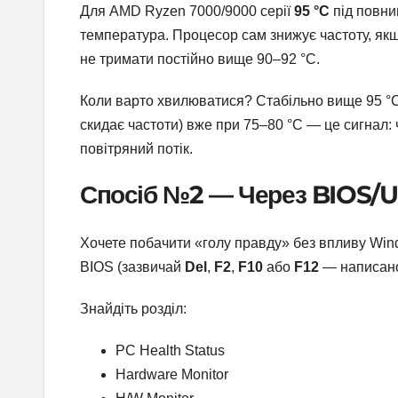
Для AMD Ryzen 7000/9000 серії
95 °C
під повн
температура. Процесор сам знижує частоту, якщо
не тримати постійно вище 90–92 °C.
Коли варто хвилюватися? Стабільно вище 95 °C
скидає частоти) вже при 75–80 °C — це сигнал:
повітряний потік.
Спосіб №2 — Через BIOS/UE
Хочете побачити «голу правду» без впливу Wind
BIOS (зазвичай
Del
,
F2
,
F10
або
F12
— написано 
Знайдіть розділ:
PC Health Status
Hardware Monitor