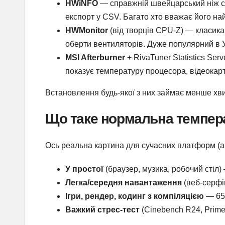
HWiNFO
— справжній швейцарський ніж сере
експорт у CSV. Багато хто вважає його на
HWMonitor
(від творців CPU-Z) — класика
оберти вентиляторів. Дуже популярний в У
MSI Afterburner
+ RivaTuner Statistics Ser
показує температуру процесора, відеокар
Встановлення будь-якої з них займає менше хви
Що таке нормальна темпера
Ось реальна картина для сучасних платформ (ак
У простої
(браузер, музика, робочий стіл)
Легка/середня навантаження
(веб-серфін
Ігри, рендер, кодинг з компіляцією
— 65
Важкий стрес-тест
(Cinebench R24, Prime