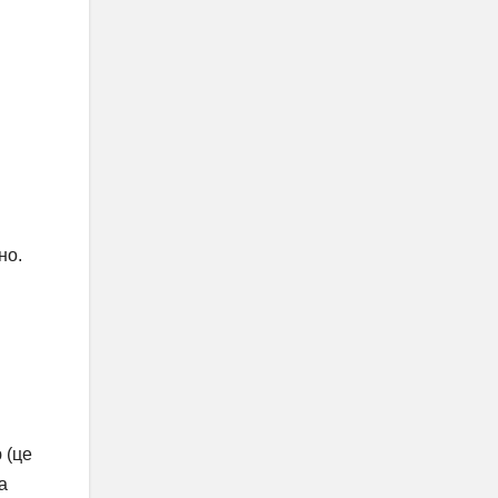
но.
 (це
а