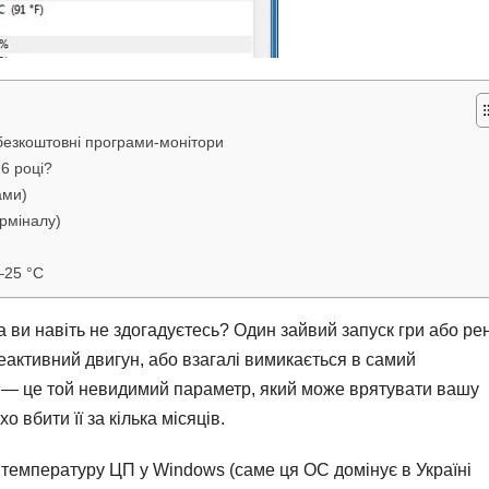
езкоштовні програми-монітори
6 році?
ами)
рміналу)
–25 °C
 ви навіть не здогадуєтесь? Один зайвий запуск гри або ре
реактивний двигун, або взагалі вимикається в самий
 — це той невидимий параметр, який може врятувати вашу
о вбити її за кілька місяців.
 температуру ЦП у Windows (саме ця ОС домінує в Україні