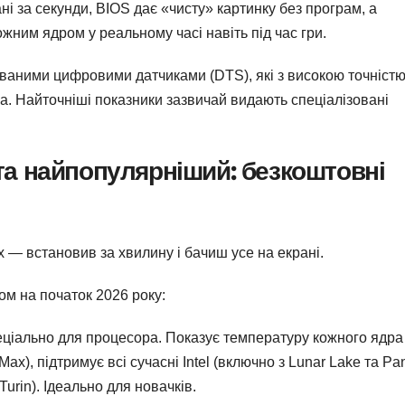
ані за секунди, BIOS дає «чисту» картинку без програм, а
жним ядром у реальному часі навіть під час гри.
ованими цифровими датчиками (DTS), які з високою точніст
а. Найточніші показники зазвичай видають спеціалізовані
а найпопулярніший: безкоштовні
 — встановив за хвилину і бачиш усе на екрані.
ом на початок 2026 року:
спеціально для процесора. Показує температуру кожного ядра
ax), підтримує всі сучасні Intel (включно з Lunar Lake та Pa
 Turin). Ідеально для новачків.