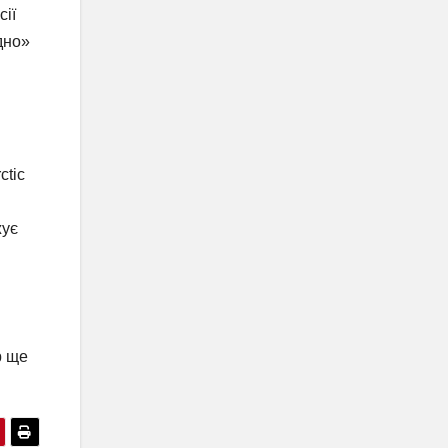
сії
дно»
ctic
жує
р ще