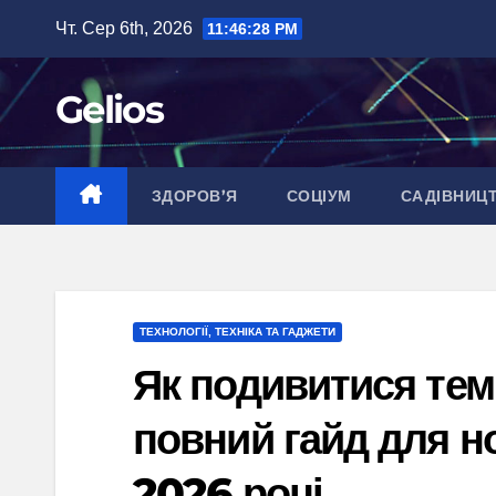
Перейти
Чт. Сер 6th, 2026
11:46:29 PM
до
вмісту
Gelios
ЗДОРОВ’Я
СОЦІУМ
САДІВНИЦ
ТЕХНОЛОГІЇ, ТЕХНІКА ТА ГАДЖЕТИ
Як подивитися те
повний гайд для но
2026 році