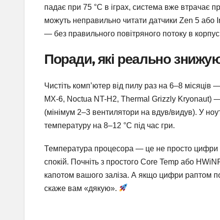
падає при 75 °C в іграх, система вже втрачає п
можуть неправильно читати датчики Zen 5 або I
— без правильного повітряного потоку в корпусі
Поради, які реально знижую
Чистіть комп’ютер від пилу раз на 6–8 місяців —
MX-6, Noctua NT-H2, Thermal Grizzly Kryonaut)
(мінімум 2–3 вентилятори на вдув/видув). У но
температуру на 8–12 °C під час гри.
Температура процесора — це не просто цифри в п
спокій. Почніть з простого Core Temp або HWiNF
капотом вашого заліза. А якщо цифри раптом п
скаже вам «дякую».