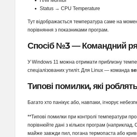
H/W Monitor
Status → CPU Temperature
Тут відображається температура саме на момен
порівняння з показниками програм.
Спосіб №3 — Командний ряд
У Windows 11 можна отримати приблизну темпер
спеціалізованих утиліт. Для Linux — команда
se
Типові помилки, які роблят
Багато хто панікує або, навпаки, ігнорує небе
**Типові помилки при контролі температури пр
порівнюйте дані з кількох програм (наприклад,
майже завжди пил, погана термопаста або криво