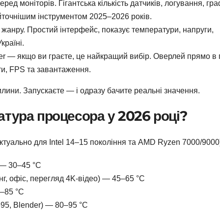
д моніторів. Гігантська кількість датчиків, логування, гра
йточнішим інструментом 2025–2026 років.
 жанру. Простий інтерфейс, показує температури, напруги,
країні.
ver — якщо ви граєте, це найкращий вибір. Оверлей прямо в 
ти, FPS та завантаження.
лини. Запускаєте — і одразу бачите реальні значення.
тура процесора у 2026 році?
туально для Intel 14–15 покоління та AMD Ryzen 7000/9000
 — 30–45 °C
г, офіс, перегляд 4K-відео) — 45–65 °C
–85 °C
95, Blender) — 80–95 °C