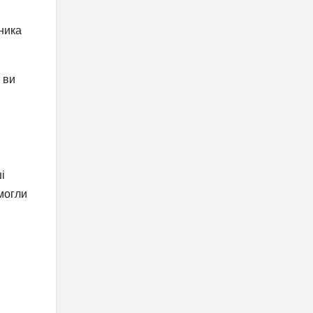
ника
 ви
і
могли