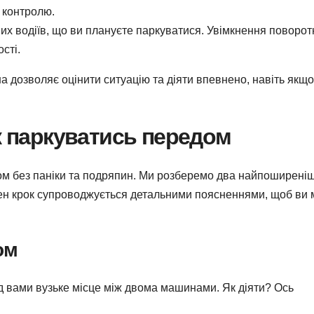
о контролю.
их водіїв, що ви плануєте паркуватися. Увімкнення поворот
сті.
а дозволяє оцінити ситуацію та діяти впевнено, навіть якщо
як паркуватись передом
ом без паніки та подряпин. Ми розберемо два найпоширеніш
жен крок супроводжується детальними поясненнями, щоб ви 
ом
ред вами вузьке місце між двома машинами. Як діяти? Ось