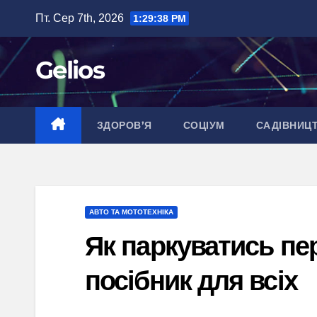
Перейти
Пт. Сер 7th, 2026
1:29:40 PM
до
вмісту
Gelios
ЗДОРОВ’Я
СОЦІУМ
САДІВНИЦ
АВТО ТА МОТОТЕХНІКА
Як паркуватись пе
посібник для всіх