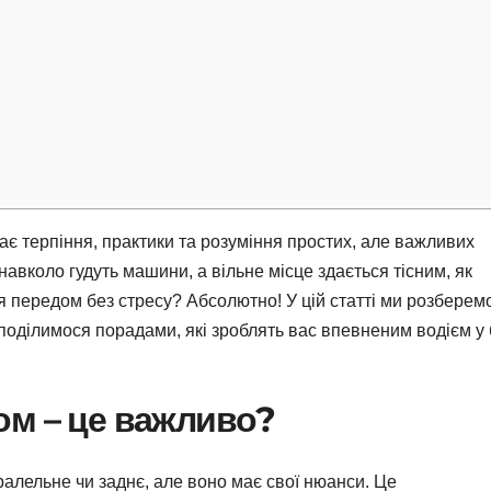
є терпіння, практики та розуміння простих, але важливих
 навколо гудуть машини, а вільне місце здається тісним, як
 передом без стресу? Абсолютно! У цій статті ми розберем
 поділимося порадами, які зроблять вас впевненим водієм у 
ом – це важливо?
алельне чи заднє, але воно має свої нюанси. Це