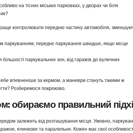
обливо на тісних міських парковках, у дворах чи біля
вик?
раще контролювати передню частину автомобіля, зменшую
им паркуванням, переднє паркування швидше, якщо місце
 більшості паркувальних зон, від гаражів до вуличних
ебе впевненіше за кермом, а маневри стануть такими ж
ягти? Розберемося покроково.
м: обираємо правильний підх
 передом залежить від розташування місця. Умовно, паркува
ражне, ялинкове та паралельне. Кожен має свої особливості