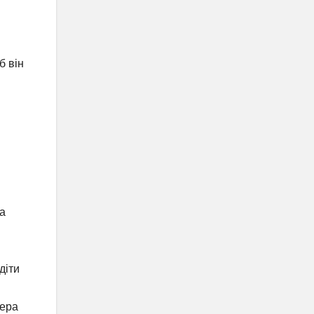
б він
а
діти
мера