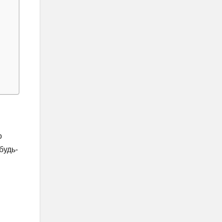
о
будь-