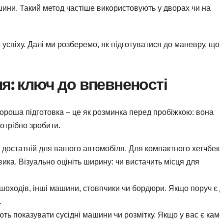
ини. Такий метод частіше використовують у дворах чи на
успіху. Далі ми розберемо, як підготуватися до маневру, що
я: ключ до впевненості
Хороша підготовка – це як розминка перед пробіжкою: вона
отрібно зробити.
достатній для вашого автомобіля. Для компактного хетчбек
ика. Візуально оцініть ширину: чи вистачить місця для
ішоходів, інші машини, стовпчики чи бордюри. Якщо поруч є 
.
ть показувати сусідні машини чи розмітку. Якщо у вас є ка