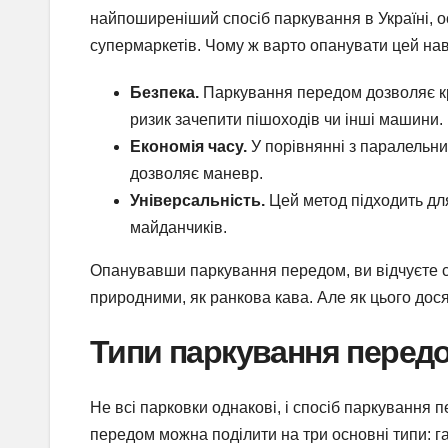
найпоширеніший спосіб паркування в Україні, ос
супермаркетів. Чому ж варто опанувати цей на
Безпека.
Паркування передом дозволяє к
ризик зачепити пішоходів чи інші машини.
Економія часу.
У порівнянні з паралельн
дозволяє маневр.
Універсальність.
Цей метод підходить для
майданчиків.
Опанувавши паркування передом, ви відчуєте с
природними, як ранкова кава. Але як цього дос
Типи паркування передо
Не всі парковки однакові, і спосіб паркування
передом можна поділити на три основні типи: га