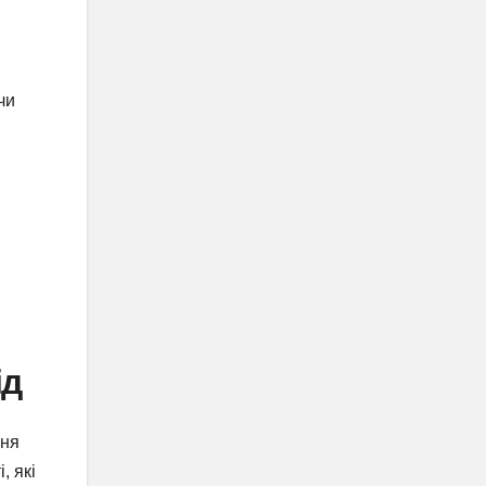
чи
ід
ння
, які