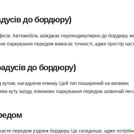
адусів до бордюру)
офісів. Автомобіль заїжджає перпендикулярно до бордюру, м
не паркування передом вимагає точності, адже простір час
радусів до бордюру)
д кутом, нагадуючи ялинку. Цей тип поширений на великих
дяки куту заїзду, ялинкове паркування передом зазвичай лег
редом
джаєте передом уздовж бордюру. Це складніше, адже потрібн