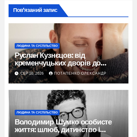
Пов’язаний запис
ЛЮДИНА ТА СУСПІЛЬСТВО
Руслан Кузнєцов: від
кременчуцьких дворів до
мільйонів на YouTube
СЕР 10, 2026
ПОТАПЕНКО ОЛЕКСАНДР
ЛЮДИНА ТА СУСПІЛЬСТВО
Володимир Шумко особисте
життя: шлюб, дитинство і