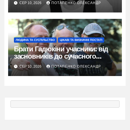
сімейні цінності
СЕР 10, 2026
ПОТАПЕНКО ОЛЕКСАНДР
ЛЮДИНА ТА СУСПІЛЬСТВО
ЦІКАВІ ТА ВИЗНАЧНІ ПОСТАТІ
Брати Гадюкіни учасники: від
засновників до сучасного
складу
СЕР 10, 2026
ПОТАПЕНКО ОЛЕКСАНДР