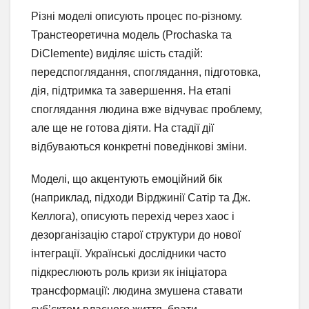
Різні моделі описують процес по-різному.
Транстеоретична модель (Prochaska та
DiClemente) виділяє шість стадій:
передспоглядання, споглядання, підготовка,
дія, підтримка та завершення. На етапі
споглядання людина вже відчуває проблему,
але ще не готова діяти. На стадії дії
відбуваються конкретні поведінкові зміни.
Моделі, що акцентують емоційний бік
(наприклад, підходи Вірджинії Сатір та Дж.
Келлога), описують перехід через хаос і
дезорганізацію старої структури до нової
інтеграції. Українські дослідники часто
підкреслюють роль кризи як ініціатора
трансформації: людина змушена ставати