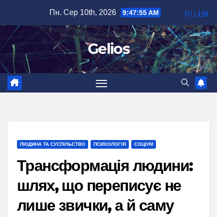
Перейти
Пн. Сер 10th, 2026
9:47:56 AM
RU
UK
до
вмісту
Gelios
ЛЮДИНА ТА СУСПІЛЬСТВО
ПСИХОЛОГІЯ
СОЦІУМ
Трансформація людини:
шлях, що переписує не
лише звички, а й саму