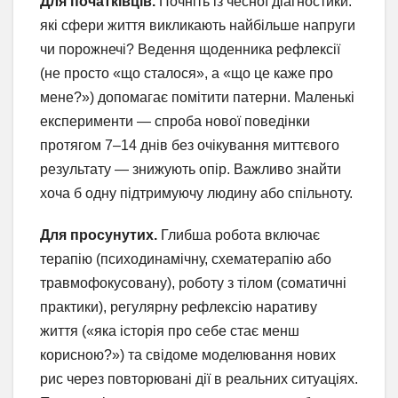
Для початківців.
Почніть із чесної діагностики:
які сфери життя викликають найбільше напруги
чи порожнечі? Ведення щоденника рефлексії
(не просто «що сталося», а «що це каже про
мене?») допомагає помітити патерни. Маленькі
експерименти — спроба нової поведінки
протягом 7–14 днів без очікування миттєвого
результату — знижують опір. Важливо знайти
хоча б одну підтримуючу людину або спільноту.
Для просунутих.
Глибша робота включає
терапію (психодинамічну, схематерапію або
травмофокусовану), роботу з тілом (соматичні
практики), регулярну рефлексію наративу
життя («яка історія про себе стає менш
корисною?») та свідоме моделювання нових
рис через повторювані дії в реальних ситуаціях.