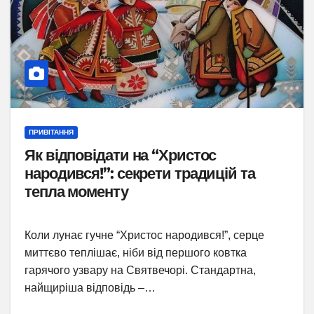
ПРИВІТАННЯ
Як відповідати на “Христос
народився!”: секрети традицій та
тепла моменту
Коли лунає гучне “Христос народився!”, серце
миттєво теплішає, ніби від першого ковтка
гарячого узвару на Святвечорі. Стандартна,
найщиріша відповідь –…