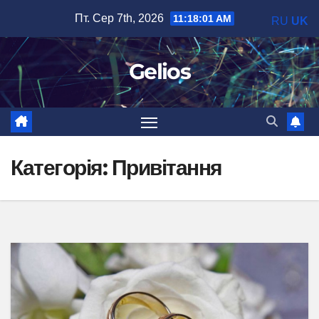
Перейти
Пт. Сер 7th, 2026
11:18:02 AM
RU
UK
до
вмісту
Gelios
Категорія:
Привітання