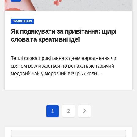
ПРИВІТАННЯ
Як подякувати за привітання: щирі
слова та креативні ідеї
Теплі слова привітання з днем народження чи
святом розливаються по венах, наче гарячий
медовий чай у морозний вечір. А коли…
Пагінація
1
2
записів