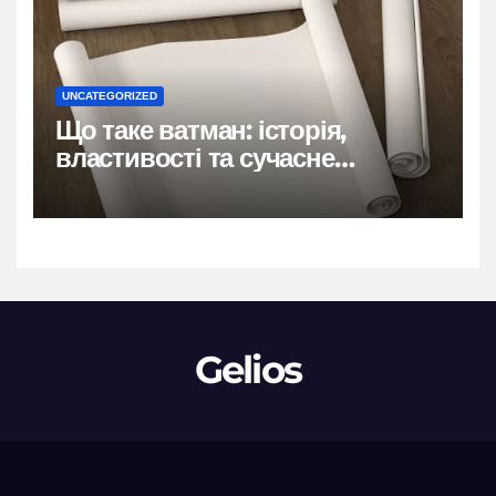
UNCATEGORIZED
Що таке ватман: історія,
властивості та сучасне
застосування
Gelios