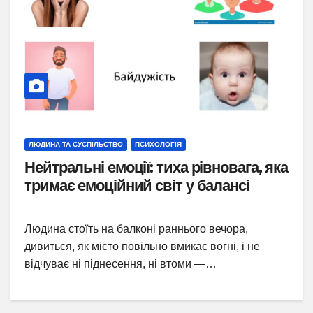
ЛЮДИНА ТА СУСПІЛЬСТВО
ПСИХОЛОГІЯ
Нейтральні емоції: тиха рівновага, яка
тримає емоційний світ у балансі
Людина стоїть на балконі раннього вечора,
дивиться, як місто повільно вмикає вогні, і не
відчуває ні піднесення, ні втоми —…