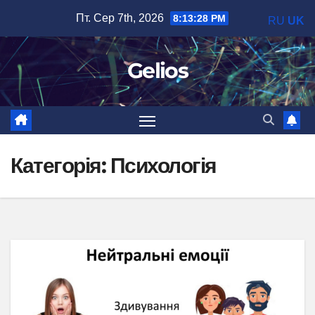
Перейти
Пт. Сер 7th, 2026
8:13:29 PM
RU
UK
до
вмісту
Gelios
Категорія:
Психологія