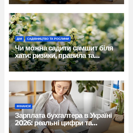
ДІМ
САДІВНИЦТВО ТА РОСЛИНИ
Чи можна садити самшит біля
хати: ризики, правила та
практичні рішення
ФІНАНСИ
Зарплата бухгалтера в Україні
2026: реальні цифри та
нюанси