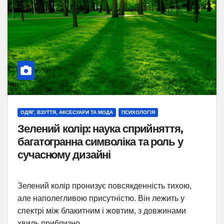
ОДЯГ, ВЗУТТЯ, АКСЕСУАРИ ТА МОДА
ПСИХОЛОГІЯ
Зелений колір: наука сприйняття,
багатогранна символіка та роль у
сучасному дизайні
Зелений колір пронизує повсякденність тихою,
але наполегливою присутністю. Він лежить у
спектрі між блакитним і жовтим, з довжинами
хвиль приблизно…