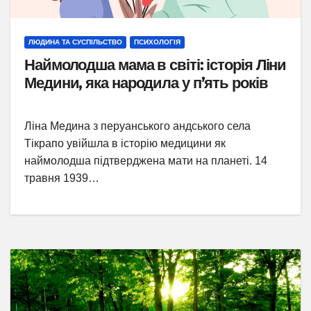
ЛЮДИНА ТА СУСПІЛЬСТВО
ПСИХОЛОГІЯ
Наймолодша мама в світі: історія Ліни
Медини, яка народила у п’ять років
Ліна Медина з перуанського андського села
Тікрапо увійшла в історію медицини як
наймолодша підтверджена мати на планеті. 14
травня 1939…