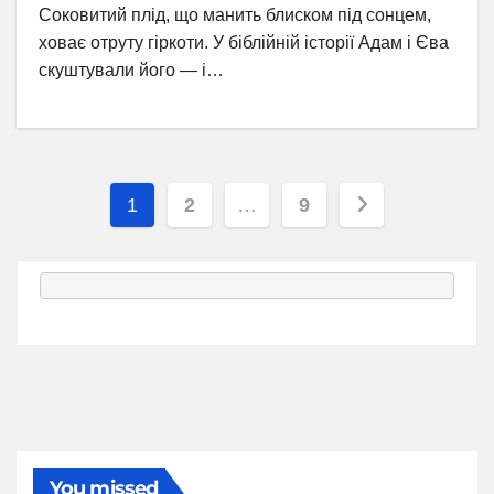
Соковитий плід, що манить блиском під сонцем,
ховає отруту гіркоти. У біблійній історії Адам і Єва
скуштували його — і…
Пагінація
1
2
…
9
записів
You missed