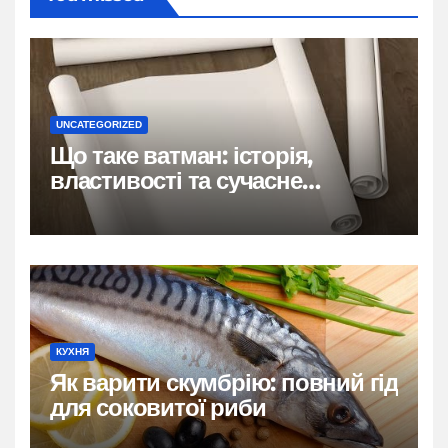
UNCATEGORIZED
Що таке ватман: історія,
властивості та сучасне
застосування
КУХНЯ
Як варити скумбрію: повний гід
для соковитої риби