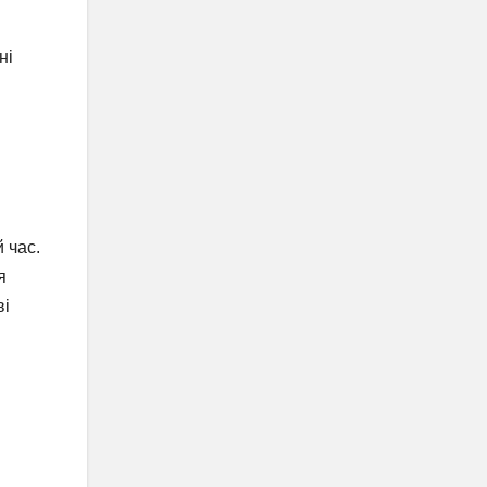
ні
 час.
я
ві