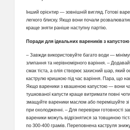
Інший орієнтир — зовнішній вигляд. Готові варе
легкого блиску. Якщо вони почали розвалювати
краще зняти раніше наступну партію.
Поради для ідеальних вареників з капустою
– Завжди використовуйте багато води — мінімум
злипання та нерівномірного варіння. – Додавайт
смак тіста, а олія створює захисний шар, який
каструлю кришкою під час варіння. Пара, що нак
Якщо вареники з квашеною капустою — вони част
тушкованої капусти краще витримати повні чоти
змащуйте вареники маслом або перемішуйте зі с
при охолодженні. – Для перевірки готовності за
вареники можуть відрізнятися за товщиною тіста
по 300-400 грамів. Переповнена каструля знижу