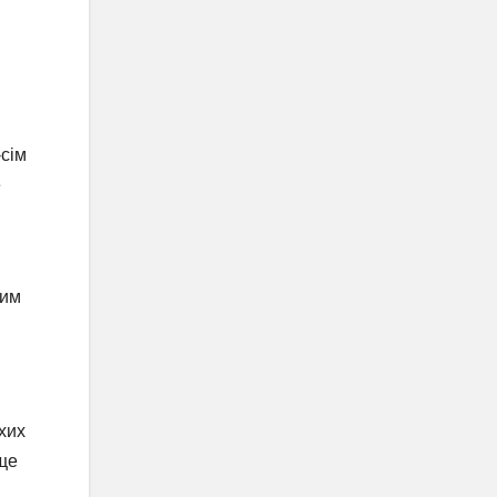
-сім
е
вим
хих
 ще