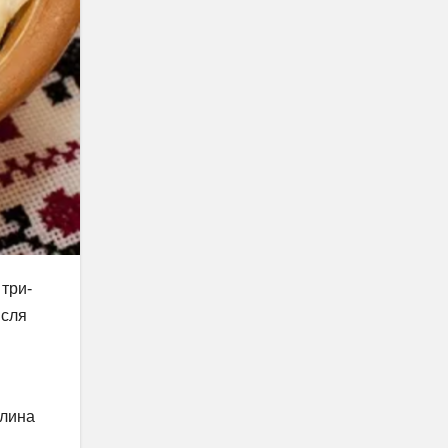
 три-
ісля
илина