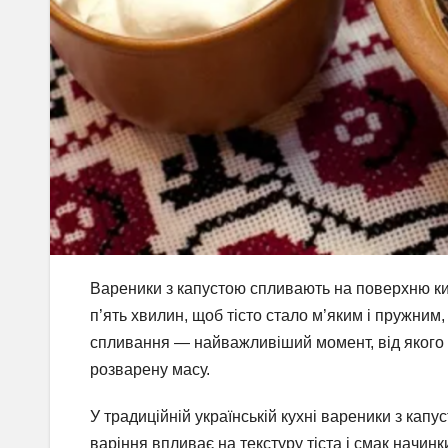
Вареники з капустою спливають на поверхню кип
п’ять хвилин, щоб тісто стало м’яким і пружним
спливання — найважливіший момент, від якого 
розварену масу.
У традиційній українській кухні вареники з ка
варіння впливає на текстуру тіста і смак начинк