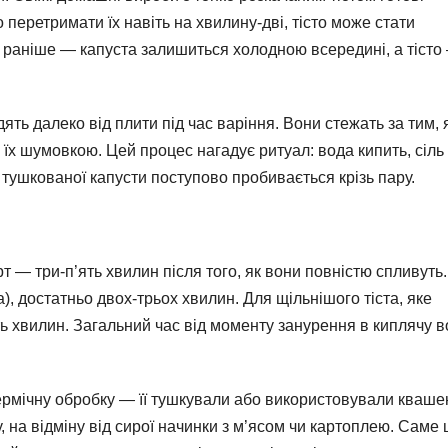
перетримати їх навіть на хвилину-дві, тісто може стати
 раніше — капуста залишиться холодною всередині, а тісто
ять далеко від плити під час варіння. Вони стежать за тим, 
їх шумовкою. Цей процес нагадує ритуал: вода кипить, сіль 
 тушкованої капусти поступово пробивається крізь пару.
т — три-п’ять хвилин після того, як вони повністю спливуть.
), достатньо двох-трьох хвилин. Для щільнішого тіста, яке
ть хвилин. Загальний час від моменту занурення в киплячу в
ермічну обробку — її тушкували або використовували кваше
, на відміну від сирої начинки з м’ясом чи картоплею. Саме 