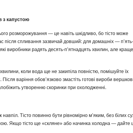
в з капустою
ого розморожування — це навіть шкідливо, бо тісто може
Час після спливання зазвичай довший: для домашніх — п’ять
які виробники радять десять-п’ятнадцять хвилин, але кращ
вилини, коли вода ще не закипіла повністю, помішуйте їх
є. Після варіння обов’язково змастіть готові вироби вершко
апобіжить утворенню скоринки при охолодженні.
навпіл. Тісто повинно бути рівномірно м’яким, без білих су
тною. Якщо тісто ще «скляне» або начинка холодна — дайте