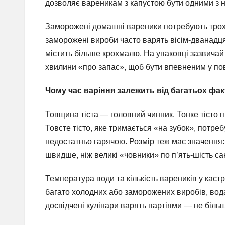
дозволяє вареникам з капустою бути одними з н
Заморожені домашні вареники потребують трохи
заморожені вироби часто варять вісім-дванадцять
містить більше крохмалю. На упаковці зазвичай 
хвилини «про запас», щоб бути впевненим у пов
Чому час варіння залежить від багатьох фак
Товщина тіста — головний чинник. Тонке тісто 
Товсте тісто, яке тримається «на зубок», потр
недостатньо гарячою. Розмір теж має значення:
швидше, ніж великі «човники» по п’ять-шість са
Температура води та кількість вареників у кас
багато холодних або заморожених виробів, вода
досвідчені кулінари варять партіями — не більш