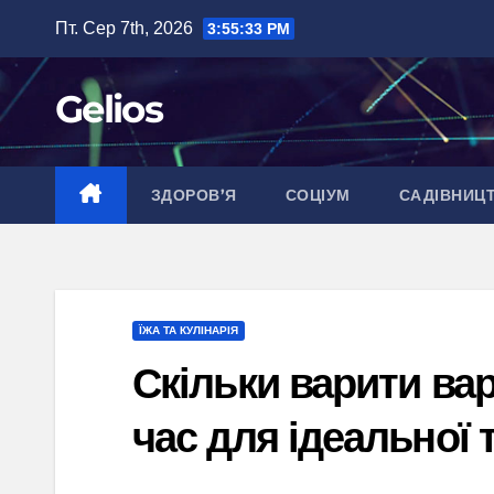
Перейти
Пт. Сер 7th, 2026
3:55:34 PM
до
вмісту
Gelios
ЗДОРОВ’Я
СОЦІУМ
САДІВНИЦ
ЇЖА ТА КУЛІНАРІЯ
Скільки варити вар
час для ідеальної 