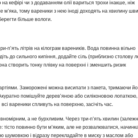
 на кефірі чи з додаванням олії вариться трохи інакше, ніж
же м’яка, тому вареники з нею іноді доходять на хвилину шв
берегти більше вологи.
и-п’ять літрів на кілограм вареників. Вода повинна вільно
іть до сильного кипіння, додайте сіль (приблизно столову 
вона створить тонку плівку на поверхні і зменшить ризик
артіями. Заморожені можна висипати з пакета, тримаючи йо
. Акуратно помішуйте дерев’яною або силіконовою лопаткою
 всі вареники спливуть на поверхню, засічіть час.
івномірним, а не бурхливим. Через три-п’ять хвилин (залежн
те: тісто повинно бути м’яким, але не розвалюватися, начинк
ію шумовкою і відразу перекладайте в миску з маслом або