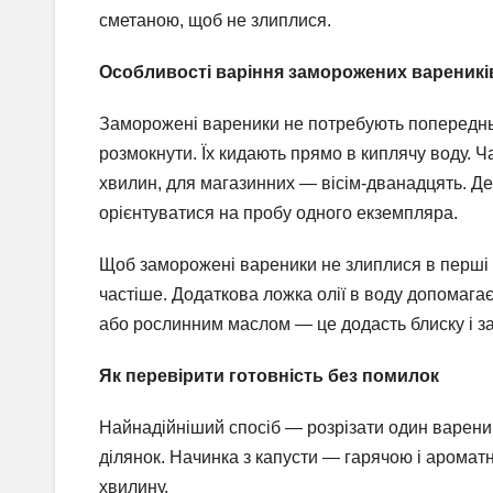
сметаною, щоб не злиплися.
Особливості варіння заморожених вареникі
Заморожені вареники не потребують попереднь
розмокнути. Їх кидають прямо в киплячу воду. 
хвилин, для магазинних — вісім-дванадцять. Де
орієнтуватися на пробу одного екземпляра.
Щоб заморожені вареники не злиплися в перші х
частіше. Додаткова ложка олії в воду допомага
або рослинним маслом — це додасть блиску і з
Як перевірити готовність без помилок
Найнадійніший спосіб — розрізати один вареник 
ділянок. Начинка з капусти — гарячою і арома
хвилину.