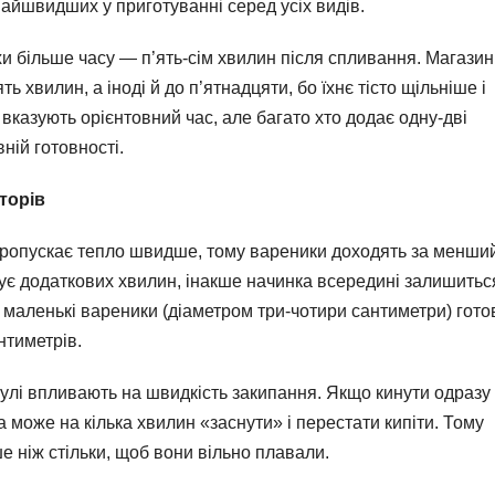
айшвидших у приготуванні серед усіх видів.
 більше часу — п’ять-сім хвилин після спливання. Магазин
 хвилин, а іноді й до п’ятнадцяти, бо їхнє тісто щільніше і
вказують орієнтовний час, але багато хто додає одну-дві
ній готовності.
торів
пропускає тепло швидше, тому вареники доходять за менший
ебує додаткових хвилин, інакше начинка всередині залишитьс
 маленькі вареники (діаметром три-чотири сантиметри) гото
нтиметрів.
трулі впливають на швидкість закипання. Якщо кинути одразу
 може на кілька хвилин «заснути» і перестати кипіти. Тому
е ніж стільки, щоб вони вільно плавали.