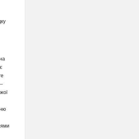
дку
ина
є
те
 –
іжої
нню
іями