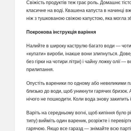
Свіжість продуктів теж грає роль. Домашнє тісто
класичне на воді. Квашена капуста в начинці в
ніж з тушкованою свіжою капустою, яка могла з
Покрокова інструкція варіння
Налийте в широку каструлю багато води — чотир
«купати» вироби, інакше вони злипнуться. Довед
без гірки на чотири літри) і чайну ложку олії — 
прилипання.
Опустіть вареники по одному або невеликими п
близько до води, щоб уникнути гарячих бризок
нічого не пошкодити. Коли вода знову закипить і
Варіть на середньому вогні, щоб кипіння було р
типу) вийміть один вареник, розріжте і перевір
гарячою. Якщо все гаразд — знімайте всю парт