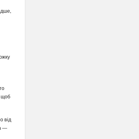
идше,
ложку
го
, щоб
о від
а —