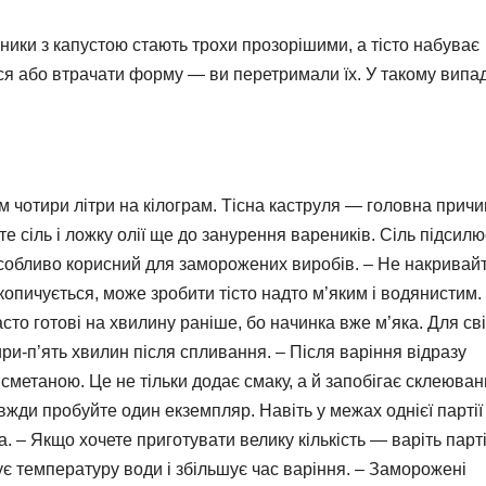
ники з капустою стають трохи прозорішими, а тісто набуває
ся або втрачати форму — ви перетримали їх. У такому випа
 чотири літри на кілограм. Тісна каструля — головна прич
е сіль і ложку олії ще до занурення вареників. Сіль підсилю
 особливо корисний для заморожених виробів. – Не накривай
опичується, може зробити тісто надто м’яким і водянистим.
о готові на хвилину раніше, бо начинка вже м’яка. Для св
ри-п’ять хвилин після спливання. – Після варіння відразу
метаною. Це не тільки додає смаку, а й запобігає склеюва
вжди пробуйте один екземпляр. Навіть у межах однієї партії
. – Якщо хочете приготувати велику кількість — варіть парт
є температуру води і збільшує час варіння. – Заморожені