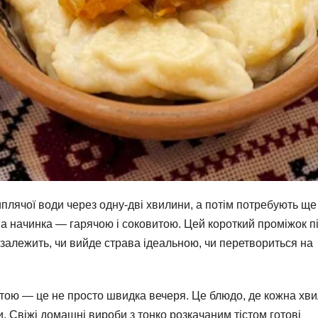
лячої води через одну-дві хвилини, а потім потребують ще
, а начинка — гарячою і соковитою. Цей короткий проміжок п
залежить, чи вийде страва ідеальною, чи перетвориться на
пустою — це не просто швидка вечеря. Це блюдо, де кожна хв
и. Свіжі домашні вироби з тонко розкачаним тістом готові