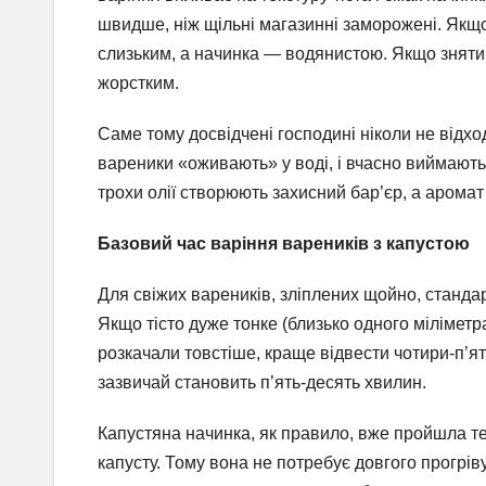
швидше, ніж щільні магазинні заморожені. Якщо 
слизьким, а начинка — водянистою. Якщо зняти
жорстким.
Саме тому досвідчені господині ніколи не відход
вареники «оживають» у воді, і вчасно виймають 
трохи олії створюють захисний бар’єр, а аромат
Базовий час варіння вареників з капустою
Для свіжих вареників, зліплених щойно, стандар
Якщо тісто дуже тонке (близько одного міліметра
розкачали товстіше, краще відвести чотири-п’я
зазвичай становить п’ять-десять хвилин.
Капустяна начинка, як правило, вже пройшла т
капусту. Тому вона не потребує довгого прогріву