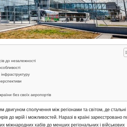
асів до незалежності
 особливості
 інфраструктуру
перспективи
країни без своїх аеропортів
 двигуном сполучення між регіонами та світом, де стальні
жирів до мрій і можливостей. Наразі в країні зареєстровано 
их міжнародних хабів до менших регіональних і військових