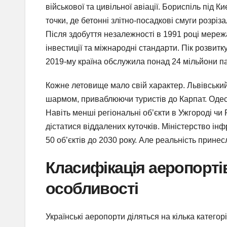
військової та цивільної авіації. Бориспіль під 
точки, де бетонні злітно-посадкові смуги розр
Після здобуття незалежності в 1991 році мереж
інвестиції та міжнародні стандарти. Пік розвитк
2019-му країна обслужила понад 24 мільйони па
Кожне летовище мало свій характер. Львівськи
шармом, приваблюючи туристів до Карпат. Оде
Навіть менші регіональні об’єкти в Ужгороді ч
дістатися віддалених куточків. Міністерство інф
50 об’єктів до 2030 року. Але реальність принес
Класифікація аеропортів 
особливості
Українські аеропорти діляться на кілька категор