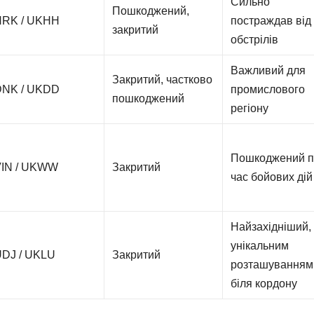
Сильно
Пошкоджений,
HRK / UKHH
постраждав від
закритий
обстрілів
Важливий для
Закритий, частково
DNK / UKDD
промислового
пошкоджений
регіону
Пошкоджений п
VIN / UKWW
Закритий
час бойових дій
Найзахідніший, 
унікальним
DJ / UKLU
Закритий
розташуванням
біля кордону