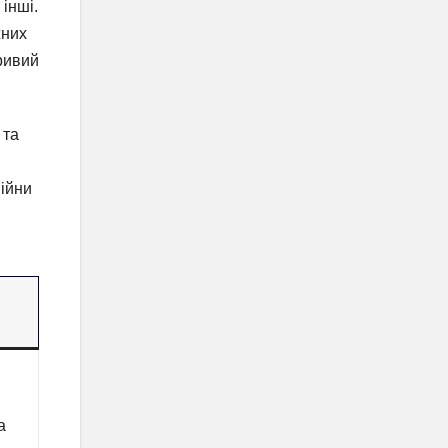
 інші.
жних
ривий
 та
війни
а