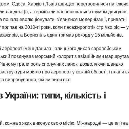
Києвом, Одеса, Харків і Львів швидко перетворилися на ключо
ізали ландшафт, а термінали наповнювалися шумом двигунів.
а почала еволюціонувати: з’явилися модернізації, приватні
у припав на 2010-ті роки, коли пасажиропотік стрімко ріс — у
сажирів, а Бориспіль один тримав рекорд у 15 мільйонів.
й аеропорт імені Данила Галицького дихав європейським
ський поєднував морський колорит з авіаційними маршрутам
и Рівному грали роль сполучних ланок, дозволяючи швидко
раструктури мріяло про аеропорт у кожній області, і плани с
ла випробування, які змінили все.
України: типи, кількість і
ій, кожна з яких виконує свою місію. Міжнародні — це елітна