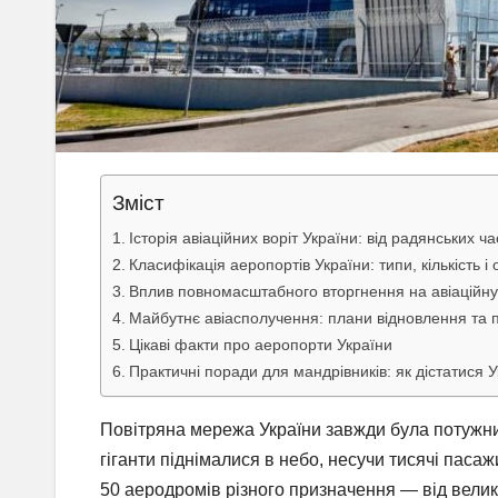
Зміст
Історія авіаційних воріт України: від радянських ч
Класифікація аеропортів України: типи, кількість і
Вплив повномасштабного вторгнення на авіаційну
Майбутнє авіасполучення: плани відновлення та 
Цікаві факти про аеропорти України
Практичні поради для мандрівників: як дістатися У
Повітряна мережа України завжди була потужним
гіганти піднімалися в небо, несучи тисячі паса
50 аеродромів різного призначення — від велик