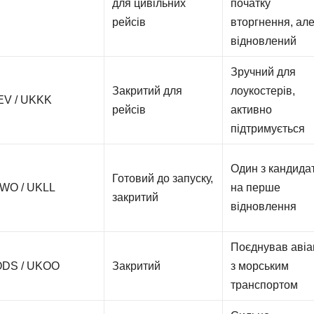
для цивільних
початку
рейсів
вторгнення, ал
відновлений
Зручний для
Закритий для
лоукостерів,
EV / UKKK
рейсів
активно
підтримується
Один з кандида
Готовий до запуску,
WO / UKLL
на перше
закритий
відновлення
Поєднував авіа
ODS / UKOO
Закритий
з морським
транспортом