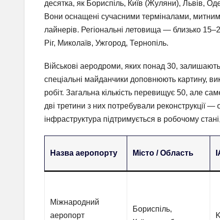
десятка, як Бориспіль, Київ (Жуляни), Львів, Од
Вони оснащені сучасними терміналами, митни
лайнерів. Регіональні летовища — близько 15–
Ріг, Миколаїв, Ужгород, Тернопіль.
Військові аеродроми, яких понад 30, залишають
спеціальні майданчики доповнюють картину, вик
робіт. Загальна кількість перевищує 50, але са
дві третини з них потребували реконструкції — 
інфраструктура підтримується в робочому стані,
Назва аеропорту
Місто / Область
I
Міжнародний
Бориспіль,
аеропорт