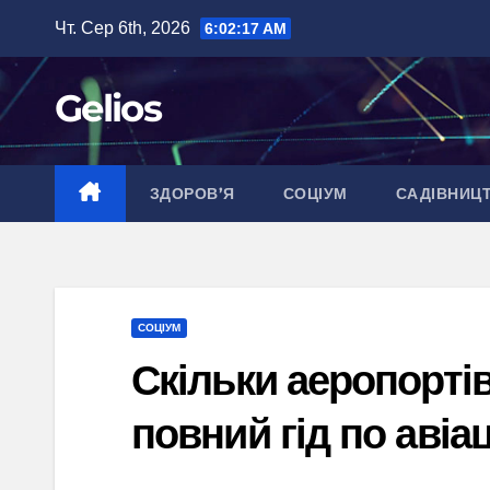
Перейти
Чт. Сер 6th, 2026
6:02:18 AM
до
вмісту
Gelios
ЗДОРОВ’Я
СОЦІУМ
САДІВНИЦ
СОЦІУМ
Скільки аеропортів 
повний гід по авіа