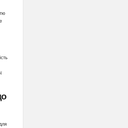
стю
е
ість
ї
до
 для