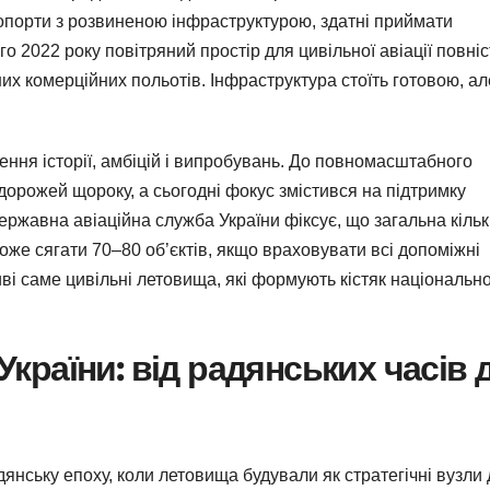
еропорти з розвиненою інфраструктурою, здатні приймати
го 2022 року повітряний простір для цивільної авіації повні
их комерційних польотів. Інфраструктура стоїть готовою, ал
ення історії, амбіцій і випробувань. До повномасштабного
орожей щороку, а сьогодні фокус змістився на підтримку
ержавна авіаційна служба України фіксує, що загальна кільк
оже сягати 70–80 об’єктів, якщо враховувати всі допоміжні
і саме цивільні летовища, які формують кістяк національно
 України: від радянських часів 
янську епоху, коли летовища будували як стратегічні вузли