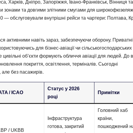
еса, Харків, Дніпро, Запоріжжя, Івано-Франківськ, Вінниця та
ми зонами та довгими злітними смугами для широкофюзеля
20 — обслуговували внутрішні рейси та чартери: Полтава, К
ся активними навіть зараз, забезпечуючи оборону. Приватні
ористовуючись для бізнес-авіації чи сільськогосподарських
ме цивільні об’єкти формують обличчя авіації для людей. До 
оновлення покриття, освітлення, терміналів. Сьогодні
 але без пасажирів.
Статус у 2026
ATA / ICAO
Примітки
році
Головний хаб
Інфраструктура
країни,
готова, закритий
пошкоджений н
KBP / UKBB