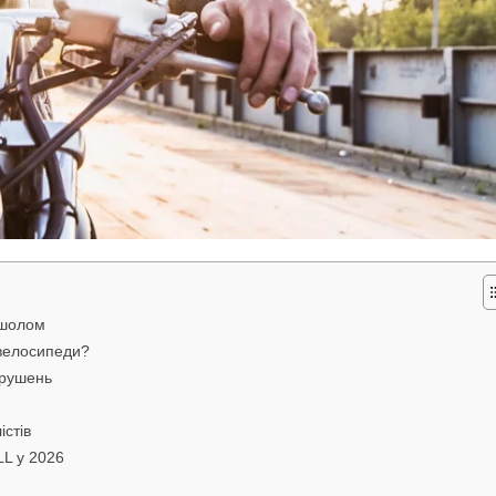
 шолом
 велосипеди?
орушень
істів
LL у 2026