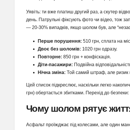
Уявіть: ти вже платиш другий раз, а скутер від
день. Патрульні фіксують фото чи відео, тож за
— 20-30% випадків, якщо шолом був, але “неза
Перше порушення:
510 грн, сплата на міс
Двоє без шоломів:
1020 грн одразу.
Повторне:
850 грн + конфіскація.
Діти-пасажири:
Подвійна відповідальність
Нічна зміна:
Той самий штраф, але ризик 
Цей список підкреслює, наскільки легко накопич
грн) обертається збитками. Перехід до безпеки:
Чому шолом рятує життя:
Асфальт проїжджає під колесами, але один ман