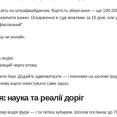
возять на штрафмайданчик. Вартість зберігання — ще 100-200
перечити важко. Оскарження в суді можливе за 10 днів, але 
фіксований”.
ці чи онлайн.
 водія.
вищий через втому.
ити борг. Додайте адмінвитрати — і економія на шоломі (ві
 чому варто інвестувати саме зараз.
 наука та реалії доріг
евр водія фури — і ти летиш кубарем. Шолом поглинає до 