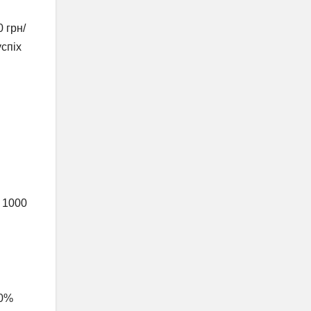
 грн/
успіх
д 1000
70%