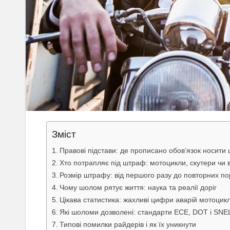
Зміст
Правові підстави: де прописано обов’язок носити
Хто потрапляє під штраф: мотоцикли, скутери чи
Розмір штрафу: від першого разу до повторних п
Чому шолом рятує життя: наука та реалії доріг
Цікава статистика: жахливі цифри аварій мотоцикл
Які шоломи дозволені: стандарти ECE, DOT і SNE
Типові помилки райдерів і як їх уникнути