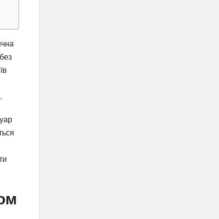
ична
 без
їв
.
суар
ться
ти
лом