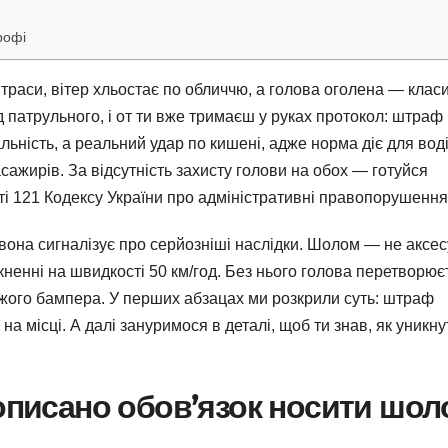
рофі
ї траси, вітер хльостає по обличчю, а голова оголена — клас
 патрульного, і от ти вже тримаєш у руках протокол: штраф
ьність, а реальний удар по кишені, адже норма діє для воді
пасажирів. За відсутність захисту голови на обох — готуйся
тті 121 Кодексу України про адміністративні правопорушення
 вона сигналізує про серйозніші наслідки. Шолом — не аксе
ткненні на швидкості 50 км/год. Без нього голова перетворює
ужого бампера. У перших абзацах ми розкрили суть: штраф
 на місці. А далі зануримося в деталі, щоб ти знав, як уникну
рописано обов’язок носити шо