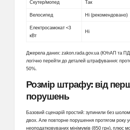
Скутер/мопед
Так
Велосипед
Ні (рекомендовано)
Електросамокат <3
Ні
кВт
Джерела даних: zakon.rada.gov.ua (КУпАП та ПДР
логічно перейти до деталей штрафування: прото
50%.
Розмір штрафу: від пер
порушень
Базовий сценарій простий: зупинили без шоло
двох. Але повторне порушення протягом року ус
неоподатковуваних мінімумів (850 грн), плюс м