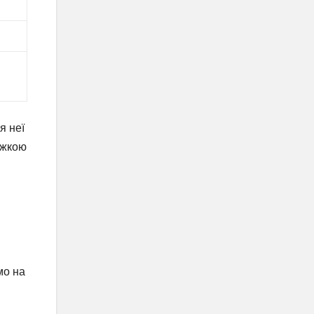
я неї
ижкою
мо на