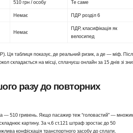
510 грн / особу
Те саме
Немає
ПДР розділ 6
ПДР, класифікація як
Немає
велосипед
). Ця таблиця показує, де реальний ризик, а де — міф. Післ
кол складається на місці, сплачуєш онлайн за 15 днів зі зн
шого разу до повторних
ма — 510 гривень. Якщо пасажир теж “головастий” — множи
кладнює картину. За ч.6 ст.121 штраф зростає до 50
ожлива конфіскація транспортного засобу до сплати.