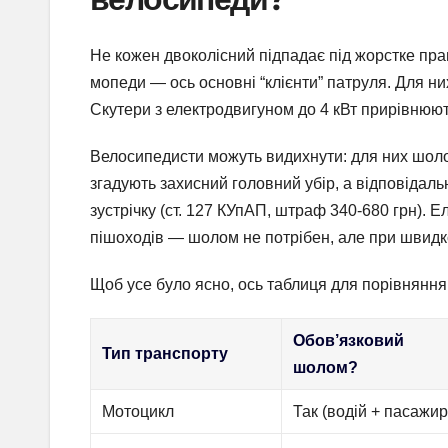
Не кожен двоколісний підпадає під жорстке пра
мопеди — ось основні “клієнти” патруля. Для н
Скутери з електродвигуном до 4 кВт прирівнюют
Велосипедисти можуть видихнути: для них шоло
згадують захисний головний убір, а відповідаль
зустрічку (ст. 127 КУпАП, штраф 340-680 грн). 
пішоходів — шолом не потрібен, але при швидко
Щоб усе було ясно, ось таблиця для порівняння
Обов’язковий
Тип транспорту
шолом?
Мотоцикл
Так (водій + пасажир