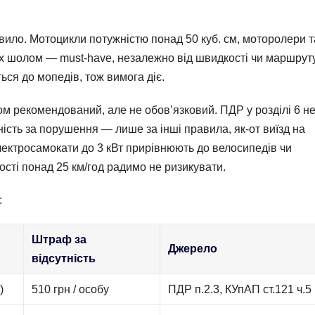
вило. Мотоцикли потужністю понад 50 куб. см, моторолери т
их шолом — must-have, незалежно від швидкості чи маршруту
ься до мопедів, тож вимога діє.
м рекомендований, але не обов’язковий. ПДР у розділі 6 н
ність за порушення — лише за інші правила, як-от виїзд на
Електросамокати до 3 кВт прирівнюють до велосипедів чи
сті понад 25 км/год радимо не ризикувати.
:
Штраф за
Джерело
відсутність
)
510 грн / особу
ПДР п.2.3, КУпАП ст.121 ч.5