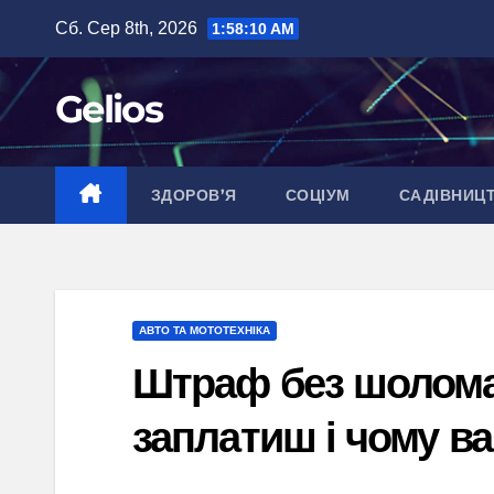
Перейти
Сб. Сер 8th, 2026
1:58:11 AM
до
вмісту
Gelios
ЗДОРОВ’Я
СОЦІУМ
САДІВНИЦ
АВТО ТА МОТОТЕХНІКА
Штраф без шолома 
заплатиш і чому ва