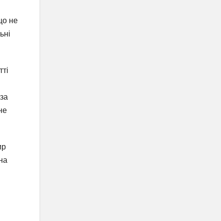
що не
ьні
тті
 за
не
ир
на