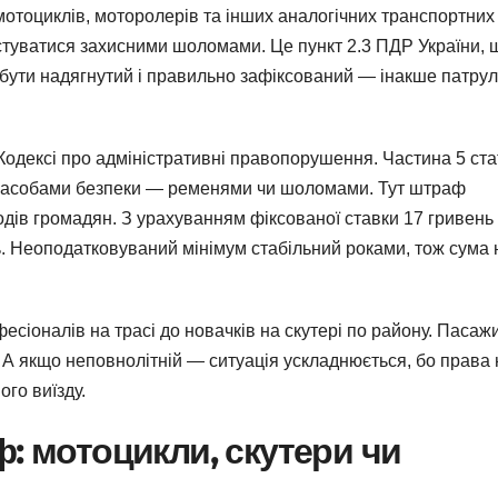
 мотоциклів, моторолерів та інших аналогічних транспортних
ристуватися захисними шоломами. Це пункт 2.3 ПДР України, 
бути надягнутий і правильно зафіксований — інакше патрул
Кодексі про адміністративні правопорушення. Частина 5 ста
засобами безпеки — ременями чи шоломами. Тут штраф
дів громадян. З урахуванням фіксованої ставки 17 гривень
нь. Неоподатковуваний мінімум стабільний роками, тож сума 
есіоналів на трасі до новачків на скутері по району. Пасаж
 А якщо неповнолітній — ситуація ускладнюється, бо права 
ого виїзду.
ф: мотоцикли, скутери чи