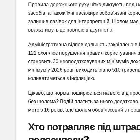
Правила дорожнього руху чітко диктують: водії
засобів, а також їхні пасажири зобов’язані ко
залишив лазівок для інтерпретацій. Шолом має 
вважатимуть це повною відсутністю.
Адміністративна відповідальність закріплена в 
121 охоплює порушення правил користування 
становить 30 неоподатковуваних мінімумів дохо
мінімум у 2026 році, виходить рівно 510 гриве
коливатиметься з інфляцією.
Цікаво, що норма поширюється на всіх: від проф
без шолома? Водій платить за нього додатково.
мото з 16 років, але шолом обов’язковий з перш
Хто потрапляє під штра
велосипеди?