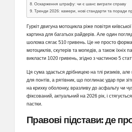
Оскарження штрафу: чи є шанс виграти справу
Тренди 2026: камери, нові стандарти та поради п
Гуркіт двигуна мотоцикла ріже повітря київсько
картина для багатьох райдерів. Але один погляд
шолома сягає 510 гривень. Це не просто формал
мотоциклів, скутерів та мопедів, а також їхніх 
викласти 1020 гривень, згідно з частиною 5 ста
Ця сума здається дрібницею на тлі ризиків, але
для понтів, а рятівник, що поглинає удар при зі
на крихку оболонку, вразливу до асфальту чи ч
фіксований, актуальний на 2026 рік, і стягується
пастки.
Правові підстави: де п