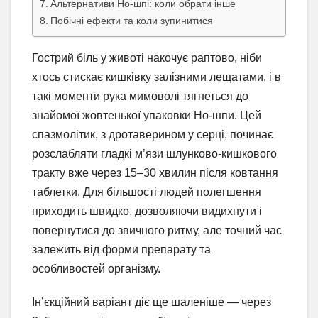
Альтернативи Но-шпі: коли обрати інше
Побічні ефекти та коли зупинитися
Гострий біль у животі накочує раптово, ніби
хтось стискає кишківку залізними лещатами, і в
такі моменти рука мимоволі тягнеться до
знайомої жовтенької упаковки Но-шпи. Цей
спазмолітик, з дротаверином у серці, починає
розслабляти гладкі м’язи шлунково-кишкового
тракту вже через 15–30 хвилин після ковтання
таблетки. Для більшості людей полегшення
приходить швидко, дозволяючи видихнути і
повернутися до звичного ритму, але точний час
залежить від форми препарату та
особливостей організму.
Ін’єкційний варіант діє ще шаленіше — через