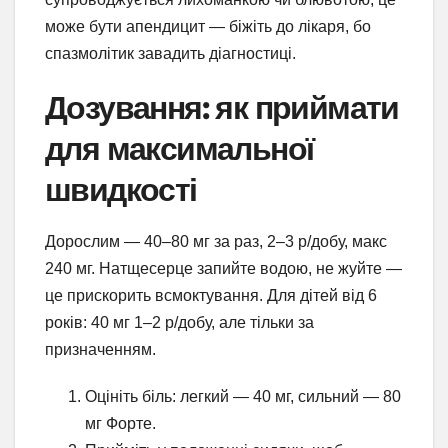
може бути апендицит — біжіть до лікаря, бо
спазмолітик завадить діагностиці.
Дозування: як приймати
для максимальної
швидкості
Дорослим — 40–80 мг за раз, 2–3 р/добу, макс
240 мг. Натщесерце запийте водою, не жуйте —
це прискорить всмоктування. Для дітей від 6
років: 40 мг 1–2 р/добу, але тільки за
призначенням.
Оцініть біль: легкий — 40 мг, сильний — 80
мг Форте.