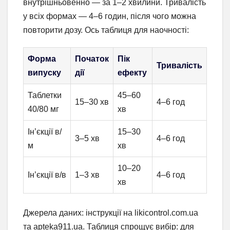
внутрішньовенно — за 1–2 хвилини. Тривалість
у всіх формах — 4–6 годин, після чого можна
повторити дозу. Ось таблиця для наочності:
Форма
Початок
Пік
Тривалість
випуску
дії
ефекту
Таблетки
45–60
15–30 хв
4–6 год
40/80 мг
хв
Ін’єкції в/
15–30
3–5 хв
4–6 год
м
хв
10–20
Ін’єкції в/в
1–3 хв
4–6 год
хв
Джерела даних: інструкції на likicontrol.com.ua
та apteka911.ua. Таблиця спрощує вибір: для