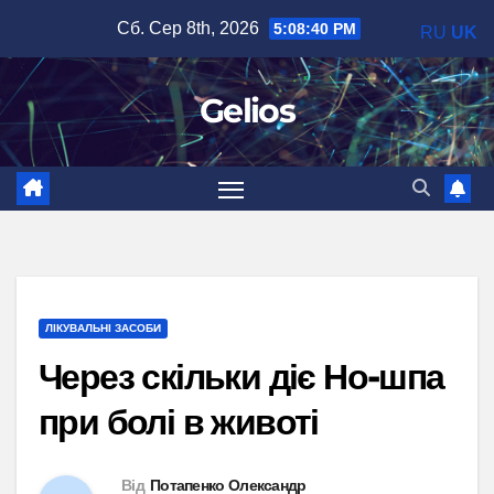
Перейти
Сб. Сер 8th, 2026
5:08:41 PM
RU
UK
до
вмісту
Gelios
ЛІКУВАЛЬНІ ЗАСОБИ
Через скільки діє Но-шпа
при болі в животі
Від
Потапенко Олександр