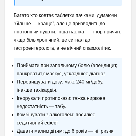
Багато хто ковтає таблетки пачками, думаючи
“більше — краще”, але це призводить до
гіпотонії чи нудоти. Інша пастка — ігнор причин:
якщо біль хронічний, це сигнал до
гастроентеролога, а не вічний спазмолітик.
Приймати при запальному болю (апендицит,
панкреатит): маскує, ускладнює діагноз.
Перевищувати дозу: макс 240 мг/добу,
інакше тахікардія.
Ігнорувати протипокази: тяжка ниркова
недостатність — табу.
Комбінувати з алкоголем: посилює
седативний ефект.
Давати малим дітям: до 6 років — ні, ризик