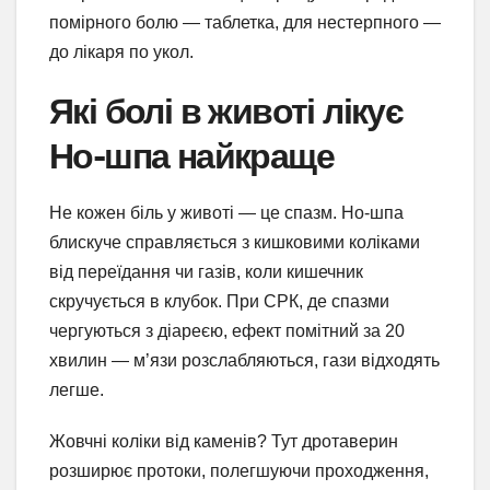
помірного болю — таблетка, для нестерпного —
до лікаря по укол.
Які болі в животі лікує
Но-шпа найкраще
Не кожен біль у животі — це спазм. Но-шпа
блискуче справляється з кишковими коліками
від переїдання чи газів, коли кишечник
скручується в клубок. При СРК, де спазми
чергуються з діареєю, ефект помітний за 20
хвилин — м’язи розслабляються, гази відходять
легше.
Жовчні коліки від каменів? Тут дротаверин
розширює протоки, полегшуючи проходження,