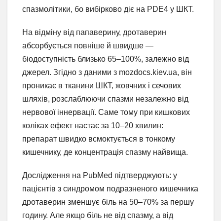
спазмолітики, бо вибірково діє на PDE4 у ШКТ.
На відміну від папаверину, дротаверин
абсорбується повніше й швидше —
біодоступність близько 65–100%, залежно від
джерел. Згідно з даними з mozdocs.kiev.ua, він
проникає в тканини ШКТ, жовчних і сечових
шляхів, розслаблюючи спазми незалежно від
нервової іннервації. Саме тому при кишкових
коліках ефект настає за 10–20 хвилин:
препарат швидко всмоктується в тонкому
кишечнику, де концентрація спазму найвища.
Дослідження на PubMed підтверджують: у
пацієнтів з синдромом подразненого кишечника
дротаверин зменшує біль на 50–70% за першу
годину. Але якщо біль не від спазму, а від