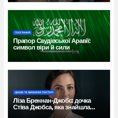
ГЕОГРАФІЯ
Прапор Саудівської Аравії:
символ віри й сили
ЦІКАВІ ТА ВИЗНАЧНІ ПОСТАТІ
Ліза Бреннан-Джобс: дочка
Стіва Джобса, яка знайшла
власний голос