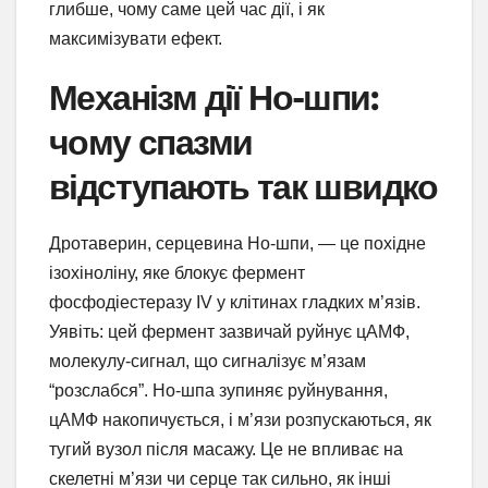
глибше, чому саме цей час дії, і як
максимізувати ефект.
Механізм дії Но-шпи:
чому спазми
відступають так швидко
Дротаверин, серцевина Но-шпи, — це похідне
ізохіноліну, яке блокує фермент
фосфодіестеразу IV у клітинах гладких м’язів.
Уявіть: цей фермент зазвичай руйнує цАМФ,
молекулу-сигнал, що сигналізує м’язам
“розслабся”. Но-шпа зупиняє руйнування,
цАМФ накопичується, і м’язи розпускаються, як
тугий вузол після масажу. Це не впливає на
скелетні м’язи чи серце так сильно, як інші