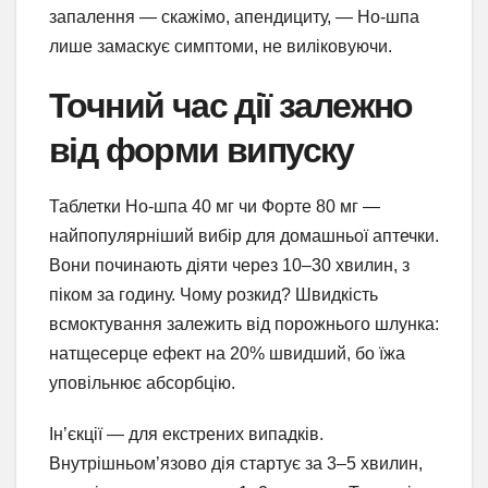
запалення — скажімо, апендициту, — Но-шпа
лише замаскує симптоми, не виліковуючи.
Точний час дії залежно
від форми випуску
Таблетки Но-шпа 40 мг чи Форте 80 мг —
найпопулярніший вибір для домашньої аптечки.
Вони починають діяти через 10–30 хвилин, з
піком за годину. Чому розкид? Швидкість
всмоктування залежить від порожнього шлунка:
натщесерце ефект на 20% швидший, бо їжа
уповільнює абсорбцію.
Ін’єкції — для екстрених випадків.
Внутрішньом’язово дія стартує за 3–5 хвилин,