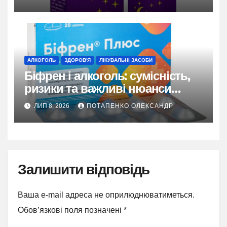
АЛКОГОЛЬ
ЗДОРОВ'Я
ЛІКУВАЛЬНІ ЗАСОБИ
Біфрен і алкоголь: сумісність,
ризики та важливі нюанси
застосування
ЛИП 8, 2026
ПОТАПЕНКО ОЛЕКСАНДР
Залишити відповідь
Ваша e-mail адреса не оприлюднюватиметься.
Обов’язкові поля позначені
*