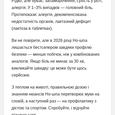
Рідко, але буває: запаморочення, сухість у роті,
алергія. У 1–3% випадків — головний біль.
Протипокази: алергія, декомпенсована
недостатність органів, лактазний дефіцит
(лактоза в таблетках).
Ви не повірите, але в 2026 році Но-шпа
лишається бестселером завдяки профілю
безпеки — менше побічок, ніж у комбінованих
аналогів. Якщо біль не минає за 30 хв,
викликайте швидку: це може бути щось
серйозне.
З теплом на животі, правильною дозою і
знанням нюансів Но-шпа перетворює муки на
спокій, а наступний раз — на профілактику з
дієтою та спортом. Спробуйте, і відчуйте
різницю самі.