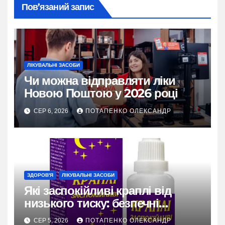
Пов’язаний запис
ЛІКУВАЛЬНІ ЗАСОБИ
Чи можна відправляти ліки
Новою Поштою у 2026 році
СЕР 6, 2026
ПОТАПЕНКО ОЛЕКСАНДР
ЗДОРОВ'Я
ЛІКУВАЛЬНІ ЗАСОБИ
Які заспокійливі краплі від
низького тиску: безпечні
варіанти
СЕР 5, 2026
ПОТАПЕНКО ОЛЕКСАНДР