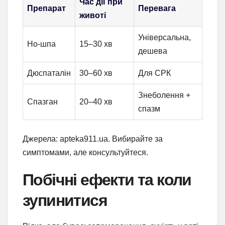
Час дії при
Препарат
Перевага
животі
Універсальна,
Но-шпа
15–30 хв
дешева
Дюспаталін
30–60 хв
Для СРК
Знеболення +
Спазган
20–40 хв
спазм
Джерела: apteka911.ua. Вибирайте за
симптомами, але консультуйтеся.
Побічні ефекти та коли
зупинитися