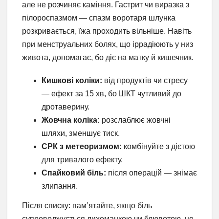
але не розчиняє каміння. Гастрит чи виразка з
пілороспазмом — спазм воротаря шлунка
розкривається, їжа проходить вільніше. Навіть
при менструальних болях, що іррадіюють у низ
живота, допомагає, бо діє на матку й кишечник.
Кишкові коліки:
від продуктів чи стресу
— ефект за 15 хв, бо ШКТ чутливий до
дротаверину.
Жовчна коліка:
розслаблює жовчні
шляхи, зменшує тиск.
СРК з метеоризмом:
комбінуйте з дієтою
для тривалого ефекту.
Спайковий біль:
після операцій — знімає
злипання.
Після списку: пам’ятайте, якщо біль
супроводжується лихоманкою чи блювотою, це