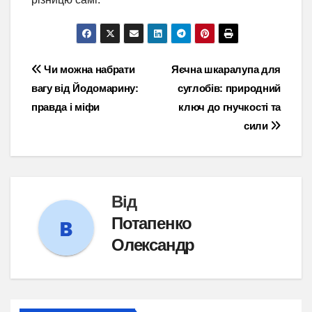
Навігація
Чи можна набрати
Яєчна шкаралупа для
вагу від Йодомарину:
суглобів: природний
записів
правда і міфи
ключ до гнучкості та
сили
Від
Потапенко
Олександр