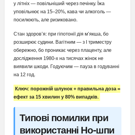
у літніх — повільніший через печінку. Їжа
уповільнює на 15–20%, кава чи алкоголь —
посилюють, але ризиковано.
Стан здоров’я: при гіпотонії дія м’якша, бо
розширює судини. Вагітним — з I триместру
обережно, бо проникає через плаценту, але
дослідження 1980-х на тисячах жінок не
виявили шкоди. Годуючим — пауза в годуванні
на 12 год.
Ключ: порожній шлунок + правильна доза =
ефект за 15 хвилин у 80% випадків.
Типові помилки при
використанні Но-шпи