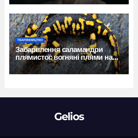
ТВАРИННИЦТВО
Забарвлення саламандри
плямистої: вогняні плями на
чорному тлі
Gelios