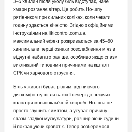
3–5 хвилин після уколу біль відступає, наче
хмари розганяє вітер. Це робить Но-шпу
рятівником при сильних коліках, коли чекати
годину здається вічністю. Згідно з офіційними
інструкціями на likicontrol.com.ua,
максимальний ефект розкривається за 45–60
хвилин, але перші ознаки розслаблення м’язів
відчутні набагато раніше, особливо якщо спазм
викликаний типовими причинами на кшталт
СРК чи харчового отруєння.
Біль у животі буває різним: від ниючого
дискомфорту після важкої вечері до пекучих
колік при жовчнокам’яній хворобі. Но-шпа не
просто глушить симптом, а усуває причину —
спазм гладкої мускулатури, розширюючи судини
й покращуючи кровотік. Тепер розберемося