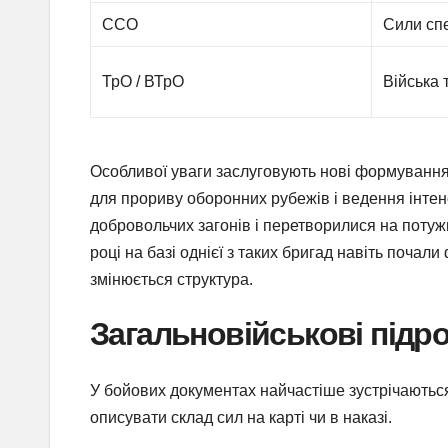
ССО
Сили сп
ТрО / ВТрО
Війська 
Особливої уваги заслуговують нові формуванн
для прориву оборонних рубежів і ведення інтенс
добровольчих загонів і перетворилися на потужні
році на базі однієї з таких бригад навіть поча
змінюється структура.
Загальновійськові підро
У бойових документах найчастіше зустрічаються
описувати склад сил на карті чи в наказі.