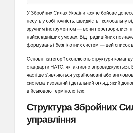
У Збройних Силах України кожне бойове донесенн
несуть у собі точність, швидкість і колосальну 
зручним інструментом — вони перетворилися на
найскладніших умовах. Від традиційних познач
формувань і безпілотних систем — цей список ві
Основні категорії охоплюють структури командува
стандарти НАТО, які активно впроваджуються. Б
частіше з’являються україномовні або англомо
систематизований і детальний огляд, який допом
військовою термінологією.
Структура Збройних Сил
управління