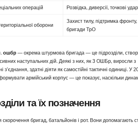
еціальних операцій
Розвідка, диверсії, точкові уда
Захист тилу, підтримка фронту,
територіальної оборони
бригади ТрО
я.
ошбр
— окрема штурмова бригада — це підрозділи, створ
ивних наступальних дій. Деякі з них, як 3 ОШБр, виросли з
 з’єднання, здатні діяти як самостійні тактичні одиниці. У 2
ли формувати армійський корпус — це показує, наскільки дина
зділи та їх позначення
 скорочення бригад, батальйонів і рот. Вони допомагають с