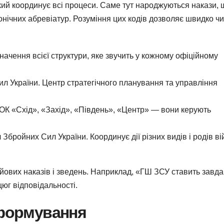
який координує всі процеси. Саме тут народжуються накази, 
конічних абревіатур. Розуміння цих кодів дозволяє швидко ч
ачення всієї структури, яке звучить у кожному офіційному
 України. Центр стратегічного планування та управління
К «Схід», «Захід», «Південь», «Центр» — вони керують
ройних Сил України. Координує дії різних видів і родів ві
йових наказів і зведень. Наприклад, «ГШ ЗСУ ставить завд
юг відповідальності.
 формування