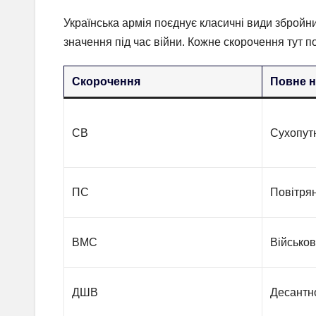
Українська армія поєднує класичні види збройн
значення під час війни. Кожне скорочення тут п
Скорочення
Повне 
СВ
Сухопутн
ПС
Повітря
ВМС
Військо
ДШВ
Десантн