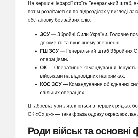
На вершині ієрархії стоїть Генеральний штаб, 
потім розлітаються по підрозділах у вигляді ла
обстановку без зайвих слів.
ЗСУ
— Збройні Сили України. Головне позн
документі та публічному зверненні.
ГШ ЗСУ
— Генеральний штаб Збройних Сил
операціями.
ОК
— Оперативне командування. Існують О
військами на відповідних напрямках.
КОС ЗСУ
— Командування об’єднаних сил Зб
спільних операціях.
Ці абревіатури з’являються в перших рядках бо
ОК «Схід»» — така фраза одразу окреслює ланц
Роди військ та основні