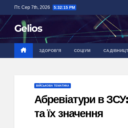
Перейти
Пт. Сер 7th, 2026
5:32:16 PM
до
вмісту
Gelios
ЗДОРОВ’Я
СОЦІУМ
САДІВНИЦ
ВІЙСЬКОВА ТЕМАТИКА
Абревіатури в ЗСУ
та їх значення