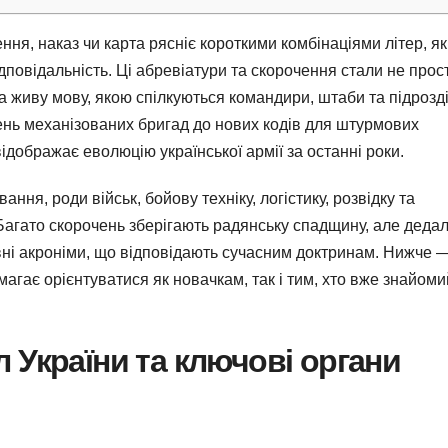
я, наказ чи карта рясніє короткими комбінаціями літер, як
відповідальність. Ці абревіатури та скорочення стали не прос
 живу мову, якою спілкуються командири, штаби та підрозд
ень механізованих бригад до нових кодів для штурмових
дображає еволюцію української армії за останні роки.
ння, роди військ, бойову техніку, логістику, розвідку та
агато скорочень зберігають радянську спадщину, але дедал
вні акроніми, що відповідають сучасним доктринам. Нижче 
агає орієнтуватися як новачкам, так і тим, хто вже знайоми
 України та ключові органи