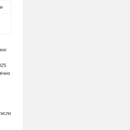
ри
ені
025
мічно
тисло