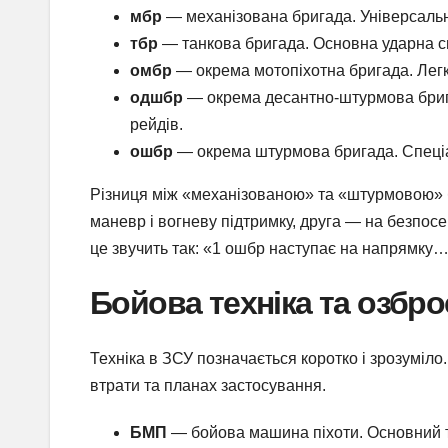
мбр
— механізована бригада. Універсальни
тбр
— танкова бригада. Основна ударна си
омбр
— окрема мотопіхотна бригада. Легк
одшбр
— окрема десантно-штурмова бриг
рейдів.
ошбр
— окрема штурмова бригада. Спеціал
Різниця між «механізованою» та «штурмовою» 
маневр і вогневу підтримку, друга — на безпосе
це звучить так: «1 ошбр наступає на напрямку…»
Бойова техніка та озбр
Техніка в ЗСУ позначається коротко і зрозуміло
втрати та планах застосування.
БМП
— бойова машина піхоти. Основний т