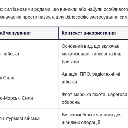
их сил із новими родами, що виникли або набули особливого
означає не просто назву, а цілу філософію застосування сил
найменування
Контекст використання
Основний вид, що включає
і війська
механізовані, танкові та інші
бригади
Авіація, ППО, радіотехнічні
ні Сили
війська
Флот, морська піхота, берегова
во-Морські Сили
оборона
Високомобільні частини для
о-штурмові війська
швидких операцій