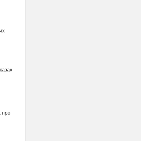
их
аказах
х про