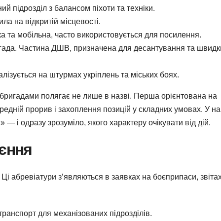
й підрозділ з балансом піхоти та техніки.
ла на відкритій місцевості.
а та мобільна, часто використовується для посилення.
ада. Частина ДШВ, призначена для десантування та швидк
ізується на штурмах укріплень та міських боях.
бригадами полягає не лише в назві. Перша орієнтована на
редній прорив і захоплення позицій у складних умовах. У н
 — і одразу зрозуміло, якого характеру очікувати від дій.
оєння
. Ці абревіатури з’являються в заявках на боєприпаси, звіта
ранспорт для механізованих підрозділів.