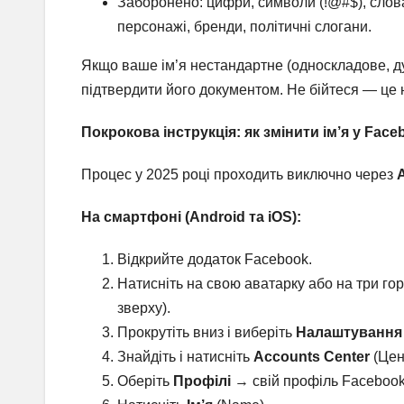
Заборонено: цифри, символи (!@#$), слова-
персонажі, бренди, політичні слогани.
Якщо ваше ім’я нестандартне (односкладове, ду
підтвердити його документом. Не бійтеся — це 
Покрокова інструкція: як змінити ім’я у Face
Процес у 2025 році проходить виключно через
На смартфоні (Android та iOS):
Відкрийте додаток Facebook.
Натисніть на свою аватарку або на три гор
зверху).
Прокрутіть вниз і виберіть
Налаштування 
Знайдіть і натисніть
Accounts Center
(Цен
Оберіть
Профілі
→ свій профіль Facebook