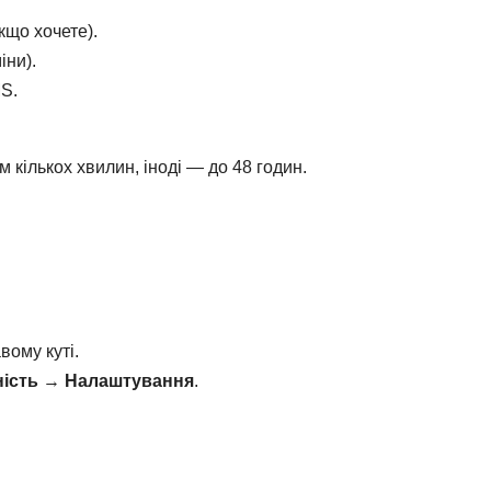
якщо хочете).
іни).
MS.
 кількох хвилин, іноді — до 48 годин.
вому куті.
ість
→
Налаштування
.