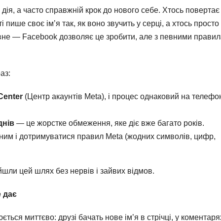
 дія, а часто справжній крок до нового себе. Хтось повертає
 пише своє ім’я так, як воно звучить у серці, а хтось просто
овне — Facebook дозволяє це зробити, але з певними прави
аз:
Center
(Центр акаунтів Meta), і процес однаковий на телефон
днів
— це жорстке обмеження, яке діє вже багато років.
ним і дотримуватися правил Meta (жодних символів, цифр,
шли цей шлях без нервів і зайвих відмов.
 дає
ться миттєво: друзі бачать нове ім’я в стрічці, у коментарях