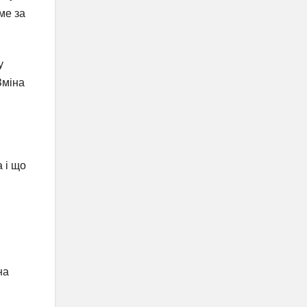
ме за
у
Зміна
 і що
на