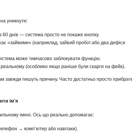
жна уникнути:
з 60 днів — система просто не покаже кнопку.
жає «зайвими» (наприклад, зайвий пробіл або два дефіси
система може тимчасово заблокувати функцію.
 реальному (особливо якщо раніше були скарги на фейк).
м завжди пишуть причину. Часто достатньо просто прибрат
ити ім’я
вильному імені. Ось що реально допомагає:
(телефон → комп’ютер або навпаки).