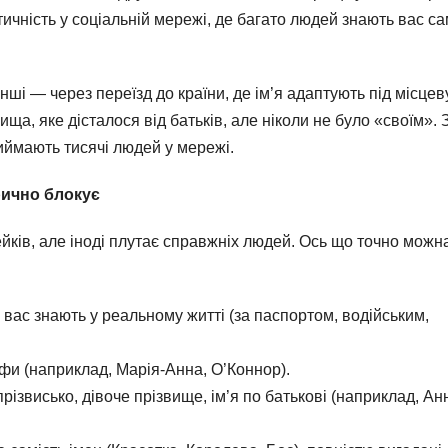
ичність у соціальній мережі, де багато людей знають вас са
нші — через переїзд до країни, де ім’я адаптують під місцев
вища, яке дісталося від батьків, але ніколи не було «своїм». 
риймають тисячі людей у мережі.
орично блокує
ейків, але іноді плутає справжніх людей. Ось що точно можна
 вас знають у реальному житті (за паспортом, водійським,
офи (наприклад, Марія-Анна, О’Коннор).
ізвисько, дівоче прізвище, ім’я по батькові (наприклад, Ан