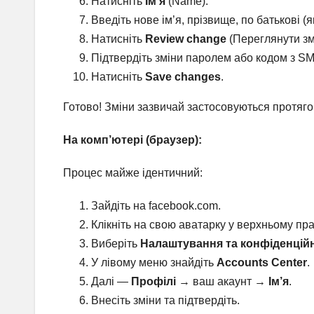
Натисніть
Ім’я
(Name).
Введіть нове ім’я, прізвище, по батькові (
Натисніть
Review change
(Переглянути зм
Підтвердіть зміни паролем або кодом з S
Натисніть
Save changes
.
Готово! Зміни зазвичай застосовуються протягом
На комп’ютері (браузер):
Процес майже ідентичний:
Зайдіть на facebook.com.
Клікніть на свою аватарку у верхньому пра
Виберіть
Налаштування та конфіденційн
У лівому меню знайдіть
Accounts Center
.
Далі —
Профілі
→ ваш акаунт →
Ім’я
.
Внесіть зміни та підтвердіть.