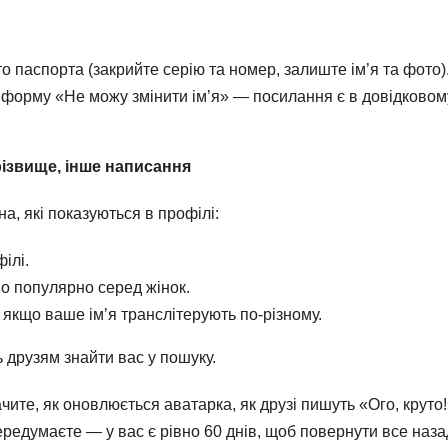
паспорта (закрийте серію та номер, залиште ім’я та фото)
з форму «Не можу змінити ім’я» — посилання є в довідковом
різвище, інше написання
а, які показуються в профілі:
ілі.
о популярно серед жінок.
, якщо ваше ім’я транслітерують по-різному.
 друзям знайти вас у пошуку.
ите, як оновлюється аватарка, як друзі пишуть «Ого, круто!
ередумаєте — у вас є рівно 60 днів, щоб повернути все наза