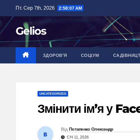
Перейти
Пт. Сер 7th, 2026
2:58:08 AM
до
вмісту
Gelios
ЗДОРОВ’Я
СОЦІУМ
САДІВНИЦ
UNCATEGORIZED
Змінити ім’я у Fac
Від
Потапенко Олександр
СІЧ 11, 2026