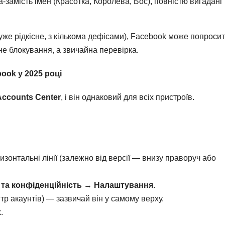
замість імен (Красотка, Королева, Бос), повністю вигадані
же рідкісне, з кількома дефісами), Facebook може попроси
не блокування, а звичайна перевірка.
book у 2025 році
Accounts Center
, і він однаковий для всіх пристроїв.
изонтальні лінії (залежно від версії — внизу праворуч або
та конфіденційність
→
Налаштування
.
тр акаунтів) — зазвичай він у самому верху.
.