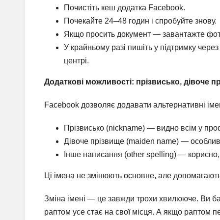
Почистіть кеш додатка Facebook.
Почекайте 24–48 годин і спробуйте знову.
Якщо просить документ — завантажте фото 
У крайньому разі пишіть у підтримку чере
центрі.
Додаткові можливості: прізвисько, дівоче п
Facebook дозволяє додавати альтернативні імен
Прізвисько (nickname) — видно всім у проф
Дівоче прізвище (maiden name) — особлив
Інше написання (other spelling) — корисно
Ці імена не змінюють основне, але допомагають
Зміна імені — це завжди трохи хвилююче. Ви бач
раптом усе стає на свої місця. А якщо раптом п