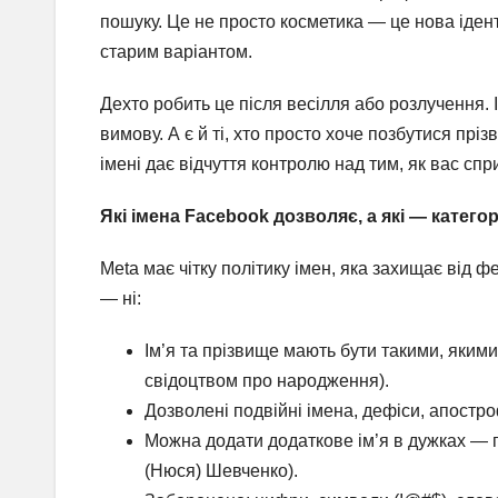
пошуку. Це не просто косметика — це нова ідент
старим варіантом.
Дехто робить це після весілля або розлучення. І
вимову. А є й ті, хто просто хоче позбутися пріз
імені дає відчуття контролю над тим, як вас сп
Які імена Facebook дозволяє, а які — катег
Meta має чітку політику імен, яка захищає від ф
— ні:
Ім’я та прізвище мають бути такими, якими
свідоцтвом про народження).
Дозволені подвійні імена, дефіси, апостр
Можна додати додаткове ім’я в дужках — пр
(Нюся) Шевченко).