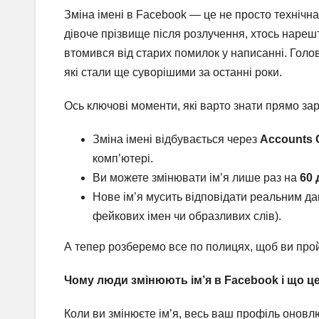
Зміна імені в Facebook — це не просто технічна
дівоче прізвище після розлучення, хтось нарешті
втомився від старих помилок у написанні. Гол
які стали ще суворішими за останні роки.
Ось ключові моменти, які варто знати прямо зар
Зміна імені відбувається через
Accounts 
комп’ютері.
Ви можете змінювати ім’я лише раз на
60 
Нове ім’я мусить відповідати реальним да
фейкових імен чи образливих слів).
А тепер розберемо все по полицях, щоб ви прой
Чому люди змінюють ім’я в Facebook і що це
Коли ви змінюєте ім’я, весь ваш профіль оновлює