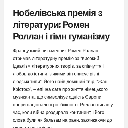
Нобелівська премія з
літератури: Ромен
Роллан і гімн гуманізму
Французький письменник Ромен Роллан
отримав літературну премію за “високий
ідеалізм літературних творів, за співчуття і
любов до істини, з якими він описує різні
людські типи”. Його найвідоміший твір, “Жан-
Крістоф”, – епічна сага про життя німецького
музиканта, що символізує єдність Європи
попри національні розбіжності. Роллан писав у
час, коли війна роздирала континент, і його
слова були як бальзам на рани, закликаючи до
миру та розуміння.