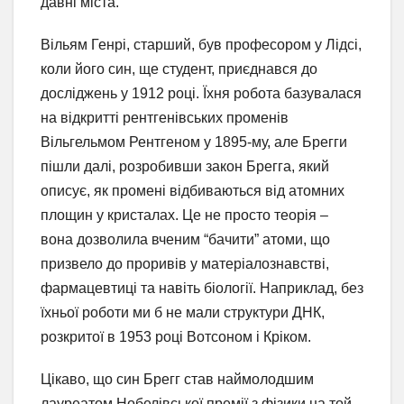
давні міста.
Вільям Генрі, старший, був професором у Лідсі,
коли його син, ще студент, приєднався до
досліджень у 1912 році. Їхня робота базувалася
на відкритті рентгенівських променів
Вільгельмом Рентгеном у 1895-му, але Брегги
пішли далі, розробивши закон Брегга, який
описує, як промені відбиваються від атомних
площин у кристалах. Це не просто теорія –
вона дозволила вченим “бачити” атоми, що
призвело до проривів у матеріалознавстві,
фармацевтиці та навіть біології. Наприклад, без
їхньої роботи ми б не мали структури ДНК,
розкритої в 1953 році Вотсоном і Кріком.
Цікаво, що син Брегг став наймолодшим
лауреатом Нобелівської премії з фізики на той