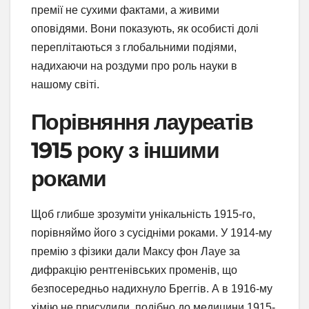
премії не сухими фактами, а живими
оповідями. Вони показують, як особисті долі
переплітаються з глобальними подіями,
надихаючи на роздуми про роль науки в
нашому світі.
Порівняння лауреатів
1915 року з іншими
роками
Щоб глибше зрозуміти унікальність 1915-го,
порівняймо його з сусідніми роками. У 1914-му
премію з фізики дали Максу фон Лауе за
дифракцію рентгенівських променів, що
безпосередньо надихнуло Бреггів. А в 1916-му
хімію не присудили, подібно до медицини 1915-