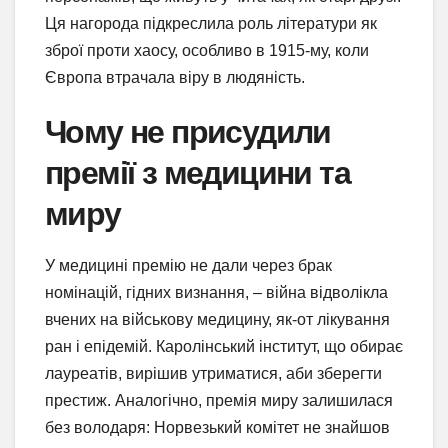
Ця нагорода підкреслила роль літератури як
зброї проти хаосу, особливо в 1915-му, коли
Європа втрачала віру в людяність.
Чому не присудили
премії з медицини та
миру
У медицині премію не дали через брак
номінацій, гідних визнання, – війна відволікла
вчених на військову медицину, як-от лікування
ран і епідемій. Каролінський інститут, що обирає
лауреатів, вирішив утриматися, аби зберегти
престиж. Аналогічно, премія миру залишилася
без володаря: Норвезький комітет не знайшов