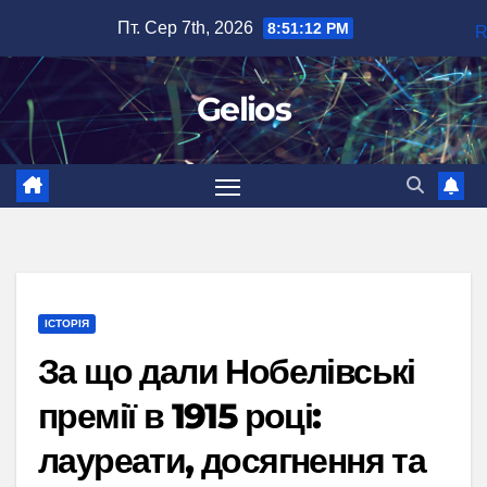
Перейти
Пт. Сер 7th, 2026
8:51:13 PM
до
вмісту
Gelios
ІСТОРІЯ
За що дали Нобелівські
премії в 1915 році:
лауреати, досягнення та