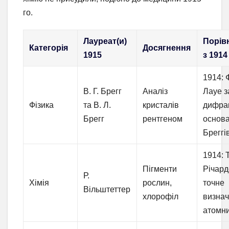
го.
Лауреат(и)
Порів
Категорія
Досягнення
1915
з 1914
1914: 
В. Г. Брегг
Аналіз
Лауе з
Фізика
та В. Л.
кристалів
дифра
Брегг
рентгеном
основа
Бреггі
1914: Т
Пігменти
Річард
Р.
Хімія
рослин,
точне
Вільштеттер
хлорофіл
визна
атомн