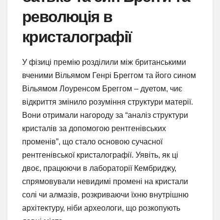
революція в
кристалографії
У фізиці премію розділили між британськими
вченими Вільямом Генрі Бреггом та його сином
Вільямом Лоуренсом Бреггом – дуетом, чиє
відкриття змінило розуміння структури матерії.
Вони отримали нагороду за “аналіз структури
кристалів за допомогою рентгенівських
променів”, що стало основою сучасної
рентгенівської кристалографії. Уявіть, як ці
двоє, працюючи в лабораторії Кембриджу,
спрямовували невидимі промені на кристали
солі чи алмазів, розкриваючи їхню внутрішню
архітектуру, ніби археологи, що розкопують