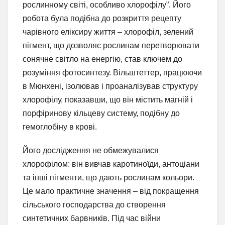
рослинному світі, особливо хлорофілу”. Його
робота була подібна до розкриття рецепту
чарівного еліксиру життя – хлорофіл, зелений
пігмент, що дозволяє рослинам перетворювати
сонячне світло на енергію, став ключем до
розуміння фотосинтезу. Вільштеттер, працюючи
в Мюнхені, ізолював і проаналізував структуру
хлорофілу, показавши, що він містить магній і
порфіринову кільцеву систему, подібну до
гемоглобіну в крові.
Його дослідження не обмежувалися
хлорофілом: він вивчав каротиноїди, антоціани
та інші пігменти, що дають рослинам кольори.
Це мало практичне значення – від покращення
сільського господарства до створення
синтетичних барвників. Під час війни