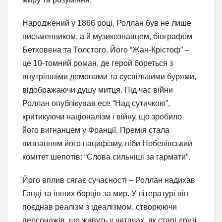
Народжений у 1866 році, Роллан був не лише
письменником, а й музикознавцем, біографом
Бетховена та Толстого. Його “Жан-Крістоф” –
це 10-томний роман, де герой бореться з
внутрішніми демонами та суспільними бурями,
відображаючи душу митця. Під час війни
Роллан опублікував есе “Над сутичкою”,
критикуючи націоналізм і війну, що зробило
його вигнанцем у Франції. Премія стала
визнанням його пацифізму, ніби Нобелівський
комітет шепотів: “Слова сильніші за гармати”.
Його вплив сягає сучасності – Роллан надихав
Ганді та інших борців за мир. У літературі він
поєднав реалізм з ідеалізмом, створюючи
персонажів, що живуть у читачах, як старі друзі.