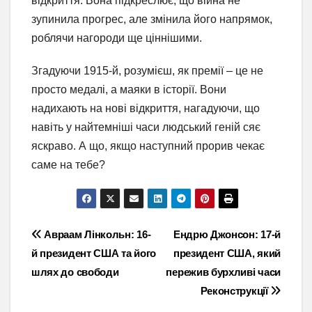
відкриття. Вона підкреслює, що війна не
зупинила прогрес, але змінила його напрямок,
роблячи нагороди ще ціннішими.
Згадуючи 1915-й, розумієш, як премії – це не
просто медалі, а маяки в історії. Вони
надихають на нові відкриття, нагадуючи, що
навіть у найтемніші часи людський геній сяє
яскраво. А що, якщо наступний прорив чекає
саме на тебе?
Навігація
Авраам Лінкольн: 16-
Ендрю Джонсон: 17-й
й президент США та його
президент США, який
записів
шлях до свободи
пережив бурхливі часи
Реконструкції