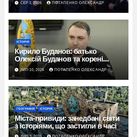
СЕР 3, 2026
ПОТАПЕНКО ОЛЕКСАНДР
ІСТОРІЯ
Кирило Буданов: батько
Олексій Буданов та корені
характеру
ЛИП 10, 2026
ПОТАПЕНКО ОЛЕКСАНДР
ГЕОГРАФІЯ
ІСТОРІЯ
Міста-привиди: занедбані світи
з історіями, що застигли в часі
ЛИП 3, 2026
ПОТАПЕНКО ОЛЕКСАНДР