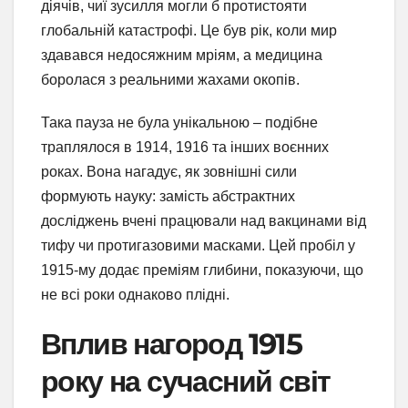
діячів, чиї зусилля могли б протистояти
глобальній катастрофі. Це був рік, коли мир
здавався недосяжним мріям, а медицина
боролася з реальними жахами окопів.
Така пауза не була унікальною – подібне
траплялося в 1914, 1916 та інших воєнних
роках. Вона нагадує, як зовнішні сили
формують науку: замість абстрактних
досліджень вчені працювали над вакцинами від
тифу чи протигазовими масками. Цей пробіл у
1915-му додає преміям глибини, показуючи, що
не всі роки однаково плідні.
Вплив нагород 1915
року на сучасний світ