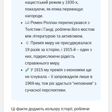
нацистський режим у 1930-х,
показуючи, як етика перевищує
нагороди.
Ромен Роллан переписувався з
Толстим і Ганді, роблячи його мостом
між літературою та активізмом.
Премія миру не присуджувалася
19 разів за історію, і 1915-й – один з
них, підкреслюючи рідкість
справжнього миру.
У 1915-му премія з економіки ще
не існувала – її запровадили лише в
1969-му, тож рік здається “неповним” з
сучасної перспективи.
Ці факти додають кольору історії, роблячи