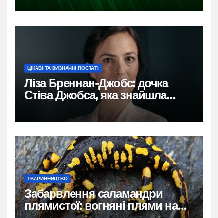
ЦІКАВІ ТА ВИЗНАЧНІ ПОСТАТІ
Ліза Бреннан-Джобс: дочка
Стіва Джобса, яка знайшла
власний голос
ТВАРИННИЦТВО
Забарвлення саламандри
плямистої: вогняні плями на
чорному тлі