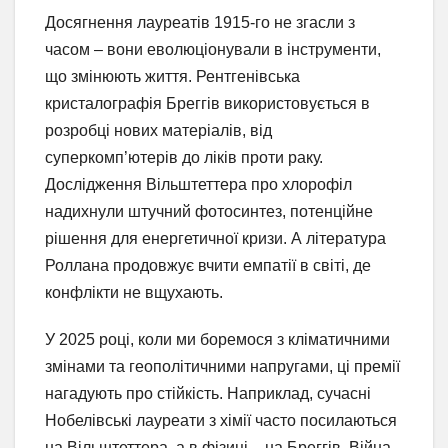
Досягнення лауреатів 1915-го не згасли з
часом – вони еволюціонували в інструменти,
що змінюють життя. Рентгенівська
кристалографія Бреггів використовується в
розробці нових матеріалів, від
суперкомп’ютерів до ліків проти раку.
Дослідження Вільштеттера про хлорофіл
надихнули штучний фотосинтез, потенційне
рішення для енергетичної кризи. А література
Роллана продовжує вчити емпатії в світі, де
конфлікти не вщухають.
У 2025 році, коли ми боремося з кліматичними
змінами та геополітичними напругами, ці премії
нагадують про стійкість. Наприклад, сучасні
Нобелівські лауреати з хімії часто посилаються
на Вільштеттера, а в фізиці – на Бреггів. Війна