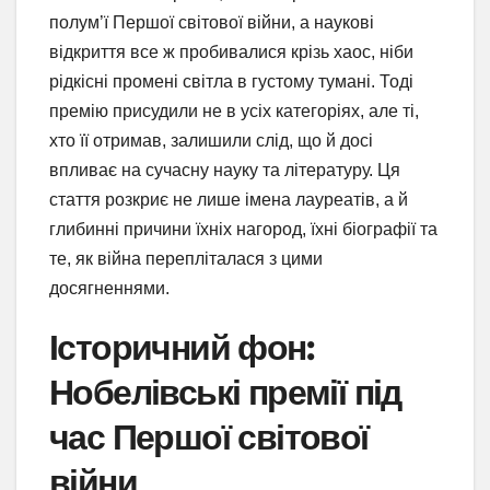
полум’ї Першої світової війни, а наукові
відкриття все ж пробивалися крізь хаос, ніби
рідкісні промені світла в густому тумані. Тоді
премію присудили не в усіх категоріях, але ті,
хто її отримав, залишили слід, що й досі
впливає на сучасну науку та літературу. Ця
стаття розкриє не лише імена лауреатів, а й
глибинні причини їхніх нагород, їхні біографії та
те, як війна перепліталася з цими
досягненнями.
Історичний фон:
Нобелівські премії під
час Першої світової
війни