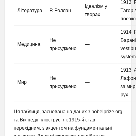
1913: Р
Ідеалізм у
Література
Р. Роллан
Тагор 
творах
поезію
1914: Р
Не
Барані
Медицина
—
присуджено
vestibu
system
1913: 
Не
Лафон
Мир
—
присуджено
за мир
рух
Ця таблиця, заснована на даних з nobelprize.org
та Вікіпедії, ілюструє, як 1915-й став
перехідним, з акцентом на фундаментальні