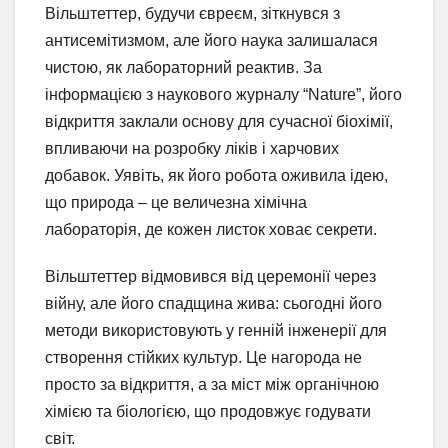
Вільштеттер, будучи євреєм, зіткнувся з
антисемітизмом, але його наука залишалася
чистою, як лабораторний реактив. За
інформацією з наукового журналу “Nature”, його
відкриття заклали основу для сучасної біохімії,
впливаючи на розробку ліків і харчових
добавок. Уявіть, як його робота оживила ідею,
що природа – це величезна хімічна
лабораторія, де кожен листок ховає секрети.
Вільштеттер відмовився від церемонії через
війну, але його спадщина жива: сьогодні його
методи використовують у генній інженерії для
створення стійких культур. Це нагорода не
просто за відкриття, а за міст між органічною
хімією та біологією, що продовжує годувати
світ.