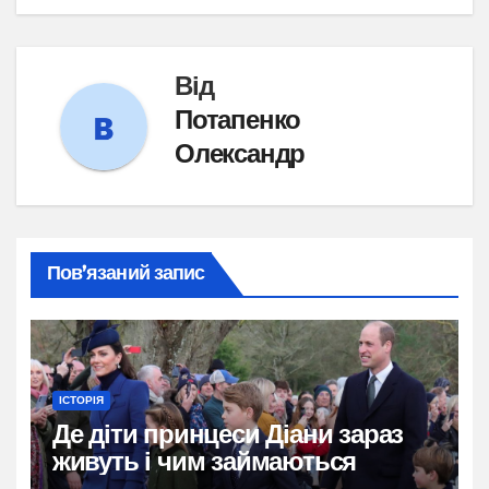
Від
Потапенко
Олександр
Пов’язаний запис
ІСТОРІЯ
Де діти принцеси Діани зараз
живуть і чим займаються