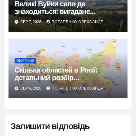
Великі Вуйки село де
знаходиться: вигадане
гуцульське диво Карпат
СЕР 7, 2026
ПОТАПЕНКО ОЛЕКСАНДР
ГЕОГРАФІЯ
Скільки областей в Росії:
детальний розбір
адміністративного поділу
СЕР 6, 2026
ПОТАПЕНКО ОЛЕКСАНДР
Залишити відповідь