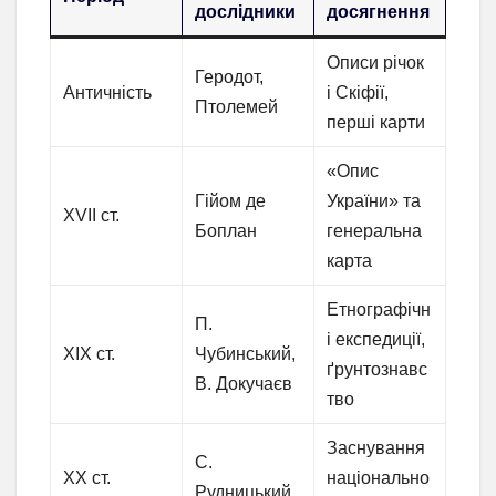
дослідники
досягнення
Описи річок
Геродот,
Античність
і Скіфії,
Птолемей
перші карти
«Опис
Гійом де
України» та
XVII ст.
Боплан
генеральна
карта
Етнографічн
П.
і експедиції,
XIX ст.
Чубинський,
ґрунтознавс
В. Докучаєв
тво
Заснування
С.
XX ст.
національно
Рудницький