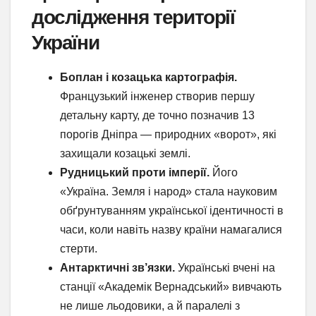
дослідження території
України
Боплан і козацька картографія.
Французький інженер створив першу
детальну карту, де точно позначив 13
порогів Дніпра — природних «ворот», які
захищали козацькі землі.
Рудницький проти імперії.
Його
«Україна. Земля і народ» стала науковим
обґрунтуванням української ідентичності в
часи, коли навіть назву країни намагалися
стерти.
Антарктичні зв’язки.
Українські вчені на
станції «Академік Вернадський» вивчають
не лише льодовики, а й паралелі з