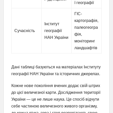
ї географії
ГІС-
картографія,
Інститут
палеогеогра
Сучасність
географії
фія,
НАН України
моніторинг
ландшафтів
Дані таблиці базуються на матеріалах Інституту
географії НАН України та історичних джерелах.
Кожне нове покоління вчених додає свій штрих
до цієї величезної карти. Дослідження території
України — це не лише наука. Це спосіб відчути
себе частиною величезного живого організму,
де кожна річка, гора і степ розповідають свою