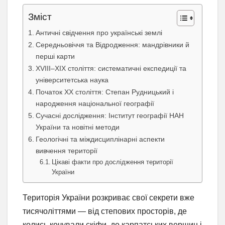
Зміст
Античні свідчення про українські землі
Середньовіччя та Відродження: мандрівники й
перші карти
XVIII–XIX століття: систематичні експедиції та
університетська наука
Початок XX століття: Степан Рудницький і
народження національної географії
Сучасні дослідження: Інститут географії НАН
України та новітні методи
Геологічні та міждисциплінарні аспекти
вивчення території
Цікаві факти про дослідження території
України
Територія України розкриває свої секрети вже
тисячоліттями — від степових просторів, де
колись кочували скіфи, до карпатських вершин і