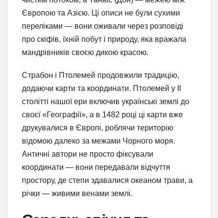
Європою та Азією. Ці описи не були сухими
переліками — вони оживали через розповіді
про скіфів, їхній побут і природу, яка вражала
мандрівників своєю дикою красою.
Страбон і Птолемей продовжили традицію,
додаючи карти та координати. Птолемей у II
столітті нашої ери включив українські землі до
своєї «Географії», а в 1482 році ці карти вже
друкувалися в Європі, роблячи територію
відомою далеко за межами Чорного моря.
Античні автори не просто фіксували
координати — вони передавали відчуття
простору, де степи здавалися океаном трави, а
річки — живими венами землі.