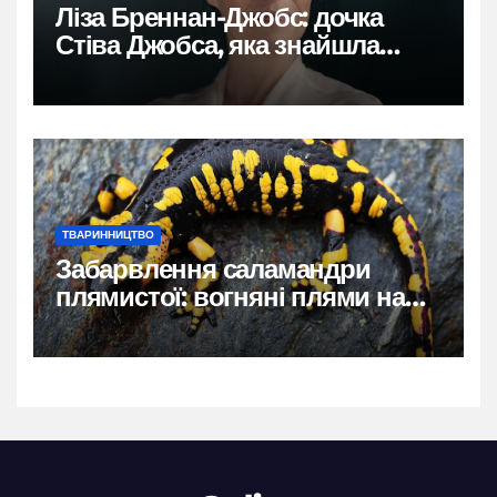
Ліза Бреннан-Джобс: дочка
Стіва Джобса, яка знайшла
власний голос
ТВАРИННИЦТВО
Забарвлення саламандри
плямистої: вогняні плями на
чорному тлі