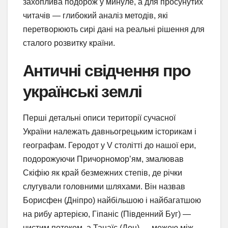
захоплива подорож у минуле, а для просунутих
читачів — глибокий аналіз методів, які
перетворюють сирі дані на реальні рішення для
сталого розвитку країни.
Античні свідчення про
українські землі
Перші детальні описи території сучасної
України належать давньогрецьким історикам і
географам. Геродот у V столітті до нашої ери,
подорожуючи Причорномор’ям, змалював
Скіфію як край безмежних степів, де річки
слугували головними шляхами. Він назвав
Борисфен (Дніпро) найбільшою і найбагатшою
на рибу артерією, Гіпаніс (Південний Буг) —
чистим потоком, а Танаїс (Дон) — межею між