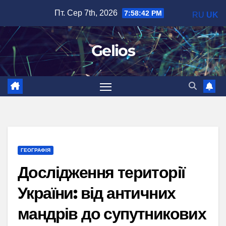
Перейти
Пт. Сер 7th, 2026
7:58:43 PM
RU
UK
до
вмісту
Gelios
ГЕОГРАФІЯ
Дослідження території
України: від античних
мандрів до супутникових