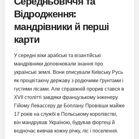
Середньовіччя та
Відродження:
мандрівники й перші
карти
У середні віки арабські та візантійські
мандрівники доповнювали знання про
українські землі. Вони описували Київську Русь
як процвітаючу державу з родючими ґрунтами і
густими лісами. Але справжній прорив стався в
XVII столітті завдяки французькому інженеру
Гійому Левассеру де Боплану. Провівши майже
17 років на службі в Польському королівстві,
він мандрував Україною, будував фортеці й
водночас вивчав кожну річку, ліс і поселення.