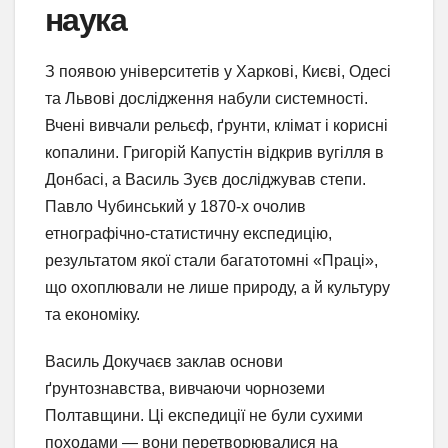
наука
З появою університетів у Харкові, Києві, Одесі
та Львові дослідження набули системності.
Вчені вивчали рельєф, ґрунти, клімат і корисні
копалини. Григорій Капустін відкрив вугілля в
Донбасі, а Василь Зуєв досліджував степи.
Павло Чубинський у 1870-х очолив
етнографічно-статистичну експедицію,
результатом якої стали багатотомні «Праці»,
що охоплювали не лише природу, а й культуру
та економіку.
Василь Докучаєв заклав основи
ґрунтознавства, вивчаючи чорноземи
Полтавщини. Ці експедиції не були сухими
походами — вони перетворювалися на