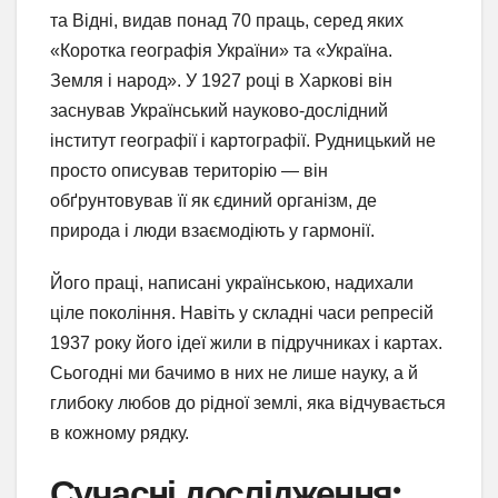
та Відні, видав понад 70 праць, серед яких
«Коротка географія України» та «Україна.
Земля і народ». У 1927 році в Харкові він
заснував Український науково-дослідний
інститут географії і картографії. Рудницький не
просто описував територію — він
обґрунтовував її як єдиний організм, де
природа і люди взаємодіють у гармонії.
Його праці, написані українською, надихали
ціле покоління. Навіть у складні часи репресій
1937 року його ідеї жили в підручниках і картах.
Сьогодні ми бачимо в них не лише науку, а й
глибоку любов до рідної землі, яка відчувається
в кожному рядку.
Сучасні дослідження: