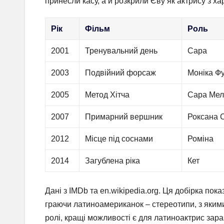
принесли касу, а й розкрили Єву як актрису з ха
Рік
Фільм
Роль
2001
Тренувальний день
Сара
2003
Подвійний форсаж
Моніка Ф
2005
Метод Хітча
Сара Мел
2007
Примарний вершник
Роксана 
2012
Місце під соснами
Роміна
2014
Загублена ріка
Кет
Дані з IMDb та en.wikipedia.org. Ця добірка пок
граючи латиноамериканок – стереотипи, з якими
ролі, кращі можливості є для латиноактрис зараз