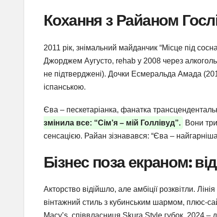
Кохання з Райаном Гослі
2011 рік, знімальний майданчик “Місце під сос
Джорджем Аугусто, rehab у 2008 через алкоголь
не підтверджені). Дочки Есмеральда Амада (2014
іспанською.
Єва – пескетаріанка, фанатка трансцендентальн
змінила все: “Сім’я – мій Голлівуд”.
Вони три
сенсацією. Райан зізнавався: “Єва – найгарніша 
Бізнес поза екраном: від
Акторство відійшло, але амбіції розквітли. Лін
вінтажний стиль з кубинським шармом, плюс-сай
Macy’s, співвласниця Skura Style губок. 2024 – 