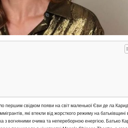
ло першим свідком появи на світ маленької Єви де ла Кари
іммігрантів, які втекли від жорсткого режиму на батьківщині 
нка з вогняними очима та непереборною енергією. Батько Ка