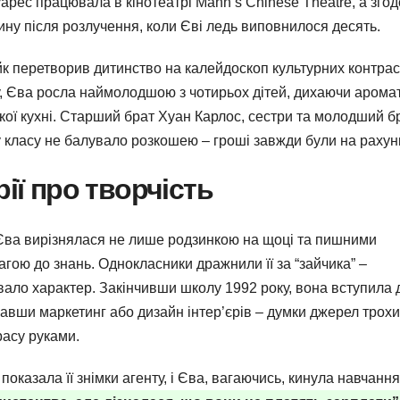
рес працювала в кінотеатрі Mann’s Chinese Theatre, а згод
дину після розлучення, коли Єві ледь виповнилося десять.
к перетворив дитинство на калейдоскоп культурних контрас
су, Єва росла наймолодшою з чотирьох дітей, дихаючи арома
ької кухні. Старший брат Хуан Карлос, сестри та молодший б
у класу не балувало розкошею – гроші завжди були на рахунк
ії про творчість
 Єва вирізнялася не лише родзинкою на щоці та пишними
 жагою до знань. Однокласники дражнили її за “зайчика” –
вало характер. Закінчивши школу 1992 року, вона вступила 
равши маркетинг або дизайн інтер’єрів – думки джерел трохи
расу руками.
оказала її знімки агенту, і Єва, вагаючись, кинула навчанн