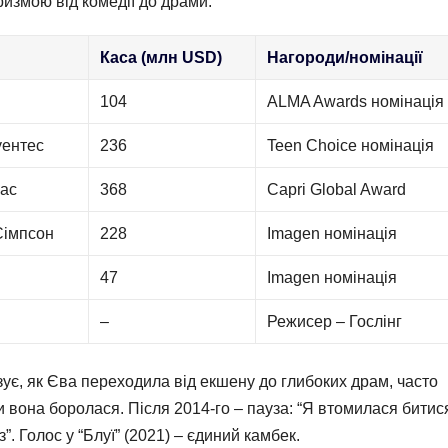
ризмою від комедії до драми.
Каса (млн USD)
Нагороди/номінації
104
ALMA Awards номінація
уентес
236
Teen Choice номінація
ас
368
Capri Global Award
Сімпсон
228
Imagen номінація
47
Imagen номінація
–
Режисер – Гослінг
азує, як Єва переходила від екшену до глибоких драм, часто
 вона боролася. Після 2014-го – пауза: “Я втомилася битис
”. Голос у “Блуї” (2021) – єдиний камбек.