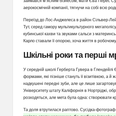
займався м’ясним бізнесом, мати Єва Перес Суа
аерокосмічній компанії, тягнучи на собі всю ро
Переїзд до Лос-Анджелеса в район Сільвер-Лей
Тут, серед гамору мультикультурного мегаполі
кубинської кахви та звуками сальси з материнс
Карло ставали її опорою, хоча життя в робочом
Шкільні роки та перші мр
У середній школі Герберта Гувера в Глендейлі
формами, які пізніше стануть її візитівкою, а й
надкушені передні зуби, але це лише загартову
Університету штату Каліфорнія в Нортріджі, об
розходяться, але мета була одна: створювати к
Та доля втрутилася раптово. Сусідка-фотограф п