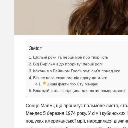
Зміст
Шкільні роки та перші мрії про творчість
Від B-фільмів до прориву: перші ролі
Кохання з Райаном Гослінгом: сім’я понад усе
Бізнес поза екраном: від одягу до книги
Цікаві факти про Єву Мендес
Благодійність і спадщина для латиноамериканок
Сонце Маямі, що пронизує пальмове листя, ста
Мендес 5 березня 1974 року. У сім’ї кубинських 
пошуках американської мрії, народилася дівчи