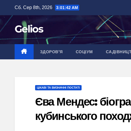
Перейти
Сб. Сер 8th, 2026
3:01:43 AM
до
вмісту
Gelios
ЗДОРОВ’Я
СОЦІУМ
САДІВНИЦ
ЦІКАВІ ТА ВИЗНАЧНІ ПОСТАТІ
Єва Мендес: біогра
кубинського похо