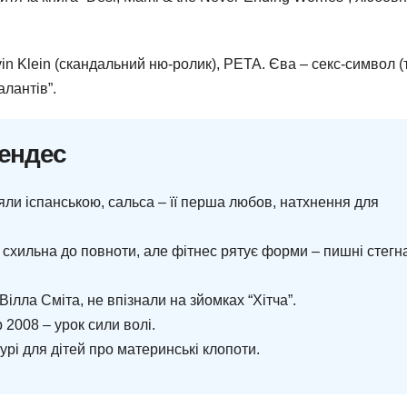
vin Klein (скандальний ню-ролик), PETA. Єва – секс-символ (
лантів”.
Мендес
и іспанською, сальса – її перша любов, натхнення для
 схильна до повноти, але фітнес рятує форми – пишні стегн
Вілла Сміта, не впізнали на зйомках “Хітча”.
2008 – урок сили волі.
урі для дітей про материнські клопоти.