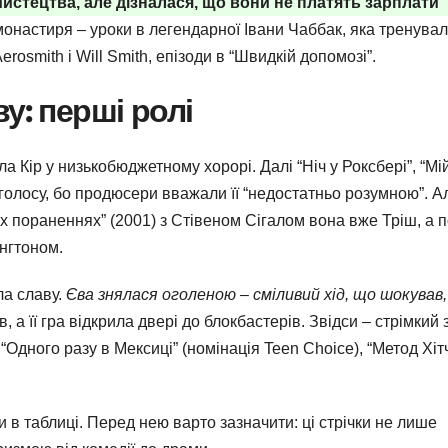
истецтва, але дізналася, що вони не платять зарплати”,
онастиря – уроки в легендарної Івани Чаббак, яка тренува
erosmith і Will Smith, епізоди в “Швидкій допомозі”.
у: перші ролі
ала Кір у низькобюджетному хорорі. Далі “Ніч у Роксбері”, “Мі
 голосу, бо продюсери вважали її “недостатньо розумною”. А
х пораненнях” (2001) з Стівеном Сігалом вона вже Тріш, а п
нгтоном.
ла славу.
Єва знялася оголеною – сміливий хід, що шокував,
 а її гра відкрила двері до блокбастерів. Звідси – стрімкий 
Одного разу в Мексиці” (номінація Teen Choice), “Метод Хітч
 в таблиці. Перед нею варто зазначити: ці стрічки не лише