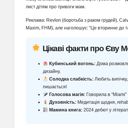
лист дітям про тривоги мам.
Реклама: Revlon (боротьба з раком грудей), Cal
Maxim, FHM), але наголошує: “Це вторинне до та
Цікаві факти про Єву 
Кубинський вогонь:
Дома розмовлял
дизайну.
Солодка слабкість:
Любить випічку,
пишається!
Голосова магія:
Говорила в “Miami” 
Духовність:
Медитація щодня, rehab 
Мамина книга:
2024 дебют у літерат