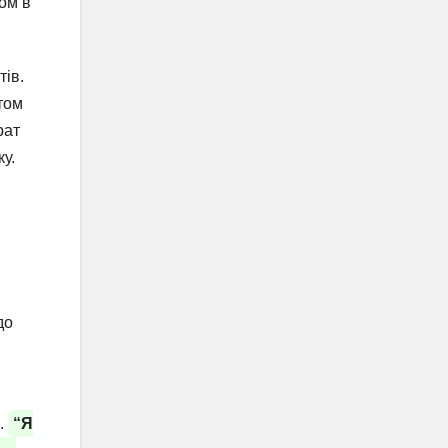
ом в
тів.
том
рат
у.
до
я.
“Я