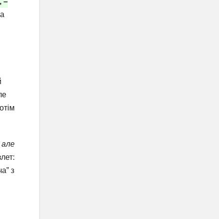
 –
ла
й
ле
отім
 але
злет:
а” з