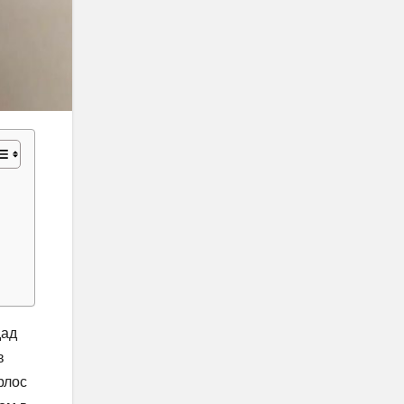
дад
в
рлос