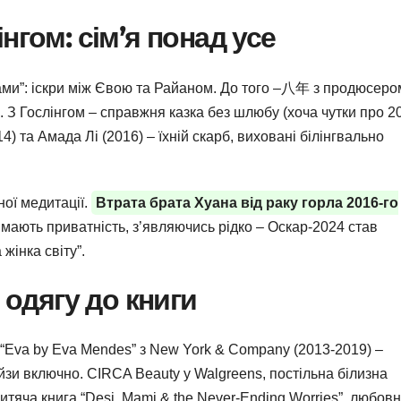
нгом: сім’я понад усе
нами”: іскри між Євою та Райаном. До того –八年 з продюсеро
. З Гослінгом – справжня казка без шлюбу (хоча чутки про 2
) та Амада Лі (2016) – їхній скарб, виховані білінгвально
ої медитації.
Втрата брата Хуана від раку горла 2016-го
мають приватність, з’являючись рідко – Оскар-2024 став
жінка світу”.
 одягу до книги
ія “Eva by Eva Mendes” з New York & Company (2013-2019) –
зи включно. CIRCA Beauty у Walgreens, постільна білизна
дитяча книга “Desi, Mami & the Never-Ending Worries”, любов