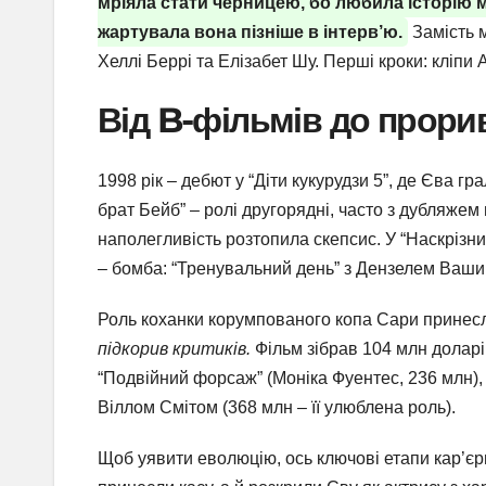
мріяла стати черницею, бо любила історію м
жартувала вона пізніше в інтерв’ю.
Замість м
Хеллі Беррі та Елізабет Шу. Перші кроки: кліпи A
Від B-фільмів до прорив
1998 рік – дебют у “Діти кукурудзи 5”, де Єва гр
брат Бейб” – ролі другорядні, часто з дубляжем
наполегливість розтопила скепсис. У “Наскрізни
– бомба: “Тренувальний день” з Дензелем Ваши
Роль коханки корумпованого копа Сари принес
підкорив критиків.
Фільм зібрав 104 млн доларів,
“Подвійний форсаж” (Моніка Фуентес, 236 млн), “
Віллом Смітом (368 млн – її улюблена роль).
Щоб уявити еволюцію, ось ключові етапи кар’єри