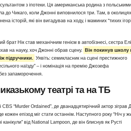
ультантом з іпотеки. Ця американська родина з польськими
ла до Чикаго, коли Джонні виповнилося три. Там, в околицях
на історій, які він вигадував на ходу, і маминих “тихих ігор
ий брат Нік став механічним генієм в автобізнесі, сестра Ел
ихав на науку, хоч Джонні обрав сцену.
Він покинув школу 
іж підручники.
Уявіть: семикласник на сцені престижного
сільного наїзду” – і номінація на премію Джозефа
без запаморочення.
иказькому театрі та на ТБ
і CBS “Murder Ordained”, де дванадцятирічний актор зіграв 
де кожен епізод міг стати останнім. Наступного року “Ніч у жи
 канікули” від National Lampoon, де він блиснув як Русті