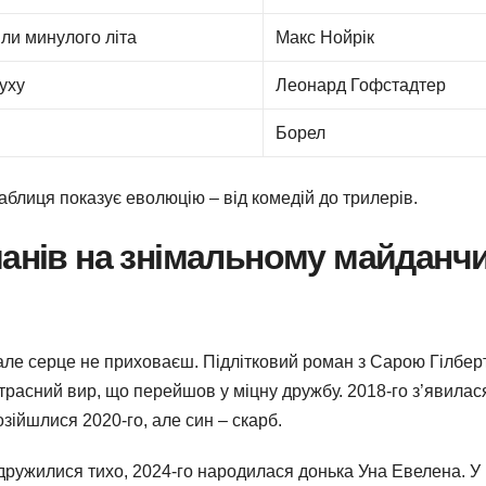
ли минулого літа
Макс Нойрік
уху
Леонард Гофстадтер
Борел
таблиця показує еволюцію – від комедій до трилерів.
манів на знімальному майданч
але серце не приховаєш. Підлітковий роман з Сарою Гілбер
страсний вир, що перейшов у міцну дружбу. 2018-го з’явилас
зійшлися 2020-го, але син – скарб.
дружилися тихо, 2024-го народилася донька Уна Евелена. У