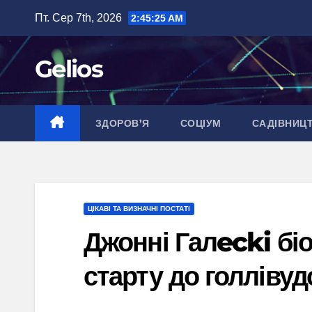
Перейти
Пт. Сер 7th, 2026
2:45:26 AM
до
вмісту
Gelios
ЗДОРОВ’Я
СОЦІУМ
САДІВНИЦ
ЦІКАВІ ТА ВИЗНАЧНІ ПОСТАТІ
Джонні Галecki біо
старту до голлівуд