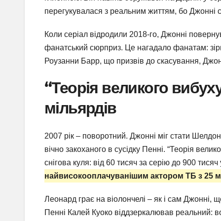
перегукувалася з реальним життям, бо Джонні с
Коли серіал відродили 2018-го, Джонні поверну
фанатський сюрприз. Це нагадало фанатам: зірк
Роузанни Барр, що призвів до скасування, Джо
“Теорія великого вибух
мільярдів
2007 рік – поворотний. Джонні міг стати Шелдо
вічно закоханого в сусідку Пенні. “Теорія велик
снігова куля: від 60 тисяч за серію до 900 тися
найвисокооплачуванішим актором ТБ з 25 мі
Леонард грає на віолончелі – як і сам Джонні, 
Пенні Калей Куоко віддзеркалював реальний: в