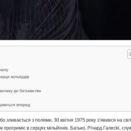
ріалу
серця мільярдів
анчику до батьківства
дивиться вперед
бо зливається з полями, 30 квітня 1975 року з’явився на сві
м прогриміє в серцях мільйонів. Батько, Річард Галecki, слу