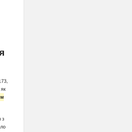
я
173,
 як
им
 з
сло