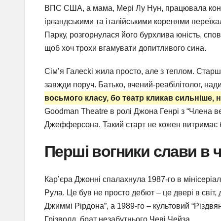
ВПС США, а мама, Мері Лу Нун, працювала конс
ірландськими та італійськими коренями переїха
Парку, розгорнулася його бурхлива юність, сповне
щоб хоч трохи вгамувати допитливого сина.
Сім’я Галecki жила просто, але з теплом. Старш
завжди поруч. Батько, вчений-реабілітолог, над
восьмого класу, бо театр кликав сильніше, н
Goodman Theatre в ролі Джона Генрі з “Члена ве
Джефферсона. Такий старт не кожен витримає 
Перші вогники слави в ч
Кар’єра Джонні спалахнула 1987-го в мінісеріал
Рула. Це був не просто дебют – це двері в світ, 
Джиммі Рірдона”, а 1989-го – культовий “Різдвяні
Грізволд, брат незабутнього Чеві Чейза.