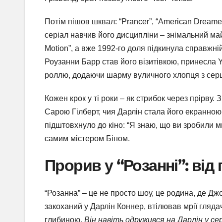
Потім пішов шквал: “Prancer”, “American Dreame
серіал навчив його дисципліни – знімальний май
Motion”, а вже 1992-го доля підкинула справжній
Роузанни Барр став його візитівкою, принесла Yo
роллю, додаючи шарму вуличного хлопця з сер
Кожен крок у ті роки – як стрибок через прірву. 
Сарою Гілберт, чия Дарлін стала його екранною
підштовхнуло до кіно: “Я знаю, що ви зробили ми
самим містером Біном.
Прорив у “Розанні”: від 
“Розанна” – це не просто шоу, це родина, де Джон
закоханий у Дарлін Коннер, втілював мрії гляда
глибиною.
Він навіть одружився на Дарлін у се