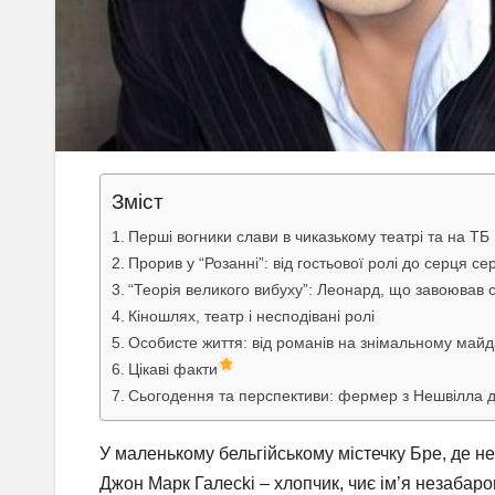
Зміст
Перші вогники слави в чиказькому театрі та на ТБ
Прорив у “Розанні”: від гостьової ролі до серця се
“Теорія великого вибуху”: Леонард, що завоював 
Кіношлях, театр і несподівані ролі
Особисте життя: від романів на знімальному майд
Цікаві факти
Сьогодення та перспективи: фермер з Нешвілла 
У маленькому бельгійському містечку Бре, де не
Джон Марк Галecki – хлопчик, чиє ім’я незабаро