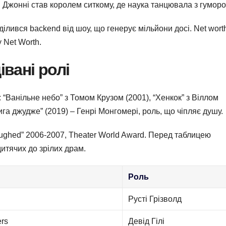
. Джонні став королем ситкому, де наука танцювала з гуморо
ілився backend від шоу, що генерує мільйони досі. Net wort
 Net Worth.
івані ролі
 “Ванільне небо” з Томом Крузом (2001), “Хенкок” з Віллом
Книга джудже” (2019) – Генрі Монгомері, роль, що чіпляє душу.
aughed” 2006-2007, Theater World Award. Перед таблицею
дитячих до зрілих драм.
Роль
Русті Грізволд
ers
Девід Гілі