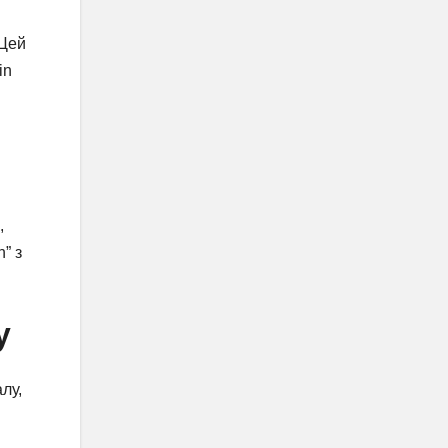
 Цей
in
,
” з
у
лу,