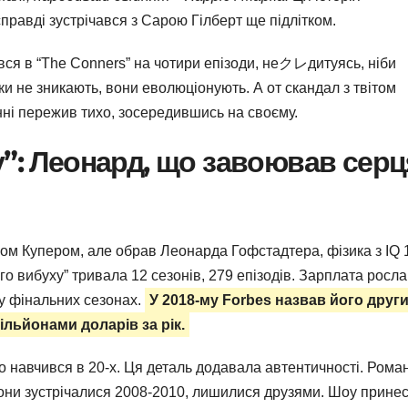
правді зустрічався з Сарою Гілберт ще підлітком.
вся в “The Conners” на чотири епізоди, неクレдитуясь, ніби
и не зникають, вони еволюціонують. А от скандал з твітом
нні пережив тихо, зосередившись на своєму.
у”: Леонард, що завоював серц
ном Купером, але обрав Леонарда Гофстадтера, фізика з IQ 
ого вибуху” тривала 12 сезонів, 279 епізодів. Зарплата росла
ч у фінальних сезонах.
У 2018-му Forbes назвав його друг
льйонами доларів за рік.
що навчився в 20-х. Ця деталь додавала автентичності. Роман
они зустрічалися 2008-2010, лишилися друзями. Шоу прине