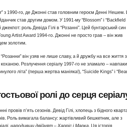
r” з 1990-го, де Джонні став головним героєм Денні Нешем.
данчик став другим домом. У 1991-му “Blossom” і “Backfield 
 джекпот: роль Девіда Гілі в “Розанні”. Цей бунтарський син
ung Artist Award 1994-го. Джонні не просто грав – він жив
цем золотим.
З “Розанни” він узяв не лише славу, а й дружбу на все життя з
 коханою. Розлучення серіалу 1997-го не зламало – навпаки
нулого літа” (перша жертва маніяка!), “Suicide Kings” і “Bean
гостьової ролі до серця серіал
ні провів п’ять сезонів. Девід Гілі, хлопець з бідного кварта
чів. Роль вимагала балансу: жартівливий бешкетник, але з
ріалі, народивши двійнят – Харріс і Марка.
Ця історія