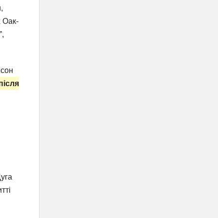
,
 Оак-
”,
ісон
після
Дуга
тті