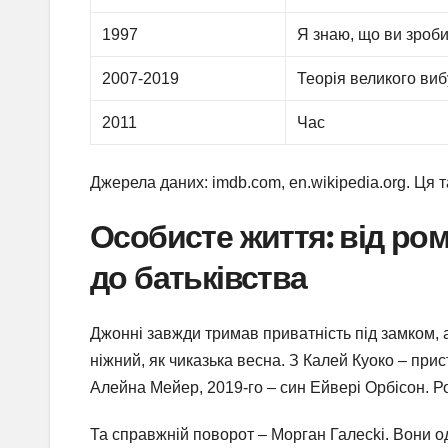
1997
Я знаю, що ви зроби
2007-2019
Теорія великого виб
2011
Час
Джерела даних: imdb.com, en.wikipedia.org. Ця 
Особисте життя: від ро
до батьківства
Джонні завжди тримав приватність під замком, 
ніжний, як чиказька весна. З Калей Куоко – при
Алейна Мейер, 2019-го – син Ейвері Орбісон. Ро
Та справжній поворот – Морган Галecki. Вони о