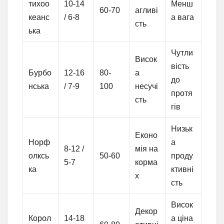
тихоо
10-14
Менш
60-70
агливі
кеанс
/ 6-8
а вага
сть
ька
Чутли
Висок
вість
Бурбо
12-16
80-
а
до
нська
/ 7-9
100
несучі
протя
сть
гів
Низьк
Еконо
Норф
а
8-12 /
мія на
олксь
50-60
проду
5-7
корма
ка
ктивні
х
сть
Висок
Декор
Корол
14-18
а ціна