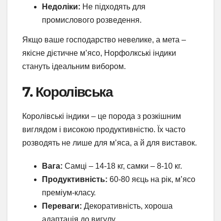
Недоліки:
Не підходять для
промислового розведення.
Якщо ваше господарство невелике, а мета –
якісне дієтичне м’ясо, Норфолкські індики
стануть ідеальним вибором.
7. Королівська
Королівські індики – це порода з розкішним
виглядом і високою продуктивністю. Їх часто
розводять не лише для м’яса, а й для виставок.
Вага:
Самці – 14-18 кг, самки – 8-10 кг.
Продуктивність:
60-80 яєць на рік, м’ясо
преміум-класу.
Переваги:
Декоративність, хороша
адаптація до вигулу.