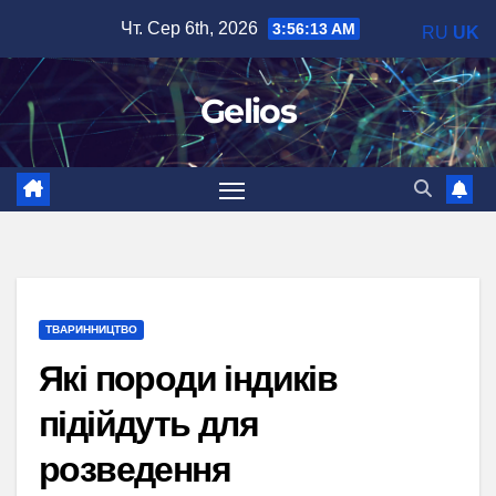
Перейти
Чт. Сер 6th, 2026
3:56:14 AM
RU
UK
до
вмісту
Gelios
ТВАРИННИЦТВО
Які породи індиків
підійдуть для
розведення