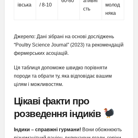
60-80
ативні
івська
/ 8-10
молод
сть
няка
Джерело: Дані зібрані на основі досліджень
“Poultry Science Journal” (2023) та рекомендацій
фермерських асоціацій.
Ця таблиця допоможе швидко порівняти
породи та обрати ту, яка відповідає вашим
цілям і можливостям.
Цікаві факти про
розведення індиків
Індики – справжні гурмани!
Вони обожнюють
різноманітний раціон, включаючи ягоди, горіхи