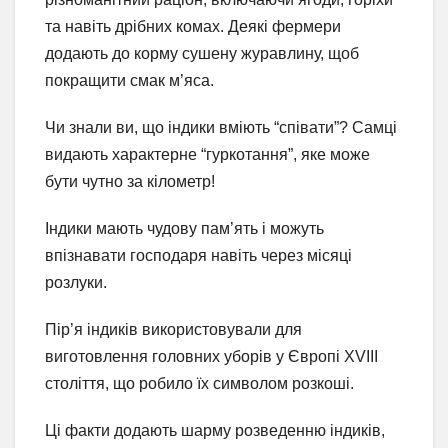
та навіть дрібних комах. Деякі фермери
додають до корму сушену журавлину, щоб
покращити смак м’яса.
Чи знали ви, що індики вміють “співати”? Самці
видають характерне “гуркотання”, яке може
бути чутно за кілометр!
Індики мають чудову пам’ять і можуть
впізнавати господаря навіть через місяці
розлуки.
Пір’я індиків використовували для
виготовлення головних уборів у Європі XVIII
століття, що робило їх символом розкоші.
Ці факти додають шарму розведенню індиків,