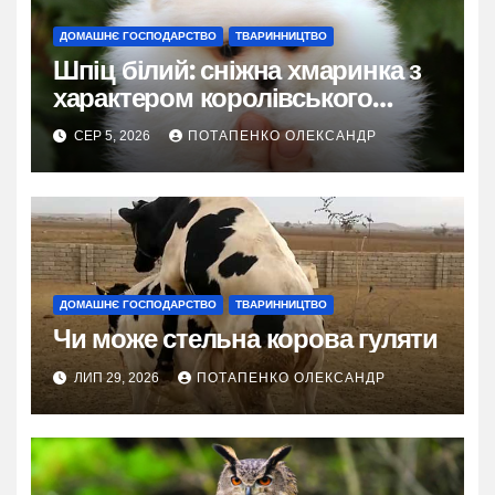
ДОМАШНЄ ГОСПОДАРСТВО
ТВАРИННИЦТВО
Шпіц білий: сніжна хмаринка з
характером королівського
фаворита
СЕР 5, 2026
ПОТАПЕНКО ОЛЕКСАНДР
ДОМАШНЄ ГОСПОДАРСТВО
ТВАРИННИЦТВО
Чи може стельна корова гуляти
ЛИП 29, 2026
ПОТАПЕНКО ОЛЕКСАНДР