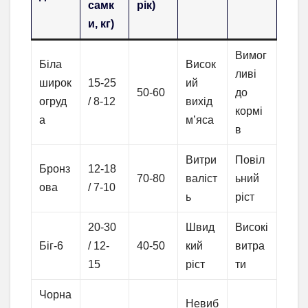
самк
рік)
и, кг)
Вимог
Біла
Висок
ливі
широк
15-25
ий
50-60
до
огруд
/ 8-12
вихід
кормі
а
м’яса
в
Витри
Повіл
Бронз
12-18
70-80
валіст
ьний
ова
/ 7-10
ь
ріст
20-30
Швид
Високі
Біг-6
/ 12-
40-50
кий
витра
15
ріст
ти
Чорна
Невиб