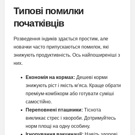
Типові помилки
початківців
Розведення індиків здається простим, але
новачки часто припускаються помилок, які
знижують продуктивність. Ось найпоширеніші з
них.
Економія на кормах:
Дешеві корми
знижують ріст і якість м’яса. Краще обрати
преміум-комбікорм або готувати суміші
самостійно.
Переповнені пташники:
Тіснота
викликає стрес і хвороби. Дотримуйтесь
норм площі на одну особину.
Ігнорування вакцинації:
Навіть здорові