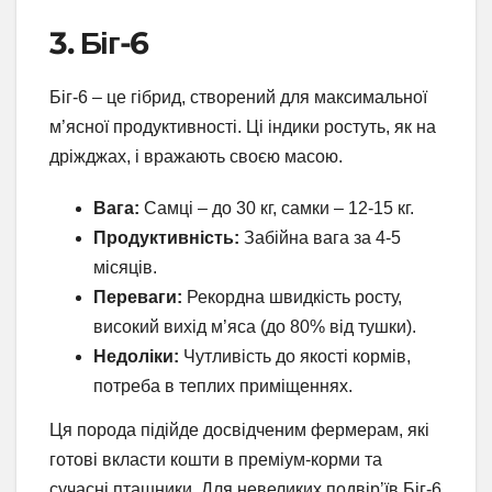
3. Біг-6
Біг-6 – це гібрид, створений для максимальної
м’ясної продуктивності. Ці індики ростуть, як на
дріжджах, і вражають своєю масою.
Вага:
Самці – до 30 кг, самки – 12-15 кг.
Продуктивність:
Забійна вага за 4-5
місяців.
Переваги:
Рекордна швидкість росту,
високий вихід м’яса (до 80% від тушки).
Недоліки:
Чутливість до якості кормів,
потреба в теплих приміщеннях.
Ця порода підійде досвідченим фермерам, які
готові вкласти кошти в преміум-корми та
сучасні пташники. Для невеликих подвір’їв Біг-6