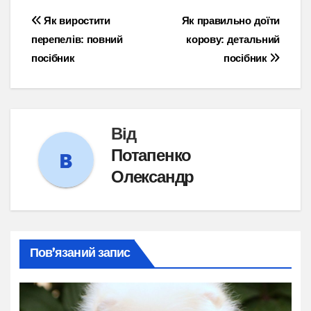
Навігація
Як виростити
Як правильно доїти
перепелів: повний
корову: детальний
записів
посібник
посібник
Від
Потапенко
Олександр
Пов’язаний запис