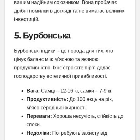
вашим надійним союзником. Вона пробачає
дрібні помилки в догляді та не вимагає великих
інвестицій.
5. Бурбонська
Бурбонські індики – це порода для тих, хто
цінує баланс між м’ясною та яєчною
продуктивністю. Їхнє строкате пір’я додає
господарству естетичної привабливості.
Вага:
Самці – 12-16 кг, самки – 7-9 кг.
Продуктивність:
До 100 яєць на рік,
м’ясо середньої жирності.
Переваги:
Хороша несучість, стійкість до
спеки.
Недоліки:
Потребують захисту від