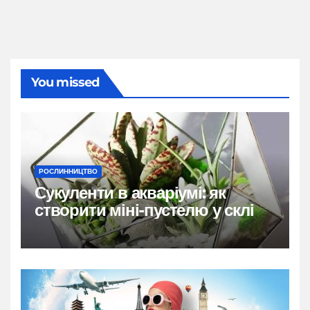
You missed
РОСЛИННИЦТВО
Сукуленти в акваріумі: як
створити міні-пустелю у склі