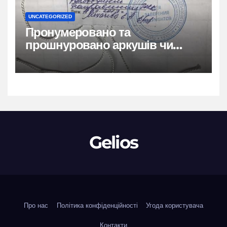
UNCATEGORIZED
Пронумеровано та
прошнуровано аркушів чи
сторінок: повний гайд
Gelios
Про нас
Політика конфіденційності
Угода користувача
Контакти