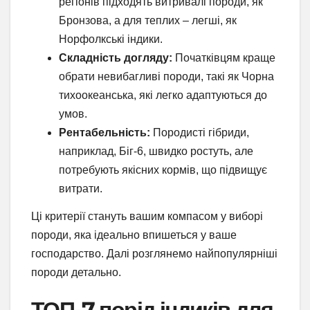
регіонів підходять витривалі породи, як
Бронзова, а для теплих – легші, як
Норфолкські індики.
Складність догляду:
Початківцям краще
обрати невибагливі породи, такі як Чорна
тихоокеанська, які легко адаптуються до
умов.
Рентабельність:
Породисті гібриди,
наприклад, Біг-6, швидко ростуть, але
потребують якісних кормів, що підвищує
витрати.
Ці критерії стануть вашим компасом у виборі
породи, яка ідеально впишеться у ваше
господарство. Далі розглянемо найпопулярніші
породи детально.
ТОП-7 порід індиків для