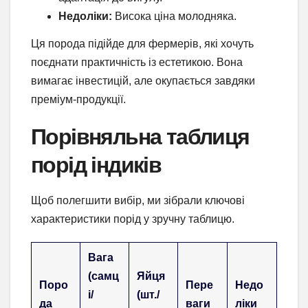
Недоліки:
Висока ціна молодняка.
Ця порода підійде для фермерів, які хочуть
поєднати практичність із естетикою. Вона
вимагає інвестицій, але окупається завдяки
преміум-продукції.
Порівняльна таблиця
порід індиків
Щоб полегшити вибір, ми зібрали ключові
характеристики порід у зручну таблицю.
Вага
(самц
Яйця
Поро
Пере
Недо
і/
(шт./
да
ваги
ліки