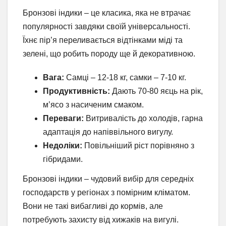
Бронзові індики – це класика, яка не втрачає
популярності завдяки своїй універсальності.
Їхнє пір’я переливається відтінками міді та
зелені, що робить породу ще й декоративною.
Вага:
Самці – 12-18 кг, самки – 7-10 кг.
Продуктивність:
Дають 70-80 яєць на рік,
м’ясо з насиченим смаком.
Переваги:
Витривалість до холодів, гарна
адаптація до напіввільного вигулу.
Недоліки:
Повільніший ріст порівняно з
гібридами.
Бронзові індики – чудовий вибір для середніх
господарств у регіонах з помірним кліматом.
Вони не такі вибагливі до кормів, але
потребують захисту від хижаків на вигулі.