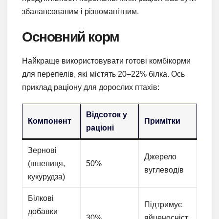
збалансованим і різноманітним.
Основний корм
Найкраще використовувати готові комбікорми
для перепелів, які містять 20–22% білка. Ось
приклад раціону для дорослих птахів:
Відсоток у
Компонент
Примітки
раціоні
Зернові
Джерело
(пшениця,
50%
вуглеводів
кукурудза)
Білкові
Підтримує
добавки
30%
яйценосніст