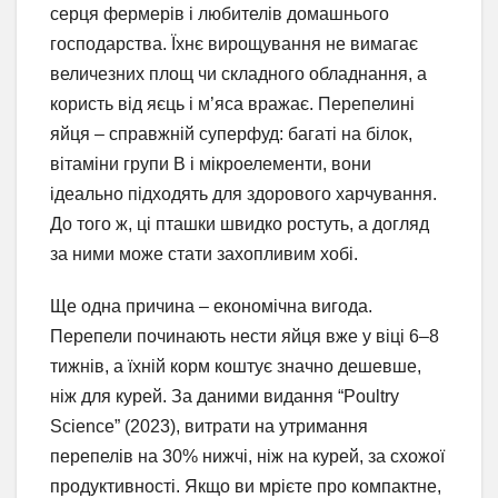
серця фермерів і любителів домашнього
господарства. Їхнє вирощування не вимагає
величезних площ чи складного обладнання, а
користь від яєць і м’яса вражає. Перепелині
яйця – справжній суперфуд: багаті на білок,
вітаміни групи B і мікроелементи, вони
ідеально підходять для здорового харчування.
До того ж, ці пташки швидко ростуть, а догляд
за ними може стати захопливим хобі.
Ще одна причина – економічна вигода.
Перепели починають нести яйця вже у віці 6–8
тижнів, а їхній корм коштує значно дешевше,
ніж для курей. За даними видання “Poultry
Science” (2023), витрати на утримання
перепелів на 30% нижчі, ніж на курей, за схожої
продуктивності. Якщо ви мрієте про компактне,