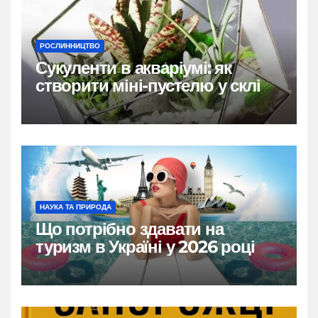
РОСЛИННИЦТВО
Сукуленти в акваріумі: як
створити міні-пустелю у склі
НАУКА ТА ПРИРОДА
Що потрібно здавати на
туризм в Україні у 2026 році