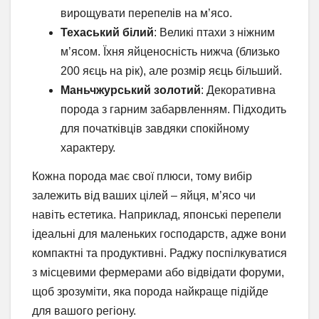
вирощувати перепелів на м’ясо.
Техаський білий
: Великі птахи з ніжним
м’ясом. Їхня яйценосність нижча (близько
200 яєць на рік), але розмір яєць більший.
Маньчжурський золотий
: Декоративна
порода з гарним забарвленням. Підходить
для початківців завдяки спокійному
характеру.
Кожна порода має свої плюси, тому вибір
залежить від ваших цілей – яйця, м’ясо чи
навіть естетика. Наприклад, японські перепели
ідеальні для маленьких господарств, адже вони
компактні та продуктивні. Раджу поспілкуватися
з місцевими фермерами або відвідати форуми,
щоб зрозуміти, яка порода найкраще підійде
для вашого регіону.