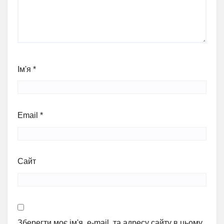
Ім'я
*
Email
*
Сайт
Зберегти моє ім'я, e-mail, та адресу сайту в цьому