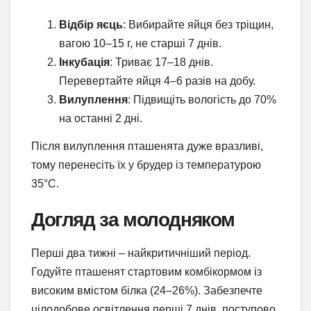
Відбір яєць
: Вибирайте яйця без тріщин,
вагою 10–15 г, не старші 7 днів.
Інкубація
: Триває 17–18 днів.
Перевертайте яйця 4–6 разів на добу.
Вилуплення
: Підвищіть вологість до 70%
на останні 2 дні.
Після вилуплення пташенята дуже вразливі,
тому перенесіть їх у брудер із температурою
35°C.
Догляд за молодняком
Перші два тижні – найкритичніший період.
Годуйте пташенят стартовим комбікормом із
високим вмістом білка (24–26%). Забезпечте
цілодобове освітлення перші 7 днів, поступово