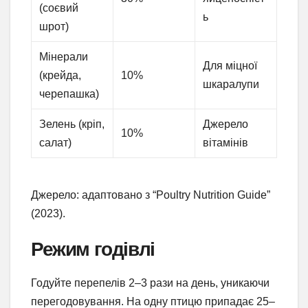
(соєвий
ь
шрот)
Мінерали
Для міцної
(крейда,
10%
шкаралупи
черепашка)
Зелень (кріп,
Джерело
10%
салат)
вітамінів
Джерело: адаптовано з “Poultry Nutrition Guide”
(2023).
Режим годівлі
Годуйте перепелів 2–3 рази на день, уникаючи
перегодовування. На одну птицю припадає 25–