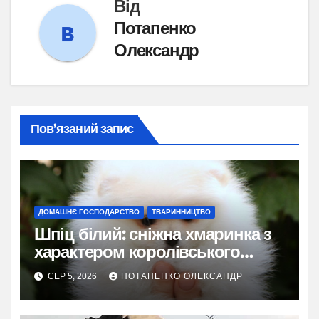
Від
Потапенко
Олександр
Пов’язаний запис
ДОМАШНЄ ГОСПОДАРСТВО
ТВАРИННИЦТВО
Шпіц білий: сніжна хмаринка з
характером королівського
фаворита
СЕР 5, 2026
ПОТАПЕНКО ОЛЕКСАНДР