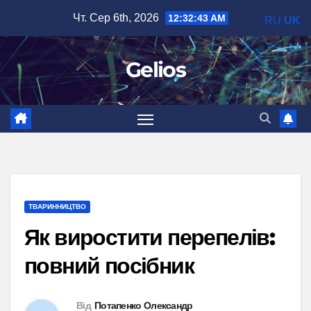
Перейти
Чт. Сер 6th, 2026
12:32:44 AM
RU
UK
до
вмісту
Gelios
ТВАРИННИЦТВО
Як виростити перепелів:
повний посібник
Від
Потапенко Олександр