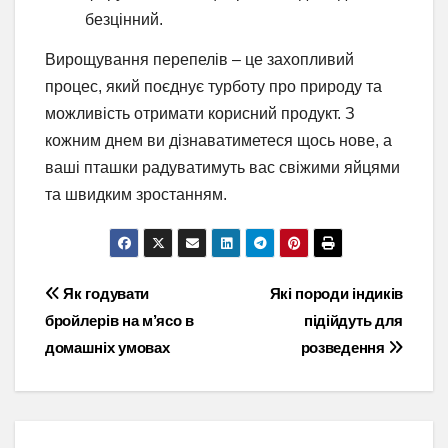
безцінний.
Вирощування перепелів – це захопливий
процес, який поєднує турботу про природу та
можливість отримати корисний продукт. З
кожним днем ви дізнаватиметеся щось нове, а
ваші пташки радуватимуть вас свіжими яйцями
та швидким зростанням.
Навігація
Як годувати
Які породи індиків
бройлерів на м’ясо в
підійдуть для
записів
домашніх умовах
розведення