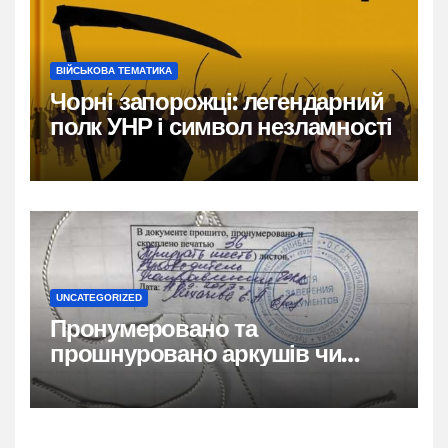
ВІЙСЬКОВА ТЕМАТИКА
Чорні запорожці: легендарний
полк УНР і символ незламності
UNCATEGORIZED
Пронумеровано та
прошнуровано аркушів чи
сторінок: повний гайд