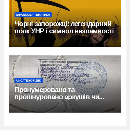
ВІЙСЬКОВА ТЕМАТИКА
Чорні запорожці: легендарний
полк УНР і символ незламності
UNCATEGORIZED
Пронумеровано та
прошнуровано аркушів чи
сторінок: повний гайд