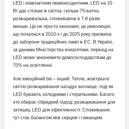
LED і компактним люмінесцентним. LED на 10
Вт дає стільки ж світла, скільки 75-ватна
розжарювальна, споживаючи в 7-8 разів
менше. Це не просто економія; це революція,
що почалася в 2010-х і до 2025 року призвела
до заборони традиційних ламп в ЄС. В Україні,
за даними Міністерства енергетики, перехід на
LED може зекономити домогосподарствам до
70% на освітленні.
Але емоційний бік – інший. Тепле, жовтувате
світло розжарювання нагадує вогнище, тоді як
LED бувають холодними і стерильними. Багато
хто обирає гібридний підхід: розжарювання для
затишку, LED для ефективності. Споживання
тут стає балансом між серцем і гаманцем.