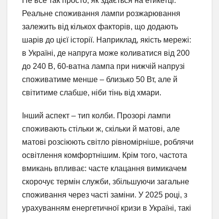
Не все так просто, як здається на етикетці.
Реальне споживання лампи розжарювання
залежить від кількох факторів, що додають
шарів до цієї історії. Наприклад, якість мережі:
в Україні, де напруга може коливатися від 200
до 240 В, 60-ватна лампа при нижчій напрузі
споживатиме менше – близько 50 Вт, але й
світитиме слабше, ніби тінь від хмари.
Інший аспект – тип колби. Прозорі лампи
споживають стільки ж, скільки й матові, але
матові розсіюють світло рівномірніше, роблячи
освітлення комфортнішим. Крім того, частота
вмикань впливає: часте клацання вимикачем
скорочує термін служби, збільшуючи загальне
споживання через часті заміни. У 2025 році, з
урахуванням енергетичної кризи в Україні, такі