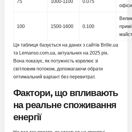
75
1000-1100
0.075
офіс
Велик
100
1500-1600
0.100
прим
майст
Ця таблиця базується на даних з сайтів Brille.ua
та Lemanso.com.ua, актуальних на 2025 рік.
Вона показує, як потужність корелює зі
світловим потоком, допомагаючи обрати
оптимальний варіант без перевитрат.
Фактори, що впливають
на реальне споживання
енергії