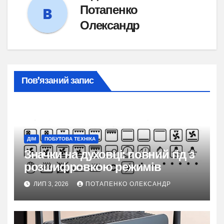
Потапенко
Олександр
Пов’язаний запис
ДІМ
ПОБУТОВА ТЕХНІКА
Значки на духовці: повний гід з
розшифровкою режимів
ЛИП 3, 2026
ПОТАПЕНКО ОЛЕКСАНДР