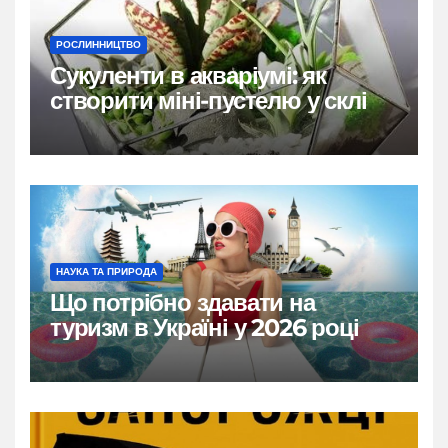
РОСЛИННИЦТВО
Сукуленти в акваріумі: як
створити міні-пустелю у склі
НАУКА ТА ПРИРОДА
Що потрібно здавати на
туризм в Україні у 2026 році