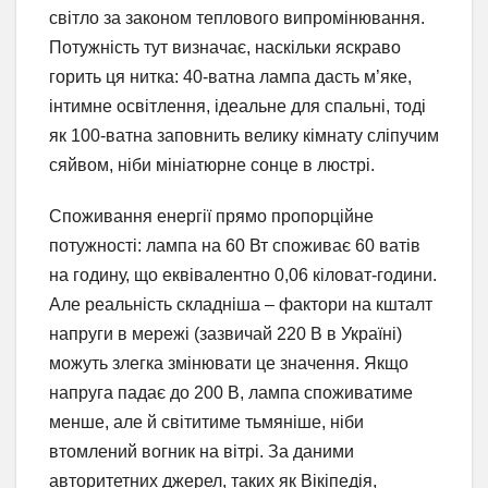
світло за законом теплового випромінювання.
Потужність тут визначає, наскільки яскраво
горить ця нитка: 40-ватна лампа дасть м’яке,
інтимне освітлення, ідеальне для спальні, тоді
як 100-ватна заповнить велику кімнату сліпучим
сяйвом, ніби мініатюрне сонце в люстрі.
Споживання енергії прямо пропорційне
потужності: лампа на 60 Вт споживає 60 ватів
на годину, що еквівалентно 0,06 кіловат-години.
Але реальність складніша – фактори на кшталт
напруги в мережі (зазвичай 220 В в Україні)
можуть злегка змінювати це значення. Якщо
напруга падає до 200 В, лампа споживатиме
менше, але й світитиме тьмяніше, ніби
втомлений вогник на вітрі. За даними
авторитетних джерел, таких як Вікіпедія,