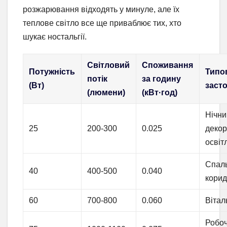
розжарювання відходять у минуле, але їх
теплове світло все ще приваблює тих, хто
шукає ностальгії.
Світловий
Споживання
Потужність
Типо
потік
за годину
(Вт)
заст
(люмени)
(кВт·год)
Нічни
25
200-300
0.025
деко
освіт
Спаль
40
400-500
0.040
кори
60
700-800
0.060
Віталь
Робоч