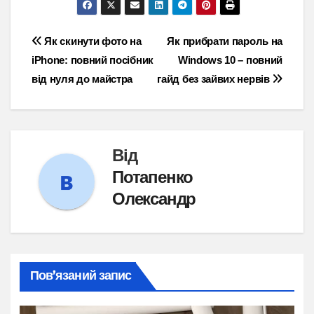
Навігація
Як скинути фото на
Як прибрати пароль на
iPhone: повний посібник
Windows 10 – повний
записів
від нуля до майстра
гайд без зайвих нервів
Від
Потапенко
Олександр
Пов’язаний запис