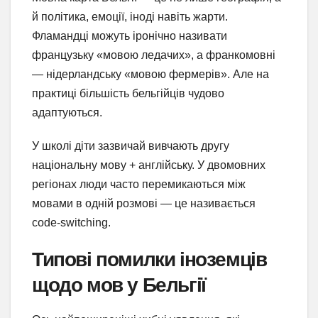
й політика, емоції, іноді навіть жарти.
Фламандці можуть іронічно називати
французьку «мовою ледачих», а франкомовні
— нідерландську «мовою фермерів». Але на
практиці більшість бельгійців чудово
адаптуються.
У школі діти зазвичай вивчають другу
національну мову + англійську. У двомовних
регіонах люди часто перемикаються між
мовами в одній розмові — це називається
code-switching.
Типові помилки іноземців
щодо мов у Бельгії