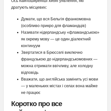
Ось найпоширеніші хибні уявлення, які
дратують місцевих:
Думати, що вся Бельгія франкомовна
(особливо прикро для фламандців)
Називати нідерландську «фламандською»
як окрему мову — це один діалектний
континуум
Звертатися в Брюсселі виключно
французькою до нідерландськомовних —
можна отримати ввічливу, але холодну
відповідь
Вважати, що англійська замінить усі мови
— у маленьких містах і селах вона майже
не працює
Коротко про все