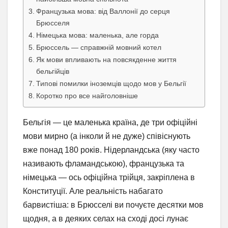
Французька мова: від Валлонії до серця
Брюсселя
Німецька мова: маленька, але горда
Брюссель — справжній мовний котел
Як мови впливають на повсякденне життя
бельгійців
Типові помилки іноземців щодо мов у Бельгії
Коротко про все найголовніше
Бельгія — це маленька країна, де три офіційні
мови мирно (а інколи й не дуже) співіснують
вже понад 180 років. Нідерландська (яку часто
називають фламандською), французька та
німецька — ось офіційна трійця, закріплена в
Конституції. Але реальність набагато
барвистіша: в Брюсселі ви почуєте десятки мов
щодня, а в деяких селах на сході досі лунає