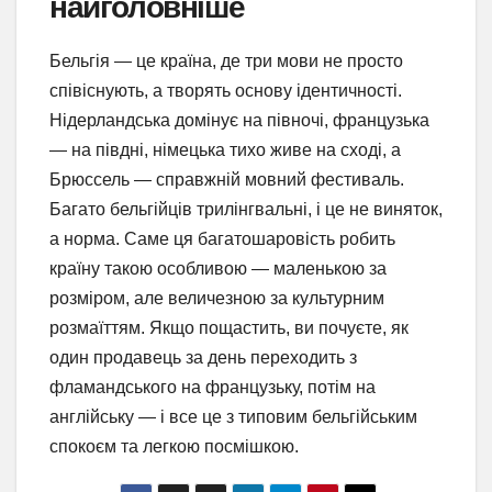
найголовніше
Бельгія — це країна, де три мови не просто
співіснують, а творять основу ідентичності.
Нідерландська домінує на півночі, французька
— на півдні, німецька тихо живе на сході, а
Брюссель — справжній мовний фестиваль.
Багато бельгійців трилінгвальні, і це не виняток,
а норма. Саме ця багатошаровість робить
країну такою особливою — маленькою за
розміром, але величезною за культурним
розмаїттям. Якщо пощастить, ви почуєте, як
один продавець за день переходить з
фламандського на французьку, потім на
англійську — і все це з типовим бельгійським
спокоєм та легкою посмішкою.