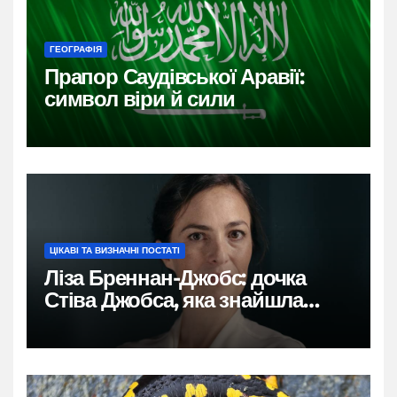
ГЕОГРАФІЯ
Прапор Саудівської Аравії:
символ віри й сили
ЦІКАВІ ТА ВИЗНАЧНІ ПОСТАТІ
Ліза Бреннан-Джобс: дочка
Стіва Джобса, яка знайшла
власний голос