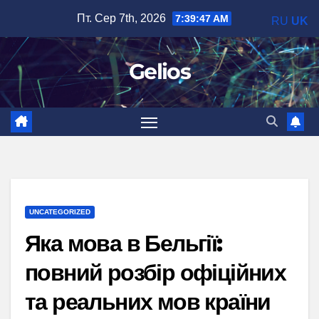
Перейти
Пт. Сер 7th, 2026
7:39:48 AM
RU
UK
до
вмісту
Gelios
UNCATEGORIZED
Яка мова в Бельгії:
повний розбір офіційних
та реальних мов країни