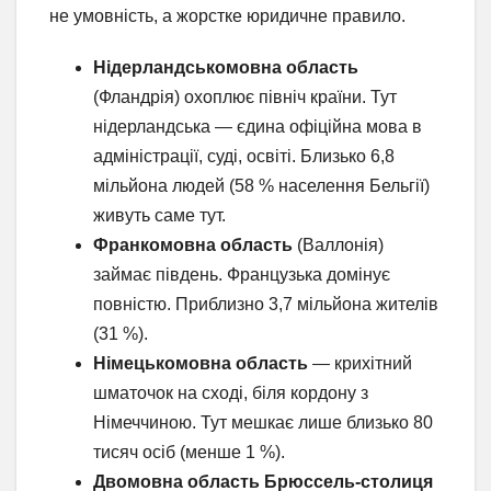
не умовність, а жорстке юридичне правило.
Нідерландськомовна область
(Фландрія) охоплює північ країни. Тут
нідерландська — єдина офіційна мова в
адміністрації, суді, освіті. Близько 6,8
мільйона людей (58 % населення Бельгії)
живуть саме тут.
Франкомовна область
(Валлонія)
займає південь. Французька домінує
повністю. Приблизно 3,7 мільйона жителів
(31 %).
Німецькомовна область
— крихітний
шматочок на сході, біля кордону з
Німеччиною. Тут мешкає лише близько 80
тисяч осіб (менше 1 %).
Двомовна область Брюссель-столиця