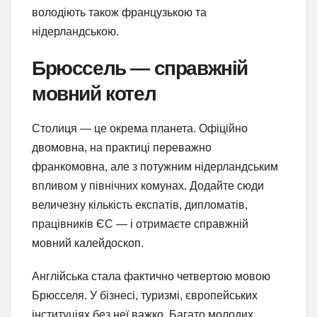
володіють також французькою та
нідерландською.
Брюссель — справжній
мовний котел
Столиця — це окрема планета. Офіційно
двомовна, на практиці переважно
франкомовна, але з потужним нідерландським
впливом у північних комунах. Додайте сюди
величезну кількість експатів, дипломатів,
працівників ЄС — і отримаєте справжній
мовний калейдоскоп.
Англійська стала фактично четвертою мовою
Брюсселя. У бізнесі, туризмі, європейських
інституціях без неї важко. Багато молодих