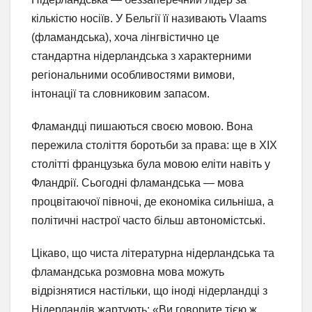
кількістю носіїв. У Бельгії її називають Vlaams
(фламандська), хоча лінгвістично це
стандартна нідерландська з характерними
регіональними особливостями вимови,
інтонації та словниковим запасом.
Фламандці пишаються своєю мовою. Вона
пережила століття боротьби за права: ще в XIX
столітті французька була мовою еліти навіть у
Фландрії. Сьогодні фламандська — мова
процвітаючої півночі, де економіка сильніша, а
політичні настрої часто більш автономістські.
Цікаво, що чиста літературна нідерландська та
фламандська розмовна мова можуть
відрізнятися настільки, що іноді нідерландці з
Нідерландів жартують: «Ви говорите тією ж