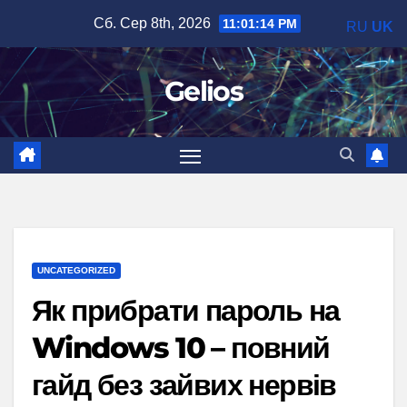
Перейти
Сб. Сер 8th, 2026
11:01:15 PM
RU
UK
до
вмісту
Gelios
UNCATEGORIZED
Як прибрати пароль на
Windows 10 – повний
гайд без зайвих нервів