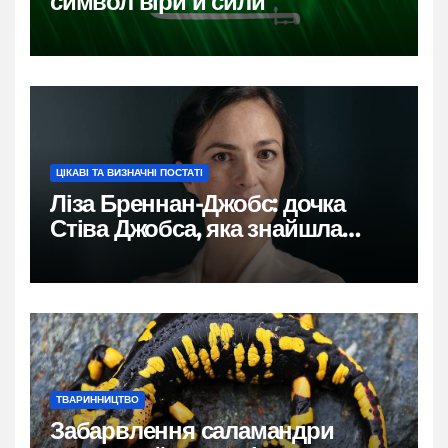
символ віри й сили
ЦІКАВІ ТА ВИЗНАЧНІ ПОСТАТІ
Ліза Бреннан-Джобс: дочка
Стіва Джобса, яка знайшла
власний голос
ТВАРИННИЦТВО
Забарвлення саламандри