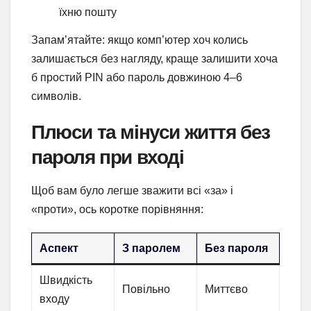
їхню пошту
Запам’ятайте: якщо комп’ютер хоч колись
залишається без нагляду, краще залишити хоча
б простий PIN або пароль довжиною 4–6
символів.
Плюси та мінуси життя без
пароля при вході
Щоб вам було легше зважити всі «за» і
«проти», ось коротке порівняння:
Аспект
З паролем
Без пароля
Швидкість
Повільно
Миттєво
входу