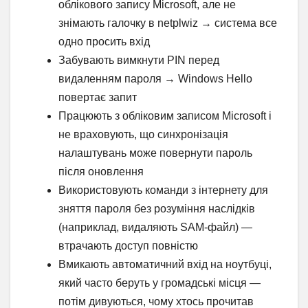
облікового запису Microsoft, але не
знімають галочку в netplwiz → система все
одно просить вхід
Забувають вимкнути PIN перед
видаленням пароля → Windows Hello
повертає запит
Працюють з обліковим записом Microsoft і
не враховують, що синхронізація
налаштувань може повернути пароль
після оновлення
Використовують команди з інтернету для
зняття пароля без розуміння наслідків
(наприклад, видаляють SAM-файл) —
втрачають доступ повністю
Вмикають автоматичний вхід на ноутбуці,
який часто беруть у громадські місця —
потім дивуються, чому хтось прочитав