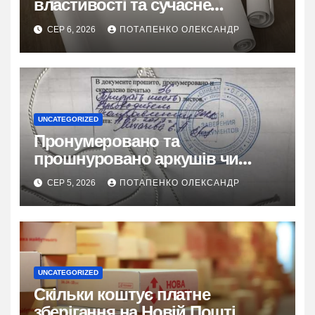
властивості та сучасне
застосування
СЕР 6, 2026
ПОТАПЕНКО ОЛЕКСАНДР
UNCATEGORIZED
Пронумеровано та
прошнуровано аркушів чи
сторінок: повний гайд
СЕР 5, 2026
ПОТАПЕНКО ОЛЕКСАНДР
UNCATEGORIZED
Скільки коштує платне
зберігання на Новій Пошті