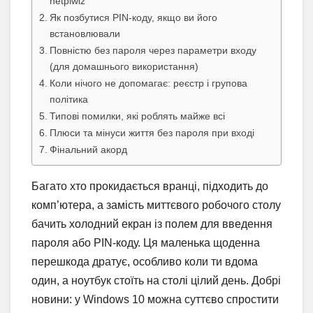
netplwiz
Як позбутися PIN-коду, якщо ви його
встановлювали
Повністю без пароля через параметри входу
(для домашнього використання)
Коли нічого не допомагає: реєстр і групова
політика
Типові помилки, які роблять майже всі
Плюси та мінуси життя без пароля при вході
Фінальний акорд
Багато хто прокидається вранці, підходить до
комп’ютера, а замість миттєвого робочого столу
бачить холодний екран із полем для введення
пароля або PIN-коду. Ця маленька щоденна
перешкода дратує, особливо коли ти вдома
один, а ноутбук стоїть на столі цілий день. Добрі
новини: у Windows 10 можна суттєво спростити