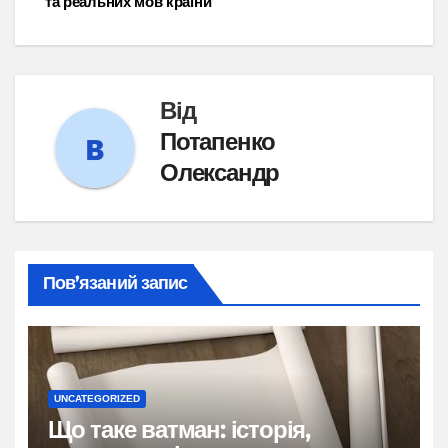
та реальних мов країни
Від
Потапенко
Олександр
Пов’язаний запис
UNCATEGORIZED
Що таке ватман: історія,