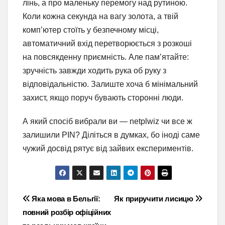
лінь, а про маленьку перемогу над рутиною.
Коли кожна секунда на вагу золота, а твій
комп’ютер стоїть у безпечному місці,
автоматичний вхід перетворюється з розкоші
на повсякденну приємність. Але пам’ятайте:
зручність завжди ходить рука об руку з
відповідальністю. Залиште хоча б мінімальний
захист, якщо поруч бувають сторонні люди.
А який спосіб вибрали ви — netplwiz чи все ж
залишили PIN? Діліться в думках, бо іноді саме
чужий досвід рятує від зайвих експериментів.
Навігація
Яка мова в Бельгії:
Як приручити лисицю
повний розбір офіційних
записів