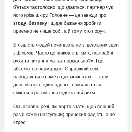
б’ється так голосно, що здається, партнер чує
його крізь шкіру. Головне — це завжди про
згоду
,
безпеку
і щире бажання зробити
приємно не лише собі, а й тому, хто поруч.
Більшість людей починають не з ідеальних сцен
з фільмів. Часто це ніяковість, сміх, незграбні
рухи та питання «а так нормально?». І це
абсолютно нормально. Справжній секс
народжується саме в цих моментах — коли
двоє вчаться один одного, помиляються,
сміються разом і знаходять свій ритм.
Ось основні речі, які варто знати, щоб перший
раз (і кожен наступний) приносив радість, а не
стрес.