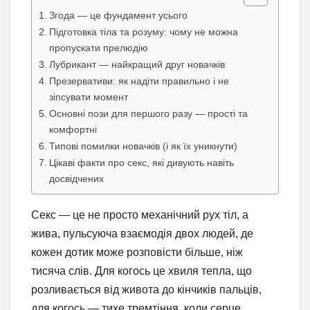
Згода — це фундамент усього
Підготовка тіла та розуму: чому не можна
пропускати прелюдію
Лубрикант — найкращий друг новачків
Презервативи: як надіти правильно і не
зіпсувати момент
Основні пози для першого разу — прості та
комфортні
Типові помилки новачків (і як їх уникнути)
Цікаві факти про секс, які дивують навіть
досвідчених
Секс — це не просто механічний рух тіл, а
жива, пульсуюча взаємодія двох людей, де
кожен дотик може розповісти більше, ніж
тисяча слів. Для когось це хвиля тепла, що
розливається від живота до кінчиків пальців,
для когось — тихе тремтіння, коли серце