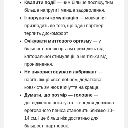
Квапити події
— чим більше поспіху, тим
більше напруги і менше задоволення.
Ігнорувати комунікацію
— мовчання
призводить до того, що один партнер
терпить дискомфорт.
Очікувати миттєвого оргазму
— у
більшості жінок оргазм приходить від
кліторальної стимуляції, а не тільки від
проникнення.
Не використовувати лубрикант
—
навіть якщо «все добре», додаткова
ковзкість змінює відчуття на краще.
Думати, що розмір — головне
—
дослідження показують: середня довжина
ерегованого пеніса становить близько 13–
14 см, і це більш ніж достатньо для
більшості партнерок.