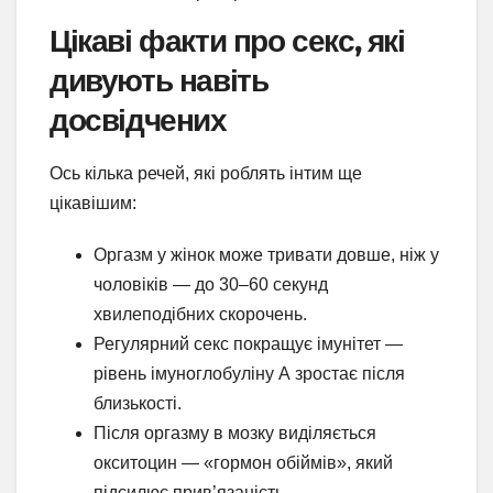
Цікаві факти про секс, які
дивують навіть
досвідчених
Ось кілька речей, які роблять інтим ще
цікавішим:
Оргазм у жінок може тривати довше, ніж у
чоловіків — до 30–60 секунд
хвилеподібних скорочень.
Регулярний секс покращує імунітет —
рівень імуноглобуліну А зростає після
близькості.
Після оргазму в мозку виділяється
окситоцин — «гормон обіймів», який
підсилює прив’язаність.