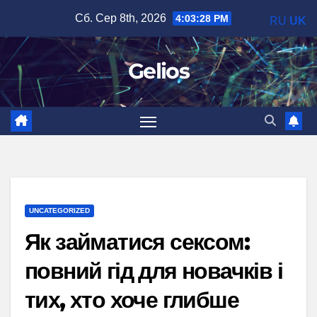
Перейти
Сб. Сер 8th, 2026
4:03:29 PM
RU
UK
до
вмісту
Gelios
UNCATEGORIZED
Як займатися сексом:
повний гід для новачків і
тих, хто хоче глибше