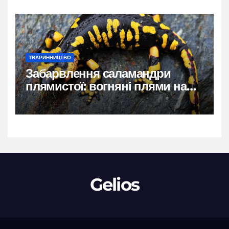
ТВАРИННИЦТВО
Забарвлення саламандри
плямистої: вогняні плями на
чорному тлі
Gelios