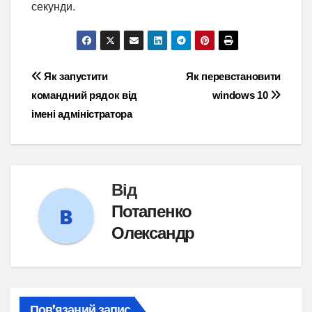
секунди.
Навігація
Як запустити
Як перевстановити
командний рядок від
windows 10
записів
імені адміністратора
Від
Потапенко
Олександр
Пов’язаний запис