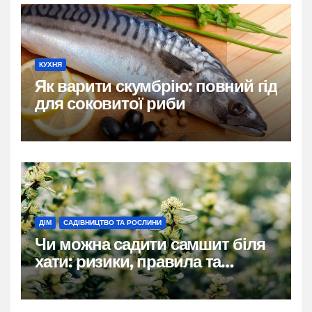
КУХНЯ
Як варити скумбрію: повний гід
для соковитої риби
ДІМ
САДІВНИЦТВО ТА РОСЛИНИ
Чи можна садити самшит біля
хати: ризики, правила та
практичні рішення