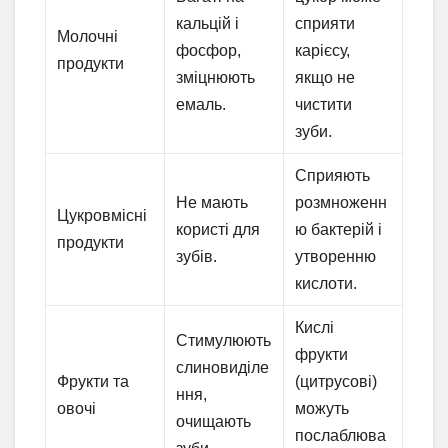
кальцій і
сприяти
Молочні
фосфор,
карієсу,
продукти
зміцнюють
якщо не
емаль.
чистити
зуби.
Сприяють
Не мають
розмноженн
Цукровмісні
користі для
ю бактерій і
продукти
зубів.
утворенню
кислоти.
Кислі
Стимулюють
фрукти
слиновиділе
Фрукти та
(цитрусові)
ння,
овочі
можуть
очищають
послаблюва