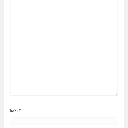
Ім'я
*