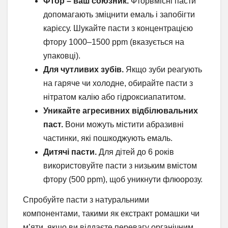
Фтор – ваш союзник.
Фторвмісні пасти
допомагають зміцнити емаль і запобігти
карієсу. Шукайте пасти з концентрацією
фтору 1000–1500 ppm (вказується на
упаковці).
Для чутливих зубів.
Якщо зуби реагують
на гаряче чи холодне, обирайте пасти з
нітратом калію або гідроксиапатитом.
Уникайте агресивних відбілювальних
паст.
Вони можуть містити абразивні
частинки, які пошкоджують емаль.
Дитячі пасти.
Для дітей до 6 років
використовуйте пасти з низьким вмістом
фтору (500 ppm), щоб уникнути флюорозу.
Спробуйте пасти з натуральними
компонентами, такими як екстракт ромашки чи
м’яти, якщо ви віддаєте перевагу органічним