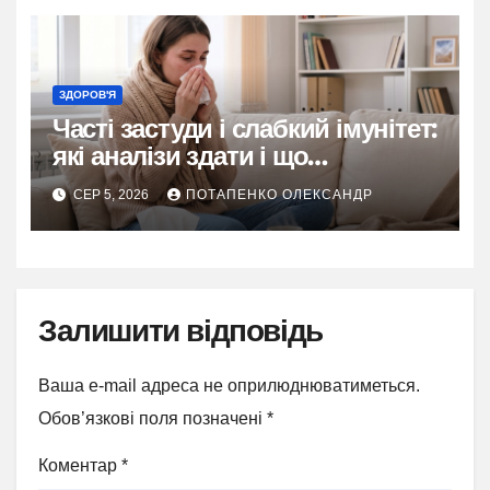
ЗДОРОВ'Я
Часті застуди і слабкий імунітет:
які аналізи здати і що
перевірити
СЕР 5, 2026
ПОТАПЕНКО ОЛЕКСАНДР
Залишити відповідь
Ваша e-mail адреса не оприлюднюватиметься.
Обов’язкові поля позначені
*
Коментар
*