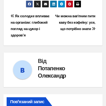
Навігація
Як солодке впливає
Чи можна вагітним пити
на організм: глибокий
каву без кофеїну: усе,
записів
погляд на цукор і
що потрібно знати
здоров’я
Від
Потапенко
Олександр
Пов’язаний запис