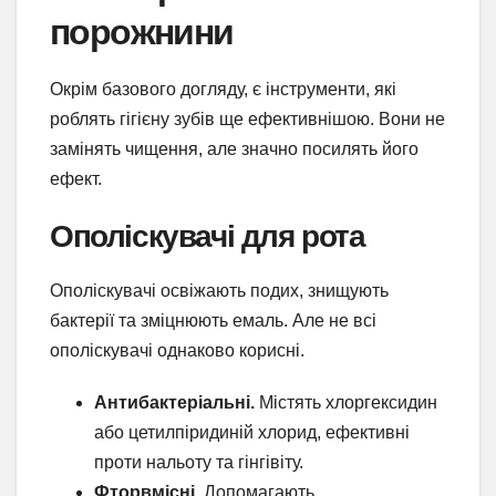
порожнини
Окрім базового догляду, є інструменти, які
роблять гігієну зубів ще ефективнішою. Вони не
замінять чищення, але значно посилять його
ефект.
Ополіскувачі для рота
Ополіскувачі освіжають подих, знищують
бактерії та зміцнюють емаль. Але не всі
ополіскувачі однаково корисні.
Антибактеріальні.
Містять хлоргексидин
або цетилпіридиній хлорид, ефективні
проти нальоту та гінгівіту.
Фторвмісні.
Допомагають