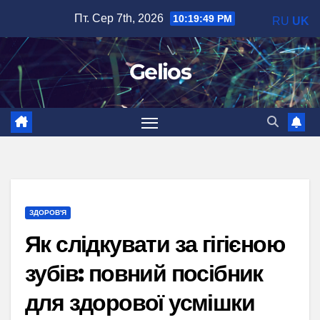
Перейти
Пт. Сер 7th, 2026
10:19:51 PM
RU
UK
до
вмісту
Gelios
ЗДОРОВ'Я
Як слідкувати за гігієною
зубів: повний посібник
для здорової усмішки