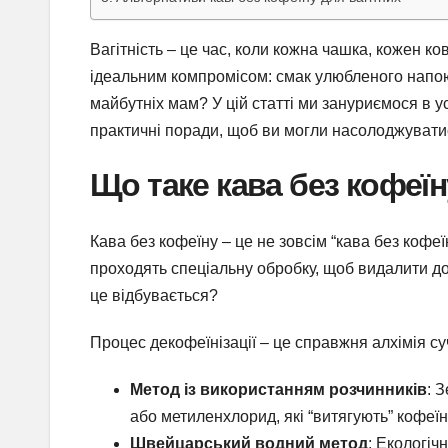
Вагітність – це час, коли кожна чашка, кожен к
ідеальним компромісом: смак улюбленого напою 
майбутніх мам? У цій статті ми зануриємося в у
практичні поради, щоб ви могли насолоджувати
Що таке кава без кофеїну
Кава без кофеїну – це не зовсім “кава без кофеї
проходять спеціальну обробку, щоб видалити до
це відбувається?
Процес декофеїнізації – це справжня алхімія суч
Метод із використанням розчинників
: 
або метиленхлорид, які “витягують” кофеї
Швейцарський водний метод
: Екологіч