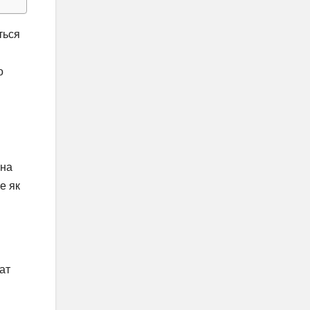
ться
о
рна
е як
ат