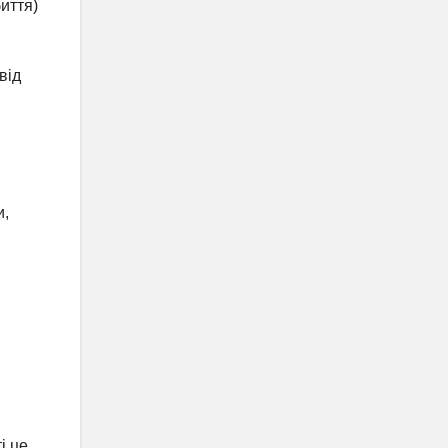
иття)
від
и,
і це