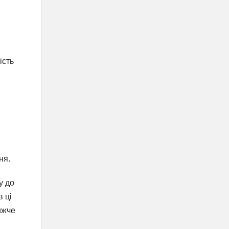
ість
ня.
у до
в ці
ижче