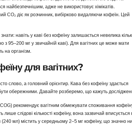
ся найбезпечнішим, адже не використовує хімікатів.
ний CO₂ діє як розчинник, вибірково видаляючи кофеїн. Цей
знати: навіть у каві без кофеїну залишається невелика кільк
о з 95–200 мг у звичайній каві). Для вагітних це може мати
ь на організм.
феїну для вагітних?
осто слово, а головний орієнтир. Кава без кофеїну здається
бути обережними. Давайте розберемо, що кажуть досліджен
(ACOG) рекомендує вагітним обмежувати споживання кофеїн
ть лише слідові кількості кофеїну, вона зазвичай вписується 
 (240 мл) містить у середньому 2–5 мг кофеїну, що значно н