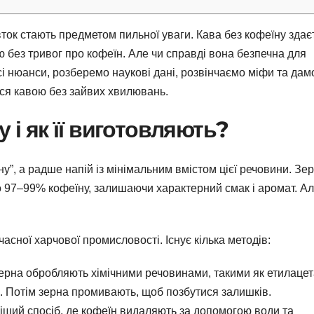
овток стають предметом пильної уваги. Кава без кофеїну здає
без тривог про кофеїн. Але чи справді вона безпечна для
сі нюанси, розберемо наукові дані, розвінчаємо міфи та дам
ся кавою без зайвих хвилювань.
 і як її виготовляють?
ну”, а радше напій із мінімальним вмістом цієї речовини. Зе
 97–99% кофеїну, залишаючи характерний смак і аромат. Ал
асної харчової промисловості. Існує кілька методів:
Зерна обробляють хімічними речовинами, такими як етилацет
н. Потім зерна промивають, щоб позбутися залишків.
ніший спосіб, де кофеїн видаляють за допомогою води та