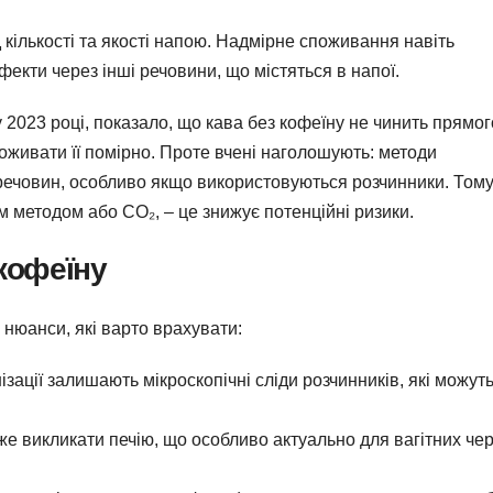
 кількості та якості напою. Надмірне споживання навіть
екти через інші речовини, що містяться в напої.
 2023 році, показало, що кава без кофеїну не чинить прямог
оживати її помірно. Проте вчені наголошують: методи
 речовин, особливо якщо використовуються розчинники. Том
 методом або CO₂, – це знижує потенційні ризики.
 кофеїну
 нюанси, які варто врахувати:
ізації залишають мікроскопічні сліди розчинників, які можут
може викликати печію, що особливо актуально для вагітних че