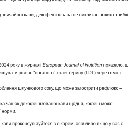
ід звичайної кави, декофеїнізована не викликає різких стрибк
2024 року в журналі
European Journal of Nutrition
показало, 
щувати рівень “поганого” холестерину (LDL) через вміст
облення шлункового соку, що може загострити рефлюкс –
лька чашок декофеїнізованої кави щодня, кофеїн може
 норми.
 кави проконсультуйтеся з лікарем, особливо якщо у вас є