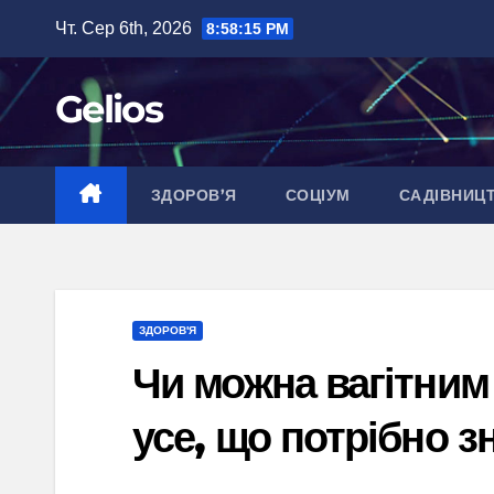
Перейти
Чт. Сер 6th, 2026
8:58:16 PM
до
вмісту
Gelios
ЗДОРОВ’Я
СОЦІУМ
САДІВНИЦ
ЗДОРОВ'Я
Чи можна вагітним 
усе, що потрібно з