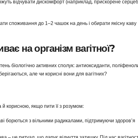
можуть відчувати дискомфорт (наприклад, прискорене серцеб
ати споживання до 1–2 чашок на день і обирати якісну каву 
ває на організм вагітної?
отень біологічно активних сполук: антиоксиданти, поліфенол
берігаються, але чи корисні вони для вагітних?
й корисною, якщо пити її з розумом:
каві борються з вільними радикалами, підтримуючи здоров’я
ава – це ритуал, що дарує відчуття затишку. Під час вагітност