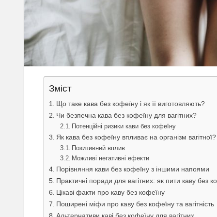
Зміст
Що таке кава без кофеїну і як її виготовляють?
Чи безпечна кава без кофеїну для вагітних?
Потенційні ризики кави без кофеїну
Як кава без кофеїну впливає на організм вагітної?
Позитивний вплив
Можливі негативні ефекти
Порівняння кави без кофеїну з іншими напоями
Практичні поради для вагітних: як пити каву без 
Цікаві факти про каву без кофеїну
Поширені міфи про каву без кофеїну та вагітність
Альтернативи каві без кофеїну для вагітних