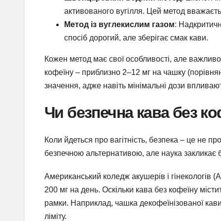
активованого вугілля. Цей метод вважаєть
Метод із вуглекислим газом
: Надкритич
спосіб дорогий, але зберігає смак кави.
Кожен метод має свої особливості, але важливо 
кофеїну – приблизно 2–12 мг на чашку (порівнян
значення, адже навіть мінімальні дози впливают
Чи безпечна кава без ко
Коли йдеться про вагітність, безпека – це не пр
безпечною альтернативою, але наука закликає 
Американський коледж акушерів і гінекологів 
200 мг на день. Оскільки кава без кофеїну місти
рамки. Наприклад, чашка декофеїнізованої кави
ліміту.