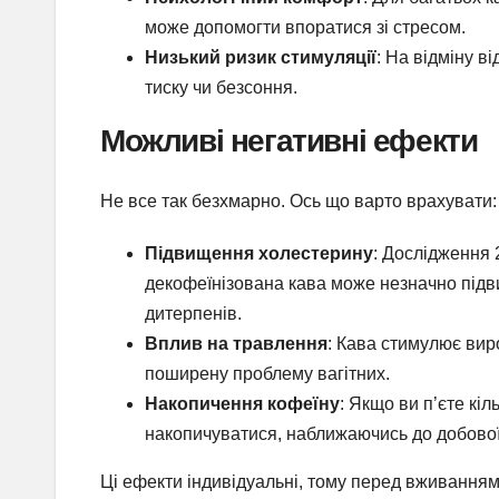
може допомогти впоратися зі стресом.
Низький ризик стимуляції
: На відміну в
тиску чи безсоння.
Можливі негативні ефекти
Не все так безхмарно. Ось що варто врахувати:
Підвищення холестерину
: Дослідження 
декофеїнізована кава може незначно підви
дитерпенів.
Вплив на травлення
: Кава стимулює вир
поширену проблему вагітних.
Накопичення кофеїну
: Якщо ви п’єте кі
накопичуватися, наближаючись до добової
Ці ефекти індивідуальні, тому перед вживанням