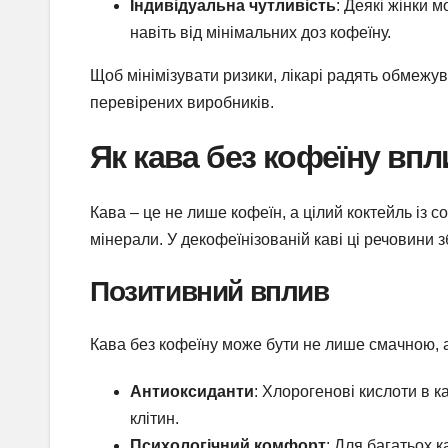
Індивідуальна чутливість
: Деякі жінки 
навіть від мінімальних доз кофеїну.
Щоб мінімізувати ризики, лікарі радять обмежув
перевірених виробників.
Як кава без кофеїну впли
Кава – це не лише кофеїн, а цілий коктейль із с
мінерали. У декофеїнізованій каві ці речовини з
Позитивний вплив
Кава без кофеїну може бути не лише смачною, а 
Антиоксиданти
: Хлорогенові кислоти в 
клітин.
Психологічний комфорт
: Для багатьох к