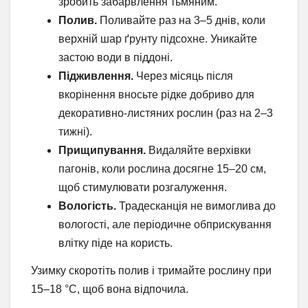
зробить забарвлення тьмяним.
Полив.
Поливайте раз на 3–5 днів, коли
верхній шар ґрунту підсохне. Уникайте
застою води в піддоні.
Підживлення.
Через місяць після
вкорінення вносьте рідке добриво для
декоративно-листяних рослин (раз на 2–3
тижні).
Прищипування.
Видаляйте верхівки
пагонів, коли рослина досягне 15–20 см,
щоб стимулювати розгалуження.
Вологість.
Традесканція не вимоглива до
вологості, але періодичне обприскування
влітку піде на користь.
Узимку скоротіть полив і тримайте рослину при
15–18 °C, щоб вона відпочила.