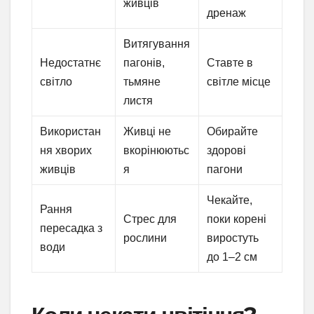
живців
дренаж
Витягування
Недостатнє
пагонів,
Ставте в
світло
тьмяне
світле місце
листя
Використан
Живці не
Обирайте
ня хворих
вкорінюютьс
здорові
живців
я
пагони
Чекайте,
Рання
Стрес для
поки корені
пересадка з
рослини
виростуть
води
до 1–2 см