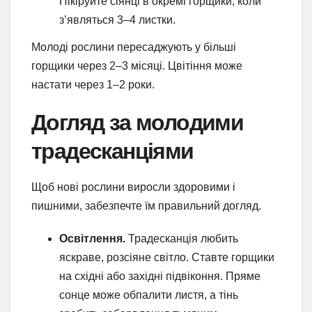
Пікіруйте сіянці в окремі горщики, коли
з’являться 3–4 листки.
Молоді рослини пересаджують у більші
горщики через 2–3 місяці. Цвітіння може
настати через 1–2 роки.
Догляд за молодими
традесканціями
Щоб нові рослини виросли здоровими і
пишними, забезпечте їм правильний догляд.
Освітлення.
Традесканція любить
яскраве, розсіяне світло. Ставте горщики
на східні або західні підвіконня. Пряме
сонце може обпалити листя, а тінь