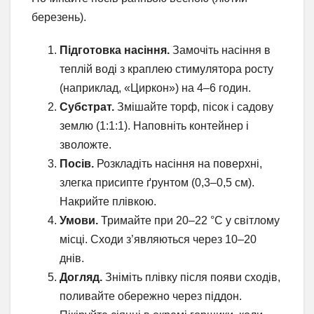
березень).
Підготовка насіння.
Замочіть насіння в
теплій воді з краплею стимулятора росту
(наприклад, «Циркон») на 4–6 годин.
Субстрат.
Змішайте торф, пісок і садову
землю (1:1:1). Наповніть контейнер і
зволожте.
Посів.
Розкладіть насіння на поверхні,
злегка присипте ґрунтом (0,3–0,5 см).
Накрийте плівкою.
Умови.
Тримайте при 20–22 °C у світлому
місці. Сходи з’являються через 10–20
днів.
Догляд.
Зніміть плівку після появи сходів,
поливайте обережно через піддон.