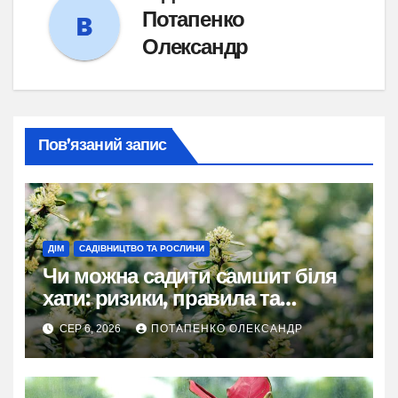
Потапенко
Олександр
Пов’язаний запис
ДІМ
САДІВНИЦТВО ТА РОСЛИНИ
Чи можна садити самшит біля
хати: ризики, правила та
практичні рішення
СЕР 6, 2026
ПОТАПЕНКО ОЛЕКСАНДР