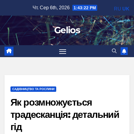
Перейти
Чт. Сер 6th, 2026
1:43:23 PM
RU
UK
до
вмісту
Gelios
САДІВНИЦТВО ТА РОСЛИНИ
Як розмножується
традесканція: детальний
гід