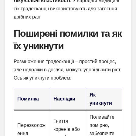
Лікувальні властивості.
У народній медицині
сік традесканції використовують для загоєння
дрібних ран.
Поширені помилки та як
їх уникнути
Розмноження традесканції – простий процес,
але недоліки в догляді можуть уповільнити ріст.
Ось як уникнути проблем:
Як
Помилка
Наслідки
уникнути
Поливайте
Гниття
Перезволож
помірно,
коренів або
ення
забезпечте