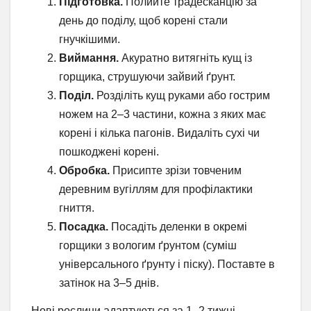
Підготовка.
Полийте традесканцію за
день до поділу, щоб корені стали
гнучкішими.
Виймання.
Акуратно витягніть кущ із
горщика, струшуючи зайвий ґрунт.
Поділ.
Розділіть кущ руками або гострим
ножем на 2–3 частини, кожна з яких має
корені і кілька пагонів. Видаліть сухі чи
пошкоджені корені.
Обробка.
Присипте зрізи товченим
деревним вугіллям для профілактики
гниття.
Посадка.
Посадіть деленки в окремі
горщики з вологим ґрунтом (суміш
універсального ґрунту і піску). Поставте в
затінок на 3–5 днів.
Нові рослини адаптуються за 1–2 тижні.