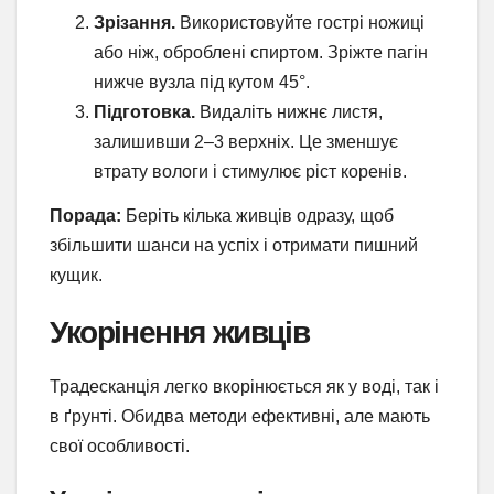
Зрізання.
Використовуйте гострі ножиці
або ніж, оброблені спиртом. Зріжте пагін
нижче вузла під кутом 45°.
Підготовка.
Видаліть нижнє листя,
залишивши 2–3 верхніх. Це зменшує
втрату вологи і стимулює ріст коренів.
Порада:
Беріть кілька живців одразу, щоб
збільшити шанси на успіх і отримати пишний
кущик.
Укорінення живців
Традесканція легко вкорінюється як у воді, так і
в ґрунті. Обидва методи ефективні, але мають
свої особливості.