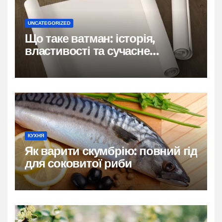
UNCATEGORIZED
Що таке ватман: історія,
властивості та сучасне
застосування
КУХНЯ
Як варити скумбрію: повний гід
для соковитої риби