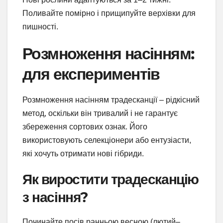
Поливайте помірно і прищипуйте верхівки для
пишності.
Розмноження насінням:
для експериментів
Розмноження насінням традесканції – рідкісний
метод, оскільки він тривалий і не гарантує
збереження сортових ознак. Його
використовують селекціонери або ентузіасти,
які хочуть отримати нові гібриди.
Як виростити традесканцію
з насіння?
Починайте посів ранньою весною (лютий–