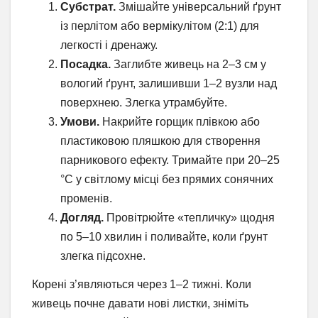
Субстрат.
Змішайте універсальний ґрунт
із перлітом або вермікулітом (2:1) для
легкості і дренажу.
Посадка.
Заглибте живець на 2–3 см у
вологий ґрунт, залишивши 1–2 вузли над
поверхнею. Злегка утрамбуйте.
Умови.
Накрийте горщик плівкою або
пластиковою пляшкою для створення
парникового ефекту. Тримайте при 20–25
°C у світлому місці без прямих сонячних
променів.
Догляд.
Провітрюйте «тепличку» щодня
по 5–10 хвилин і поливайте, коли ґрунт
злегка підсохне.
Корені з’являються через 1–2 тижні. Коли
живець почне давати нові листки, зніміть