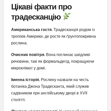
Цікаві факти про
традесканцію
Американська гостя.
Традесканція родом із
тропіків Америки, де росте як ґрунтопокривна
рослина.
Очисник повітря.
Вона поглинає шкідливі
речовини, такі як формальдегід, покращуючи
мікроклімат у домі.
Іменна історія.
Рослину назвали на честь
ботаніка Джона Традесканта, який служив
садівником при англійському дворі в XVII
столітті.