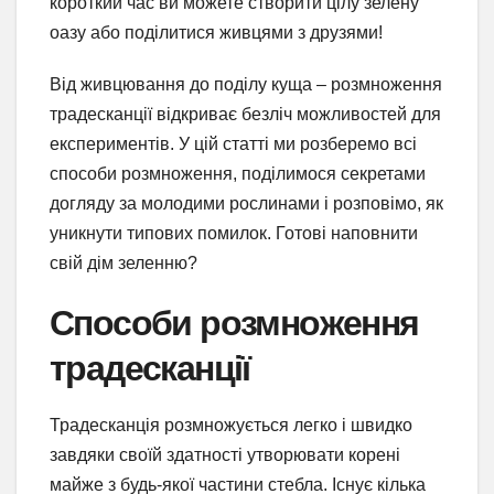
короткий час ви можете створити цілу зелену
оазу або поділитися живцями з друзями!
Від живцювання до поділу куща – розмноження
традесканції відкриває безліч можливостей для
експериментів. У цій статті ми розберемо всі
способи розмноження, поділимося секретами
догляду за молодими рослинами і розповімо, як
уникнути типових помилок. Готові наповнити
свій дім зеленню?
Способи розмноження
традесканції
Традесканція розмножується легко і швидко
завдяки своїй здатності утворювати корені
майже з будь-якої частини стебла. Існує кілька