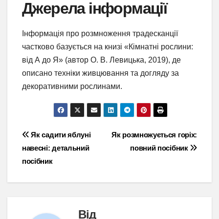
Джерела інформації
Інформація про розмноження традесканції
частково базується на книзі «Кімнатні рослини:
від А до Я» (автор О. В. Левицька, 2019), де
описано техніки живцювання та догляду за
декоративними рослинами.
Навігація
Як садити яблуні
Як розмножується горіх:
навесні: детальний
повний посібник
записів
посібник
Від