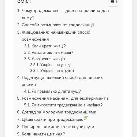
Зміст
Чому традесканція – ідеальна рослина для
дому?
Способи розмноження традесканції
Живцювання: найшвидший спосіб
розмноження
Коли брати живці?
Як заготовляти живці?
Укорінення живців
Укорінення у воді
Укорінення в ґрунті
Поділ куща: швидкий спосіб для пишних
рослин
Як правильно ділити кущ?
Розмноження насінням: для експериментів
Як виростити традесканцію з насіння?
Догляд за молодими традесканціями
Цікаві факти про традесканцію
Поширені помилки та як їх уникнути
Коли чекати цвітіння?