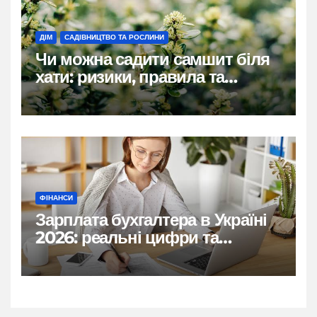
ДІМ
САДІВНИЦТВО ТА РОСЛИНИ
Чи можна садити самшит біля
хати: ризики, правила та
практичні рішення
ФІНАНСИ
Зарплата бухгалтера в Україні
2026: реальні цифри та
нюанси