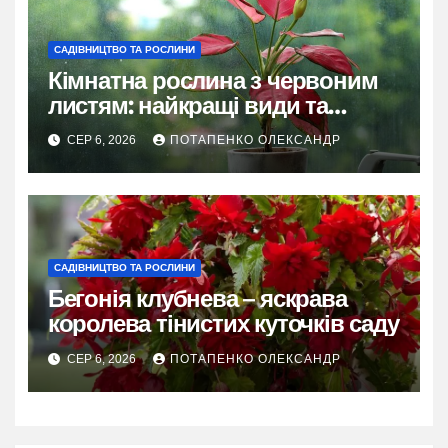
САДІВНИЦТВО ТА РОСЛИНИ
Кімнатна рослина з червоним
листям: найкращі види та
секрети догляду
СЕР 6, 2026
ПОТАПЕНКО ОЛЕКСАНДР
САДІВНИЦТВО ТА РОСЛИНИ
Бегонія клубнева – яскрава
королева тінистих куточків саду
СЕР 6, 2026
ПОТАПЕНКО ОЛЕКСАНДР