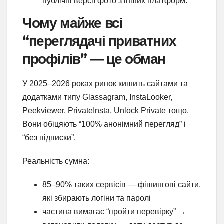
публічні версії фото з інших платформ.
Чому майже всі
“переглядачі приватних
профілів” — це обман
У 2025–2026 роках ринок кишить сайтами та
додатками типу Glassagram, InstaLooker,
Peekviewer, PrivateInsta, Unlock Private тощо.
Вони обіцяють “100% анонімний перегляд” і
“без підписки”.
Реальність сумна:
85–90% таких сервісів — фішингові сайти,
які збирають логіни та паролі
частина вимагає “пройти перевірку” →