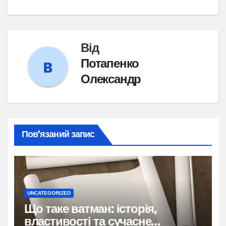
Від
Потапенко
Олександр
Пов’язаний запис
UNCATEGORIZED
Що таке ватман: історія,
властивості та сучасне