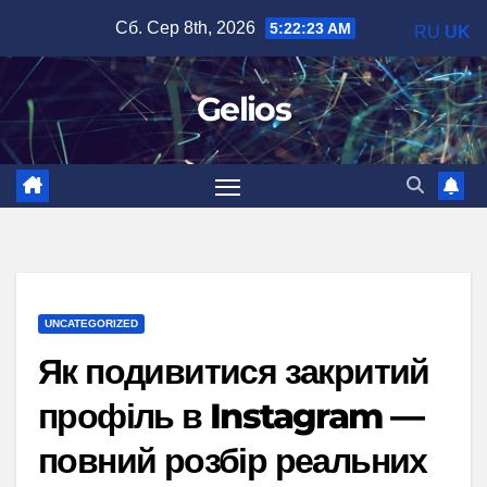
Перейти
Сб. Сер 8th, 2026
5:22:24 AM
RU
UK
до
вмісту
Gelios
UNCATEGORIZED
Як подивитися закритий
профіль в Instagram —
повний розбір реальних