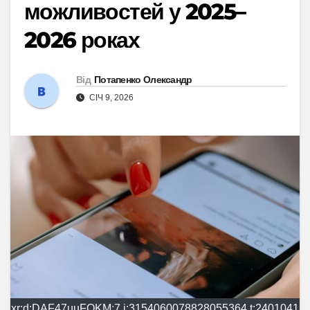
можливостей у 2025–
2026 роках
Від
Потапенко Олександр
СІЧ 9, 2026
xr:d:DAF47uuFOKM:7,j:3154060078828055364,t:2401041