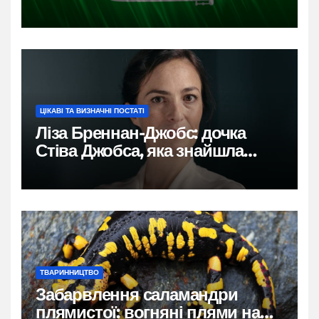
ЦІКАВІ ТА ВИЗНАЧНІ ПОСТАТІ
Ліза Бреннан-Джобс: дочка
Стіва Джобса, яка знайшла
власний голос
ТВАРИННИЦТВО
Забарвлення саламандри
плямистої: вогняні плями на