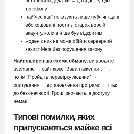
встановити додатки → дати доступ до
телефону
най”чесніші” показують лише публічні дані
або кешовані пости зі старих версій
акаунту, коли він ще був відкритим
жоден з них не може обійти серверний
захист Meta без порушення закону
Найпоширеніша схема обману
: ви вводите
username → сайт каже “Завантаження…” →
потім “Пройдіть перевірку людини” →
опитування → встановлення програми → і так
до безкінечності. Гроші зникають, а доступу
немає.
Типові помилки, яких
припускаються майже всі