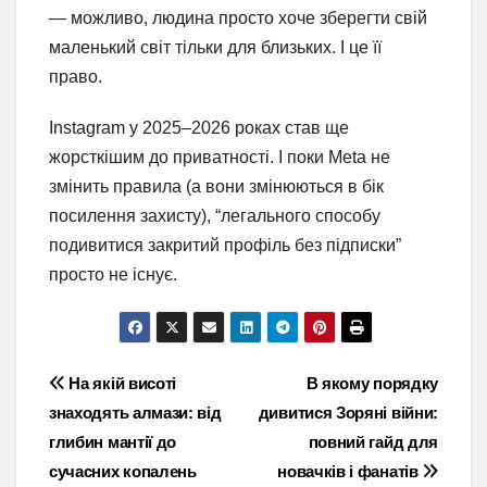
— можливо, людина просто хоче зберегти свій
маленький світ тільки для близьких. І це її
право.
Instagram у 2025–2026 роках став ще
жорсткішим до приватності. І поки Meta не
змінить правила (а вони змінюються в бік
посилення захисту), “легального способу
подивитися закритий профіль без підписки”
просто не існує.
Навігація
На якій висоті
В якому порядку
знаходять алмази: від
дивитися Зоряні війни:
записів
глибин мантії до
повний гайд для
сучасних копалень
новачків і фанатів