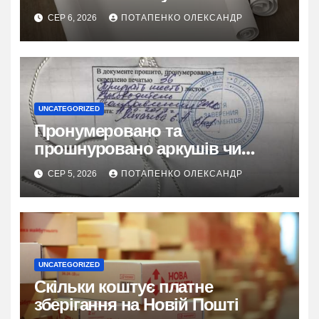
застосування
СЕР 6, 2026
ПОТАПЕНКО ОЛЕКСАНДР
UNCATEGORIZED
Пронумеровано та
прошнуровано аркушів чи
сторінок: повний гайд
СЕР 5, 2026
ПОТАПЕНКО ОЛЕКСАНДР
UNCATEGORIZED
Скільки коштує платне
зберігання на Новій Пошті