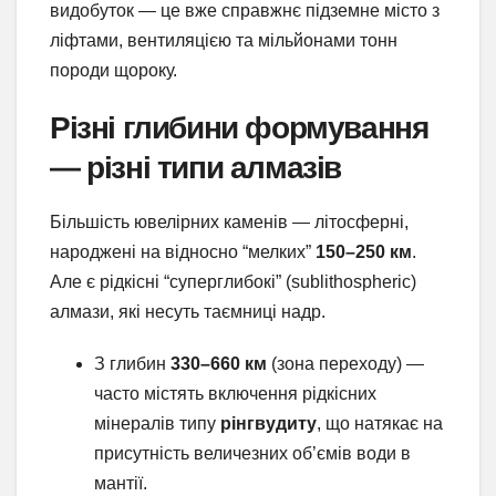
видобуток — це вже справжнє підземне місто з
ліфтами, вентиляцією та мільйонами тонн
породи щороку.
Різні глибини формування
— різні типи алмазів
Більшість ювелірних каменів — літосферні,
народжені на відносно “мелких”
150–250 км
.
Але є рідкісні “суперглибокі” (sublithospheric)
алмази, які несуть таємниці надр.
З глибин
330–660 км
(зона переходу) —
часто містять включення рідкісних
мінералів типу
рінгвудиту
, що натякає на
присутність величезних об’ємів води в
мантії.