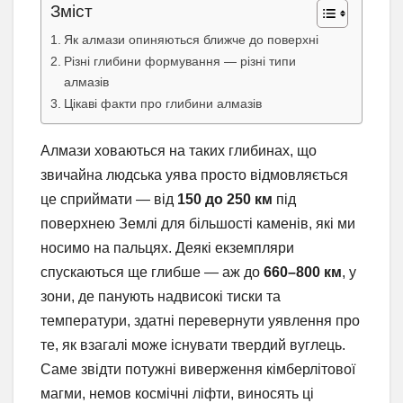
Зміст
Як алмази опиняються ближче до поверхні
Різні глибини формування — різні типи
алмазів
Цікаві факти про глибини алмазів
Алмази ховаються на таких глибинах, що
звичайна людська уява просто відмовляється
це сприймати — від
150 до 250 км
під
поверхнею Землі для більшості каменів, які ми
носимо на пальцях. Деякі екземпляри
спускаються ще глибше — аж до
660–800 км
, у
зони, де панують надвисокі тиски та
температури, здатні перевернути уявлення про
те, як взагалі може існувати твердий вуглець.
Саме звідти потужні виверження кімберлітової
магми, немов космічні ліфти, виносять ці