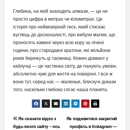
Глибина, на якій знаходять алмази, — це не
просто цифра в метрах чи кілометрах. Це
історія про неймовірний тиск, який стискає
вуглець до досконалості, про вибухи магми, що
проносять камені через всю кору за лічені
години, про стародавні кратони, які мільйони
років бережуть ці таємниці. Кожен діамант у
каблучці — це частинка світу, де панують умови,
абсолютно чужі для життя на поверхні. І все ж
вони тут, серед нас — маленькі, блискучі докази
того, наскільки глибоко сягає наша планета.
Навігація
Як скачати відео з
Як подивитися закритий
будь-якого сайту – ось
профіль в Instagram —