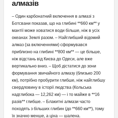
алмазів
– Один карбонатний включення в алмазі з
Ботсвани показав, що на глибині **660 км** у
мантії може ховатися води більше, ніж в усіх
океанах Землі разом. – Найглибший відомий
алмаз (за включеннями) сформувався
приблизно на глибині **800 км** — це більше,
ніж відстань від Києва до Одеси, але вже
вертикально вниз. – Щоб дістатися до зони
формування звичайного алмазу (близько 200
км), потрібно пробурити глибше, ніж найглибшу
свердловину в історії людства (Кольська
надглибока — 12,262 км) — і то майже в **16
разів** глибше. – Блакитні алмази часто
походять з більших глибин (до **660 км**), тому
їх значно менше, а ціна — шалена.