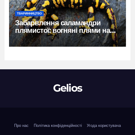
ТВАРИННИЦТВО
Забарвлення саламандри
плямистої: вогняні плями на
чорному тлі
Gelios
Про нас
Політика конфіденційності
Угода користувача