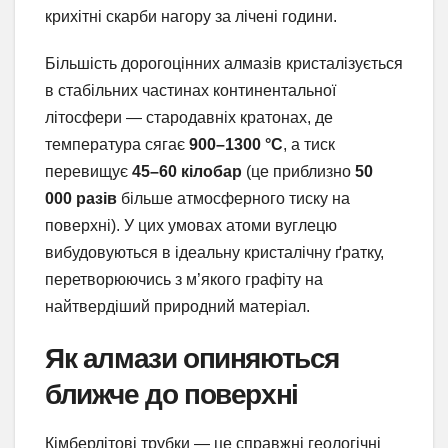
крихітні скарби нагору за лічені години.
Більшість дорогоцінних алмазів кристалізується
в стабільних частинах континентальної
літосфери — стародавніх кратонах, де
температура сягає
900–1300 °C
, а тиск
перевищує
45–60 кілобар
(це приблизно
50
000 разів
більше атмосферного тиску на
поверхні). У цих умовах атоми вуглецю
вибудовуються в ідеальну кристалічну ґратку,
перетворюючись з м’якого графіту на
найтвердіший природний матеріал.
Як алмази опиняються
ближче до поверхні
Кімберлітові трубки — це справжні геологічні