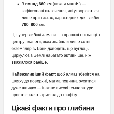
З
понад 660 км
(нижня мантія) —
зафіксовані включення, які утворюються
лише при тисках, характерних для глибин
700–800 км
.
Ці суперглибокі алмази — справжні посланці з
центру планети, яких знайшли лише сотні
екземплярів. Вони доводять, що вуглець
циркулює в Землі набагато активніше, ніж
вважалося раніше.
Найважливіший факт
: щоб алмаз зберігся на
шляху до поверхні, магма повинна рухатися
дуже швидко — інакше високі температури
просто спалять кристал до графіту.
Цікаві факти про глибини