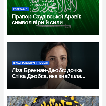
ГЕОГРАФІЯ
Прапор Саудівської Аравії:
символ віри й сили
ЦІКАВІ ТА ВИЗНАЧНІ ПОСТАТІ
Ліза Бреннан-Джобс: дочка
Стіва Джобса, яка знайшла
власний голос