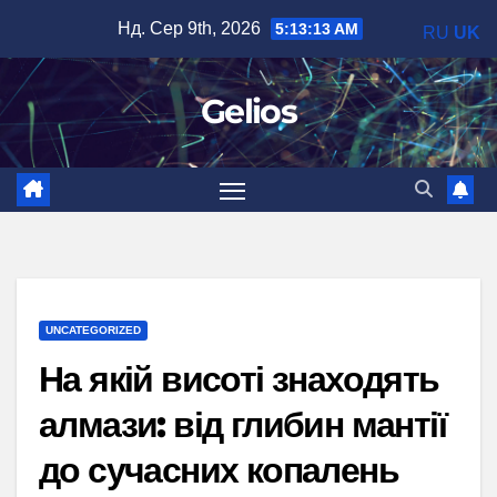
Перейти
Нд. Сер 9th, 2026
5:13:14 AM
RU
UK
до
вмісту
Gelios
UNCATEGORIZED
На якій висоті знаходять
алмази: від глибин мантії
до сучасних копалень