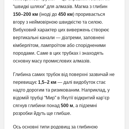
“швидкі шляхи” для алмазів. Магма з глибин
150–200 км
(іноді до
450 км
) проривається
вгору з неймовірною швидкістю та силою.
Вибуховий характер цих вивержень створює
вертикальні канали — діатреми, заповнені
кімберлітом, лампроїтом або спорідненими
породами. Саме в цих трубках і знаходять
основну масу промислових алмазів.
Глибина самих трубок від поверхні зазвичай не
перевищує
1,5–2 км
— далі видобуток стає
надто дорогим та ризикованим. Наприклад, у
відомій трубці “Мир” в Якутії відкритий кар’єр
сягнув глибини понад
500 м
, а підземні
розробки йдуть ще глибше.
Ось основні типи родовищ за глибиною