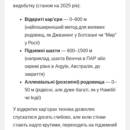
видобутку (станом на 2025 рік):
Відкриті кар’єри
— 0–600 м
(найпоширеніший метод для великих
родовищ, як Джваненг у Ботсвані чи “Мир”
у Росії)
Підземні шахти
— 600–1500 м
(наприклад, шахта Венчча в ПАР або
окремі рівні в Argyle, Австралія, до
закриття)
Аллювіальні (розсипні) родовища
— 0–
50 м (рідкісні, але дуже багаті, як у Намібії
чи Індії)
У відкритих кар’єрах техніка дозволяє
спускатися досить глибоко, але коли стінки
стають надто крутими, переходять на підземний