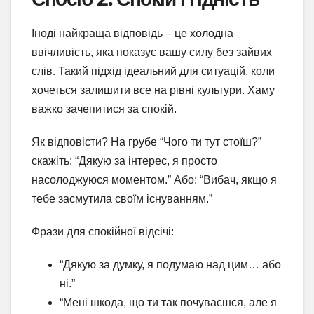
Іноді найкраща відповідь – це холодна
ввічливість, яка показує вашу силу без зайвих
слів. Такий підхід ідеальний для ситуацій, коли
хочеться залишити все на рівні культури. Хаму
важко зачепитися за спокій.
Як відповісти? На грубе “Чого ти тут стоїш?”
скажіть: “Дякую за інтерес, я просто
насолоджуюся моментом.” Або: “Вибач, якщо я
тебе засмутила своїм існуванням.”
Фрази для спокійної відсічі:
“Дякую за думку, я подумаю над цим… або
ні.”
“Мені шкода, що ти так почуваєшся, але я