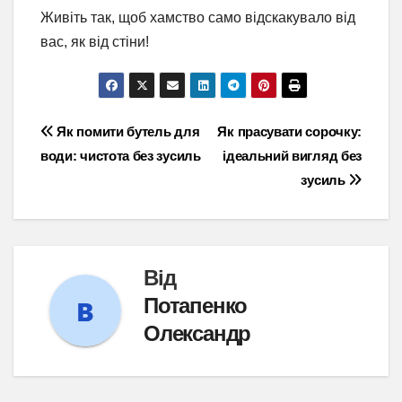
Живіть так, щоб хамство само відскакувало від
вас, як від стіни!
Навігація
Як помити бутель для
Як прасувати сорочку:
води: чистота без зусиль
ідеальний вигляд без
записів
зусиль
Від
Потапенко
Олександр