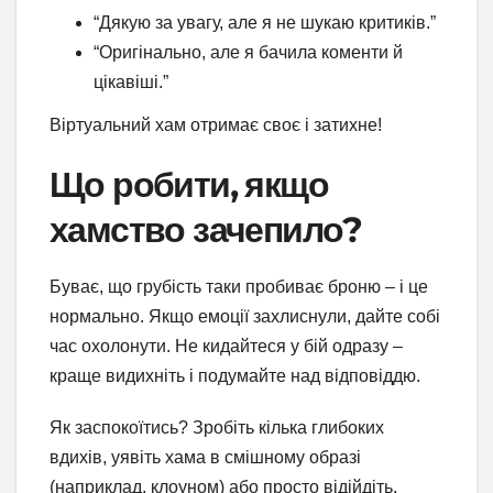
“Дякую за увагу, але я не шукаю критиків.”
“Оригінально, але я бачила коменти й
цікавіші.”
Віртуальний хам отримає своє і затихне!
Що робити, якщо
хамство зачепило?
Буває, що грубість таки пробиває броню – і це
нормально. Якщо емоції захлиснули, дайте собі
час охолонути. Не кидайтеся у бій одразу –
краще видихніть і подумайте над відповіддю.
Як заспокоїтись? Зробіть кілька глибоких
вдихів, уявіть хама в смішному образі
(наприклад, клоуном) або просто відійдіть.