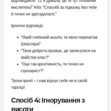
відповідайте: “О, я думала, це ти тут головний
мислитель!” Або: “Спасибі за підказку, без тебе
б точно не здогадалася.”
Іронічні відповіді:
“Який глибокий аналіз, ти явно перечитав
Шекспіра!”
“Твоя доброта вражає, де записатися на
майстер-клас?”
“Оце так креативність, ти точно не
сценарист?”
Трохи іронії – і хам відчує себе не в своїй
тарілці!
Спосіб 4: Ігнорування з
висоти