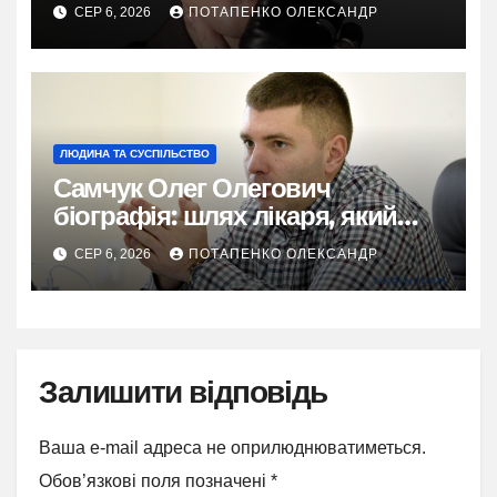
у 2026
СЕР 6, 2026
ПОТАПЕНКО ОЛЕКСАНДР
ЛЮДИНА ТА СУСПІЛЬСТВО
Самчук Олег Олегович
біографія: шлях лікаря, який
відродив трансплантологію в
СЕР 6, 2026
ПОТАПЕНКО ОЛЕКСАНДР
Україні
Залишити відповідь
Ваша e-mail адреса не оприлюднюватиметься.
Обов’язкові поля позначені
*