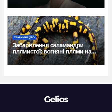
власний голос
ТВАРИННИЦТВО
Забарвлення саламандри
плямистої: вогняні плями на
чорному тлі
Gelios