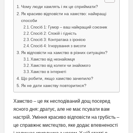
Чому люди хамлять і як це сприймати?
Як красиво відповісти на хамство: найкращі
способи
Спосіб 1: Гумор – ваш найкращий союзник
Спосіб 2: Спокій і гідність
Спосіб 3: Контратака з іронією
Спосіб 4: Ігнорування з висоти
Як відповісти на хамство в різних ситуаціях?
Хамство від незнайомця
Хамство від колеги чи знайомого
Хамство в інтернеті
Що робити, якщо хамство зачепило?
Як не дати хамству повторитися?
Хамство – це як несподіваний дощ посеред
ясного дня: дратує, але не має псувати вам
настрій. Уміння красиво відповісти на грубість –
це справжнє мистецтво, яке додає впевненості