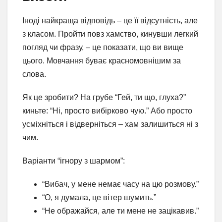
Іноді найкраща відповідь – це її відсутність, але
з класом. Пройти повз хамство, кинувши легкий
погляд чи фразу, – це показати, що ви вище
цього. Мовчання буває красномовнішим за
слова.
Як це зробити? На грубе “Гей, ти що, глуха?”
киньте: “Ні, просто вибірково чую.” Або просто
усміхніться і відверніться – хам залишиться ні з
чим.
Варіанти “ігнору з шармом”:
“Вибач, у мене немає часу на цю розмову.”
“О, я думала, це вітер шумить.”
“Не ображайся, але ти мене не зацікавив.”