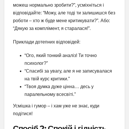
можеш нормально зробити?”, усміхніться і
відповідайте: “Можу, але тоді ти залишишся без
роботи – хто ж буде мене критикувати?”. Або:
“Дякую за комплімент, я старалася!”.
Приклади дотепних відповідей:
“Ого, який тонкий аналіз! Ти точно
психолог?”
“Спасибі за увагу, але я не записувалася
на твій курс критики.”
“Твоя думка дуже цінна… десь у
паралельному всесвіті.”
Усмішка і гумор – і хам уже не знає, куди
подітися!
Спосіб 2: Спокій і гідність