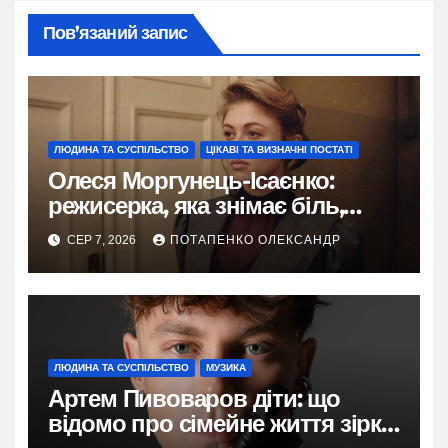
Пов’язаний запис
ЛЮДИНА ТА СУСПІЛЬСТВО
ЦІКАВІ ТА ВИЗНАЧНІ ПОСТАТІ
Олеся Моргунець-Ісаєнко:
режисерка, яка знімає біль,
пам’ять і надію України
СЕР 7, 2026
ПОТАПЕНКО ОЛЕКСАНДР
ЛЮДИНА ТА СУСПІЛЬСТВО
МУЗИКА
Артем Пивоваров діти: що
відомо про сімейне життя зірки