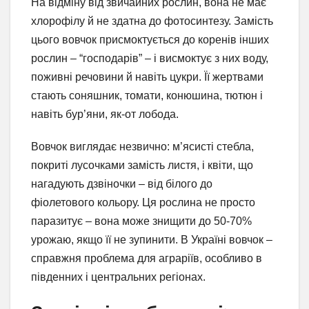
На відміну від звичайних рослин, вона не має
хлорофілу й не здатна до фотосинтезу. Замість
цього вовчок присмоктується до коренів інших
рослин – “господарів” – і висмоктує з них воду,
поживні речовини й навіть цукри. Її жертвами
стають соняшник, томати, конюшина, тютюн і
навіть бур’яни, як-от лобода.
Вовчок виглядає незвично: м’ясисті стебла,
покриті лусочками замість листя, і квіти, що
нагадують дзвіночки – від білого до
фіолетового кольору. Ця рослина не просто
паразитує – вона може знищити до 50-70%
урожаю, якщо її не зупинити. В Україні вовчок –
справжня проблема для аграріїв, особливо в
південних і центральних регіонах.