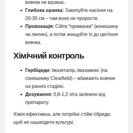
вовчок не вражає.
Глибока оранка:
Закопуйте насіння на
20-30 см – там воно не проросте.
Провокація:
Сійте “приманки” (конюшину
чи люпин), а потім знищуйте їх до цвітіння
вовчка.
Хімічний контроль
Гербіциди:
Імазетапір, імазамокс (на
соняшнику Clearfield) – вбивають вовчок
на ранніх стадіях.
Дозування:
0,8-1,2 л/га залежно від
препарату.
Хімія ефективна, але потрібні стійкі гібриди,
щоб не нашкодити культурі.