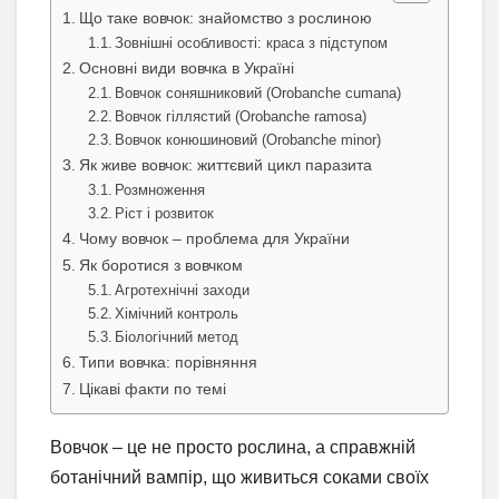
Що таке вовчок: знайомство з рослиною
Зовнішні особливості: краса з підступом
Основні види вовчка в Україні
Вовчок соняшниковий (Orobanche cumana)
Вовчок гіллястий (Orobanche ramosa)
Вовчок конюшиновий (Orobanche minor)
Як живе вовчок: життєвий цикл паразита
Розмноження
Ріст і розвиток
Чому вовчок – проблема для України
Як боротися з вовчком
Агротехнічні заходи
Хімічний контроль
Біологічний метод
Типи вовчка: порівняння
Цікаві факти по темі
Вовчок – це не просто рослина, а справжній
ботанічний вампір, що живиться соками своїх