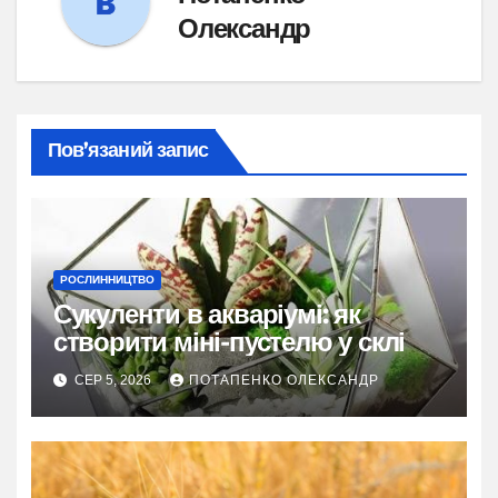
Олександр
Пов’язаний запис
РОСЛИННИЦТВО
Сукуленти в акваріумі: як
створити міні-пустелю у склі
СЕР 5, 2026
ПОТАПЕНКО ОЛЕКСАНДР