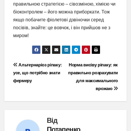
правильною стратегією – сівозміною, хімією чи
біоконтролем – його можна приборкати. Тож
якщо побачите фіолетові дзвіночки серед
посівів, знайте: це вовчок, і він прийшов не з
миром!
Навігація
Альтернаріоз ріпаку:
Норма висіву ріпаку: як
усе, що потрібно знати
правильно розрахувати
записів
фермеру
для максимального
врожаю
Від
Потапенко