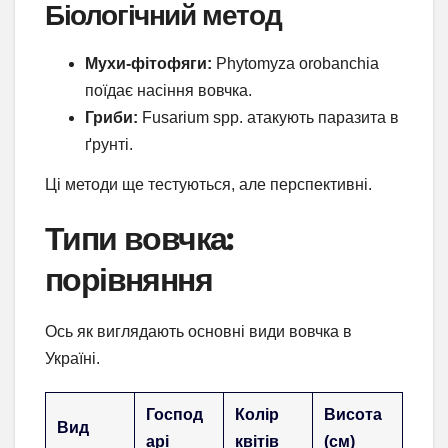
Біологічний метод
Мухи-фітофяги:
Phytomyza orobanchia
поїдає насіння вовчка.
Гриби:
Fusarium spp. атакують паразита в
ґрунті.
Ці методи ще тестуються, але перспективні.
Типи вовчка:
порівняння
Ось як виглядають основні види вовчка в
Україні.
Господ
Колір
Висота
Вид
арі
квітів
(см)