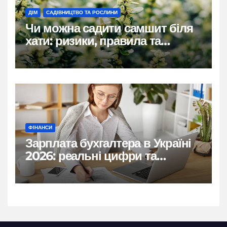
ДІМ
САДІВНИЦТВО ТА РОСЛИНИ
Чи можна садити самшит біля
хати: ризики, правила та
практичні рішення
ФІНАНСИ
Зарплата бухгалтера в Україні
2026: реальні цифри та
нюанси