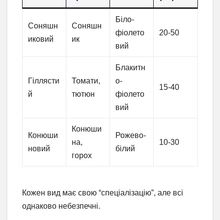
Біло-
Соняшн
Соняшн
фіолето
20-50
иковий
ик
вий
Блакитн
Гіллясти
Томати,
о-
15-40
й
тютюн
фіолето
вий
Конюши
Конюши
Рожево-
на,
10-30
новий
білий
горох
Кожен вид має свою “спеціалізацію”, але всі
однаково небезпечні.