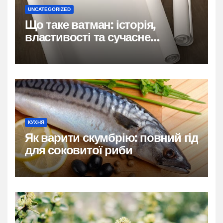
UNCATEGORIZED
Що таке ватман: історія,
властивості та сучасне
застосування
КУХНЯ
Як варити скумбрію: повний гід
для соковитої риби