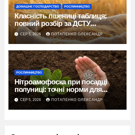
ДОМАШНЄ ГОСПОДАРСТВО
РОСЛИННИЦТВО
Класність пшениці таблиця:
повний розбір за ДСТУ
3768:2019
СЕР 5, 2026
ПОТАПЕНКО ОЛЕКСАНДР
РОСЛИННИЦТВО
Нітроамофоска при посадці
полуниці: точні норми для
рясного врожаю
СЕР 5, 2026
ПОТАПЕНКО ОЛЕКСАНДР