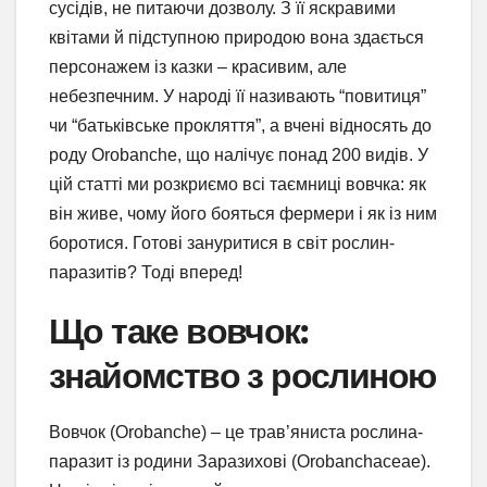
сусідів, не питаючи дозволу. З її яскравими
квітами й підступною природою вона здається
персонажем із казки – красивим, але
небезпечним. У народі її називають “повитиця”
чи “батьківське прокляття”, а вчені відносять до
роду Orobanche, що налічує понад 200 видів. У
цій статті ми розкриємо всі таємниці вовчка: як
він живе, чому його бояться фермери і як із ним
боротися. Готові зануритися в світ рослин-
паразитів? Тоді вперед!
Що таке вовчок:
знайомство з рослиною
Вовчок (Orobanche) – це трав’яниста рослина-
паразит із родини Заразихові (Orobanchaceae).