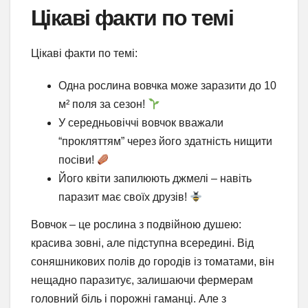
Цікаві факти по темі
Цікаві факти по темі:
Одна рослина вовчка може заразити до 10
м² поля за сезон!
У середньовіччі вовчок вважали
“прокляттям” через його здатність нищити
посіви!
Його квіти запилюють джмелі – навіть
паразит має своїх друзів!
Вовчок – це рослина з подвійною душею:
красива зовні, але підступна всередині. Від
соняшникових полів до городів із томатами, він
нещадно паразитує, залишаючи фермерам
головний біль і порожні гаманці. Але з