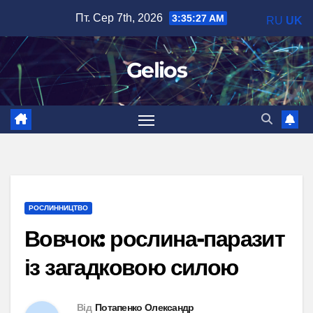
Перейти
Пт. Сер 7th, 2026
3:35:28 AM
RU
UK
до
вмісту
Gelios
РОСЛИННИЦТВО
Вовчок: рослина-паразит
із загадковою силою
Від
Потапенко Олександр