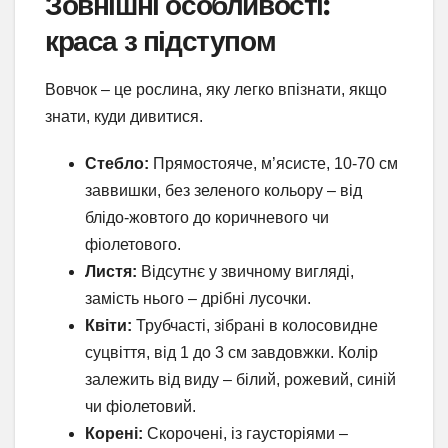
Зовнішні особливості:
краса з підступом
Вовчок – це рослина, яку легко впізнати, якщо
знати, куди дивитися.
Стебло:
Прямостояче, м’ясисте, 10-70 см
заввишки, без зеленого кольору – від
блідо-жовтого до коричневого чи
фіолетового.
Листя:
Відсутнє у звичному вигляді,
замість нього – дрібні лусочки.
Квіти:
Трубчасті, зібрані в колосовидне
суцвіття, від 1 до 3 см завдовжки. Колір
залежить від виду – білий, рожевий, синій
чи фіолетовий.
Корені:
Скорочені, із гаусторіями –