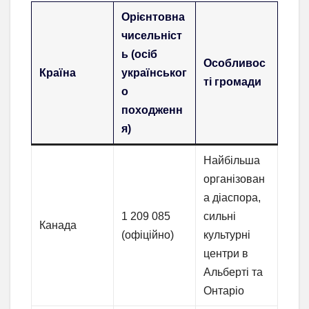
Орієнтовна
чисельніст
ь (осіб
Особливос
Країна
українськог
ті громади
о
походженн
я)
Найбільша
організован
а діаспора,
1 209 085
сильні
Канада
(офіційно)
культурні
центри в
Альберті та
Онтаріо