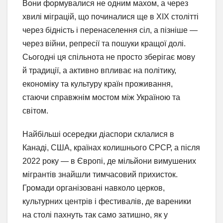
Вони формувалися не одним махом, а через
хвилі міграцій, що починалися ще в XIX столітті
через бідність і перенаселення сіл, а пізніше —
через війни, репресії та пошуки кращої долі.
Сьогодні ця спільнота не просто зберігає мову
й традиції, а активно впливає на політику,
економіку та культуру країн проживання,
стаючи справжнім мостом між Україною та
світом.
Найбільші осередки діаспори склалися в
Канаді, США, країнах колишнього СРСР, а після
2022 року — в Європі, де мільйони вимушених
мігрантів знайшли тимчасовий прихисток.
Громади організовані навколо церков,
культурних центрів і фестивалів, де вареники
на столі пахнуть так само затишно, як у