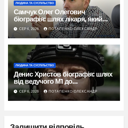
ЛЮДИНА ТА СУСПІЛЬСТВО
Самчук Олег Олегович
біографія: шлях лікаря, який
відродив трансплантологію в
СЕР 6, 2026
ПОТАПЕНКО ОЛЕКСАНДР
Україні
ЛЮДИНА ТА СУСПІЛЬСТВО
Денис Христов біографія: шлях
від ведучого М1 до
«Голландця»
СЕР 6, 2026
ПОТАПЕНКО ОЛЕКСАНДР
Залишити відповідь