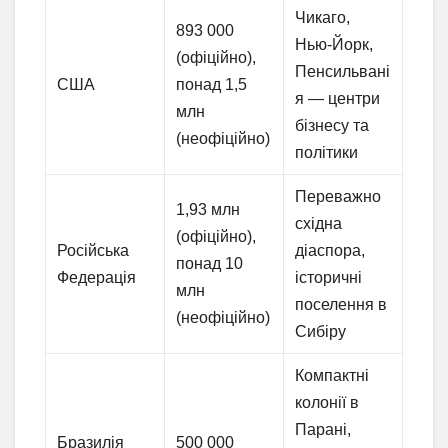
Чикаго,
893 000
Нью-Йорк,
(офіційно),
Пенсильвані
США
понад 1,5
я — центри
млн
бізнесу та
(неофіційно)
політики
Переважно
1,93 млн
східна
(офіційно),
Російська
діаспора,
понад 10
Федерація
історичні
млн
поселення в
(неофіційно)
Сибіру
Компактні
колонії в
Парані,
Бразилія
500 000