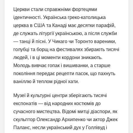
Церкви стали справжніми фортецями
ідентичності. Українська греко-католицька
церква в США та Канаді має десятки парафій,
де служать літургії українською, а після служби
— танці й пісні. У Чикаго чи Торонто вареники,
голубці та борщ на фестивалях збирають тисячі
людей, і в ці моменти кордони зникають.
Молодь вивчає гопак і вишиванки, а старше
покоління передає рецепти пасок, що пахнуть
ваніллю й теплом рідної хати.
Музеї й культурні центри зберігають тисячі
експонатів — від народних костюмів до
сучасного мистецтва. Відомі митці діаспори, як
скульптор Олександр Архипенко чи актор Джек
Паланс, несли український дух у Голлівуд і