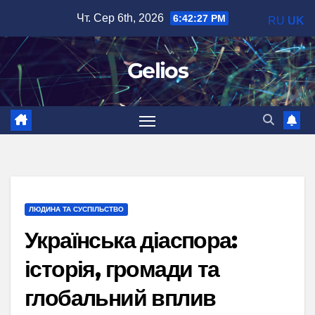
Перейти
Чт. Сер 6th, 2026
6:42:28 PM
RU
UK
до
вмісту
Gelios
ЛЮДИНА ТА СУСПІЛЬСТВО
Українська діаспора:
історія, громади та
глобальний вплив