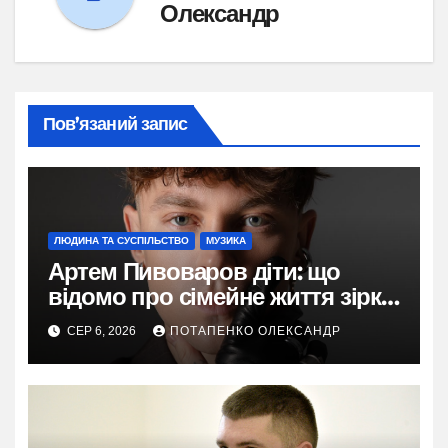
Олександр
Пов’язаний запис
ЛЮДИНА ТА СУСПІЛЬСТВО
МУЗИКА
Артем Пивоваров діти: що
відомо про сімейне життя зірки
у 2026
СЕР 6, 2026
ПОТАПЕНКО ОЛЕКСАНДР