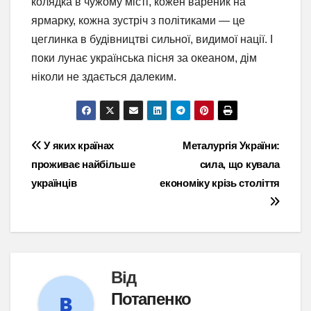
колядка в чужому місті, кожен вареник на
ярмарку, кожна зустріч з політиками — це
цеглинка в будівництві сильної, видимої нації. І
поки лунає українська пісня за океаном, дім
ніколи не здається далеким.
Навігація
У яких країнах
Металургія України:
проживає найбільше
сила, що кувала
записів
українців
економіку крізь століття
Від
Потапенко