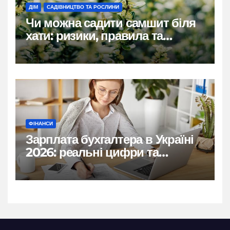
ДІМ
САДІВНИЦТВО ТА РОСЛИНИ
Чи можна садити самшит біля
хати: ризики, правила та
практичні рішення
ФІНАНСИ
Зарплата бухгалтера в Україні
2026: реальні цифри та
нюанси