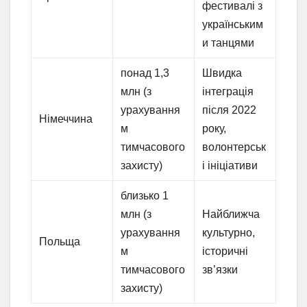
фестивалі з
українським
и танцями
понад 1,3
Швидка
млн (з
інтеграція
урахування
після 2022
Німеччина
м
року,
тимчасового
волонтерськ
захисту)
і ініціативи
близько 1
млн (з
Найближча
урахування
культурно,
Польща
м
історичні
тимчасового
зв’язки
захисту)