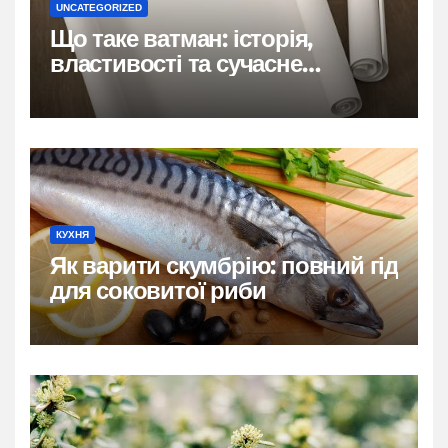
UNCATEGORIZED
Що таке ватман: історія,
властивості та сучасне
застосування
КУХНЯ
Як варити скумбрію: повний гід
для соковитої риби