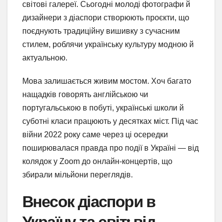
світові галереї. Сьогодні молоді фотографи й
дизайнери з діаспори створюють проєкти, що
поєднують традиційну вишивку з сучасним
стилем, роблячи українську культуру модною й
актуальною.
Мова залишається живим мостом. Хоч багато
нащадків говорять англійською чи
португальською в побуті, українські школи й
суботні класи працюють у десятках міст. Під час
війни 2022 року саме через ці осередки
поширювалася правда про події в Україні — від
колядок у Zoom до онлайн-концертів, що
збирали мільйони переглядів.
Внесок діаспори в
Україну та світ: від