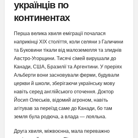
українців по
континентах
Перша велика хвиля еміграції почалася
наприкінці XIX століття, коли селяни з Галичини
та Буковини тікали від малоземелля та злиднів
Австро-Угорщини. Тисячі сімей вирушали до
Канади, США, Бразилії та Аргентини. У преріях
Альберти вони засновували ферми, будували
церкви й школи, зберігаючи українську мову
навіть серед англійського оточення. Доктор
Йосип Олеськів, відомий агроном, навіть
агітував за переїзд саме до Канади, бо там
земля була родюча, а влада — лояльна.
Друга хвиля, міжвоєнна, мала переважно