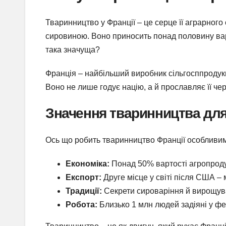
Тваринництво у Франції – це серце її аграрного
сировиною. Воно приносить понад половину варт
така значуща?
Франція – найбільший виробник сільгосппродукці
Воно не лише годує націю, а й прославляє її чер
Значення тваринництва для
Ось що робить тваринництво Франції особливим
Економіка:
Понад 50% вартості агропродук
Експорт:
Друге місце у світі після США – м
Традиції:
Секрети сироваріння й вирощув
Робота:
Близько 1 млн людей задіяні у фе