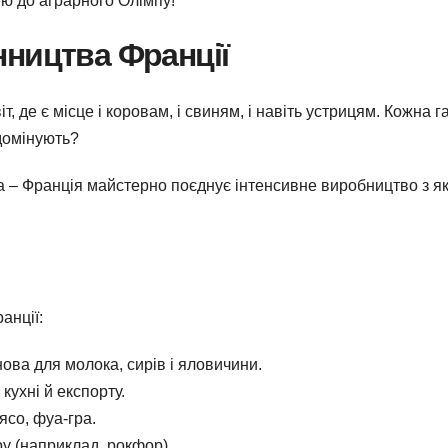
ію до аграрного Олімпу!
нництва Франції
, де є місце і коровам, і свиням, і навіть устрицям. Кожна г
 домінують?
а – Франція майстерно поєднує інтенсивне виробництво з як
анції:
ова для молока, сирів і яловичини.
ухні й експорту.
’ясо, фуа-гра.
ру (наприклад, рокфор).