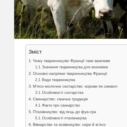
Зміст
Чому тваринництво Франції таке важливе
Значення тваринництва для економіки
Основні напрями тваринництва Франції
Види тваринництва
М’ясо-молочне скотарство: корови як символ
Особливості скотарства
Свинарство: смачна традиція
Факти про свинарство
Птахівництво: від яєць до фуа-гра
Особливості птахівництва
Вівчарство та козівництво: сири й м’ясо