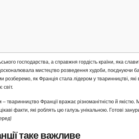
ьського господарства, а справжня гордість країни, яка слави
вдосконалювала мистецтво розведення худоби, поєднуючи ба
 ми розберемо, як Франція стала лідером у тваринництві, які
 світ.
– тваринництво Франції вражає різноманітністю й якістю. 
ікаві факти, які роблять цю галузь унікальною. Готові занур
еред!
ції таке важливе