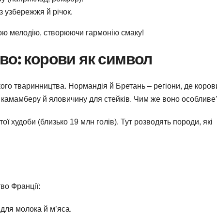
з узбережжя й річок.
свою мелодію, створюючи гармонію смаку!
во: корови як символ
ого тваринництва. Нормандія й Бретань – регіони, де коров
я камамберу й яловичину для стейків. Чим же воно особливе
ої худоби (близько 19 млн голів). Тут розводять породи, які
во Франції:
для молока й м’яса.