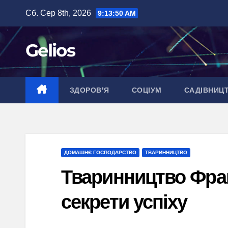
Перейти
Сб. Сер 8th, 2026
9:13:51 AM
до
вмісту
Gelios
ЗДОРОВ’Я
СОЦІУМ
САДІВНИЦ
ДОМАШНЄ ГОСПОДАРСТВО
ТВАРИННИЦТВО
Тваринництво Франц
секрети успіху