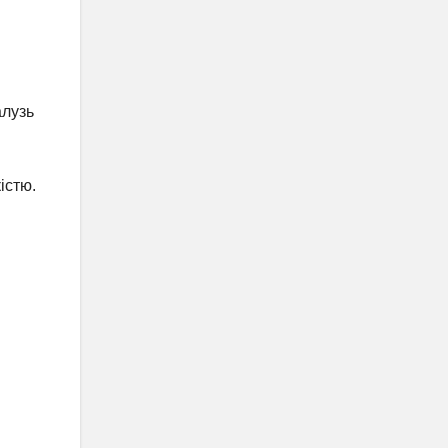
алузь
істю.