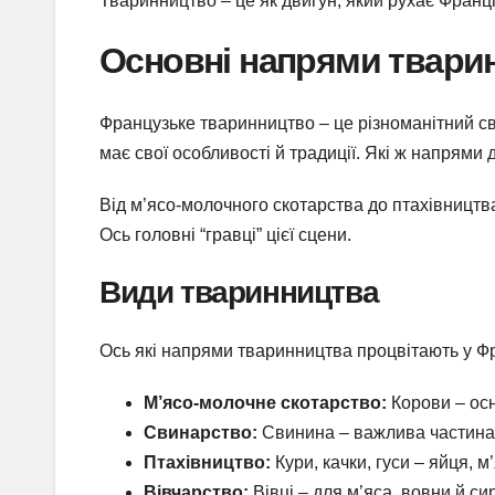
Тваринництво – це як двигун, який рухає Франц
Основні напрями твари
Французьке тваринництво – це різноманітний світ
має свої особливості й традиції. Які ж напрями
Від м’ясо-молочного скотарства до птахівництв
Ось головні “гравці” цієї сцени.
Види тваринництва
Ось які напрями тваринництва процвітають у Фр
М’ясо-молочне скотарство:
Корови – осн
Свинарство:
Свинина – важлива частина к
Птахівництво:
Кури, качки, гуси – яйця, м
Вівчарство:
Вівці – для м’яса, вовни й си