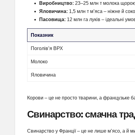
Виробництво:
23–25 млн т молока щороку
Яловичина:
1,5 млн т м’яса – ніжне й сок
Пасовища:
12 млн га луків – ідеальні умо
Показник
Поголів’я ВРХ
Молоко
Яловичина
Корови – це не просто тварини, а французьке б
Свинарство: смачна тра
Свинарство у Франції – це не лише м’ясо, а й м