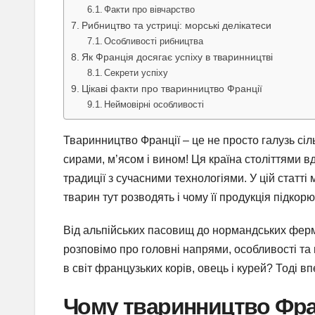
Факти про вівчарство
Рибництво та устриці: морські делікатеси
Особливості рибництва
Як Франція досягає успіху в тваринництві
Секрети успіху
Цікаві факти про тваринництво Франції
Неймовірні особливості
Тваринництво Франції – це не просто галузь сіл
сирами, м’ясом і вином! Ця країна століттями 
традиції з сучасними технологіями. У цій статті
тварин тут розводять і чому її продукція підкорює
Від альпійських пасовищ до нормандських ферм 
розповімо про головні напрями, особливості та ц
в світ французьких корів, овець і курей? Тоді вп
Чому тваринництво Фран