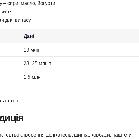
 – сири, масло, йогурти.
овите.
ви для випасу.
Дані
19 млн
23–25 млн т
1,5 млн т
агатство!
диція
истецтво створення делікатесів: шинка, ковбаси, паштети.