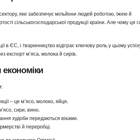
 сектору, яке забезпечує мільйони людей роботою, їжею й
ості сільськогосподарської продукції країни. Але чому ця г
ї в ЄС, і тваринництво відіграє ключову роль у цьому успіху
ез експорт м’яса, молока й сирів.
 економіки
:
ції – це м’ясо, молоко, яйця.
’ясо, сири, вино.
ання худоби передаються віками.
рмерстві й переробці.