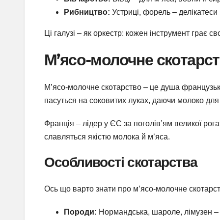
Рибництво:
Устриці, форель – делікатеси 
Ці галузі – як оркестр: кожен інструмент грає 
М’ясо-молочне скотарст
М’ясо-молочне скотарство – це душа французьк
пасуться на соковитих луках, даючи молоко дл
Франція – лідер у ЄС за поголів’ям великої рогат
славляться якістю молока й м’яса.
Особливості скотарства
Ось що варто знати про м’ясо-молочне скотарст
Породи:
Нормандська, шароле, лімузен – 