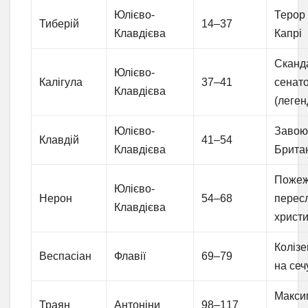
Юлієво-
Терор
Тиберій
14–37
Клавдієва
Капрі
Сканда
Юлієво-
Калігула
37–41
сенат
Клавдієва
(леген
Юлієво-
Завою
Клавдій
41–54
Клавдієва
Британ
Пожеж
Юлієво-
Нерон
54–68
перес
Клавдієва
христ
Колізе
Веспасіан
Флавії
69–79
на сеч
Макси
Траян
Антоніни
98–117