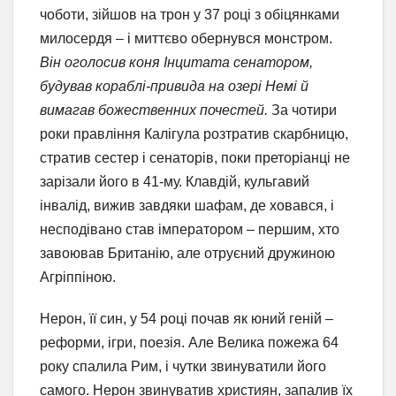
чоботи, зійшов на трон у 37 році з обіцянками
милосердя – і миттєво обернувся монстром.
Він оголосив коня Інцитата сенатором,
будував кораблі-привида на озері Немі й
вимагав божественних почестей.
За чотири
роки правління Калігула розтратив скарбницю,
стратив сестер і сенаторів, поки преторіанці не
зарізали його в 41-му. Клавдій, кульгавий
інвалід, вижив завдяки шафам, де ховався, і
несподівано став імператором – першим, хто
завоював Британію, але отруєний дружиною
Агріппіною.
Нерон, її син, у 54 році почав як юний геній –
реформи, ігри, поезія. Але Велика пожежа 64
року спалила Рим, і чутки звинуватили його
самого. Нерон звинуватив християн, запалив їх