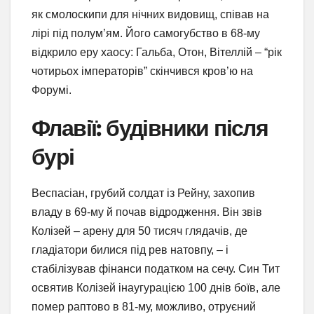
як смолоскипи для нічних видовищ, співав на
лірі під полум’ям. Його самогубство в 68-му
відкрило еру хаосу: Гальба, Отон, Вітеллій – “рік
чотирьох імператорів” скінчився кров’ю на
Форумі.
Флавії: будівники після
бурі
Веспасіан, грубий солдат із Рейну, захопив
владу в 69-му й почав відродження. Він звів
Колізей – арену для 50 тисяч глядачів, де
гладіатори билися під рев натовпу, – і
стабілізував фінанси податком на сечу. Син Тит
освятив Колізей інаугурацією 100 днів боїв, але
помер раптово в 81-му, можливо, отруєний