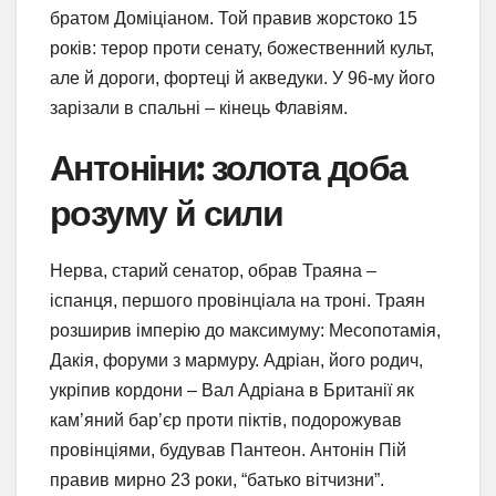
братом Доміціаном. Той правив жорстоко 15
років: терор проти сенату, божественний культ,
але й дороги, фортеці й акведуки. У 96-му його
зарізали в спальні – кінець Флавіям.
Антоніни: золота доба
розуму й сили
Нерва, старий сенатор, обрав Траяна –
іспанця, першого провінціала на троні. Траян
розширив імперію до максимуму: Месопотамія,
Дакія, форуми з мармуру. Адріан, його родич,
укріпив кордони – Вал Адріана в Британії як
кам’яний бар’єр проти піктів, подорожував
провінціями, будував Пантеон. Антонін Пій
правив мирно 23 роки, “батько вітчизни”.