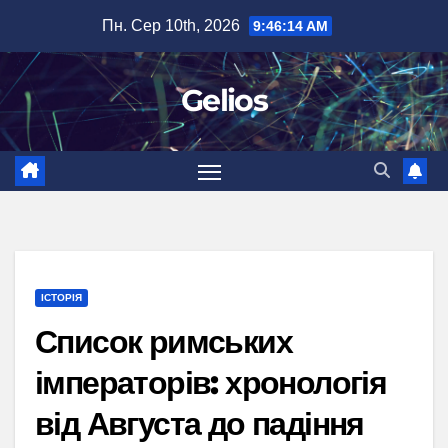
Перейти
Пн. Сер 10th, 2026
9:46:15 AM
до
вмісту
Gelios
ІСТОРІЯ
Список римських
імператорів: хронологія
від Августа до падіння