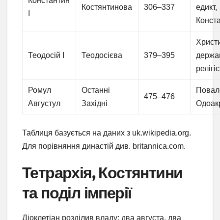
Константин
Костянтинова
306–337
едикт,
I
Конст
Христ
Теодосій I
Теодосієва
379–395
держа
релігі
Ромул
Останні
Повал
475–476
Августул
Західні
Одоак
Таблиця базується на даних з uk.wikipedia.org.
Для порівняння династій див. britannica.com.
Тетрархія, Костянтини
та поділ імперії
Діоклетіан розділив владу: два августа, два