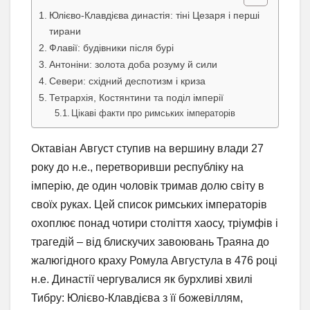
Юлієво-Клавдієва династія: тіні Цезаря і перші
тирани
Флавії: будівники після бурі
Антоніни: золота доба розуму й сили
Севери: східний деспотизм і криза
Тетрархія, Костянтини та поділ імперії
Цікаві факти про римських імператорів
Октавіан Август ступив на вершину влади 27
року до н.е., перетворивши республіку на
імперію, де один чоловік тримав долю світу в
своїх руках. Цей список римських імператорів
охоплює понад чотири століття хаосу, тріумфів і
трагедій – від блискучих завоювань Траяна до
жалюгідного краху Ромула Августула в 476 році
н.е. Династії чергувалися як бурхливі хвилі
Тибру: Юлієво-Клавдієва з її божевіллям,