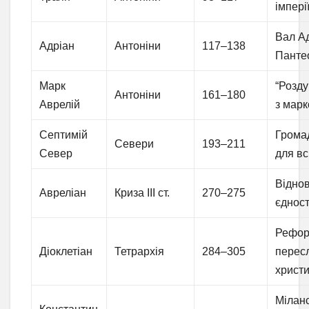
імпері
Вал Ад
Адріан
Антоніни
117–138
Панте
Марк
“Розду
Антоніни
161–180
Аврелій
з мар
Септимій
Грома
Севери
193–211
Север
для вс
Відно
Авреліан
Криза III ст.
270–275
єдност
Рефор
Діоклетіан
Тетрархія
284–305
перес
христ
Мілан