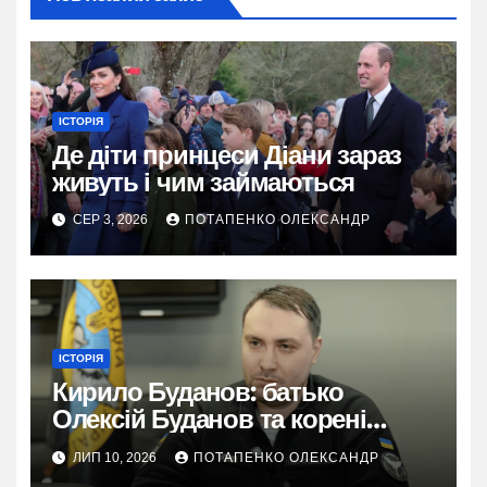
ІСТОРІЯ
Де діти принцеси Діани зараз
живуть і чим займаються
СЕР 3, 2026
ПОТАПЕНКО ОЛЕКСАНДР
ІСТОРІЯ
Кирило Буданов: батько
Олексій Буданов та корені
характеру
ЛИП 10, 2026
ПОТАПЕНКО ОЛЕКСАНДР