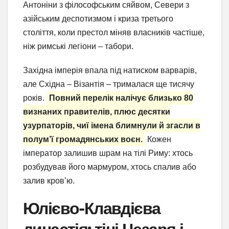
Антоніни з філософським сяйвом, Севери з
азійським деспотизмом і криза третього
століття, коли престол міняв власників частіше,
ніж римські легіони – табори.
Західна імперія впала під натиском варварів,
але Східна – Візантія – трималася ще тисячу
років.
Повний перелік налічує близько 80
визнаних правителів, плюс десятки
узурпаторів, чиї імена блимнули й згасли в
полум’ї громадянських воєн.
Кожен
імператор залишив шрам на тілі Риму: хтось
розбудував його мармуром, хтось спалив або
залив кров’ю.
Юлієво-Клавдієва