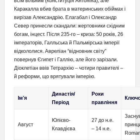
всім вільним (Конституція Антоніна), але
Каракалла вбив брата в материнських обіймах і
вирізав Александрію. Елагабал і Олександр
Север принесли скандали: жертовники східним
богам, інцест. Після 235-го – криза: 50 років, 26
імператорів, Галльська й Пальмірська імперії
відкололися. Авреліан “відновник світу”
повернув Єгипет і Галлію, але його зарізали.
Діоклетіан ввів Тетрархію – чотири правителі –
й реформи, що врятували імперію.
Династія/
Роки
Ім’я
Ключо
Період
правління
Засну
Юлієво-
27 до н.е.
Август
принци
Клавдієва
– 14 н.е.
Roma