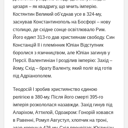
цезаря – як квадригу, що мчить імперію.
Костянтин Великий об’єднав усе в 324-му,
заснував Константинополь на Босфорі – нову
столицю, де східне сонце освітлювало Рим.
Його едикт 313-го дав християнам свободу. Син
Констанцій II і племінник Юліан Відступник
боролися з язичництвом, але Юліан загинув у
Персії. Валентиніан I розділив імперію: Захід –
йому, Схід – брату Валенту, який поліг від готів
під Адріанополем.
Теодосій I зробив християнство єдиною
релігією в 380-му. Після його смерті 395-го
імперія розкололася назавжди. Захід гинув під
Аларіхом, Аттилой, Одоакром: Гонорій ховався
в Равенні, Ромул Августул, хлопчик на троні,
здав корону в 476-му. Схід процвітав: Юстиніан