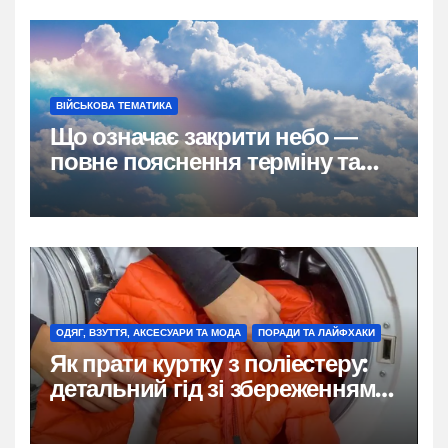
ВІЙСЬКОВА ТЕМАТИКА
Що означає закрити небо —
повне пояснення терміну та
його значення для України
ОДЯГ, ВЗУТТЯ, АКСЕСУАРИ ТА МОДА
ПОРАДИ ТА ЛАЙФХАКИ
Як прати куртку з поліестеру:
детальний гід зі збереженням
форми й кольору