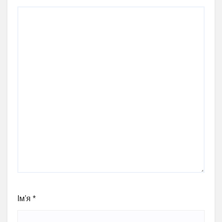
Ім'я
*