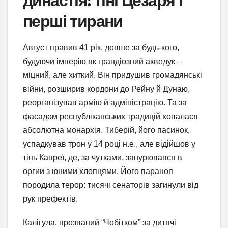
династія: тіні Цезаря і
перші тирани
Август правив 41 рік, довше за будь-кого,
будуючи імперію як грандіозний акведук –
міцний, але хиткий. Він придушив громадянські
війни, розширив кордони до Рейну й Дунаю,
реорганізував армію й адміністрацію. Та за
фасадом республіканських традицій ховалася
абсолютна монархія. Тиберій, його пасинок,
успадкував трон у 14 році н.е., але відійшов у
тінь Капреї, де, за чутками, занурювався в
оргии з юними хлопцями. Його параноя
породила терор: тисячі сенаторів загинули від
рук префектів.
Калігула, прозваний “Чобітком” за дитячі