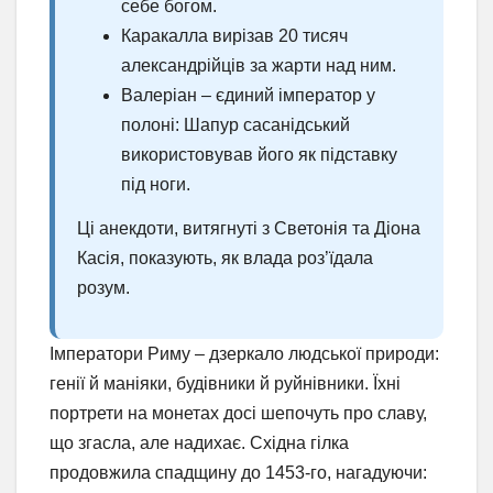
себе богом.
Каракалла вирізав 20 тисяч
александрійців за жарти над ним.
Валеріан – єдиний імператор у
полоні: Шапур сасанідський
використовував його як підставку
під ноги.
Ці анекдоти, витягнуті з Светонія та Діона
Касія, показують, як влада роз’їдала
розум.
Імператори Риму – дзеркало людської природи:
генії й маніяки, будівники й руйнівники. Їхні
портрети на монетах досі шепочуть про славу,
що згасла, але надихає. Східна гілка
продовжила спадщину до 1453-го, нагадуючи: