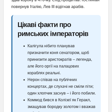
повернув Італію, Лев III відігнав арабів.
Цікаві факти про
римських імператорів
Калігула нібито планував
призначити коня сенатором, щоб
принизити аристократів – легенда,
але його оргії на палацових
кораблях реальні.
Нерон співав на публічних
концертах, де слухачі не сміли піти;
один хлопчик заснув – і його побили.
Коммод бився в Колізеї як Геракл,
змащував бородку золотом і вважав