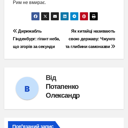
Рим не вмирає.
Навігація
Дирижабль
Як китайці називають
Гінденбург: гігант неба,
свою державу: Чжунго
записів
що згорів за секунди
та глибини самоназви
Від
Потапенко
Олександр
Пов’язаний запис