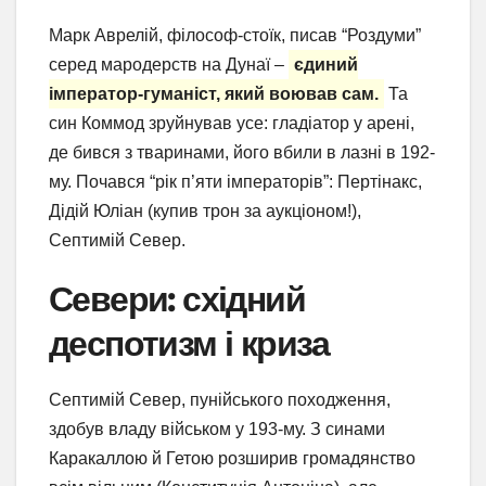
Марк Аврелій, філософ-стоїк, писав “Роздуми”
серед мародерств на Дунаї –
єдиний
імператор-гуманіст, який воював сам.
Та
син Коммод зруйнував усе: гладіатор у арені,
де бився з тваринами, його вбили в лазні в 192-
му. Почався “рік п’яти імператорів”: Пертінакс,
Дідій Юліан (купив трон за аукціоном!),
Септимій Север.
Севери: східний
деспотизм і криза
Септимій Север, пунійського походження,
здобув владу військом у 193-му. З синами
Каракаллою й Гетою розширив громадянство