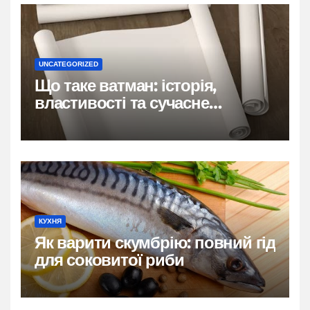
UNCATEGORIZED
Що таке ватман: історія,
властивості та сучасне
застосування
КУХНЯ
Як варити скумбрію: повний гід
для соковитої риби