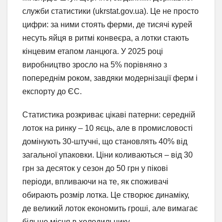
служби статистики (ukrstat.gov.ua). Це не просто
цифри: за ними стоять ферми, де тисячі курей
несуть яйця в ритмі конвеєра, а лотки стають
кінцевим етапом ланцюга. У 2025 році
виробництво зросло на 5% порівняно з
попереднім роком, завдяки модернізації ферм і
експорту до ЄС.
Статистика розкриває цікаві патерни: середній
лоток на ринку – 10 яєць, але в промисловості
домінують 30-штучні, що становлять 40% від
загальної упаковки. Ціни коливаються – від 30
грн за десяток у сезон до 50 грн у пікові
періоди, впливаючи на те, як споживачі
обирають розмір лотка. Це створює динаміку,
де великий лоток економить гроші, але вимагає
більше місця в холодильнику.