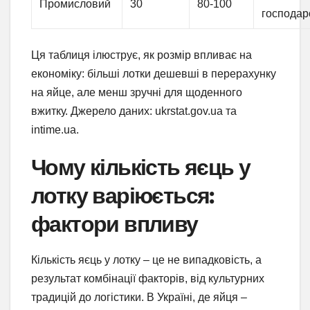
Промисловий
30
80-100
господар
Ця таблиця ілюструє, як розмір впливає на
економіку: більші лотки дешевші в перерахунку
на яйце, але менш зручні для щоденного
вжитку. Джерело даних: ukrstat.gov.ua та
intime.ua.
Чому кількість яєць у
лотку варіюється:
фактори впливу
Кількість яєць у лотку – це не випадковість, а
результат комбінації факторів, від культурних
традицій до логістики. В Україні, де яйця –