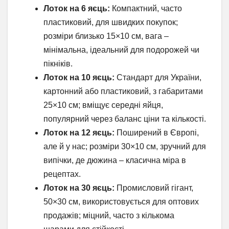
Лоток на 6 яєць:
Компактний, часто
пластиковий, для швидких покупок;
розміри близько 15×10 см, вага –
мінімальна, ідеальний для подорожей чи
пікніків.
Лоток на 10 яєць:
Стандарт для України,
картонний або пластиковий, з габаритами
25×10 см; вміщує середні яйця,
популярний через баланс ціни та кількості.
Лоток на 12 яєць:
Поширений в Європі,
але й у нас; розміри 30×10 см, зручний для
випічки, де дюжина – класична міра в
рецептах.
Лоток на 30 яєць:
Промисловий гігант,
50×30 см, використовується для оптових
продажів; міцний, часто з кількома