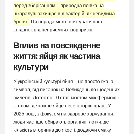
перед зберіганням – природна плівка на
шкаралупі захищає від бактерій, як невидима
броня.
Ця порада може врятувати ваш
сніданок від неприємних сюрпризів.
Вплив на повсякденне
життя: яйця як частина
культури
У українській культурі яйця – не просто їжа, а
символ, від писанок на Великдень до щоденних
омлетів. Лоток по 10 стає мостом між фермою і
столом, де кожне яйце несе історію праці. У
2025 році, з фокусом на здорове харчування,
люди частіше обирають органічні лотки, де
кількість вторинна до якості, додаючи смаку