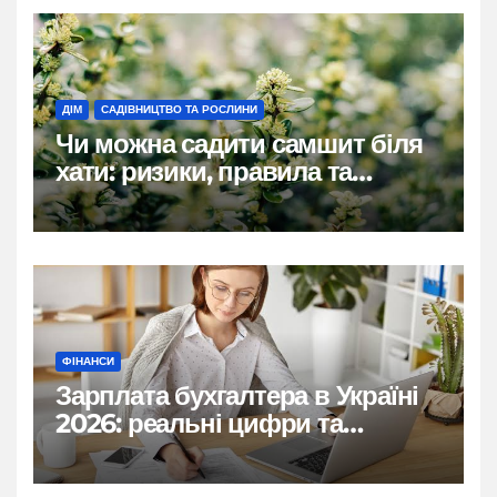
ДІМ
САДІВНИЦТВО ТА РОСЛИНИ
Чи можна садити самшит біля
хати: ризики, правила та
практичні рішення
ФІНАНСИ
Зарплата бухгалтера в Україні
2026: реальні цифри та
нюанси