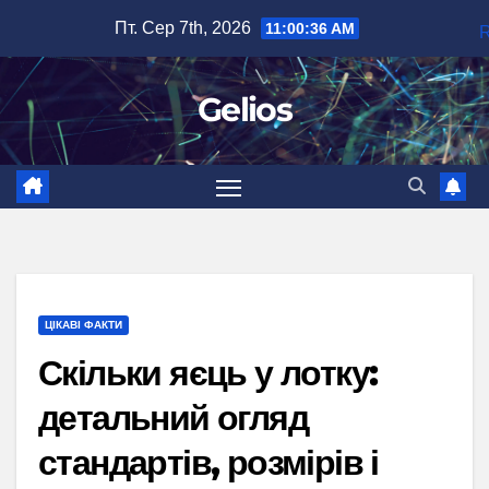
Перейти
Пт. Сер 7th, 2026
11:00:38 AM
до
вмісту
Gelios
ЦІКАВІ ФАКТИ
Скільки яєць у лотку:
детальний огляд
стандартів, розмірів і