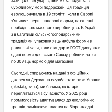
захищало від ударів, ніби м’яка подушка в
бурхливому морі подорожей. Ця традиція
еволюціонувала в 19 столітті, коли в Європі
з’явилися перші паперові форми, натхненні
необхідністю масового виробництва. В Україні,
з її багатими сільськогосподарськими
традиціями, упаковка яєць набула форми в
радянські часи, коли стандарти ГОСТ диктували
єдині норми для всього Союзу, роблячи лотки
по 30 яєць нормою для магазинів.
Сьогодні, спираючись на дані з офіційних
джерел як Державна служба статистики України
(ukrstat.gov.ua), ми бачимо, як історія
переплітається з сучасністю. У 2025 році
промисловість адаптувалася до екологічних
трендів, замінюючи пластик на біорозкладні