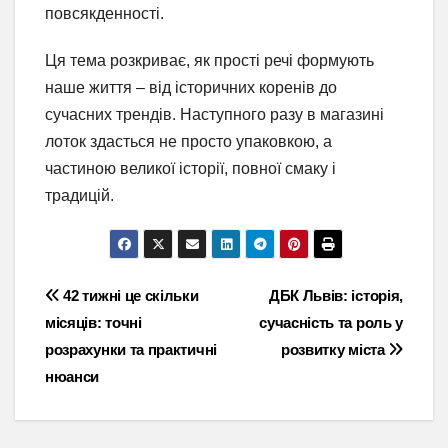
повсякденності.
Ця тема розкриває, як прості речі формують
наше життя – від історичних коренів до
сучасних трендів. Наступного разу в магазині
лоток здасться не просто упаковкою, а
частиною великої історії, повної смаку і
традицій.
Навігація
42 тижні це скільки
ДБК Львів: історія,
місяців: точні
сучасність та роль у
записів
розрахунки та практичні
розвитку міста
нюанси