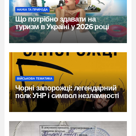
НАУКА ТА ПРИРОДА
Що потрібно здавати на
туризм в Україні у 2026 році
ВІЙСЬКОВА ТЕМАТИКА
Чорні запорожці: легендарний
полк УНР і символ незламності