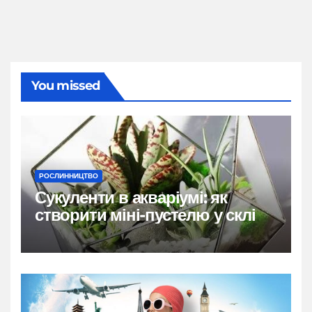
You missed
РОСЛИННИЦТВО
Сукуленти в акваріумі: як
створити міні-пустелю у склі