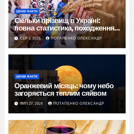
ЦІКАВІ ФАКТИ
Скільки прізвищ в Україні:
повна статистика, походження
та живі історії
СЕР 3, 2026
ПОТАПЕНКО ОЛЕКСАНДР
ЦІКАВІ ФАКТИ
Оранжевий місяць: чому небо
загоряється теплим сяйвом
ЛИП 27, 2026
ПОТАПЕНКО ОЛЕКСАНДР