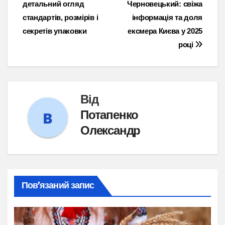
детальний огляд
Черновецький: свіжа
записів
стандартів, розмірів і
інформація та доля
секретів упаковки
ексмера Києва у 2025
році
Від
Потапенко
Олександр
Пов’язаний запис