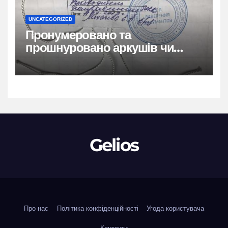
UNCATEGORIZED
Пронумеровано та
прошнуровано аркушів чи
сторінок: повний гайд
Gelios
Про нас
Політика конфіденційності
Угода користувача