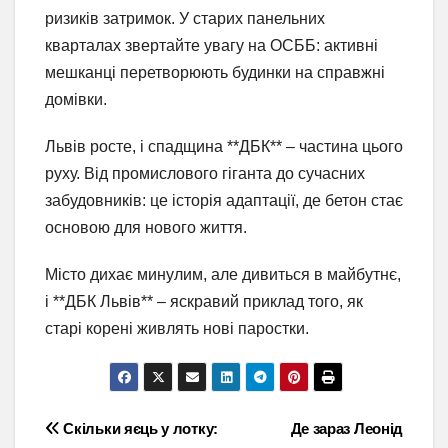
ризиків затримок. У старих панельних
кварталах звертайте увагу на ОСББ: активні
мешканці перетворюють будинки на справжні
домівки.
Львів росте, і спадщина **ДБК** – частина цього
руху. Від промислового гіганта до сучасних
забудовників: це історія адаптації, де бетон стає
основою для нового життя.
Місто дихає минулим, але дивиться в майбутнє,
і **ДБК Львів** – яскравий приклад того, як
старі корені живлять нові паростки.
Навігація
Скільки яєць у лотку:
Де зараз Леонід