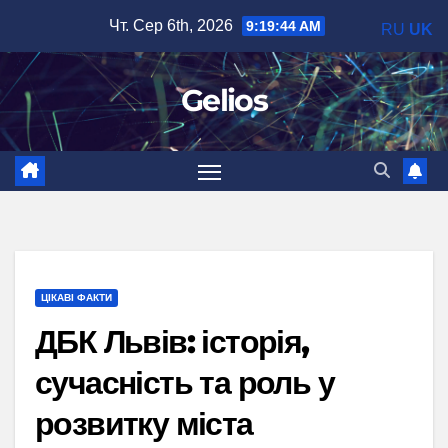
Перейти
Чт. Сер 6th, 2026
9:19:45 AM
RU
UK
до
вмісту
Gelios
ЦІКАВІ ФАКТИ
ДБК Львів: історія,
сучасність та роль у
розвитку міста