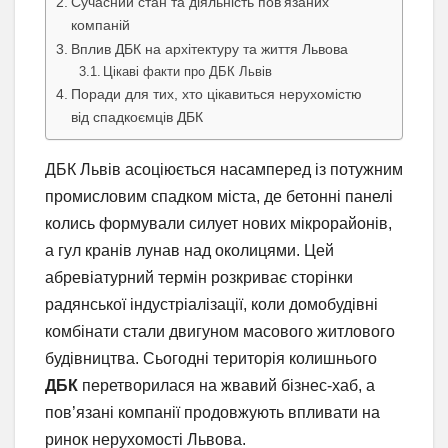
Сучасний стан та діяльність пов’язаних
компаній
Вплив ДБК на архітектуру та життя Львова
Цікаві факти про ДБК Львів
Поради для тих, хто цікавиться нерухомістю
від спадкоємців ДБК
ДБК Львів асоціюється насамперед із потужним
промисловим спадком міста, де бетонні панелі
колись формували силует нових мікрорайонів,
а гул кранів лунав над околицями. Цей
абревіатурний термін розкриває сторінки
радянської індустріалізації, коли домобудівні
комбінати стали двигуном масового житлового
будівництва. Сьогодні територія колишнього
ДБК
перетворилася на жвавий бізнес-хаб, а
пов’язані компанії продовжують впливати на
ринок нерухомості Львова.