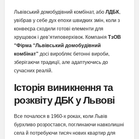
Львівський домобудівний комбінат, або
ЛДБК
,
увібрав у себе дух епохи швидких змін, коли з
конвеєра сходили готові елементи для
хрущовок і дев’ятиповерхівок. Компанія
ТзОВ
“Фірма “Львівський домобудівний
комбінат”
досі виробляє бетонні вироби,
зберігаючи традиції, але адаптуючись до
сучасних реалій.
Історія виникнення та
розквіту ДБК у Львові
Все почалося в 1960-х роках, коли Львів
бурхливо розростався, поглинаючи навколишні
села й потребуючи тисяч нових квартир для