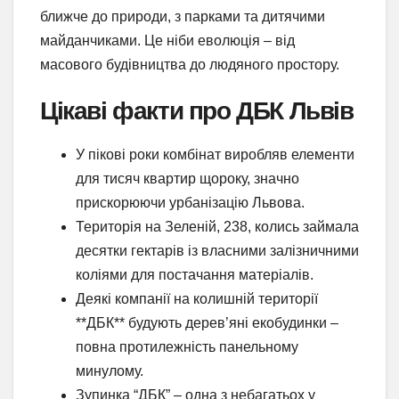
ближче до природи, з парками та дитячими
майданчиками. Це ніби еволюція – від
масового будівництва до людяного простору.
Цікаві факти про ДБК Львів
У пікові роки комбінат виробляв елементи
для тисяч квартир щороку, значно
прискорюючи урбанізацію Львова.
Територія на Зеленій, 238, колись займала
десятки гектарів із власними залізничними
коліями для постачання матеріалів.
Деякі компанії на колишній території
**ДБК** будують дерев’яні екобудинки –
повна протилежність панельному
минулому.
Зупинка “ДБК” – одна з небагатьох у