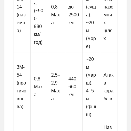
а
14
0,8
до
(сущ
назе
(~90
(наз
Мах
2500
а),
мни
0–
емн
а
км
~20
х
980
а)
м
ціля
км/
(мор
х
год)
е)
~20
3М-
м
54
2,5–
(мар
Атак
0,8
440–
(про
2,9
ш),
а
Мах
660
тичо
Мах
4–5
кора
а
км
вно
а
м
блів
ва)
(фіні
ш)
Наз