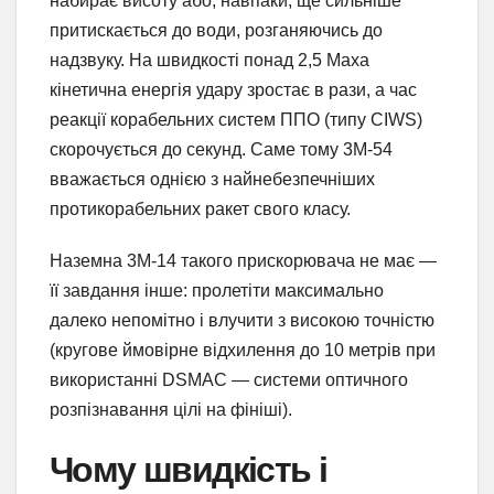
набирає висоту або, навпаки, ще сильніше
притискається до води, розганяючись до
надзвуку. На швидкості понад 2,5 Маха
кінетична енергія удару зростає в рази, а час
реакції корабельних систем ППО (типу CIWS)
скорочується до секунд. Саме тому 3М-54
вважається однією з найнебезпечніших
протикорабельних ракет свого класу.
Наземна 3М-14 такого прискорювача не має —
її завдання інше: пролетіти максимально
далеко непомітно і влучити з високою точністю
(кругове ймовірне відхилення до 10 метрів при
використанні DSMAC — системи оптичного
розпізнавання цілі на фініші).
Чому швидкість і