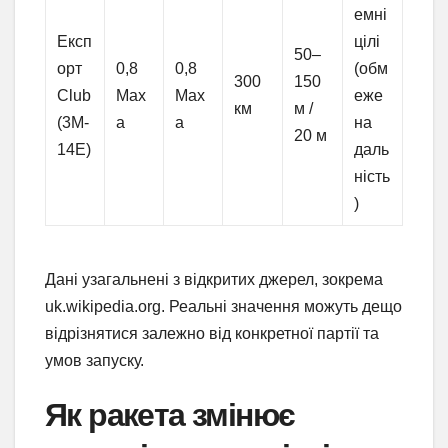
емні
Експ
цілі
50–
орт
0,8
0,8
(обм
300
150
Club
Мах
Мах
еже
км
м /
(3М-
а
а
на
20 м
14Е)
даль
ність
)
Дані узагальнені з відкритих джерел, зокрема
uk.wikipedia.org. Реальні значення можуть дещо
відрізнятися залежно від конкретної партії та
умов запуску.
Як ракета змінює