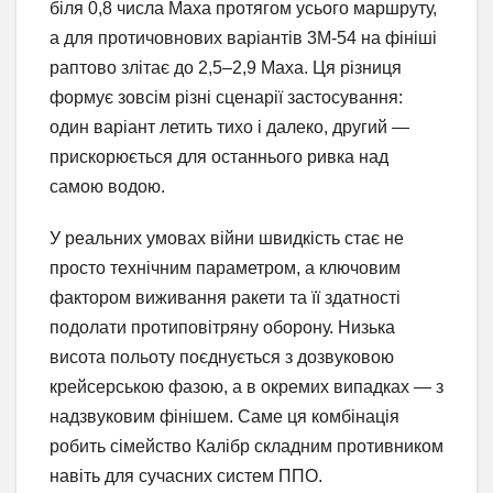
біля 0,8 числа Маха протягом усього маршруту,
а для протичовнових варіантів 3М-54 на фініші
раптово злітає до 2,5–2,9 Маха. Ця різниця
формує зовсім різні сценарії застосування:
один варіант летить тихо і далеко, другий —
прискорюється для останнього ривка над
самою водою.
У реальних умовах війни швидкість стає не
просто технічним параметром, а ключовим
фактором виживання ракети та її здатності
подолати протиповітряну оборону. Низька
висота польоту поєднується з дозвуковою
крейсерською фазою, а в окремих випадках — з
надзвуковим фінішем. Саме ця комбінація
робить сімейство Калібр складним противником
навіть для сучасних систем ППО.