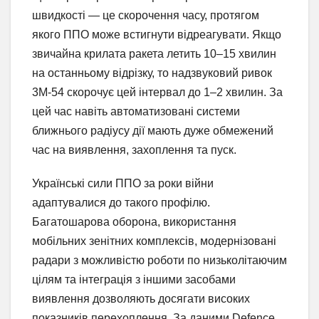
швидкості — це скорочення часу, протягом
якого ППО може встигнути відреагувати. Якщо
звичайна крилата ракета летить 10–15 хвилин
на останньому відрізку, то надзвуковий ривок
3М-54 скорочує цей інтервал до 1–2 хвилин. За
цей час навіть автоматизовані системи
ближнього радіусу дії мають дуже обмежений
час на виявлення, захоплення та пуск.
Українські сили ППО за роки війни
адаптувалися до такого профілю.
Багатошарова оборона, використання
мобільних зенітних комплексів, модернізовані
радари з можливістю роботи по низьколітаючим
цілям та інтеграція з іншими засобами
виявлення дозволяють досягати високих
показників перехоплення. За даними Defence