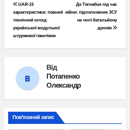
Навігація
UAR-15
Де Тягнибок під час
характеристики: повний
війни: підполковник ЗСУ
записів
технічний огляд
на чолі батальйону
української модульної
дронів
штурмової гвинтівки
Від
Потапенко
Олександр
Пов’язаний запис