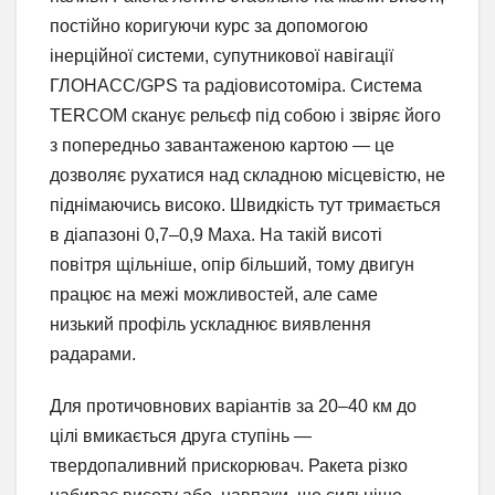
постійно коригуючи курс за допомогою
інерційної системи, супутникової навігації
ГЛОНАСС/GPS та радіовисотоміра. Система
TERCOM сканує рельєф під собою і звіряє його
з попередньо завантаженою картою — це
дозволяє рухатися над складною місцевістю, не
піднімаючись високо. Швидкість тут тримається
в діапазоні 0,7–0,9 Маха. На такій висоті
повітря щільніше, опір більший, тому двигун
працює на межі можливостей, але саме
низький профіль ускладнює виявлення
радарами.
Для протичовнових варіантів за 20–40 км до
цілі вмикається друга ступінь —
твердопаливний прискорювач. Ракета різко