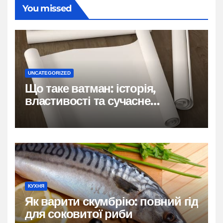
You missed
UNCATEGORIZED
Що таке ватман: історія,
властивості та сучасне
застосування
КУХНЯ
Як варити скумбрію: повний гід
для соковитої риби