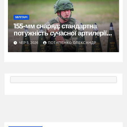
МІЛІТАРІ
155-мм снаряд: стандартна
потужність сучасної артилерії
від французьких коренів до
ЧЕР 5, 2026
ПОТАПЕНКО ОЛЕКСАНДР
GPS-точності