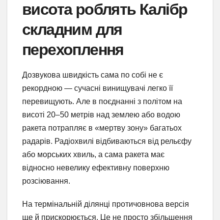
висота роблять Калібр
складним для
перехоплення
Дозвукова швидкість сама по собі не є
рекордною — сучасні винищувачі легко її
перевищують. Але в поєднанні з політом на
висоті 20–50 метрів над землею або водою
ракета потрапляє в «мертву зону» багатьох
радарів. Радіохвилі відбиваються від рельєфу
або морських хвиль, а сама ракета має
відносно невелику ефективну поверхню
розсіювання.
На термінальній ділянці протичовнова версія
ще й прискорюється. Це не просто збільшення