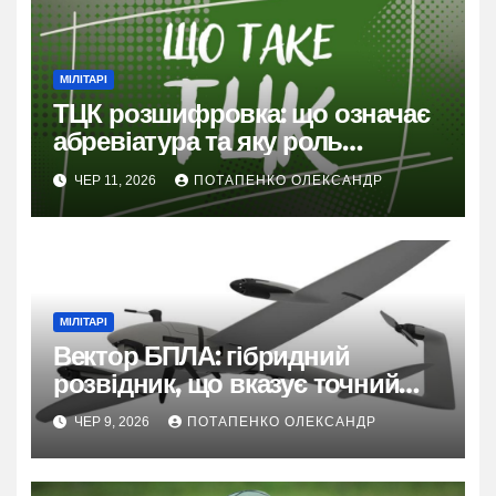
МІЛІТАРІ
ТЦК розшифровка: що означає
абревіатура та яку роль
відіграє система в Україні
ЧЕР 11, 2026
ПОТАПЕНКО ОЛЕКСАНДР
МІЛІТАРІ
Вектор БПЛА: гібридний
розвідник, що вказує точний
напрямок на фронті
ЧЕР 9, 2026
ПОТАПЕНКО ОЛЕКСАНДР