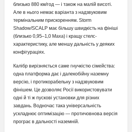
близько 880 км/год — і також на малій висоті.
Але в нього немає варіанта з надзвуковим
термінальним прискоренням. Storm
Shadow/SCALP має більшу швидкість на фініші
(близько 0,95–1,0 Маха) і кращу стелс-
характеристику, але меншу дальність у деяких
конфігураціях.
Калібр вирізняється саме гнучкістю сімейства:
одна платформа дає і далекобійну наземну
версію, і протикорабельну з надзвуковим
фінішем. Це дозволяє Росії використовувати
одні й ті ж пускові установки для різних
завдань. Водночас така універсальність
ускладнює оптимізацію — протичовнова версія
програє в дальності наземній.