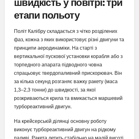
швидкість у повітрі: три
етапи польоту
Політ Калібру складається з чітко розділених
фаз, кожна з яких використовує різні двигуни та
принципи аеродинаміки. На старті з
вертикальної пускової установки корабля або з
торпедного апарата підводного човна
спрацьовує твердопаливний прискорювач. Він
за кілька секунд розганяє важку ракету (маса
1,3–2,3 тонни) до швидкості, за якої
розкриваються крила та вмикається маршевий
турбореактивний двигун.
На крейсерській ділянці основну роботу
виконує турбореактивний двигун на рідкому
паливі. Ракета летить стабільно на малій висоті,