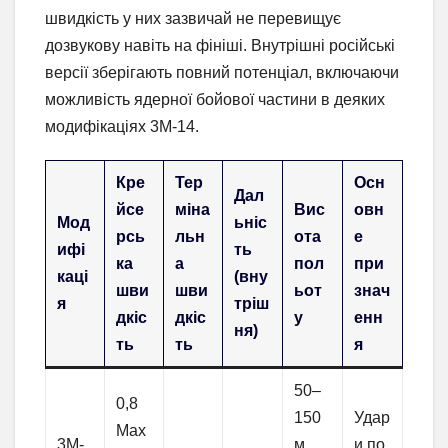
швидкість у них зазвичай не перевищує
дозвукову навіть на фініші. Внутрішні російські
версії зберігають повний потенціал, включаючи
можливість ядерної бойової частини в деяких
модифікаціях 3М-14.
Кре
Тер
Осн
Дал
йсе
міна
Вис
овн
Мод
ьніс
рсь
льн
ота
е
ифі
ть
ка
а
пол
при
каці
(вну
шви
шви
ьот
знач
я
тріш
дкіс
дкіс
у
енн
ня)
ть
ть
я
50–
0,8
150
Удар
Мах
3М-
м
и по