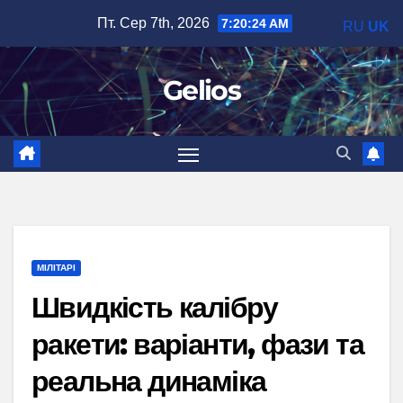
Перейти
Пт. Сер 7th, 2026
7:20:26 AM
RU
UK
до
вмісту
Gelios
МІЛІТАРІ
Швидкість калібру
ракети: варіанти, фази та
реальна динаміка