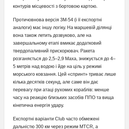
контурів місцевості з бортовою картою.
Протичовнова версія 3М-54 (і її експортні
аналоги) має іншу логіку. На маршевій ділянці
вона також летить дозвуково, але на
завершальному етапі вмикає додатковий
твердопаливний прискорювач. Ракета
розганяється до 2,5–2,9 Маха, знижується до 4–
5 метрів над водою і йде на ціль у режимі
морського ковзання. Цей «спринт» триває лише
кілька десятків секунд, але саме він дає
перевагу при атаці рухомих кораблів: менше
часу на реакцію близьких засобів ППО та вища
кінетична енергія удару.
Експортні варіанти Club часто обмежені
дальністю 300 км через режим MTCR, а