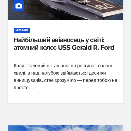
МІЛІТАРІ
Найбільший авіаносець у світі:
атомний колос USS Gerald R. Ford
Коли сталевий ніс авіаносця розтинає солоні
хвилі, а над палубою здіймаються десятки
винищувачів, стає зрозуміло — перед тобою не
просто…