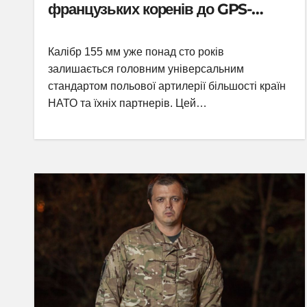
французьких коренів до GPS-
точності
Калібр 155 мм уже понад сто років
залишається головним універсальним
стандартом польової артилерії більшості країн
НАТО та їхніх партнерів. Цей…