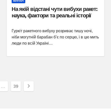
МІЛІТАРІ
На якій відстані чути вибухи ракет:
наука, фактори та реальні історії
Гуркіт ракетного вибуху розриває тишу ночі,
ніби могутній барабан б’є по серцю, і в цю мить
люди по всій Україні…
я
…
39