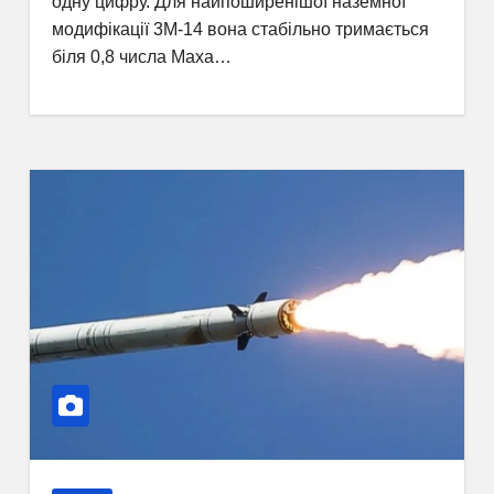
одну цифру. Для найпоширенішої наземної
модифікації 3М-14 вона стабільно тримається
біля 0,8 числа Маха…