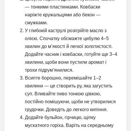
— тонкими пластинками. Ковбаски
наріжте кружальцями або бекон —
смужками.
У глибокій каструлі розігрійте масло з
олією. Спочатку обсмажте цибулю 4–5
хвилин до м’якості й легкої золотистості.
Додайте часник і ковбаски, готуйте ще 3–4
хвилини, щоби вони пустили аромат і
трохи підрум’янилися.
Всипте борошно, перемішайте 1–2
хвилини — це створить ру, яка загустить
суп. Вливайте пиво тонкою цівкою,
постійно помішуючи, щоби не утворилися
грудочки. Доведіть до легкого кипіння.
Додайте бульйон, гірчицю, щіпку
мускатного горіха. Варіть на середньому