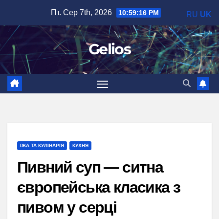
Перейти
Пт. Сер 7th, 2026
10:59:17 PM
RU
UK
до
вмісту
Gelios
ЇЖА ТА КУЛІНАРІЯ
КУХНЯ
Пивний суп — ситна
європейська класика з
пивом у серці