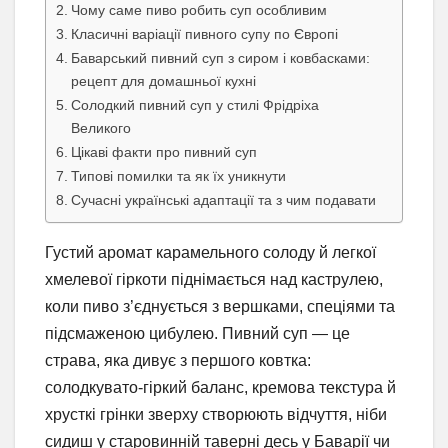
Чому саме пиво робить суп особливим
Класичні варіації пивного супу по Європі
Баварський пивний суп з сиром і ковбасками:
рецепт для домашньої кухні
Солодкий пивний суп у стилі Фрідріха
Великого
Цікаві факти про пивний суп
Типові помилки та як їх уникнути
Сучасні українські адаптації та з чим подавати
Густий аромат карамельного солоду й легкої
хмелевої гіркоти піднімається над каструлею,
коли пиво з’єднується з вершками, спеціями та
підсмаженою цибулею. Пивний суп — це
страва, яка дивує з першого ковтка:
солодкувато-гіркий баланс, кремова текстура й
хрусткі грінки зверху створюють відчуття, ніби
сидиш у старовинній таверні десь у Баварії чи