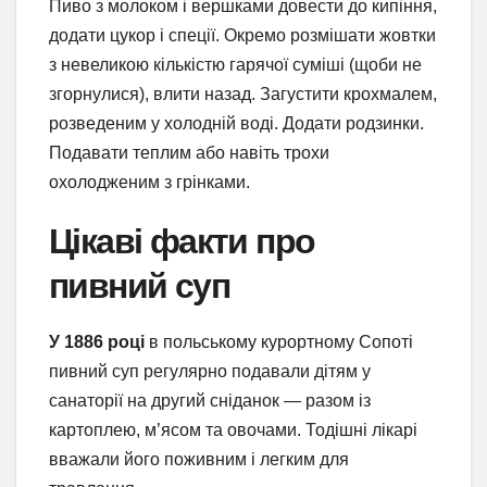
Пиво з молоком і вершками довести до кипіння,
додати цукор і спеції. Окремо розмішати жовтки
з невеликою кількістю гарячої суміші (щоби не
згорнулися), влити назад. Загустити крохмалем,
розведеним у холодній воді. Додати родзинки.
Подавати теплим або навіть трохи
охолодженим з грінками.
Цікаві факти про
пивний суп
У 1886 році
в польському курортному Сопоті
пивний суп регулярно подавали дітям у
санаторії на другий сніданок — разом із
картоплею, м’ясом та овочами. Тодішні лікарі
вважали його поживним і легким для