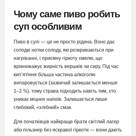
Чому саме пиво робить
суп особливим
Пиво в супі — це не просто рідина. Воно дає
солодкі нотки солоду, які розкриваються при
нагріванні, і приємну гіркоту хмелю, що
врівноважує жирність вершків чи сиру. Під час
кип’ятіння більша частина алкоголю
випаровується (зазвичай залишається менше
1–2 %), тому страва підходить навіть тим, хто
уникає міцних напоїв. Залишається лише
глибокий, «хлібний» смак.
Для початківців найкраще брати світлий лагер
або пільзнер без яскравої гіркоти — вони дають