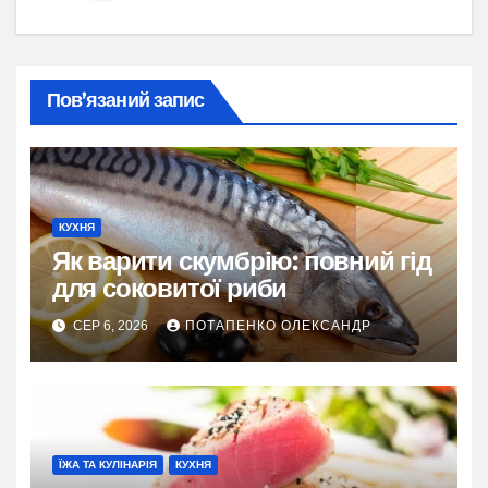
Пов’язаний запис
КУХНЯ
Як варити скумбрію: повний гід
для соковитої риби
СЕР 6, 2026
ПОТАПЕНКО ОЛЕКСАНДР
ЇЖА ТА КУЛІНАРІЯ
КУХНЯ