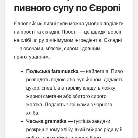
пивного супу по Європі
Європейські пивні супи можна умовно поділити
на прості та складні. Прості — це швидкі версії
на хлібі чи ру, з мінімумом інгредієнтів. Складні
— з овочами, м’ясом, сиром і довшим
приготуванням.
Польська faramuszka
— найлегша. Пиво
розводять водою або бульйоном, додають
цукор, спеції, а в тарілку кладуть ложку
жирної сметани або збитого сирого
жовтка. Подають з грінками з чорного
хліба.
Чеська gramatka
— густіша завдяки
розкришеному хлібу, який вбирає рідину й
робить суп майже кашеподібним.