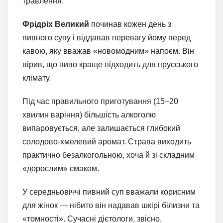
травлення.
Фрідріх Великий
починав кожен день з
пивного супу і віддавав перевагу йому перед
кавою, яку вважав «новомодним» напоєм. Він
вірив, що пиво краще підходить для прусського
клімату.
Під час правильного приготування (15–20
хвилин варіння) більшість алкоголю
випаровується, але залишається глибокий
солодово-хмелевий аромат. Страва виходить
практично безалкогольною, хоча й зі складним
«дорослим» смаком.
У середньовіччі пивний суп вважали корисним
для жінок — нібито він надавав шкірі білизни та
«томності». Сучасні дієтологи, звісно,