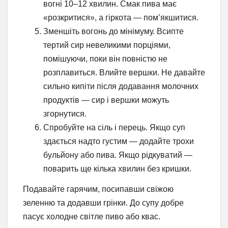
вогні 10–12 хвилин. Смак пива має
«розкритися», а гіркота — пом’якшитися.
Зменшіть вогонь до мінімуму. Всипте
тертий сир невеликими порціями,
помішуючи, поки він повністю не
розплавиться. Влийте вершки. Не давайте
сильно кипіти після додавання молочних
продуктів — сир і вершки можуть
згорнутися.
Спробуйте на сіль і перець. Якщо суп
здається надто густим — додайте трохи
бульйону або пива. Якщо рідкуватий —
поварить ще кілька хвилин без кришки.
Подавайте гарячим, посипавши свіжою
зеленню та додавши грінки. До супу добре
пасує холодне світле пиво або квас.