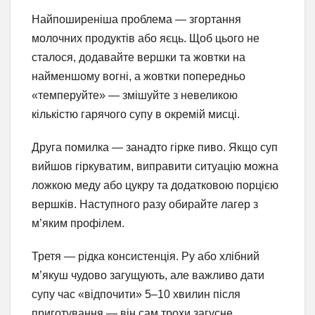
Найпоширеніша проблема — згортання
молочних продуктів або яєць. Щоб цього не
сталося, додавайте вершки та жовтки на
найменшому вогні, а жовтки попередньо
«темперуйте» — змішуйте з невеликою
кількістю гарячого супу в окремій мисці.
Друга помилка — занадто гірке пиво. Якщо суп
вийшов гіркуватим, виправити ситуацію можна
ложкою меду або цукру та додатковою порцією
вершків. Наступного разу обирайте лагер з
м’яким профілем.
Третя — рідка консистенція. Ру або хлібний
м’якуш чудово загущують, але важливо дати
супу час «відпочити» 5–10 хвилин після
приготування — він сам трохи загусне.