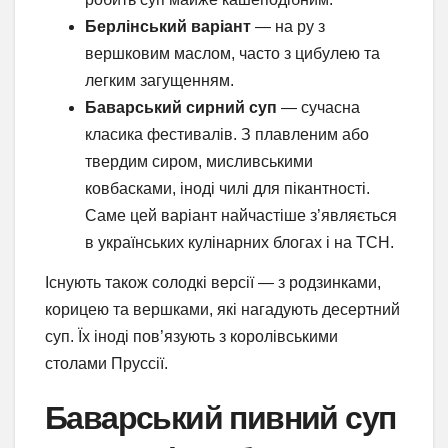
Берлінський варіант
— на ру з
вершковим маслом, часто з цибулею та
легким загущенням.
Баварський сирний суп
— сучасна
класика фестивалів. З плавленим або
твердим сиром, мисливськими
ковбасками, іноді чилі для пікантності.
Саме цей варіант найчастіше з’являється
в українських кулінарних блогах і на ТСН.
Існують також солодкі версії — з родзинками,
корицею та вершками, які нагадують десертний
суп. Їх іноді пов’язують з королівськими
столами Пруссії.
Баварський пивний суп