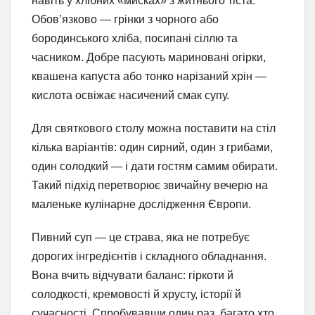
навіть у хлібних «мисках» з житнього тіста.
Обов’язково — грінки з чорного або
бородинського хліба, посипані сіллю та
часником. Добре пасують мариновані огірки,
квашена капуста або тонко нарізаний хрін —
кислота освіжає насичений смак супу.
Для святкового столу можна поставити на стіл
кілька варіантів: один сирний, один з грибами,
один солодкий — і дати гостям самим обирати.
Такий підхід перетворює звичайну вечерю на
маленьке кулінарне дослідження Європи.
Пивний суп — це страва, яка не потребує
дорогих інгредієнтів і складного обладнання.
Вона вчить відчувати баланс: гіркоти й
солодкості, кремовості й хрусту, історії й
сучасності. Спробувавши один раз, багато хто