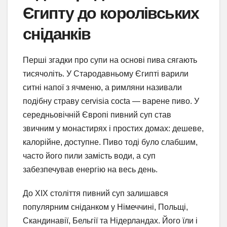
Єгипту до королівських
сніданків
Перші згадки про супи на основі пива сягають
тисячоліть. У Стародавньому Єгипті варили
ситні напої з ячменю, а римляни називали
подібну страву cervisia cocta — варене пиво. У
середньовічній Європі пивний суп став
звичним у монастирях і простих домах: дешеве,
калорійне, доступне. Пиво тоді було слабшим,
часто його пили замість води, а суп
забезпечував енергію на весь день.
До XIX століття пивний суп залишався
популярним сніданком у Німеччині, Польщі,
Скандинавії, Бельгії та Нідерландах. Його їли і