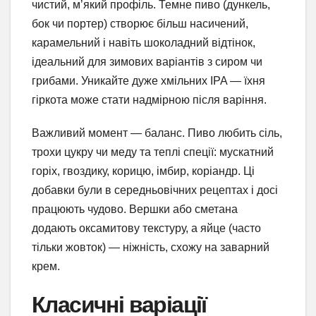
чистий, м’який профіль. Темне пиво (дункель,
бок чи портер) створює більш насичений,
карамельний і навіть шоколадний відтінок,
ідеальний для зимових варіантів з сиром чи
грибами. Уникайте дуже хмільних IPA — їхня
гіркота може стати надмірною після варіння.
Важливий момент — баланс. Пиво любить сіль,
трохи цукру чи меду та теплі спеції: мускатний
горіх, гвоздику, корицю, імбир, коріандр. Ці
добавки були в середньовічних рецептах і досі
працюють чудово. Вершки або сметана
додають оксамитову текстуру, а яйце (часто
тільки жовток) — ніжність, схожу на заварний
крем.
Класичні варіації