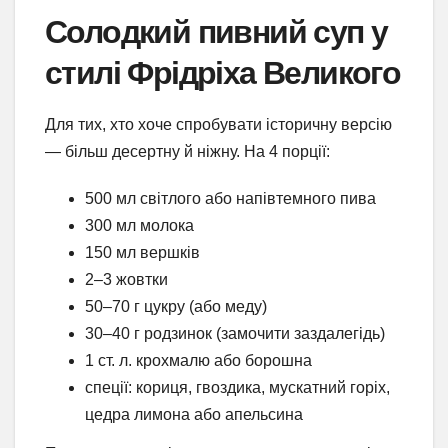
Солодкий пивний суп у
стилі Фрідріха Великого
Для тих, хто хоче спробувати історичну версію
— більш десертну й ніжну. На 4 порції:
500 мл світлого або напівтемного пива
300 мл молока
150 мл вершків
2–3 жовтки
50–70 г цукру (або меду)
30–40 г родзинок (замочити заздалегідь)
1 ст. л. крохмалю або борошна
спеції: кориця, гвоздика, мускатний горіх,
цедра лимона або апельсина