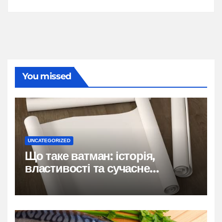
You missed
UNCATEGORIZED
Що таке ватман: історія,
властивості та сучасне
застосування