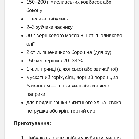
150–200 г мисливських ковбасок або
бекону
1 велика цибулина
2–3 зубчики часнику
30 г вершкового масла + 1 ст. л. оливкової
олії
2 ст. л. пшеничного борошна (для ру)
150 мл вершків 20–33 %
1 ч. л. гірчиці (діжонської або звичайної)
мускатний горіх, сіль, чорний перець, за
бажанням — щіпка чилі або копченої
паприки
для подачі: грінки з житнього хліба, свіжа
петрушка або кріп, тертий сир
Приготування:
Цибулю наріжте дрібним кубиком, часник