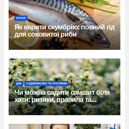
КУХНЯ
Як варити скумбрію: повний гід
для соковитої риби
ДІМ
САДІВНИЦТВО ТА РОСЛИНИ
Чи можна садити самшит біля
хати: ризики, правила та
практичні рішення