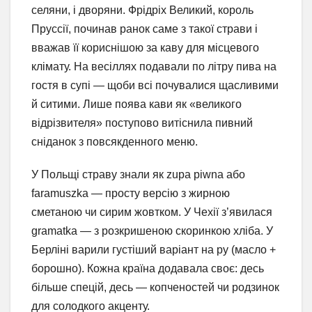
селяни, і дворяни. Фрідріх Великий, король
Пруссії, починав ранок саме з такої страви і
вважав її кориснішою за каву для місцевого
клімату. На весіллях подавали по літру пива на
гостя в супі — щоби всі почувалися щасливими
й ситими. Лише поява кави як «великого
відрізвителя» поступово витіснила пивний
сніданок з повсякденного меню.
У Польщі страву знали як zupa piwna або
faramuszka — просту версію з жирною
сметаною чи сирим жовтком. У Чехії з’явилася
gramatka — з розкришеною скоринкою хліба. У
Берліні варили густіший варіант на ру (масло +
борошно). Кожна країна додавала своє: десь
більше спецій, десь — копченостей чи родзинок
для солодкого акценту.