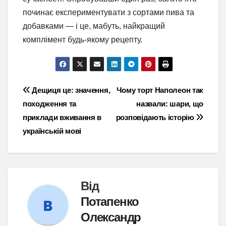
починає експериментувати з сортами пива та
добавками — і це, мабуть, найкращий
комплімент будь-якому рецепту.
Навігація
Дещиця це: значення,
Чому торт Наполеон так
походження та
назвали: шари, що
записів
приклади вживання в
розповідають історію
українській мові
Від
Потапенко
Олександр