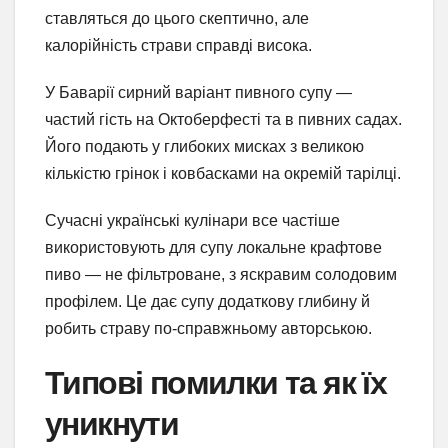
ставляться до цього скептично, але
калорійність страви справді висока.
У Баварії сирний варіант пивного супу —
частий гість на Октоберфесті та в пивних садах.
Його подають у глибоких мисках з великою
кількістю грінок і ковбасками на окремій тарілці.
Сучасні українські кулінари все частіше
використовують для супу локальне крафтове
пиво — не фільтроване, з яскравим солодовим
профілем. Це дає супу додаткову глибину й
робить страву по-справжньому авторською.
Типові помилки та як їх
уникнути