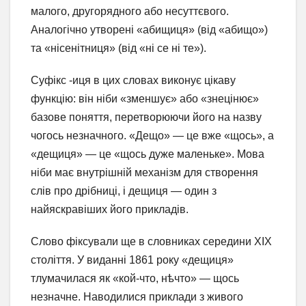
малого, другорядного або несуттєвого.
Аналогічно утворені «абищиця» (від «абищо»)
та «нісенітниця» (від «ні се ні те»).
Суфікс -иця в цих словах виконує цікаву
функцію: він ніби «зменшує» або «знецінює»
базове поняття, перетворюючи його на назву
чогось незначного. «Дещо» — це вже «щось», а
«дещиця» — це «щось дуже маленьке». Мова
ніби має внутрішній механізм для створення
слів про дрібниці, і дещиця — один з
найяскравіших його прикладів.
Слово фіксували ще в словниках середини XIX
століття. У виданні 1861 року «дещиця»
тлумачилася як «кой-что, нѣчто» — щось
незначне. Наводилися приклади з живого