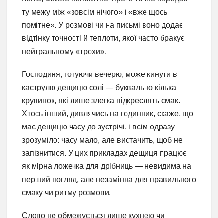
ту межу між «зовсім нічого» і «вже щось
помітне». У розмові чи на письмі воно додає
відтінку точності й теплоти, якої часто бракує
нейтральному «трохи».
Господиня, готуючи вечерю, може кинути в
каструлю дещицю солі — буквально кілька
крупинок, які лише злегка підкреслять смак.
Хтось інший, дивлячись на годинник, скаже, що
має дещицю часу до зустрічі, і всім одразу
зрозуміло: часу мало, але вистачить, щоб не
запізнитися. У цих прикладах дещиця працює
як мірна ложечка для дрібниць — невидима на
перший погляд, але незамінна для правильного
смаку чи ритму розмови.
Слово не обмежується лише кухнею чи