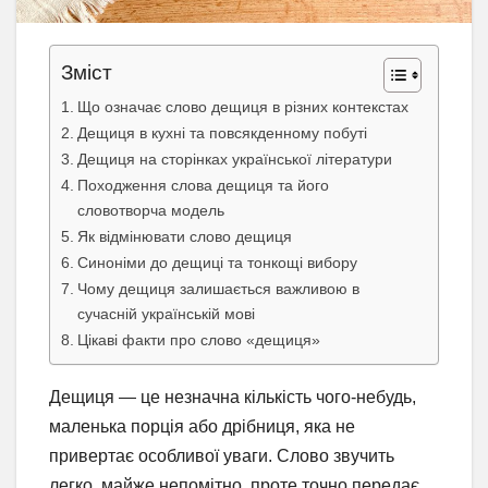
Зміст
Що означає слово дещиця в різних контекстах
Дещиця в кухні та повсякденному побуті
Дещиця на сторінках української літератури
Походження слова дещиця та його
словотворча модель
Як відмінювати слово дещиця
Синоніми до дещиці та тонкощі вибору
Чому дещиця залишається важливою в
сучасній українській мові
Цікаві факти про слово «дещиця»
Дещиця — це незначна кількість чого-небудь,
маленька порція або дрібниця, яка не
привертає особливої уваги. Слово звучить
легко, майже непомітно, проте точно передає