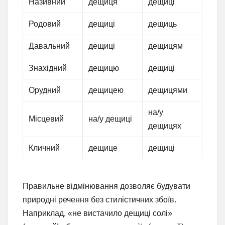
Називний
дещиця
дещиці
Родовий
дещиці
дещиць
Давальний
дещиці
дещицям
Знахідний
дещицю
дещиці
Орудний
дещицею
дещицями
на/у
Місцевий
на/у дещиці
дещицях
Кличний
дещице
дещиці
Правильне відмінювання дозволяє будувати
природні речення без стилістичних збоїв.
Наприклад, «не вистачило дещиці солі»