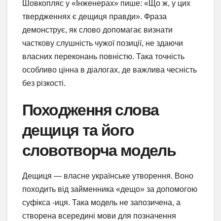
Шовкопляс у «Інженерах» пише: «Що ж, у цих
твердженнях є дещиця правди». Фраза
демонструє, як слово допомагає визнати
часткову слушність чужої позиції, не здаючи
власних переконань повністю. Така точність
особливо цінна в діалогах, де важлива чесність
без різкості.
Походження слова
дещиця та його
словотворча модель
Дещиця — власне українське утворення. Воно
походить від займенника «дещо» за допомогою
суфікса -иця. Така модель не запозичена, а
створена всередині мови для позначення