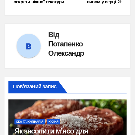
секрети ніжної текстури
пивом у серці
Від
Потапенко
Олександр
Пов’язаний запис
ЇЖА ТА КУЛІНАРІЯ
КУХНЯ
Як засолити м’ясо для