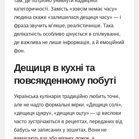
там, де потрібно уникнути надмірної
категоричності. Замість «зовсім немає часу»
людина скаже «залишилася дещиця часу» — і
фраза звучить м’якше, реалістичніше. Така
делікатність особливо цінується в спілкуванні,
де важлива не лише інформація, а й емоційний
фон.
Дещиця в кухні та
повсякденному побуті
Українська кулінарія традиційно любить точні,
але не надто формальні мірки. «Дещиця солі»,
«дещиця цукру», «дещиця оцту» — ці вислови
часто зустрічаються в рецептах, переданих від
бабусь чи записаних у зошитах. Вони не
вимагають ваг або мірних ложок, а