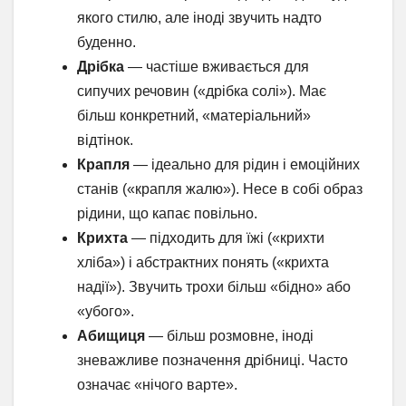
якого стилю, але іноді звучить надто
буденно.
Дрібка
— частіше вживається для
сипучих речовин («дрібка солі»). Має
більш конкретний, «матеріальний»
відтінок.
Крапля
— ідеально для рідин і емоційних
станів («крапля жалю»). Несе в собі образ
рідини, що капає повільно.
Крихта
— підходить для їжі («крихти
хліба») і абстрактних понять («крихта
надії»). Звучить трохи більш «бідно» або
«убого».
Абищиця
— більш розмовне, іноді
зневажливе позначення дрібниці. Часто
означає «нічого варте».