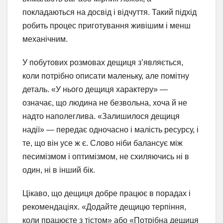
покладаються на досвід і відчуття. Такий підхід
робить процес приготування живішим і менш
механічним.
У побутових розмовах дещиця з’являється,
коли потрібно описати маленьку, але помітну
деталь. «У нього дещиця характеру» —
означає, що людина не безвольна, хоча й не
надто наполеглива. «Залишилося дещиця
надії» — передає одночасно і малість ресурсу, і
те, що він усе ж є. Слово ніби балансує між
песимізмом і оптимізмом, не схиляючись ні в
один, ні в інший бік.
Цікаво, що дещиця добре працює в порадах і
рекомендаціях. «Додайте дещицю терпіння,
коли працюєте з тістом» або «Потрібна дещиця