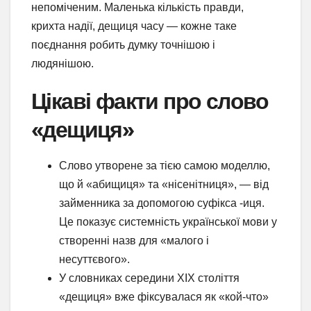
непоміченим. Маленька кількість правди,
крихта надії, дещиця часу — кожне таке
поєднання робить думку точнішою і
людянішою.
Цікаві факти про слово
«дещиця»
Слово утворене за тією самою моделлю,
що й «абищиця» та «нісенітниця», — від
займенника за допомогою суфікса -иця.
Це показує системність української мови у
створенні назв для «малого і
несуттєвого».
У словниках середини XIX століття
«дещиця» вже фіксувалася як «кой-что»