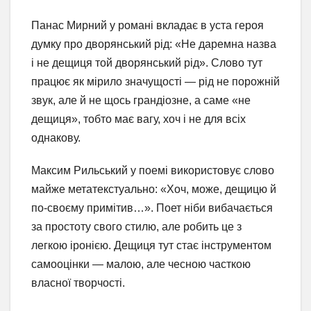
Панас Мирний у романі вкладає в уста героя
думку про дворянський рід: «Не даремна назва
і не дещиця той дворянський рід». Слово тут
працює як мірило значущості — рід не порожній
звук, але й не щось грандіозне, а саме «не
дещиця», тобто має вагу, хоч і не для всіх
однакову.
Максим Рильський у поемі використовує слово
майже метатекстуально: «Хоч, може, дещицю й
по-своєму примітив…». Поет ніби вибачається
за простоту свого стилю, але робить це з
легкою іронією. Дещиця тут стає інструментом
самооцінки — малою, але чесною часткою
власної творчості.