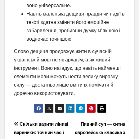
воно універсальне.
Навіть маленька дещиця правди чи надії в
тексті здатна змінити його емоційне
забарвлення, зробивши думку м’якшою і
водночас точнішою.
Слово дещиця продовжує жити в сучасній
українській мові не як архаїзм, а як живий
інструмент. Воно нагадує, що навіть найменші
елементи мови можуть нести велику виразну
силу — достатньо лише вміти їх помічати й
доречно використовувати.
Навігація
Скільки варити ліниві
Пивний суп — ситна
вареники: точний час і
європейська класика з
записів