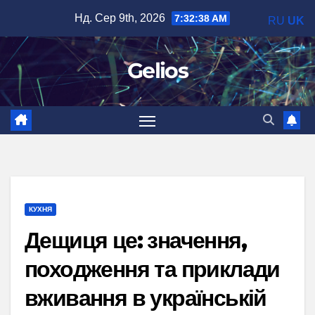
Перейти
Нд. Сер 9th, 2026
7:32:39 AM
RU
UK
до
вмісту
Gelios
КУХНЯ
Дещиця це: значення,
походження та приклади
вживання в українській