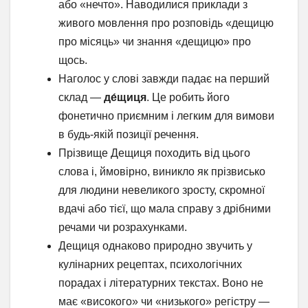
або «нечто». Наводилися приклади з
живого мовлення про розповідь «дещицю
про місяць» чи знання «дещицю» про
щось.
Наголос у слові завжди падає на перший
склад —
де́щиця
. Це робить його
фонетично приємним і легким для вимови
в будь-якій позиції речення.
Прізвище Дещиця походить від цього
слова і, ймовірно, виникло як прізвисько
для людини невеликого зросту, скромної
вдачі або тієї, що мала справу з дрібними
речами чи розрахунками.
Дещиця однаково природно звучить у
кулінарних рецептах, психологічних
порадах і літературних текстах. Воно не
має «високого» чи «низького» регістру —