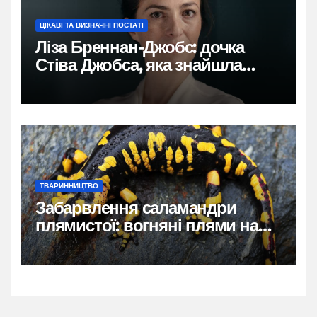
ЦІКАВІ ТА ВИЗНАЧНІ ПОСТАТІ
Ліза Бреннан-Джобс: дочка
Стіва Джобса, яка знайшла
власний голос
ТВАРИННИЦТВО
Забарвлення саламандри
плямистої: вогняні плями на
чорному тлі