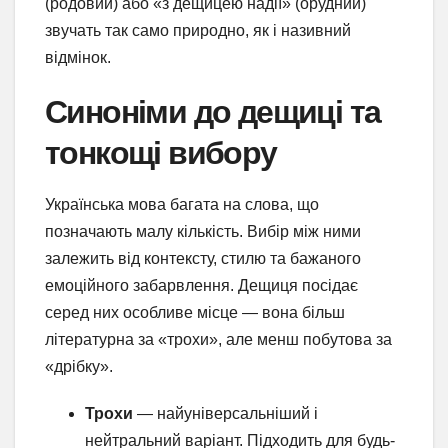
(родовий) або «з дещицею надії» (орудний)
звучать так само природно, як і називний
відмінок.
Синоніми до дещиці та
тонкощі вибору
Українська мова багата на слова, що
позначають малу кількість. Вибір між ними
залежить від контексту, стилю та бажаного
емоційного забарвлення. Дещиця посідає
серед них особливе місце — вона більш
літературна за «трохи», але менш побутова за
«дрібку».
Трохи
— найуніверсальніший і
нейтральний варіант. Підходить для будь-