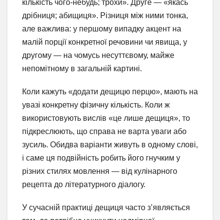
кількість чого-небудь; трохи». Друге — «якась
дрібниця; абищиця». Різниця між ними тонка,
але важлива: у першому випадку акцент на
малій порції конкретної речовини чи явища, у
другому — на чомусь несуттєвому, майже
непомітному в загальній картині.
Коли кажуть «додати дещицю перцю», мають на
увазі конкретну фізичну кількість. Коли ж
використовують вислів «це лише дещиця», то
підкреслюють, що справа не варта уваги або
зусиль. Обидва варіанти живуть в одному слові,
і саме ця подвійність робить його гнучким у
різних стилях мовлення — від кулінарного
рецепта до літературного діалогу.
У сучасній практиці дещиця часто з’являється