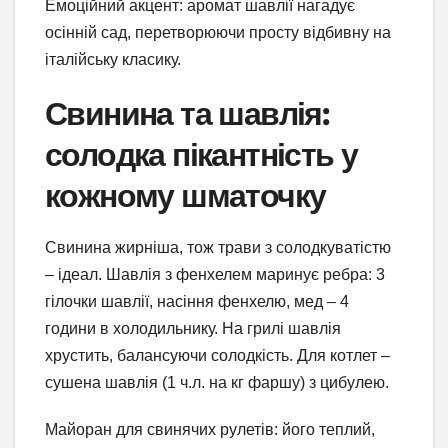
Емоційний акцент: аромат шавлії нагадує
осінній сад, перетворюючи просту відбивну на
італійську класику.
Свинина та шавлія:
солодка пікантність у
кожному шматочку
Свинина жирніша, тож трави з солодкуватістю
– ідеал. Шавлія з фенхелем маринує ребра: 3
гілочки шавлії, насіння фенхелю, мед – 4
години в холодильнику. На грилі шавлія
хрустить, балансуючи солодкість. Для котлет –
сушена шавлія (1 ч.л. на кг фаршу) з цибулею.
Майоран для свинячих рулетів: його теплий,