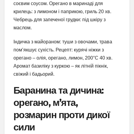
соєвим соусом. Орегано в маринаді для
крилець: з лимоном і паприкою, гриль 20 хв.
Чебрець для запеченої грудки: під шкіру з
маслом.
Індичка з майораном: туши з овочами, трава
пом’якшує сухість. Рецепт: курячі ніжки з
орегано – олія, орегано, лимон, 200°C 40 хв.
Аромат базиліку з куркою – як літній пікнік,
свіжий і бадьорий.
Баранина та дичина:
орегано, м’ята,
розмарин проти дикої
сили