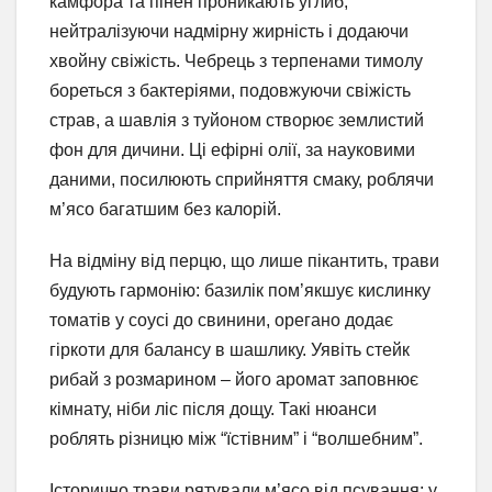
камфора та пінен проникають углиб,
нейтралізуючи надмірну жирність і додаючи
хвойну свіжість. Чебрець з терпенами тимолу
бореться з бактеріями, подовжуючи свіжість
страв, а шавлія з туйоном створює землистий
фон для дичини. Ці ефірні олії, за науковими
даними, посилюють сприйняття смаку, роблячи
м’ясо багатшим без калорій.
На відміну від перцю, що лише пікантить, трави
будують гармонію: базилік пом’якшує кислинку
томатів у соусі до свинини, орегано додає
гіркоти для балансу в шашлику. Уявіть стейк
рибай з розмарином – його аромат заповнює
кімнату, ніби ліс після дощу. Такі нюанси
роблять різницю між “їстівним” і “волшебним”.
Історично трави рятували м’ясо від псування: у