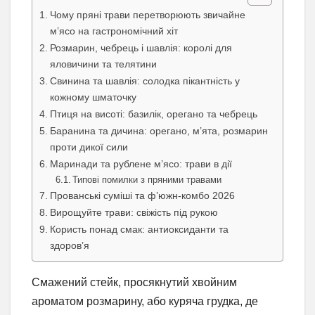
Чому пряні трави перетворюють звичайне
м’ясо на гастрономічний хіт
Розмарин, чебрець і шавлія: королі для
яловичини та телятини
Свинина та шавлія: солодка пікантність у
кожному шматочку
Птиця на висоті: базилік, орегано та чебрець
Баранина та дичина: орегано, м’ята, розмарин
проти дикої сили
Маринади та рублене м’ясо: трави в дії
Типові помилки з пряними травами
Прованські суміші та ф’южн-комбо 2026
Вирощуйте трави: свіжість під рукою
Користь понад смак: антиоксиданти та
здоров’я
Смажений стейк, просякнутий хвойним
ароматом розмарину, або куряча грудка, де