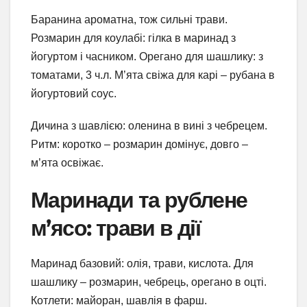
Баранина ароматна, тож сильні трави.
Розмарин для коулабі: гілка в маринад з
йогуртом і часником. Орегано для шашлику: з
томатами, 3 ч.л. М’ята свіжа для карі – рубана в
йогуртовий соус.
Дичина з шавлією: оленина в вині з чебрецем.
Ритм: коротко – розмарин домінує, довго –
м’ята освіжає.
Маринади та рублене
м’ясо: трави в дії
Маринад базовий: олія, трави, кислота. Для
шашлику – розмарин, чебрець, орегано в оцті.
Котлети: майоран, шавлія в фарш.