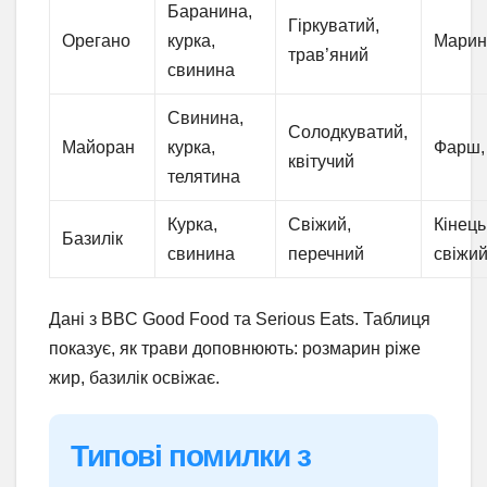
Баранина,
Гіркуватий,
Орегано
курка,
Марин
трав’яний
свинина
Свинина,
Солодкуватий,
Майоран
курка,
Фарш,
квітучий
телятина
Курка,
Свіжий,
Кінець
Базилік
свинина
перечний
свіжи
Дані з BBC Good Food та Serious Eats. Таблиця
показує, як трави доповнюють: розмарин ріже
жир, базилік освіжає.
Типові помилки з