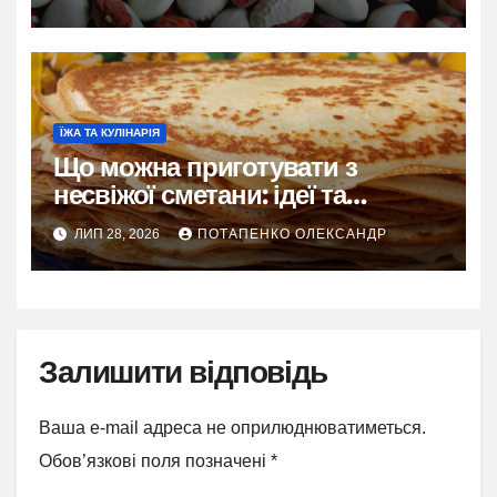
ЇЖА ТА КУЛІНАРІЯ
Що можна приготувати з
несвіжої сметани: ідеї та
рецепти
ЛИП 28, 2026
ПОТАПЕНКО ОЛЕКСАНДР
Залишити відповідь
Ваша e-mail адреса не оприлюднюватиметься.
Обов’язкові поля позначені
*