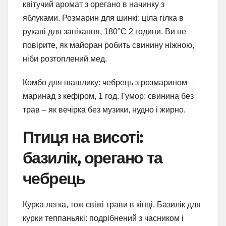
квітучий аромат з орегано в начинку з
яблуками. Розмарин для шинкі: ціла гілка в
рукаві для запікання, 180°C 2 години. Ви не
повірите, як майоран робить свинину ніжною,
ніби розтоплений мед.
Комбо для шашлику: чебрець з розмарином –
маринад з кефіром, 1 год. Гумор: свинина без
трав – як вечірка без музики, нудно і жирно.
Птиця на висоті:
базилік, орегано та
чебрець
Курка легка, тож свіжі трави в кінці. Базилік для
курки теппаньякі: подрібнений з часником і