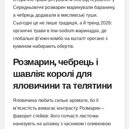
Середньовіччі розмарин маринували баранину,
а чебрець додавали в мисливські туши.
Сьогодні це не лише традиція, а й тренд 2026:
органічні трави в low-sodium маринадах, де
глобальні ф’южн-комбо на кшталт орегано з
кумином набирають обертів.
Розмарин, чебрець і
шавлія: королі для
яловичини та телятини
Яловичина любить сильні аромати, бо її
м’ясистість вимагає контрасту. Розмарин –
фаворит стейків: його голчасті листочки
нанизують на шпажку з часником і оливковою