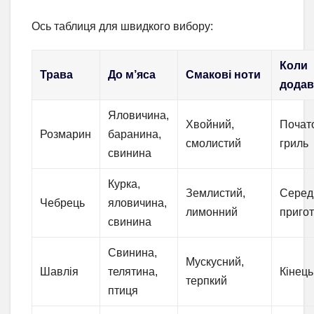
Ось таблиця для швидкого вибору:
Коли
Трава
До м’яса
Смакові ноти
додав
Яловичина,
Хвойний,
Почато
Розмарин
баранина,
смолистий
гриль
свинина
Курка,
Землистий,
Серед
Чебрець
яловичина,
лимонний
приго
свинина
Свинина,
Мускусний,
Шавлія
телятина,
Кінець
терпкий
птиця