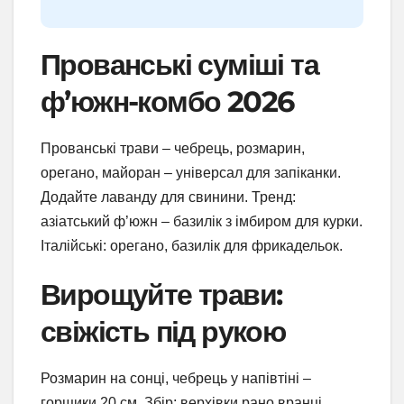
Прованські суміші та
ф’южн-комбо 2026
Прованські трави – чебрець, розмарин,
орегано, майоран – універсал для запіканки.
Додайте лаванду для свинини. Тренд:
азіатський ф’южн – базилік з імбиром для курки.
Італійські: орегано, базилік для фрикадельок.
Вирощуйте трави:
свіжість під рукою
Розмарин на сонці, чебрець у напівтіні –
горщики 20 см. Збір: верхівки рано вранці.