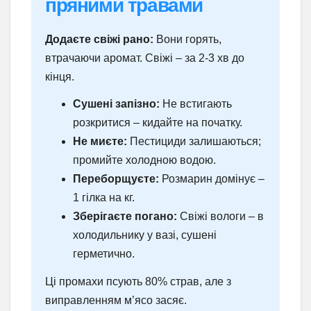
пряними травами
Додаєте свіжі рано:
Вони горять,
втрачаючи аромат. Свіжі – за 2-3 хв до
кінця.
Сушені запізно:
Не встигають
розкритися – кидайте на початку.
Не миєте:
Пестициди залишаються;
промийте холодною водою.
Переборщуєте:
Розмарин домінує –
1 гілка на кг.
Зберігаєте погано:
Свіжі вологи – в
холодильнику у вазі, сушені
герметично.
Ці промахи псують 80% страв, але з
виправленням м’ясо засяє.