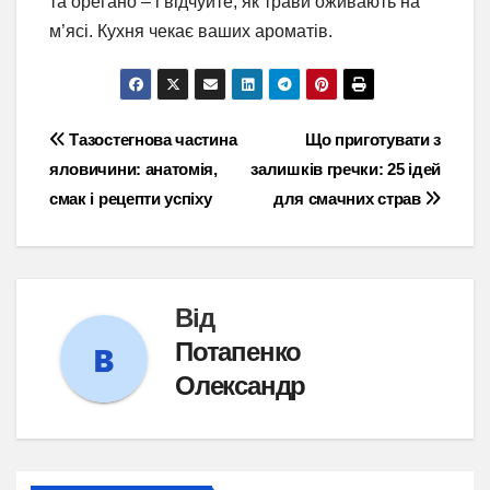
та орегано – і відчуйте, як трави оживають на
м’ясі. Кухня чекає ваших ароматів.
Навігація
Тазостегнова частина
Що приготувати з
яловичини: анатомія,
залишків гречки: 25 ідей
записів
смак і рецепти успіху
для смачних страв
Від
Потапенко
Олександр