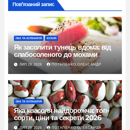
Пов’язаний запис
ЇЖА ТА КУЛІНАРІЯ
КУХНЯ
Як засолити тунець вдома: від
слабосоленого до мохами
ЛИП 29, 2026
ПОТАПЕНКО ОЛЕКСАНДР
ЇЖА ТА КУЛІНАРІЯ
Яка квасоля найдорожча: топ-
сорти, ціни та секрети 2026
ЛИП 28, 2026
ПОТАПЕНКО ОЛЕКСАНДР