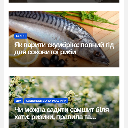
КУХНЯ
Як варити скумбрію: повний гід
для соковитої риби
ДІМ
САДІВНИЦТВО ТА РОСЛИНИ
Чи можна садити самшит біля
хати: ризики, правила та
практичні рішення