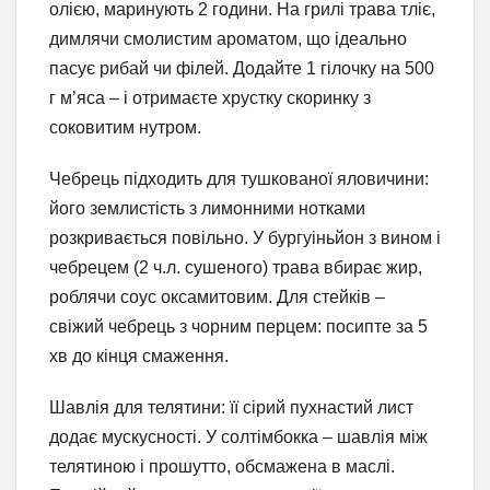
олією, маринують 2 години. На грилі трава тліє,
димлячи смолистим ароматом, що ідеально
пасує рибай чи філей. Додайте 1 гілочку на 500
г м’яса – і отримаєте хрустку скоринку з
соковитим нутром.
Чебрець підходить для тушкованої яловичини:
його землистість з лимонними нотками
розкривається повільно. У бургуіньйон з вином і
чебрецем (2 ч.л. сушеного) трава вбирає жир,
роблячи соус оксамитовим. Для стейків –
свіжий чебрець з чорним перцем: посипте за 5
хв до кінця смаження.
Шавлія для телятини: її сірий пухнастий лист
додає мускусності. У солтімбокка – шавлія між
телятиною і прошутто, обсмажена в маслі.