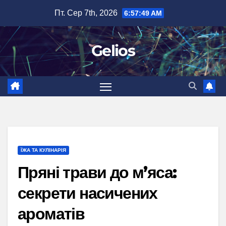
Перейти
Пт. Сер 7th, 2026
6:57:50 AM
до
вмісту
Gelios
ЇЖА ТА КУЛІНАРІЯ
Пряні трави до м’яса:
секрети насичених
ароматів