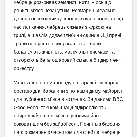
чебрець розкриває землисті ноти, – ось що
робить м’ясо незабутнім. Розмарин ідеально
доповнює яловичину, проникаючи в волокна під
час запікання, чебрець оживає з куркою на
грилі, а шавлія додає глибини свинині. Ці пряні
трави не просто приправляють – вони
балансують жирність, маскують присмаки та
створюють багатошаровий смак, ніби диригент
оркестру.
Уявіть шипіння маринаду на гарячій сковороді:
орегано для баранини з нотками диму, майоран
для рубленого м’яса в котлетах. За даними BBC
Good Food, такі комбінації підкреслюють
природний umami м’яса, роблячи його
соковитішим без зайвої солі. Почніть з базових
пар: розмарин з часником для стейків, чебрець