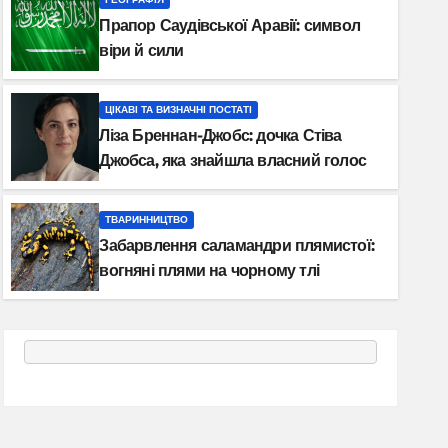
Прапор Саудівської Аравії: символ
віри й сили
ЦІКАВІ ТА ВИЗНАЧНІ ПОСТАТІ
Ліза Бреннан-Джобс: дочка Стіва
Джобса, яка знайшла власний голос
ТВАРИННИЦТВО
Забарвлення саламандри пл
ТВАРИННИЦТВО
Забарвлення саламандри плямистої:
плями на чорному тлі
вогняні плями на чорному тлі