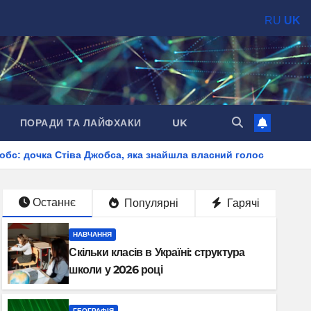
RU
UK
ПОРАДИ ТА ЛАЙФХАКИ
UK
ва Джобса, яка знайшла власний голос
Забарвлення салам
Останнє
Популярні
Гарячі
НАВЧАННЯ
Скільки класів в Україні: структура
школи у 2026 році
ГЕОГРАФІЯ