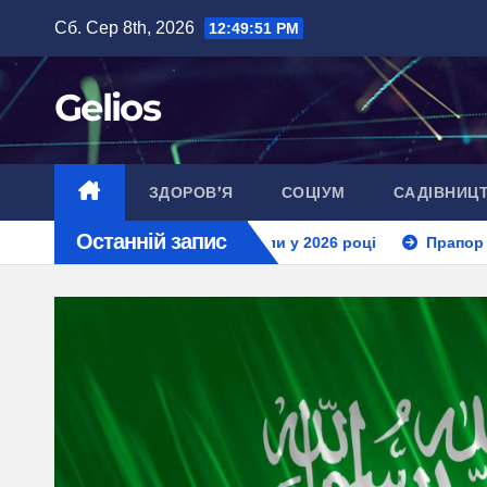
Перейти
Сб. Сер 8th, 2026
12:49:53 PM
до
вмісту
Gelios
ЗДОРОВ’Я
СОЦІУМ
САДІВНИЦ
Останній запис
аїні: структура школи у 2026 році
Прапор Саудівської Ар