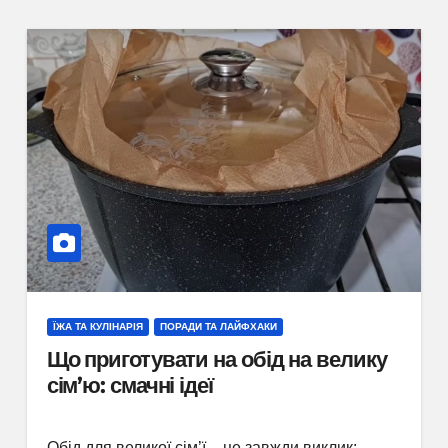
ЇЖА ТА КУЛІНАРІЯ
ПОРАДИ ТА ЛАЙФХАКИ
Що приготувати на обід на велику
сім’ю: смачні ідеї
Обід для великої сім’ї – це завжди виклик: