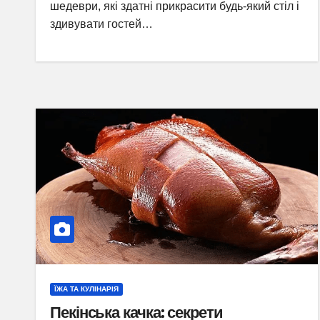
шедеври, які здатні прикрасити будь-який стіл і
здивувати гостей…
ЇЖА ТА КУЛІНАРІЯ
Пекінська качка: секрети