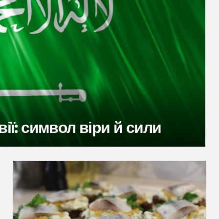
чка Стіва Джобса, яка
с