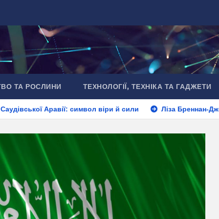
ТВО ТА РОСЛИНИ
ТЕХНОЛОГІЇ, ТЕХНІКА ТА ГАДЖЕТИ
авії: символ віри й сили
Ліза Бреннан-Джобс: дочка Сті