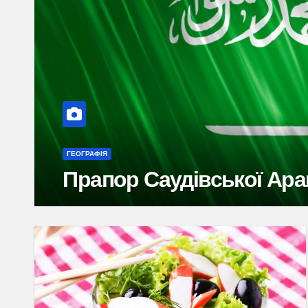
ЦІКАВІ ТА ВИЗНАЧНІ ПОСТАТІ
Ліза Бреннан-Джобс: до
знайшла власний голо