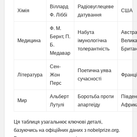
Віллард
Радіовуглецеве
Хімія
США
Ф. Ліббі
датування
Ф. М.
Набута
Австра
Бернт, П.
Медицина
імунологічна
Велик
Б.
толерантність
Британ
Медавар
Сен-
Поетична уява
Література
Жон
Франц
сучасності
Перс
Альберт
Боротьба проти
Півде
Мир
Лутулі
апартеїду
Африк
Ця таблиця узагальнює ключові деталі,
базуючись на офіційних даних з nobelprize.org.