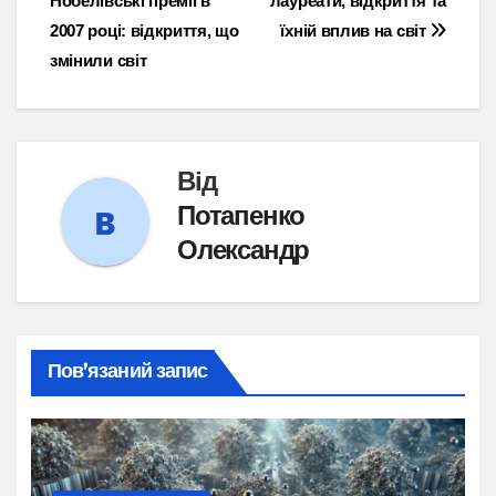
Нобелівські премії в
лауреати, відкриття та
записів
2007 році: відкриття, що
їхній вплив на світ
змінили світ
Від
Потапенко
Олександр
Пов’язаний запис