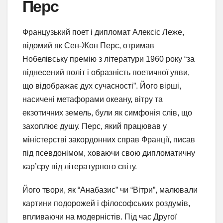
Перс
Французький поет і дипломат Алексіс Леже,
відомий як Сен-Жон Перс, отримав
Нобелівську премію з літератури 1960 року “за
піднесений політ і образність поетичної уяви,
що відображає дух сучасності”. Його вірші,
насичені метафорами океану, вітру та
екзотичних земель, були як симфонія слів, що
захоплює душу. Перс, який працював у
міністерстві закордонних справ Франції, писав
під псевдонімом, ховаючи свою дипломатичну
кар’єру від літературного світу.
Його твори, як “Анабазис” чи “Вітри”, малювали
картини подорожей і філософських роздумів,
впливаючи на модерністів. Під час Другої