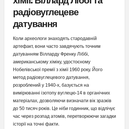
хімії: Віллард Ліббі та
радіовуглецеве
датування
Коли археологи знаходять стародавній
артефакт, вони часто завдячують точним
датуванням Вілларду Френку Ліббі,
американському хіміку, удостоєному
Нобелівської премії з хімії 1960 року. Його
метод радіовуглецевого датування,
розроблений у 1940-х, базується на
вимірюванні ізотопу вуглецю-14 в органічних
матеріалах, дозволяючи визначати вік зразків
до 50 тисяч років. Це ніби годинник, що відлічує
час через розпад атомів, перетворюючи загадки
історії на точні факти.