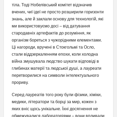
тіла. Тоді Нобелівський комітет відзначив
вчених, чиї ідеї не просто розширили горизонти
знань, але й заклали основу для технологій, які
ми використовуємо досі – від датування
стародавніх артефактів до розуміння, як
організм бореться з чужорідними елементами.
Ці нагороди, вручені в Стокгольмі та Осло,
стали віддзеркаленням епохи, коли холодна
війна змушувала людство шукати відповіді в
глибинах матерії та людської душі, а лауреати
перетворилися на символи інтелектуального
прориву.
Серед лауреатів того року були фізики, хіміки,
медики, літератори та борці за мир, кожен з
яких вніс щось унікальне. Їхні досягнення не
обмежувалися лабораторіями – вони впливали