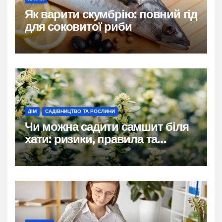
Як варити скумбрію: повний гід
для соковитої риби
ДІМ
САДІВНИЦТВО ТА РОСЛИНИ
Чи можна садити самшит біля
хати: ризики, правила та
практичні рішення