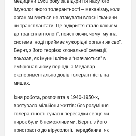
медицини 1960 року за відкриття набутого
імунологічного толерантності – механізму, коли
організм вчиться не атакувати власні тканини
чи трансплантати. Це відкриття стало ключем
до трансплантології, пояснюючи, чому імунна
система іноді приймає чужорідні органи як свої.
Бернт, з його теорією клональної селекції,
показав, як імунні клітини “навчаються” в
ембріональному періоді, а Медавар
експериментально довів толерантність на
мишах.
Їхня робота, розпочата в 1940-1950-х,
врятувала мільйони життів: без розуміння
толерантності сучасні пересадки серця чи
нирок були б неможливими. Бернт, з його
пристрастю до вірусології, передбачив, як