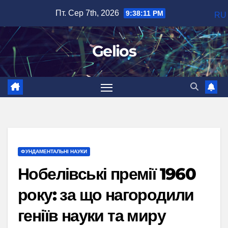
Перейти
Пт. Сер 7th, 2026
9:38:12 PM
RU
до
вмісту
Gelios
ФУНДАМЕНТАЛЬНІ НАУКИ
Нобелівські премії 1960
року: за що нагородили
геніїв науки та миру