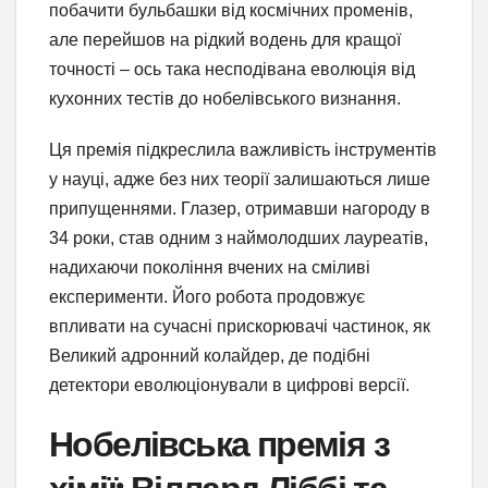
побачити бульбашки від космічних променів,
але перейшов на рідкий водень для кращої
точності – ось така несподівана еволюція від
кухонних тестів до нобелівського визнання.
Ця премія підкреслила важливість інструментів
у науці, адже без них теорії залишаються лише
припущеннями. Глазер, отримавши нагороду в
34 роки, став одним з наймолодших лауреатів,
надихаючи покоління вчених на сміливі
експерименти. Його робота продовжує
впливати на сучасні прискорювачі частинок, як
Великий адронний колайдер, де подібні
детектори еволюціонували в цифрові версії.
Нобелівська премія з