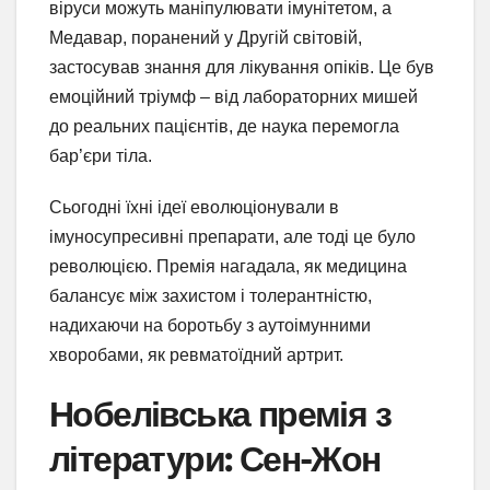
віруси можуть маніпулювати імунітетом, а
Медавар, поранений у Другій світовій,
застосував знання для лікування опіків. Це був
емоційний тріумф – від лабораторних мишей
до реальних пацієнтів, де наука перемогла
бар’єри тіла.
Сьогодні їхні ідеї еволюціонували в
імуносупресивні препарати, але тоді це було
революцією. Премія нагадала, як медицина
балансує між захистом і толерантністю,
надихаючи на боротьбу з аутоімунними
хворобами, як ревматоїдний артрит.
Нобелівська премія з
літератури: Сен-Жон