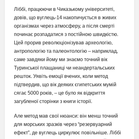
Ліббі, працюючи в Чиказькому університеті,
довів, що вуглець-14 накопичується в живих
організмах через атмосферу, а після смерті
починає розпадатися з постійною швидкістю.
Цей прорив революціонізував археологію,
антропологію та палеонтологію – наприклад,
саме завдяки йому ми знаємо точний вік
Туринської плащаниці чи неандертальських
решток. Уявіть емоції вчених, коли метод
підтвердив, що вік деяких єгипетських мумій
сягає 5000 років, – це було як відкриття
загубленої сторінки з книги історії.
Але метод мав свої нюанси: він менш точний
для морських зразків через “резервуарний
ефект”, де вуглець циркулює повільніше. Ліббі