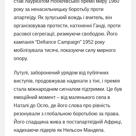
став лауреатом Нобелівської премії миру 1960
року за ненасильницьку боротьбу проти
апартеїду. Як зулуський вождь і вчитель, він
організовував протести, натхненні Ганді, проти
расової сегрегації, ризикуючи свободою. Його
кампанія “Defiance Campaign” 1952 року
мобілізувала тисячі, показуючи силу мирного
опору.
Лутулі, заборонений урядом від публічних
виступів, продовжував надихати з тіні, і премія
стала міжнародним сигналом підтримки. Це був
емоційний момент – від маленького села в
Наталі до Осло, де його слова про рівність
резонували з глобальною боротьбою за права.
Його спадщина жива в постапартеїдній Африці,
надихаючи лідерів як Нельсон Мандела.