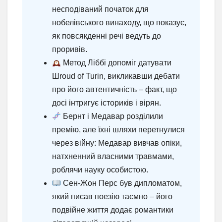
несподіваний початок для
нобелівського винаходу, що показує,
як повсякденні речі ведуть до
проривів.
Метод Ліббі допоміг датувати
Шroud of Turin, викликавши дебати
про його автентичність – факт, що
досі інтригує істориків і вірян.
Бернт і Медавар розділили
премію, але їхні шляхи перетнулися
через війну: Медавар вивчав опіки,
натхненний власними травмами,
роблячи науку особистою.
Сен-Жон Перс був дипломатом,
який писав поезію таємно – його
подвійне життя додає романтики