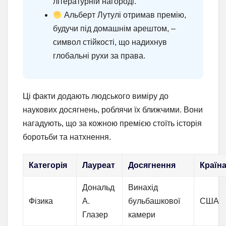
літературній нагороді.
Альберт Лутулі отримав премію,
будучи під домашнім арештом, –
символ стійкості, що надихнув
глобальні рухи за права.
Ці факти додають людського виміру до
наукових досягнень, роблячи їх ближчими. Вони
нагадують, що за кожною премією стоїть історія
боротьби та натхнення.
Категорія
Лауреат
Досягнення
Країн
Дональд
Винахід
Фізика
А.
бульбашкової
США
Глазер
камери