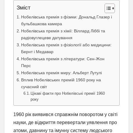
Зміст
Нобелівська премія з фізики: Дональд Глазер і
бульбашкова камера
Нобелівська премія з хімії: Віллард Ліббі та
радіовуглецеве датування
Нобелівська премія з фізіології або медицини:
Бернт і Медавар
Нобелівська премія з літератури: Сен-Жон
Перс
Нобелівська премія миру: Альберт Лутулі
Вплив Нобелівських премій 1960 року на
сучасний світ
Цікаві факти про Нобелівські премії 1960
року
1960 рік виявився справжнім поворотом у світі
науки, де відкриття перевертали уявлення про
атоми, давнину та імунну систему людського