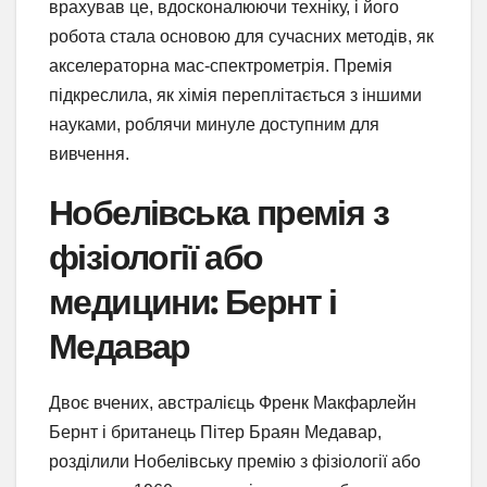
врахував це, вдосконалюючи техніку, і його
робота стала основою для сучасних методів, як
акселераторна мас-спектрометрія. Премія
підкреслила, як хімія переплітається з іншими
науками, роблячи минуле доступним для
вивчення.
Нобелівська премія з
фізіології або
медицини: Бернт і
Медавар
Двоє вчених, австралієць Френк Макфарлейн
Бернт і британець Пітер Браян Медавар,
розділили Нобелівську премію з фізіології або