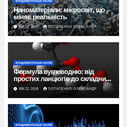
ФУНДАМЕНТАЛЬНІ НАУКИ
Наноматеріали: мікросвіт, що
міняє реальність
КВІ 22, 2026
ПОТАПЕНКО ОЛЕКСАНДР
ФУНДАМЕНТАЛЬНІ НАУКИ
Формула вуглеводню: від
простих ланцюгів до складних
ароматів
КВІ 22, 2026
ПОТАПЕНКО ОЛЕКСАНДР
ФУНДАМЕНТАЛЬНІ НАУКИ