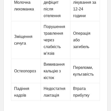
Молочна
дефіцит
лікування за
лихоманка
після
12-24
отелення
години
Порушення
травлення
Операція
Зміщення
через
або
сичуга
слабкість
загибель
м’язів
Вимивання
Переломи,
Остеопороз
кальцію з
кульгавість
кісток
Падіння
Недостатня
Втрата
надоїв
лактація
прибутку