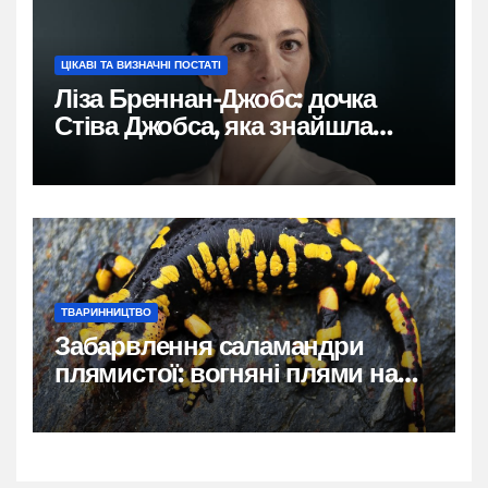
ЦІКАВІ ТА ВИЗНАЧНІ ПОСТАТІ
Ліза Бреннан-Джобс: дочка
Стіва Джобса, яка знайшла
власний голос
ТВАРИННИЦТВО
Забарвлення саламандри
плямистої: вогняні плями на
чорному тлі