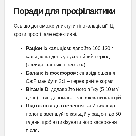
Поради для профілактики
Ось що допоможе уникнути гіпокальціємії. Ці
кроки прості, але ефективні.
Раціон із кальцієм
: давайте 100-120 г
кальцію на день у сухостійний період
(крейда, вапняк, премікси).
Баланс із фосфором
: співвідношення
Ca:P має бути 2:1 – перевіряйте корми.
Вітамін D
: додавайте його в їжу (5-10 мг/
день) – він допомагає засвоювати кальцій.
Підготовка до отелення
: за 2 тижні до
пологів зменшуйте кальцій у раціоні до 50
г/день, щоб активізувати його засвоєння
після.