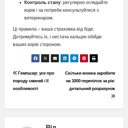
Контроль стану
: регулярно оглядайте
корів і за потреби консультуйтеся з
ветеринаром.
Ці правила – ваша страховка від біди.
Дотримуйтесь їх, і нестача кальцію обійде
ваших корів стороною.
Навігація
Гемпшир: усе про
Скільки можна заробити
породу свиней і її
на 1000 перепілок за рік:
записів
особливості
детальний розрахунок
Від