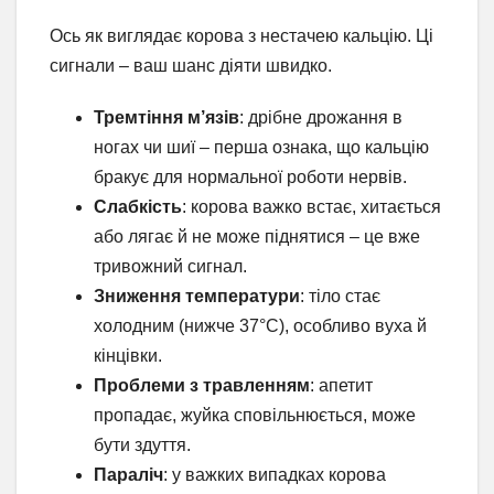
Ось як виглядає корова з нестачею кальцію. Ці
сигнали – ваш шанс діяти швидко.
Тремтіння м’язів
: дрібне дрожання в
ногах чи шиї – перша ознака, що кальцію
бракує для нормальної роботи нервів.
Слабкість
: корова важко встає, хитається
або лягає й не може піднятися – це вже
тривожний сигнал.
Зниження температури
: тіло стає
холодним (нижче 37°C), особливо вуха й
кінцівки.
Проблеми з травленням
: апетит
пропадає, жуйка сповільнюється, може
бути здуття.
Параліч
: у важких випадках корова