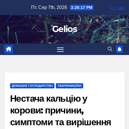
Перейти
Пт. Сер 7th, 2026
3:26:19 PM
RU
UK
до
вмісту
Gelios
ДОМАШНЄ ГОСПОДАРСТВО
ТВАРИННИЦТВО
Нестача кальцію у
корови: причини,
симптоми та вирішення