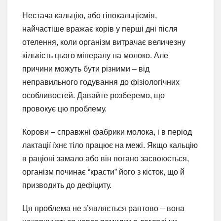
Нестача кальцію, або гіпокальціємія,
найчастіше вражає корів у перші дні після
отелення, коли організм витрачає величезну
кількість цього мінералу на молоко. Але
причини можуть бути різними – від
неправильного годування до фізіологічних
особливостей. Давайте розберемо, що
провокує цю проблему.
Корови – справжні фабрики молока, і в період
лактації їхнє тіло працює на межі. Якщо кальцію
в раціоні замало або він погано засвоюється,
організм починає “красти” його з кісток, що й
призводить до дефіциту.
Ця проблема не з’являється раптово – вона