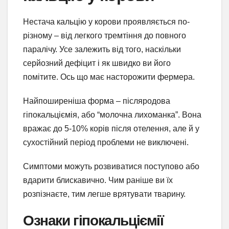
Нестача кальцію у корови проявляється по-
різному – від легкого тремтіння до повного
паралічу. Усе залежить від того, наскільки
серйозний дефіцит і як швидко ви його
помітите. Ось що має насторожити фермера.
Найпоширеніша форма – післяродова
гіпокальціємія, або “молочна лихоманка”. Вона
вражає до 5-10% корів після отелення, але й у
сухостійний період проблеми не виключені.
Симптоми можуть розвиватися поступово або
вдарити блискавично. Чим раніше ви їх
розпізнаєте, тим легше врятувати тварину.
Ознаки гіпокальціємії