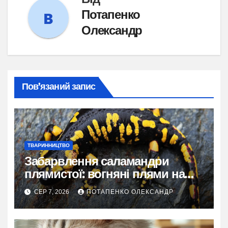
Потапенко
Олександр
Пов’язаний запис
ТВАРИННИЦТВО
Забарвлення саламандри
плямистої: вогняні плями на
чорному тлі
СЕР 7, 2026
ПОТАПЕНКО ОЛЕКСАНДР