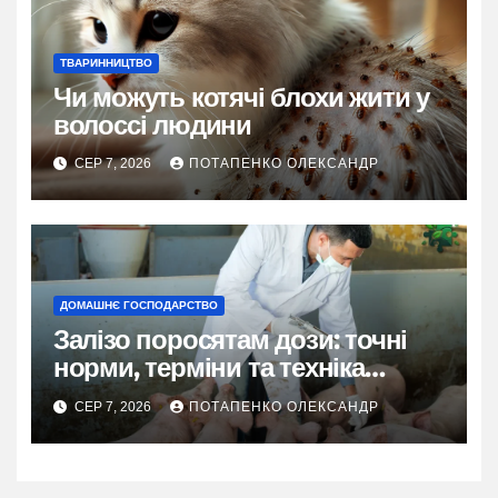
ТВАРИННИЦТВО
Чи можуть котячі блохи жити у
волоссі людини
СЕР 7, 2026
ПОТАПЕНКО ОЛЕКСАНДР
ДОМАШНЄ ГОСПОДАРСТВО
Залізо поросятам дози: точні
норми, терміни та техніка
введення
СЕР 7, 2026
ПОТАПЕНКО ОЛЕКСАНДР