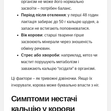
організм не може його нормально
засвоїти – потрібен баланс.
Період після отелення
: у перші 48 годин
лактація забирає до 50 г кальцію щодня, а
запаси не встигають поповнюватися.
Вік корови
: старші тварини гірше
засвоюють мінерали через зношеність
обміну речовин.
Стрес або хвороби
: наприклад, кетоз чи
мастит порушують метаболізм і
заважають кальцію “осідати” в організмі.
Ці фактори – як тривожні дзвіночки. Якщо їх
ігнорувати, корова може буквально впасти з ніг.
Симптоми нестачі
кальцію у корови