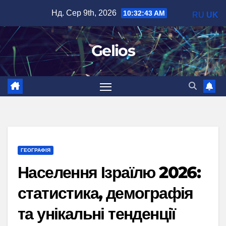
Перейти
Нд. Сер 9th, 2026
10:32:44 AM
RU
UK
до
вмісту
Gelios
ГЕОГРАФІЯ
Населення Ізраїлю 2026:
статистика, демографія
та унікальні тенденції