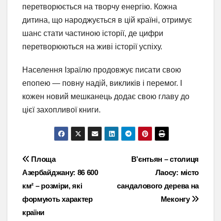
перетворюється на творчу енергію. Кожна
дитина, що народжується в цій країні, отримує
шанс стати частиною історії, де цифри
перетворюються на живі історії успіху.
Населення Ізраїлю продовжує писати свою
епопею — повну надій, викликів і перемог. І
кожен новий мешканець додає свою главу до
цієї захопливої книги.
Навігація
Площа
В’єнтьян – столиця
Азербайджану: 86 600
Лаосу: місто
записів
км² – розміри, які
сандалового дерева на
формують характер
Меконгу
країни