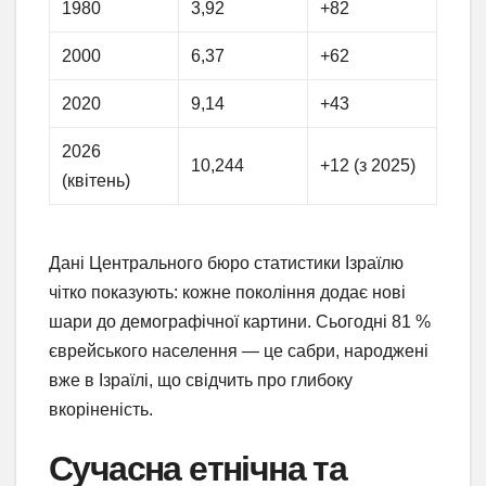
1980
3,92
+82
2000
6,37
+62
2020
9,14
+43
2026
10,244
+12 (з 2025)
(квітень)
Дані Центрального бюро статистики Ізраїлю
чітко показують: кожне покоління додає нові
шари до демографічної картини. Сьогодні 81 %
єврейського населення — це сабри, народжені
вже в Ізраїлі, що свідчить про глибоку
вкоріненість.
Сучасна етнічна та