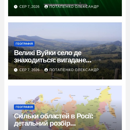
СЕР 7, 2026
ПОТАПЕНКО ОЛЕКСАНДР
ГЕОГРАФІЯ
Великі Вуйки село де
знаходиться: вигадане
гуцульське диво Карпат
СЕР 7, 2026
ПОТАПЕНКО ОЛЕКСАНДР
ГЕОГРАФІЯ
Скільки областей в Росії:
детальний розбір