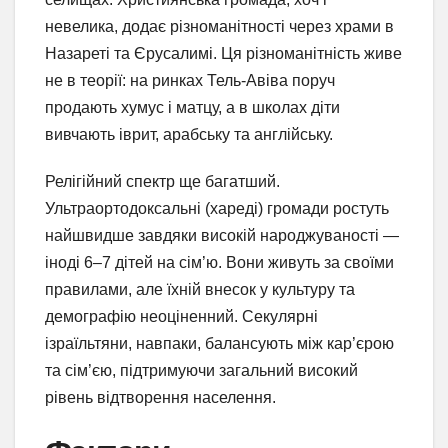
невелика, додає різноманітності через храми в
Назареті та Єрусалимі. Ця різноманітність живе
не в теорії: на ринках Тель-Авіва поруч
продають хумус і матцу, а в школах діти
вивчають іврит, арабську та англійську.
Релігійний спектр ще багатший.
Ультраортодоксальні (хареді) громади ростуть
найшвидше завдяки високій народжуваності —
іноді 6–7 дітей на сім’ю. Вони живуть за своїми
правилами, але їхній внесок у культуру та
демографію неоціненний. Секулярні
ізраїльтяни, навпаки, балансують між кар’єрою
та сім’єю, підтримуючи загальний високий
рівень відтворення населення.