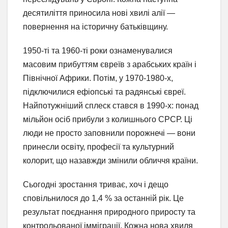
десятиліття приносила нові хвилі алії —
повернення на історичну батьківщину.
1950-ті та 1960-ті роки ознаменувалися
масовим прибуттям євреїв з арабських країн і
Північної Африки. Потім, у 1970-1980-х,
підключилися ефіопські та радянські євреї.
Найпотужніший сплеск стався в 1990-х: понад
мільйон осіб прибули з колишнього СРСР. Ці
люди не просто заповнили порожнечі — вони
принесли освіту, професії та культурний
колорит, що назавжди змінили обличчя країни.
Сьогодні зростання триває, хоч і дещо
сповільнилося до 1,4 % за останній рік. Це
результат поєднання природного приросту та
контрольованої імміграції. Кожна нова хвиля