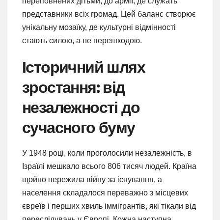
переповнених дітьми, до армії, де служать
представники всіх громад. Цей баланс створює
унікальну мозаїку, де культурні відмінності
стають силою, а не перешкодою.
Історичний шлях
зростання: від
незалежності до
сучасного буму
У 1948 році, коли проголосили незалежність, в
Ізраїлі мешкало всього 806 тисяч людей. Країна
щойно пережила війну за існування, а
населення складалося переважно з місцевих
євреїв і перших хвиль іммігрантів, які тікали від
переслідувань у Європі. Кожна наступна