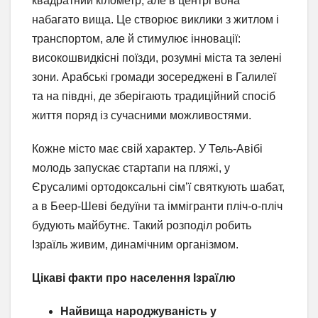
квадратний кілометр, але в центрі вона
набагато вища. Це створює виклики з житлом і
транспортом, але й стимулює інновації:
високошвидкісні поїзди, розумні міста та зелені
зони. Арабські громади зосереджені в Галилеї
та на півдні, де зберігають традиційний спосіб
життя поряд із сучасними можливостями.
Кожне місто має свій характер. У Тель-Авібі
молодь запускає стартапи на пляжі, у
Єрусалимі ортодоксальні сім’ї святкують шабат,
а в Беер-Шеві бедуїни та іммігранти пліч-о-пліч
будують майбутнє. Такий розподіл робить
Ізраїль живим, динамічним організмом.
Цікаві факти про населення Ізраїлю
Найвища народжуваність у