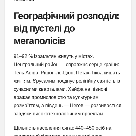
Географічний розподіл:
від пустелі до
мегаполісів
91–92 % ізраїльтян живуть у містах.
Центральний район — справжнє серце країни:
Тель-Авіва, Рішон-ле-Ціон, Петах-Тіква кишать
життям. Єрусалим поєднує релігійну святість із
сучасними кварталами. Хайфа на півночі
вражає промисловістю та культурним
розмаїттям, а південь — Негев — розвивається
завдяки високотехнологічним проектам.
Щільність населення сягає 440–450 осіб на