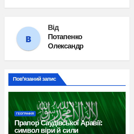
Від
Потапенко
Олександр
Пов’язаний запис
ГЕОГРАФІЯ
Прапор Саудівської Аравії:
символ віри й сили