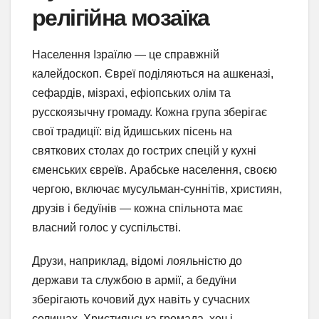
релігійна мозаїка
Населення Ізраїлю — це справжній
калейдоскоп. Євреї поділяються на ашкеназі,
сефардів, мізрахі, ефіопських олім та
русскоязычну громаду. Кожна група зберігає
свої традиції: від йдишських пісень на
святкових столах до гострих спецій у кухні
єменських євреїв. Арабське населення, своєю
чергою, включає мусульман-суннітів, християн,
друзів і бедуїнів — кожна спільнота має
власний голос у суспільстві.
Друзи, наприклад, відомі лояльністю до
держави та службою в армії, а бедуїни
зберігають кочовий дух навіть у сучасних
селищах. Християнська громада, хоч і