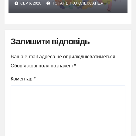
адміністративного поділу
СЕР 6, 2026
ПОТАПЕНКО ОЛЕКСАНДР
Залишити відповідь
Ваша e-mail адреса не оприлюднюватиметься.
Обов’язкові поля позначені
*
Коментар
*