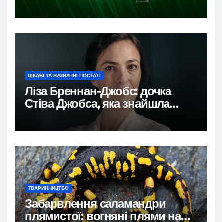
ЦІКАВІ ТА ВИЗНАЧНІ ПОСТАТІ
Ліза Бреннан-Джобс: дочка
Стіва Джобса, яка знайшла
власний голос
ТВАРИННИЦТВО
Забарвлення саламандри
плямистої: вогняні плями на