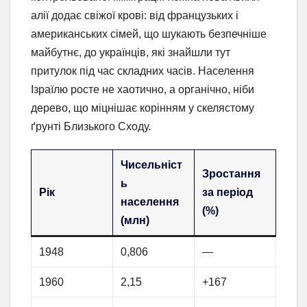
алії додає свіжої крові: від французьких і
американських сімей, що шукають безпечніше
майбутнє, до українців, які знайшли тут
притулок під час складних часів. Населення
Ізраїлю росте не хаотично, а органічно, ніби
дерево, що міцнішає корінням у скелястому
ґрунті Близького Сходу.
Чисельніст
Зростання
ь
Рік
за період
населення
(%)
(млн)
1948
0,806
—
1960
2,15
+167