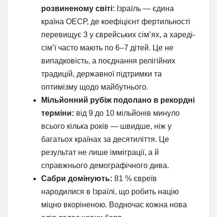
розвиненому світі:
Ізраїль — єдина
країна ОЕСР, де коефіцієнт фертильності
перевищує 3 у єврейських сім’ях, а хареді-
сім’ї часто мають по 6–7 дітей. Це не
випадковість, а поєднання релігійних
традицій, державної підтримки та
оптимізму щодо майбутнього.
Мільйонний рубіж подолано в рекордні
терміни:
від 9 до 10 мільйонів минуло
всього кілька років — швидше, ніж у
багатьох країнах за десятиліття. Це
результат не лише імміграції, а й
справжнього демографічного дива.
Сабри домінують:
81 % євреїв
народилися в Ізраїлі, що робить націю
міцно вкоріненою. Водночас кожна нова