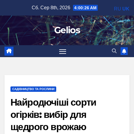
Перейти
Сб. Сер 8th, 2026
4:00:28 AM
RU
UK
до
вмісту
Gelios
САДІВНИЦТВО ТА РОСЛИНИ
Найродючіші сорти
огірків: вибір для
щедрого врожаю