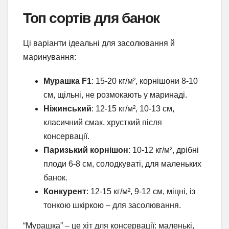
Топ сортів для банок
Ці варіанти ідеальні для засолювання й
маринування:
Мурашка F1
: 15-20 кг/м², корнішони 8-10
см, щільні, не розмокають у маринаді.
Ніжинський
: 12-15 кг/м², 10-13 см,
класичний смак, хрусткий після
консервації.
Паризький корнішон
: 10-12 кг/м², дрібні
плоди 6-8 см, солодкуваті, для маленьких
банок.
Конкурент
: 12-15 кг/м², 9-12 см, міцні, із
тонкою шкіркою – для засолювання.
“Мурашка” – це хіт для консервації: маленькі,