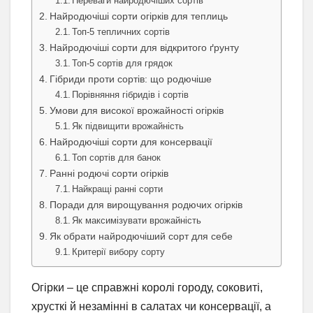
Переваги найродючіших сортів
Найродючіші сорти огірків для теплиць
Топ-5 тепличних сортів
Найродючіші сорти для відкритого ґрунту
Топ-5 сортів для грядок
Гібриди проти сортів: що родючіше
Порівняння гібридів і сортів
Умови для високої врожайності огірків
Як підвищити врожайність
Найродючіші сорти для консервації
Топ сортів для банок
Ранні родючі сорти огірків
Найкращі ранні сорти
Поради для вирощування родючих огірків
Як максимізувати врожайність
Як обрати найродючіший сорт для себе
Критерії вибору сорту
Огірки – це справжні королі городу, соковиті,
хрусткі й незамінні в салатах чи консервації, а