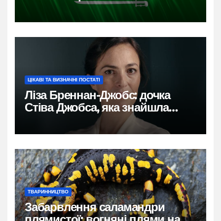
ЦІКАВІ ТА ВИЗНАЧНІ ПОСТАТІ
Ліза Бреннан-Джобс: дочка
Стіва Джобса, яка знайшла
власний голос
ТВАРИННИЦТВО
Забарвлення саламандри
плямистої: вогняні плями на