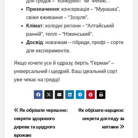
для грядок – “Конкурент” чи “Фенікс”.
Призначення
: консервація – “Мурашка”,
свіже вживання – “Зозуля”.
Клімат
: холодні регіони – “Алтайський
ранній”, теплі – “Ніжинський”.
Досвід
: новачкам – гібриди, профі – сорти
для експериментів.
Якщо хочете усе й одразу, беріть “Герман” –
універсальний і щедрий. Ваш ідеальний сорт
уже чекає на грядці!
Навігація
Як обрізати черешню:
Як обрізати нарциси:
секрети здорового
секрети догляду за
записів
дерева та щедрого
квітами
врожаю