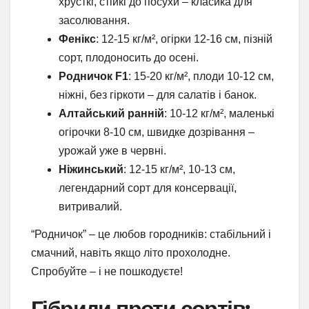
хрусткі, стійкі до посухи – класика для
засолювання.
Фенікс
: 12-15 кг/м², огірки 12-16 см, пізній
сорт, плодоносить до осені.
Родничок F1
: 15-20 кг/м², плоди 10-12 см,
ніжні, без гіркоти – для салатів і банок.
Алтайський ранній
: 10-12 кг/м², маленькі
огірочки 8-10 см, швидке дозрівання –
урожай уже в червні.
Ніжинський
: 12-15 кг/м², 10-13 см,
легендарний сорт для консервації,
витривалий.
“Родничок” – це любов городників: стабільний і
смачний, навіть якщо літо прохолодне.
Спробуйте – і не пошкодуєте!
Гібриди проти сортів: