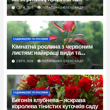
практичні рішення
СЕР 6, 2026
ПОТАПЕНКО ОЛЕКСАНДР
САДІВНИЦТВО ТА РОСЛИНИ
Кімнатна рослина з червоним
листям: найкращі види та
секрети догляду
СЕР 6, 2026
ПОТАПЕНКО ОЛЕКСАНДР
САДІВНИЦТВО ТА РОСЛИНИ
Бегонія клубнева – яскрава
королева тінистих куточків саду