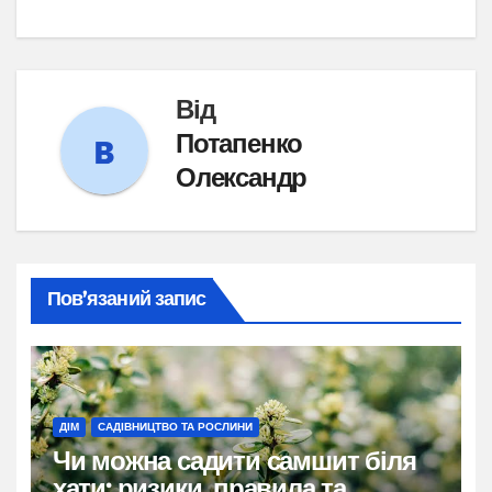
Від
Потапенко
Олександр
Пов’язаний запис
ДІМ
САДІВНИЦТВО ТА РОСЛИНИ
Чи можна садити самшит біля
хати: ризики, правила та