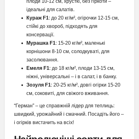
плоди 10-12 см, хрусткі, без гіркоти –
ідеальні для салатів.
Кураж F1
: до 20 кг/м², огірочки 12-15 см,
стійкі до хвороб, підходять для
консервації.
Мурашка F1
: 15-20 кг/м², маленькі
корнішони 8-10 см, солодкуваті, для
засолювання.
Емеля F1
: до 18 кг/м², плоди 13-15 см,
ніжні, універсальні – і в салат, і в банку.
Зозуля F1
: 20-25 кг/м², довгі огірки 15-20
см, соковиті, для свіжого вживання.
“Герман” – це справжній лідер для теплиць:
швидкий, урожайний і смачний. Посадіть його –
і огірків вистачить на всіх!