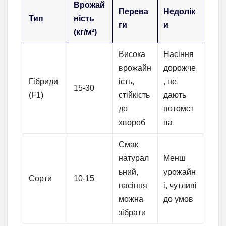
Врожай
Перева
Недолік
Тип
ність
ги
и
(кг/м²)
Висока
Насіння
врожайн
дорожче
Гібриди
ість,
, не
15-30
(F1)
стійкість
дають
до
потомст
хвороб
ва
Смак
натурал
Менш
ьний,
урожайн
Сорти
10-15
насіння
і, чутливі
можна
до умов
зібрати