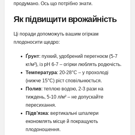
продумано. Ось що потрібно знати.
Як підвищити врожайність
Ці поради допоможуть вашим огіркам
плодоносити щедро:
Ґрунт
: пухкий, удобрений перегноєм (5-7
кг/м²), із pH 6-7 – огірки люблять родючість.
Температура
: 20-28°C – у прохолоді
(нижче 15°C) ріст сповільнюється.
Полив
: теплою водою, 2-3 рази на
тиждень, 5-10 л/м² – не допускайте
пересихання.
Підв’язка
: вертикальні шпалери
економлять місце й покращують
плодоношення.