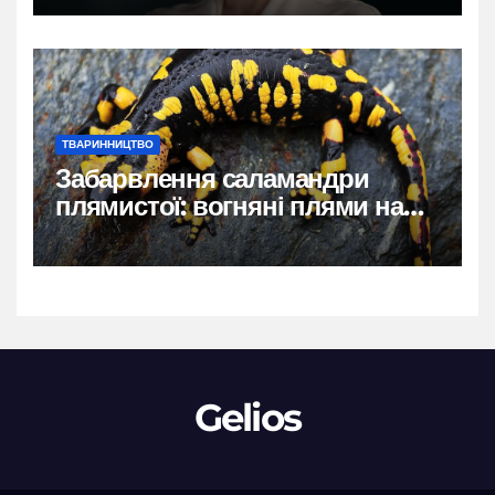
ТВАРИННИЦТВО
Забарвлення саламандри
плямистої: вогняні плями на
чорному тлі
Gelios