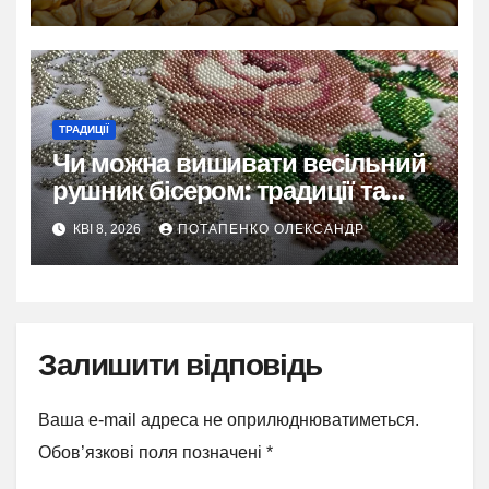
ТРАДИЦІЇ
Чи можна вишивати весільний
рушник бісером: традиції та
сучасні інтерпретації
КВІ 8, 2026
ПОТАПЕНКО ОЛЕКСАНДР
Залишити відповідь
Ваша e-mail адреса не оприлюднюватиметься.
Обов’язкові поля позначені
*