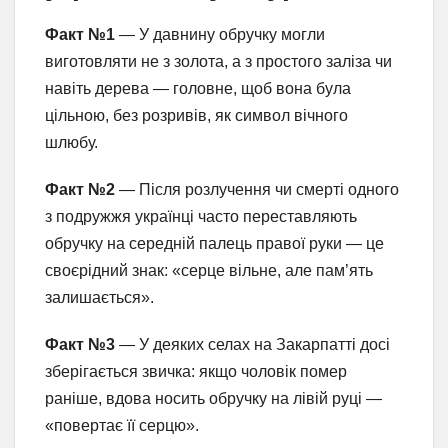
Факт №1
— У давнину обручку могли
виготовляти не з золота, а з простого заліза чи
навіть дерева — головне, щоб вона була
цільною, без розривів, як символ вічного
шлюбу.
Факт №2
— Після розлучення чи смерті одного
з подружжя українці часто переставляють
обручку на середній палець правої руки — це
своєрідний знак: «серце вільне, але пам’ять
залишається».
Факт №3
— У деяких селах на Закарпатті досі
зберігається звичка: якщо чоловік помер
раніше, вдова носить обручку на лівій руці —
«повертає її серцю».