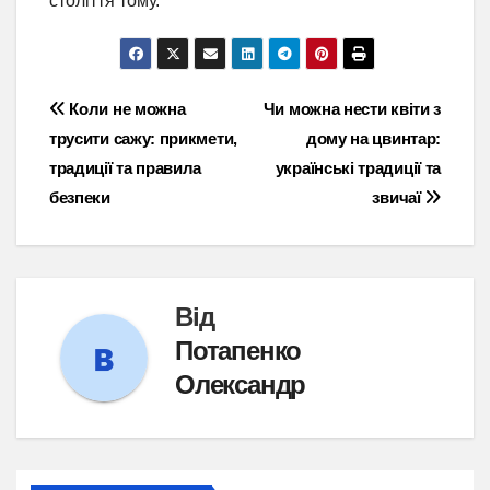
століття тому.
Навігація
Коли не можна
Чи можна нести квіти з
трусити сажу: прикмети,
дому на цвинтар:
записів
традиції та правила
українські традиції та
безпеки
звичаї
Від
Потапенко
Олександр