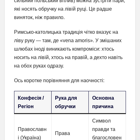
сильний польський вплив) можна зустріти пари,
які носять обручку на лівій руці. Це радше
виняток, ніж правило.
Римсько-католицька традиція чітко вказує на
ліву руку — там, де «vena amoris». У змішаних
шлюбах іноді виникають компроміси: хтось
носить на лівій, хтось на правій, а дехто навіть
на обох руках одразу.
Ось коротке порівняння для наочності:
Конфесія /
Рука для
Основна
Регіон
обручки
причина
Символ
Православн
правди та
Права
і (Україна)
благословен