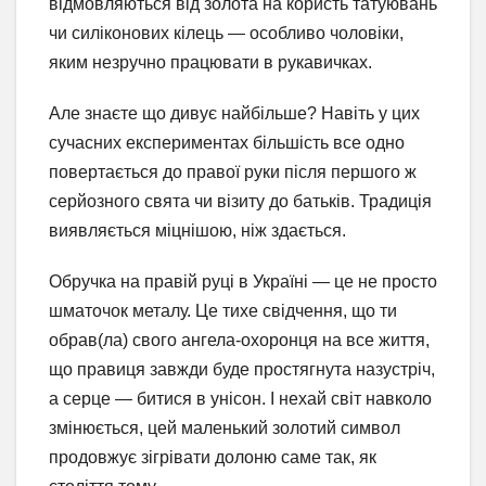
відмовляються від золота на користь татуювань
чи силіконових кілець — особливо чоловіки,
яким незручно працювати в рукавичках.
Але знаєте що дивує найбільше? Навіть у цих
сучасних експериментах більшість все одно
повертається до правої руки після першого ж
серйозного свята чи візиту до батьків. Традиція
виявляється міцнішою, ніж здається.
Обручка на правій руці в Україні — це не просто
шматочок металу. Це тихе свідчення, що ти
обрав(ла) свого ангела-охоронця на все життя,
що правиця завжди буде простягнута назустріч,
а серце — битися в унісон. І нехай світ навколо
змінюється, цей маленький золотий символ
продовжує зігрівати долоню саме так, як