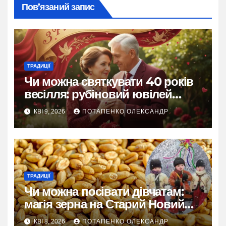
Пов’язаний запис
ТРАДИЦІЇ
Чи можна святкувати 40 років
весілля: рубіновий ювілей
пристрасті
КВІ 9, 2026
ПОТАПЕНКО ОЛЕКСАНДР
ТРАДИЦІЇ
Чи можна посівати дівчатам:
магія зерна на Старий Новий
рік
КВІ 8, 2026
ПОТАПЕНКО ОЛЕКСАНДР