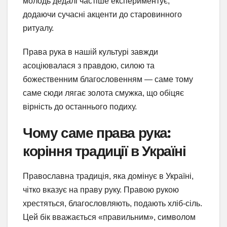
молодь дедалі частіше експериментує,
додаючи сучасні акценти до старовинного
ритуалу.
Права рука в нашій культурі завжди
асоціювалася з правдою, силою та
божественним благословенням — саме тому
саме сюди лягає золота смужка, що обіцяє
вірність до останнього подиху.
Чому саме права рука:
коріння традиції в Україні
Православна традиція, яка домінує в Україні,
чітко вказує на праву руку. Правою рукою
хрестяться, благословляють, подають хліб-сіль.
Цей бік вважається «правильним», символом