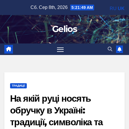
Перейти
Сб. Сер 8th, 2026
5:21:50 AM
RU
UK
до
вмісту
Gelios
ТРАДИЦІЇ
На якій руці носять
обручку в Україні:
традиції, символіка та