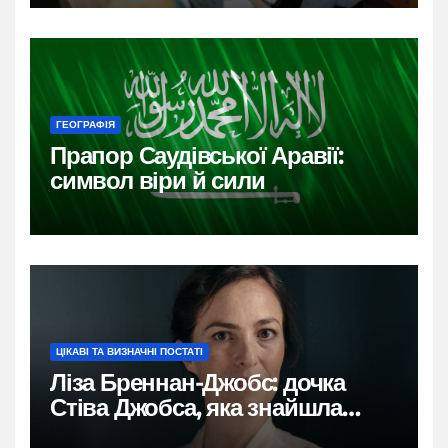
ГЕОГРАФІЯ
Прапор Саудівської Аравії:
символ віри й сили
ЦІКАВІ ТА ВИЗНАЧНІ ПОСТАТІ
Ліза Бреннан-Джобс: дочка
Стіва Джобса, яка знайшла
власний голос