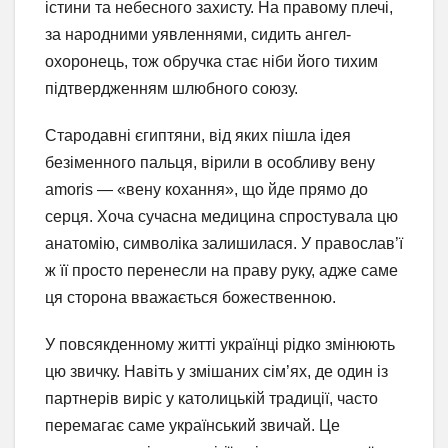
істини та небесного захисту. На правому плечі,
за народними уявленнями, сидить ангел-
охоронець, тож обручка стає ніби його тихим
підтвердженням шлюбного союзу.
Стародавні єгиптяни, від яких пішла ідея
безіменного пальця, вірили в особливу вену
amoris — «вену кохання», що йде прямо до
серця. Хоча сучасна медицина спростувала цю
анатомію, символіка залишилася. У православ’ї
ж її просто перенесли на праву руку, адже саме
ця сторона вважається божественною.
У повсякденному житті українці рідко змінюють
цю звичку. Навіть у змішаних сім’ях, де один із
партнерів виріс у католицькій традиції, часто
перемагає саме український звичай. Це