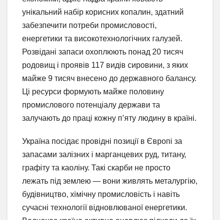
унікальний набір корисних копалин, здатний
забезпечити потреби промисловості,
енергетики та високотехнологічних галузей.
Розвідані запаси охоплюють понад 20 тисяч
родовищ і проявів 117 видів сировини, з яких
майже 9 тисяч внесено до державного балансу.
Ці ресурси формують майже половину
промислового потенціалу держави та
залучають до праці кожну п’яту людину в країні.
Україна посідає провідні позиції в Європі за
запасами залізних і марганцевих руд, титану,
графіту та каоліну. Такі скарби не просто
лежать під землею — вони живлять металургію,
будівництво, хімічну промисловість і навіть
сучасні технології відновлюваної енергетики.