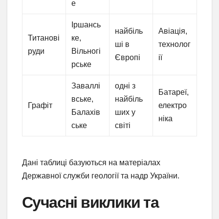
е
Іршансь
найбіль
Авіація,
Титанові
ке,
ші в
технолог
руди
Вільногі
Європі
ії
рське
Заваллі
одні з
Батареї,
вське,
найбіль
Графіт
електро
Балахів
ших у
ніка
ське
світі
Дані таблиці базуються на матеріалах
Державної служби геології та надр України.
Сучасні виклики та