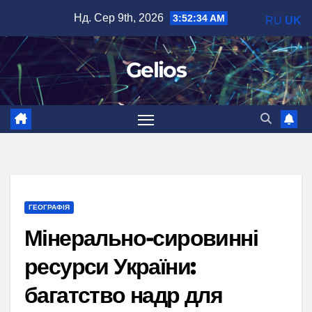
Перейти
Нд. Сер 9th, 2026
3:52:35 AM
RU
UK
до
вмісту
Gelios
ГЕОГРАФІЯ
Мінерально-сировинні
ресурси України:
багатство надр для