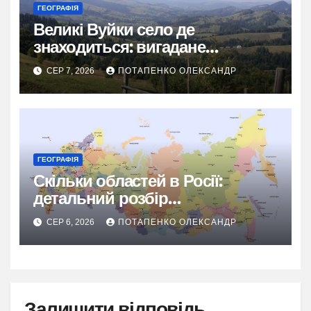
ГЕОГРАФІЯ
Великі Вуйки село де
знаходиться: вигадане
гуцульське диво Карпат
СЕР 7, 2026
ПОТАПЕНКО ОЛЕКСАНДР
ГЕОГРАФІЯ
Скільки областей в Росії:
детальний розбір
адміністративного поділу
СЕР 6, 2026
ПОТАПЕНКО ОЛЕКСАНДР
Залишити відповідь