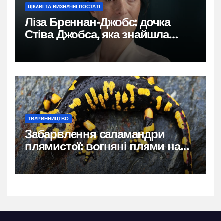
ЦІКАВІ ТА ВИЗНАЧНІ ПОСТАТІ
Ліза Бреннан-Джобс: дочка
Стіва Джобса, яка знайшла
власний голос
ТВАРИННИЦТВО
Забарвлення саламандри
плямистої: вогняні плями на
чорному тлі