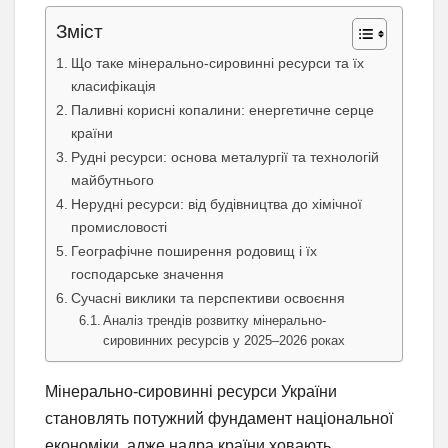
Зміст
Що таке мінерально-сировинні ресурси та їх
класифікація
Паливні корисні копалини: енергетичне серце
країни
Рудні ресурси: основа металургії та технологій
майбутнього
Нерудні ресурси: від будівництва до хімічної
промисловості
Географічне поширення родовищ і їх
господарське значення
Сучасні виклики та перспективи освоєння
Аналіз трендів розвитку мінерально-
сировинних ресурсів у 2025–2026 роках
Мінерально-сировинні ресурси України
становлять потужний фундамент національної
економіки, адже надра країни ховають