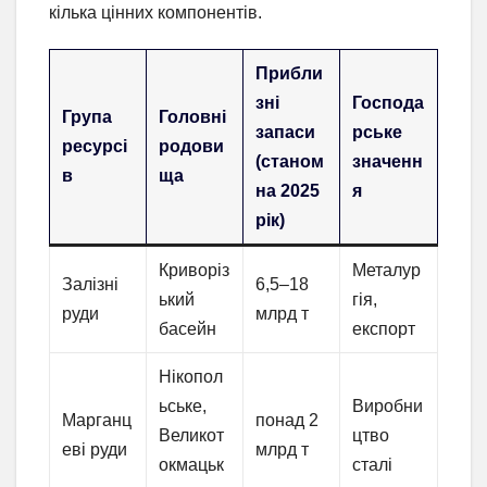
кілька цінних компонентів.
Прибли
зні
Господа
Група
Головні
запаси
рське
ресурсі
родови
(станом
значенн
в
ща
на 2025
я
рік)
Криворіз
Металур
Залізні
6,5–18
ький
гія,
руди
млрд т
басейн
експорт
Нікопол
ьське,
Виробни
Марганц
понад 2
Великот
цтво
еві руди
млрд т
окмацьк
сталі