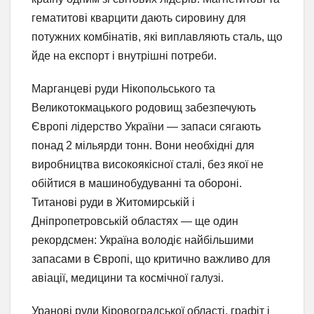
гематитові кварцити дають сировину для
потужних комбінатів, які виплавляють сталь, що
йде на експорт і внутрішні потреби.
Марганцеві руди Нікопольського та
Великотокмацького родовищ забезпечують
Європі лідерство України — запаси сягають
понад 2 мільярди тонн. Вони необхідні для
виробництва високоякісної сталі, без якої не
обійтися в машинобудуванні та обороні.
Титанові руди в Житомирській і
Дніпропетровській областях — ще один
рекордсмен: Україна володіє найбільшими
запасами в Європі, що критично важливо для
авіації, медицини та космічної галузі.
Уранові руди Кіровоградської області, графіт і