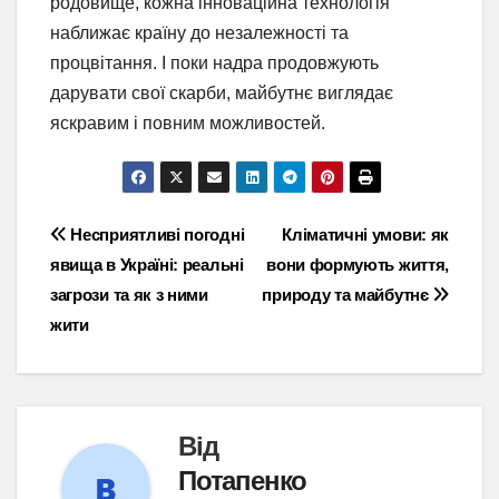
родовище, кожна інноваційна технологія
наближає країну до незалежності та
процвітання. І поки надра продовжують
дарувати свої скарби, майбутнє виглядає
яскравим і повним можливостей.
Навігація
Несприятливі погодні
Кліматичні умови: як
явища в Україні: реальні
вони формують життя,
записів
загрози та як з ними
природу та майбутнє
жити
Від
Потапенко