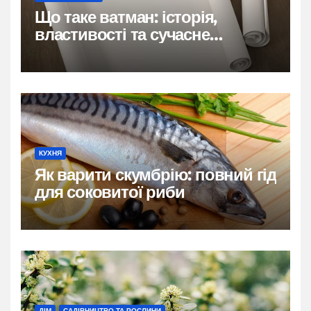
Що таке ватман: історія,
властивості та сучасне
застосування
КУХНЯ
Як варити скумбрію: повний гід
для соковитої риби
ДІМ
САДІВНИЦТВО ТА РОСЛИНИ