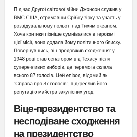
Під час Другої світової війни Джонсон служив у
ВМС США, отримавши Срібну зірку за участь у
розвідувальному польоті над Тихим океаном.
Хоча критики пізніше сумнівалися в героїзмі
цієї місії, вона додала йому політичного блиску.
Повернувшись, він продовжив сходження: у
1948 році став сенатором від Техасу після
суперечливих виборів, де перемога склала
всього 87 голосів. Цей епізод, відомий як
“Справа про 87 голосів”, підкреслив його
репутацію майстра закулісних угод.
Віце-президентство та
несподіване сходження
на президентство