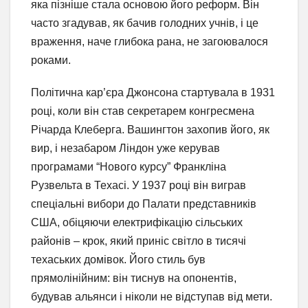
яка пізніше стала основою його реформ. Він
часто згадував, як бачив голодних учнів, і це
враження, наче глибока рана, не загоювалося
роками.
Політична кар’єра Джонсона стартувала в 1931
році, коли він став секретарем конгресмена
Річарда Клеберга. Вашингтон захопив його, як
вир, і незабаром Ліндон уже керував
програмами “Нового курсу” Франкліна
Рузвельта в Техасі. У 1937 році він виграв
спеціальні вибори до Палати представників
США, обіцяючи електрифікацію сільських
районів – крок, який приніс світло в тисячі
техаських домівок. Його стиль був
прямолінійним: він тиснув на опонентів,
будував альянси і ніколи не відступав від мети.