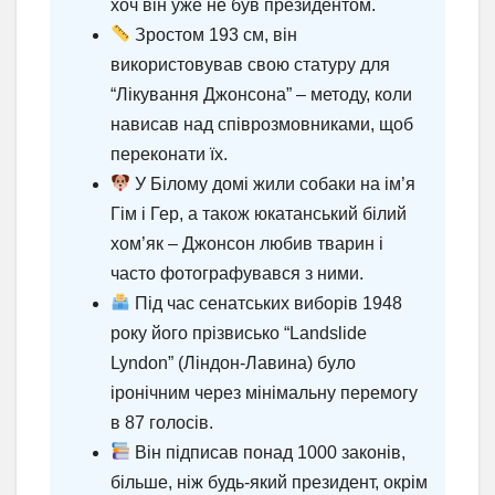
хоч він уже не був президентом.
Зростом 193 см, він
використовував свою статуру для
“Лікування Джонсона” – методу, коли
нависав над співрозмовниками, щоб
переконати їх.
У Білому домі жили собаки на ім’я
Гім і Гер, а також юкатанський білий
хом’як – Джонсон любив тварин і
часто фотографувався з ними.
Під час сенатських виборів 1948
року його прізвисько “Landslide
Lyndon” (Ліндон-Лавина) було
іронічним через мінімальну перемогу
в 87 голосів.
Він підписав понад 1000 законів,
більше, ніж будь-який президент, окрім