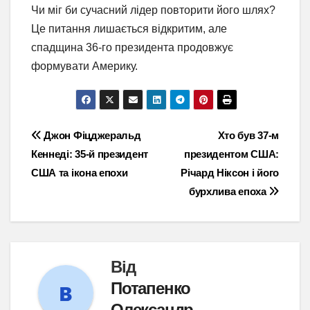
Чи міг би сучасний лідер повторити його шлях?
Це питання лишається відкритим, але
спадщина 36-го президента продовжує
формувати Америку.
Навігація
Джон Фіцджеральд
Хто був 37-м
Кеннеді: 35-й президент
президентом США:
записів
США та ікона епохи
Річард Ніксон і його
бурхлива епоха
Від
Потапенко
Олександр