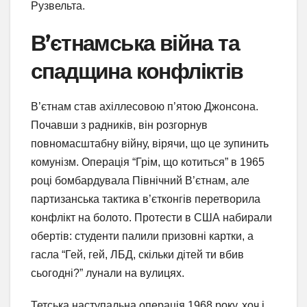
Рузвельта.
В’єтнамська війна та
спадщина конфліктів
В’єтнам став ахіллесовою п’ятою Джонсона.
Почавши з радників, він розгорнув
повномасштабну війну, вірячи, що це зупинить
комунізм. Операція “Грім, що котиться” в 1965
році бомбардувала Північний В’єтнам, але
партизанська тактика в’єтконгів перетворила
конфлікт на болото. Протести в США набирали
обертів: студенти палили призовні картки, а
гасла “Гей, гей, ЛБД, скільки дітей ти вбив
сьогодні?” лунали на вулицях.
Тетська наступальна операція 1968 року, хоч і