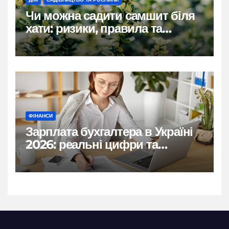
Чи можна садити самшит біля
хати: ризики, правила та
практичні рішення
ФІНАНСИ
Зарплата бухгалтера в Україні
2026: реальні цифри та
нюанси