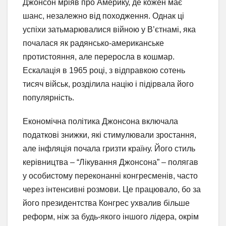
Джонсон мріяв про Америку, де кожен має
шанс, незалежно від походження. Однак ці
успіхи затьмарювалися війною у В’єтнамі, яка
почалася як радянсько-американське
протистояння, але переросла в кошмар.
Ескалація в 1965 році, з відправкою сотень
тисяч військ, розділила націю і підірвала його
популярність.
Економічна політика Джонсона включала
податкові знижки, які стимулювали зростання,
але інфляція почала гризти країну. Його стиль
керівництва – “Лікування Джонсона” – полягав
у особистому переконанні конгресменів, часто
через інтенсивні розмови. Це працювало, бо за
його президентства Конгрес ухвалив більше
реформ, ніж за будь-якого іншого лідера, окрім