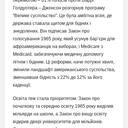
перемогою – 61% голосів проти Баррі
Голдуотера – Джонсон розгорнув програму
“Велике суспільство”. Це була амбітна візія, де
держава ставала щитом для бідних і
знедолених. Він підписав Закон про
голосування 1965 року, який усунув бар’єри для
афроамериканців на виборах, і Medicare з
Medicaid, забезпечуючи медичну допомогу
літнім і бідним. Ці реформи, наче потужні хвилі,
змінили ландшафт американського суспільства,
зменшивши бідність з 22% до 12% за його
каденції.
Освіта теж стала пріоритетом: Закон про
початкову та середню освіту 1965 року виділив
мільярди на школи, а Закон про вищу освіту
відкрив двері університетів для мільйонів.