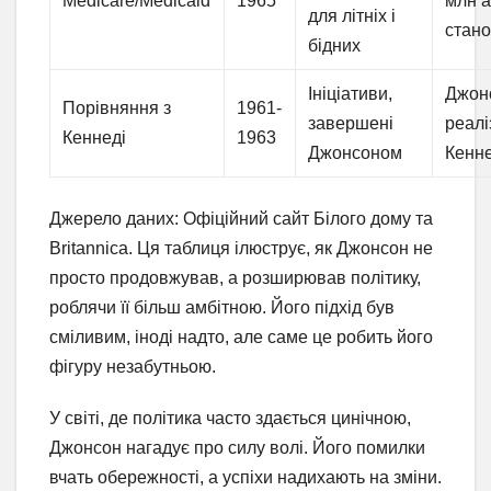
Medicare/Medicaid
1965
млн 
для літніх і
стано
бідних
Ініціативи,
Джон
Порівняння з
1961-
завершені
реалі
Кеннеді
1963
Джонсоном
Кенне
Джерело даних: Офіційний сайт Білого дому та
Britannica. Ця таблиця ілюструє, як Джонсон не
просто продовжував, а розширював політику,
роблячи її більш амбітною. Його підхід був
сміливим, іноді надто, але саме це робить його
фігуру незабутньою.
У світі, де політика часто здається цинічною,
Джонсон нагадує про силу волі. Його помилки
вчать обережності, а успіхи надихають на зміни.