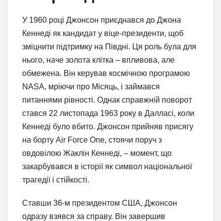
У 1960 році Джонсон приєднався до Джона
Кеннеді як кандидат у віце-президенти, щоб
зміцнити підтримку на Півдні. Ця роль була для
нього, наче золота клітка – впливова, але
обмежена. Він керував космічною програмою
NASA, мріючи про Місяць, і займався
питаннями рівності. Однак справжній поворот
стався 22 листопада 1963 року в Далласі, коли
Кеннеді було вбито. Джонсон прийняв присягу
на борту Air Force One, стоячи поруч з
овдовілою Жаклін Кеннеді, – момент, що
закарбувався в історії як символ національної
трагедії і стійкості.
Ставши 36-м президентом США, Джонсон
одразу взявся за справу. Він завершив