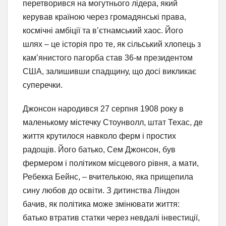
перетворився на могутнього лідера, який
керував країною через громадянські права,
космічні амбіції та в’єтнамський хаос. Його
шлях – це історія про те, як сільський хлопець з
кам’янистого пагорба став 36-м президентом
США, залишивши спадщину, що досі викликає
суперечки.
Джонсон народився 27 серпня 1908 року в
маленькому містечку Стоунволл, штат Техас, де
життя крутилося навколо ферм і простих
радощів. Його батько, Сем Джонсон, був
фермером і політиком місцевого рівня, а мати,
Ребекка Бейнс, – вчителькою, яка прищепила
сину любов до освіти. З дитинства Ліндон
бачив, як політика може змінювати життя:
батько втратив статки через невдалі інвестиції,