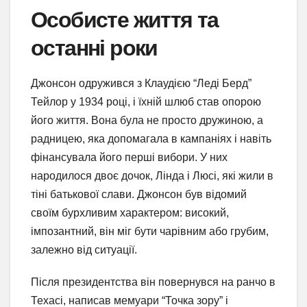
Особисте життя та
останні роки
Джонсон одружився з Клаудією “Леді Берд”
Тейлор у 1934 році, і їхній шлюб став опорою
його життя. Вона була не просто дружиною, а
радницею, яка допомагала в кампаніях і навіть
фінансувала його перші вибори. У них
народилося двоє дочок, Лінда і Люсі, які жили в
тіні батькової слави. Джонсон був відомий
своїм бурхливим характером: високий,
імпозантний, він міг бути чарівним або грубим,
залежно від ситуації.
Після президентства він повернувся на ранчо в
Техасі, написав мемуари “Точка зору” і