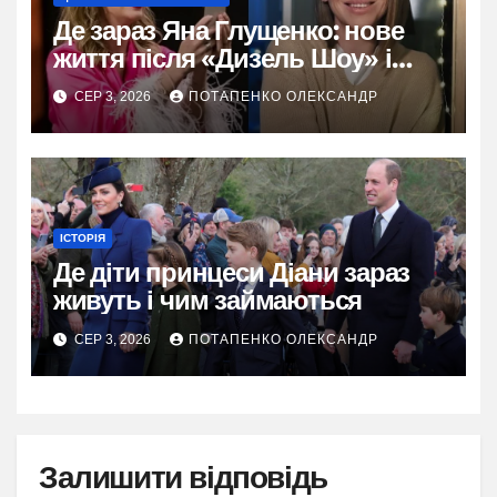
Де зараз Яна Глущенко: нове
життя після «Дизель Шоу» і
розлучення
СЕР 3, 2026
ПОТАПЕНКО ОЛЕКСАНДР
ІСТОРІЯ
Де діти принцеси Діани зараз
живуть і чим займаються
СЕР 3, 2026
ПОТАПЕНКО ОЛЕКСАНДР
Залишити відповідь