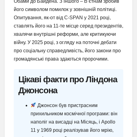
Обами до Байдена. З іншого – В’єтнам зробив
його символом помилок у зовнішній політиці.
Опитування, як-от від C-SPAN у 2021 році,
ставлять його на 11-те місце серед президентів,
хвалячи внутрішні реформи, але критикуючи
війну. У 2025 році, з огляду на поточні дебати
про соціальну справедливість, його закони про
громадянські права здаються пророчими.
Цікаві факти про Ліндона
Джонсона
Джонсон був пристрасним
прихильником космічної програми: він
наполіг на висадці на Місяць, і Apollo
11 у 1969 році реалізував його мрію,