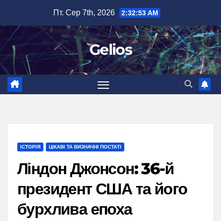
Перейти
Пт. Сер 7th, 2026
2:32:54 AM
до
вмісту
Gelios
ІСТОРІЯ
ЦІКАВІ ТА ВИЗНАЧНІ ПОСТАТІ
Ліндон Джонсон: 36-й
президент США та його
бурхлива епоха