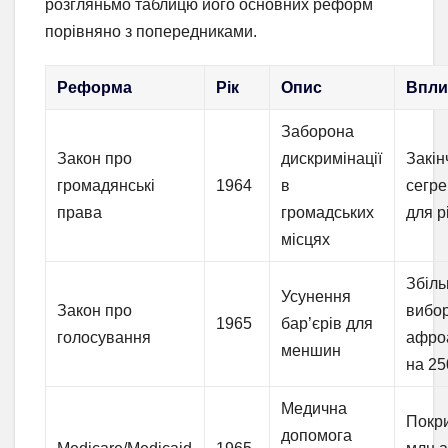
розгляньмо таблицю його основних реформ
порівняно з попередниками.
Реформа
Рік
Опис
Впли
Заборона
Закон про
дискримінації
Закін
громадянські
1964
в
сегре
права
громадських
для р
місцях
Збіл
Усунення
Закон про
вибор
1965
бар’єрів для
голосування
афро
меншин
на 2
Медична
Покри
допомога