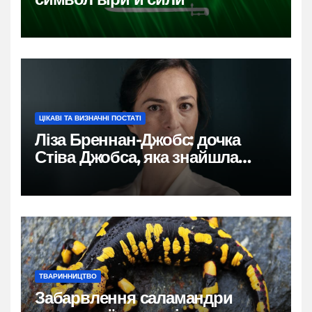
ЦІКАВІ ТА ВИЗНАЧНІ ПОСТАТІ
Ліза Бреннан-Джобс: дочка
Стіва Джобса, яка знайшла
власний голос
ТВАРИННИЦТВО
Забарвлення саламандри