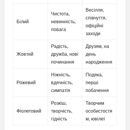
Весілля,
Чистота,
співчуття,
Білий
невинність,
офіційні
повага
заходи
Радість,
Друзям, на
Жовтий
дружба, нові
день
починання
народження
Ніжність,
Подяка,
Рожевий
вдячність,
перші
симпатія
побачення
Розкіш,
Творчим
Фіолетовий
творчість,
особистостя
гідність
м, ювілеї