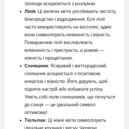
троянди асоціюються з розлукою.
Лілія
: Ці величні квіти уособлюють чистоту,
благородство і відродження. Білі лілії
часто використовують на весіллях, адже
вони символізують невинність і вірність.
Помаранчеві лілії висловлюють
впевненість і пристрасть, а рожеві —
ніжність і процвітання.
Соняшник
: Яскравий і життєрадісний,
соняшник асоціюється з позитивом,
енергією і вірністю. Його дарують, щоб
підняти настрій або побажати успіху.
Уявіть собі поле соняшників, що тягнуться
до сонця — це ідеальний символ
оптимізму!
Тюльпан
: Ці ніжні квіти символізують
ідеальне кохання і весну. Червоні