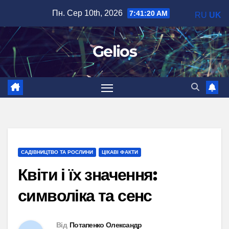
Перейти
Пн. Сер 10th, 2026
7:41:21 AM
RU
UK
до
вмісту
Gelios
САДІВНИЦТВО ТА РОСЛИНИ
ЦІКАВІ ФАКТИ
Квіти і їх значення:
символіка та сенс
Від
Потапенко Олександр