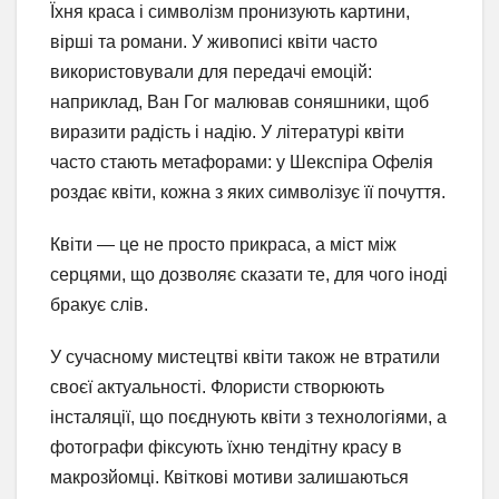
Їхня краса і символізм пронизують картини,
вірші та романи. У живописі квіти часто
використовували для передачі емоцій:
наприклад, Ван Гог малював соняшники, щоб
виразити радість і надію. У літературі квіти
часто стають метафорами: у Шекспіра Офелія
роздає квіти, кожна з яких символізує її почуття.
Квіти — це не просто прикраса, а міст між
серцями, що дозволяє сказати те, для чого іноді
бракує слів.
У сучасному мистецтві квіти також не втратили
своєї актуальності. Флористи створюють
інсталяції, що поєднують квіти з технологіями, а
фотографи фіксують їхню тендітну красу в
макрозйомці. Квіткові мотиви залишаються