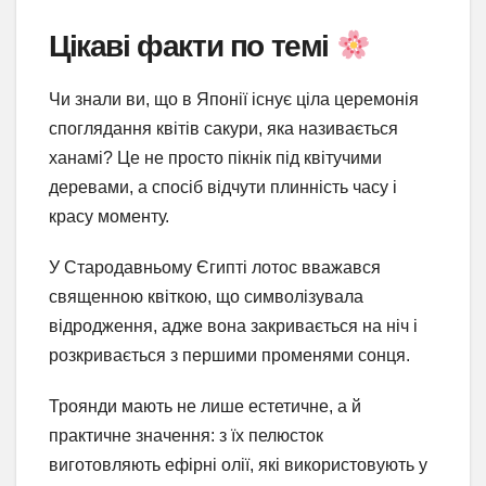
Цікаві факти по темі
Чи знали ви, що в Японії існує ціла церемонія
споглядання квітів сакури, яка називається
ханамі? Це не просто пікнік під квітучими
деревами, а спосіб відчути плинність часу і
красу моменту.
У Стародавньому Єгипті лотос вважався
священною квіткою, що символізувала
відродження, адже вона закривається на ніч і
розкривається з першими променями сонця.
Троянди мають не лише естетичне, а й
практичне значення: з їх пелюсток
виготовляють ефірні олії, які використовують у