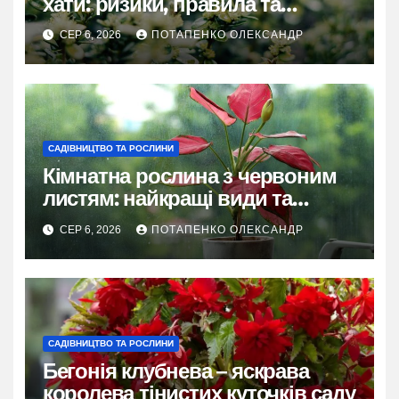
хати: ризики, правила та
практичні рішення
СЕР 6, 2026
ПОТАПЕНКО ОЛЕКСАНДР
САДІВНИЦТВО ТА РОСЛИНИ
Кімнатна рослина з червоним
листям: найкращі види та
секрети догляду
СЕР 6, 2026
ПОТАПЕНКО ОЛЕКСАНДР
САДІВНИЦТВО ТА РОСЛИНИ
Бегонія клубнева – яскрава
королева тінистих куточків саду