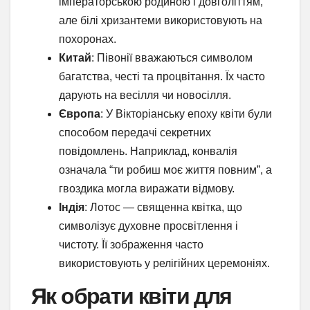
імператорською родиною і довголіттям,
але білі хризантеми використовують на
похоронах.
Китай
: Півонії вважаються символом
багатства, честі та процвітання. Їх часто
дарують на весілля чи новосілля.
Європа
: У Вікторіанську епоху квіти були
способом передачі секретних
повідомлень. Наприклад, конвалія
означала “ти робиш моє життя повним”, а
гвоздика могла виражати відмову.
Індія
: Лотос — священна квітка, що
символізує духовне просвітлення і
чистоту. Її зображення часто
використовують у релігійних церемоніях.
Як обрати квіти для