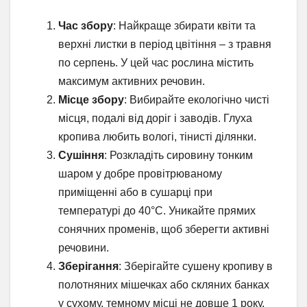
Час збору
: Найкраще збирати квіти та
верхні листки в період цвітіння – з травня
по серпень. У цей час рослина містить
максимум активних речовин.
Місце збору
: Вибирайте екологічно чисті
місця, подалі від доріг і заводів. Глуха
кропива любить вологі, тінисті ділянки.
Сушіння
: Розкладіть сировину тонким
шаром у добре провітрюваному
приміщенні або в сушарці при
температурі до 40°C. Уникайте прямих
сонячних променів, щоб зберегти активні
речовини.
Зберігання
: Зберігайте сушену кропиву в
полотняних мішечках або скляних банках
у сухому, темному місці не довше 1 року.