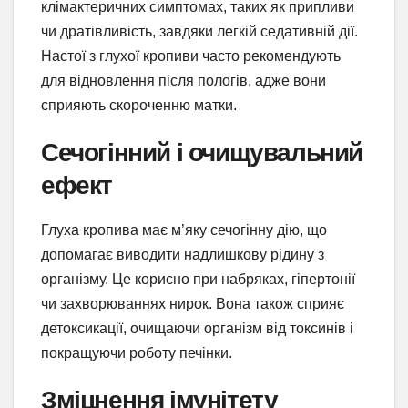
клімактеричних симптомах, таких як припливи
чи дратівливість, завдяки легкій седативній дії.
Настої з глухої кропиви часто рекомендують
для відновлення після пологів, адже вони
сприяють скороченню матки.
Сечогінний і очищувальний
ефект
Глуха кропива має м’яку сечогінну дію, що
допомагає виводити надлишкову рідину з
організму. Це корисно при набряках, гіпертонії
чи захворюваннях нирок. Вона також сприяє
детоксикації, очищаючи організм від токсинів і
покращуючи роботу печінки.
Зміцнення імунітету