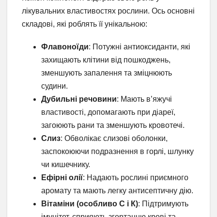
лікувальних властивостях рослини. Ось основні
складові, які роблять її унікальною:
Флавоноїди
: Потужні антиоксиданти, які
захищають клітини від пошкоджень,
зменшують запалення та зміцнюють
судини.
Дубильні речовини
: Мають в’яжучі
властивості, допомагають при діареї,
загоюють рани та зменшують кровотечі.
Слиз
: Обволікає слизові оболонки,
заспокоюючи подразнення в горлі, шлунку
чи кишечнику.
Ефірні олії
: Надають рослині приємного
аромату та мають легку антисептичну дію.
Вітаміни (особливо С і К)
: Підтримують
імунітет, сприяють згортанню крові та