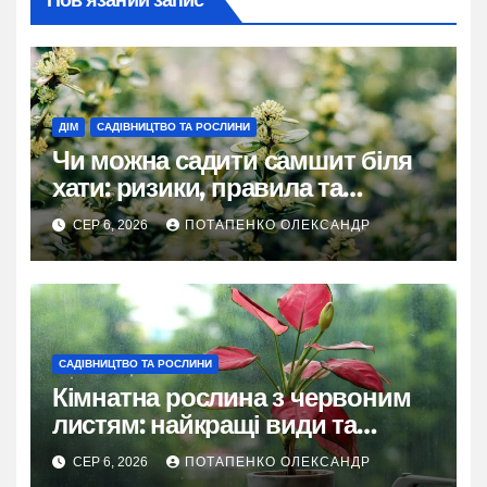
ДІМ
САДІВНИЦТВО ТА РОСЛИНИ
Чи можна садити самшит біля
хати: ризики, правила та
практичні рішення
СЕР 6, 2026
ПОТАПЕНКО ОЛЕКСАНДР
САДІВНИЦТВО ТА РОСЛИНИ
Кімнатна рослина з червоним
листям: найкращі види та
секрети догляду
СЕР 6, 2026
ПОТАПЕНКО ОЛЕКСАНДР