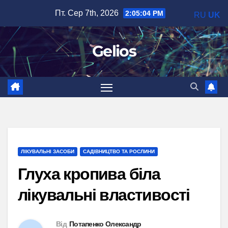
Перейти
Пт. Сер 7th, 2026
2:05:06 PM
RU
UK
до
вмісту
Gelios
ЛІКУВАЛЬНІ ЗАСОБИ
САДІВНИЦТВО ТА РОСЛИНИ
Глуха кропива біла
лікувальні властивості
Від
Потапенко Олександр