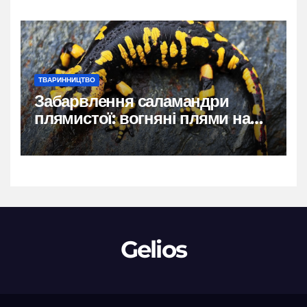
ТВАРИННИЦТВО
Забарвлення саламандри
плямистої: вогняні плями на
чорному тлі
Gelios