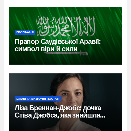
ГЕОГРАФІЯ
Прапор Саудівської Аравії:
символ віри й сили
ЦІКАВІ ТА ВИЗНАЧНІ ПОСТАТІ
Ліза Бреннан-Джобс: дочка
Стіва Джобса, яка знайшла
власний голос