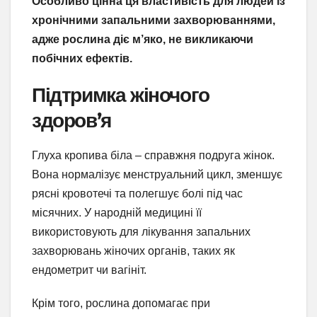
Особливо цінна ця властивість для людей із
хронічними запальними захворюваннями,
адже рослина діє м’яко, не викликаючи
побічних ефектів.
Підтримка жіночого
здоров’я
Глуха кропива біла – справжня подруга жінок.
Вона нормалізує менструальний цикл, зменшує
рясні кровотечі та полегшує болі під час
місячних. У народній медицині її
використовують для лікування запальних
захворювань жіночих органів, таких як
ендометрит чи вагініт.
Крім того, рослина допомагає при