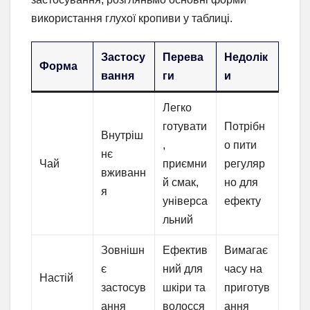
використання глухої кропиви у таблиці.
Застосу
Перева
Недолік
Форма
вання
ги
и
Легко
готувати
Потрібн
Внутріш
,
о пити
нє
Чай
приємни
регуляр
вживанн
й смак,
но для
я
універса
ефекту
льний
Зовнішн
Ефектив
Вимагає
є
ний для
часу на
Настій
застосув
шкіри та
приготув
ання
волосся
ання