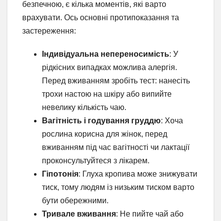
безпечною, є кілька моментів, які варто
врахувати. Ось основні протипоказання та
застереження:
Індивідуальна непереносимість
: У
рідкісних випадках можлива алергія.
Перед вживанням зробіть тест: нанесіть
трохи настою на шкіру або випийте
невелику кількість чаю.
Вагітність і годування груддю
: Хоча
рослина корисна для жінок, перед
вживанням під час вагітності чи лактації
проконсультуйтеся з лікарем.
Гіпотонія
: Глуха кропива може знижувати
тиск, тому людям із низьким тиском варто
бути обережними.
Тривале вживання
: Не пийте чай або