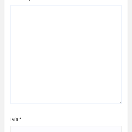
Ім'я
*