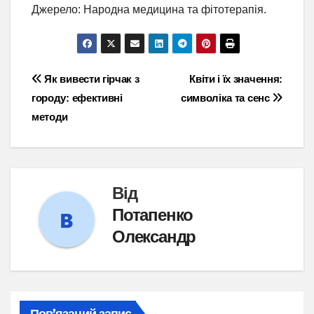
Джерело: Народна медицина та фітотерапія.
Навігація
Як вивести гірчак з
Квіти і їх значення:
городу: ефективні
символіка та сенс
записів
методи
Від
Потапенко
Олександр
Пов’язаний запис