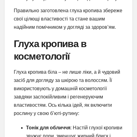
Правильно заготовлена глуха кропива збереже
свої цілющі властивості та стане вашим
надійним помічником у догляді за здоров’ям.
Глуха кропива в
косметології
Глуха кропива біла – не лише ліки, а й чудовий
засіб для догляду за шкірою та волоссям. Її
використовують у домашній косметології
завдяки заспокійливим і регенеруючим
властивостям. Ось кілька ідей, як включити
рослину у свою б’юті-рутину:
Тонік для обличчя
: Настій глухої кропиви
звужує пори, зменшує жирний блиск і