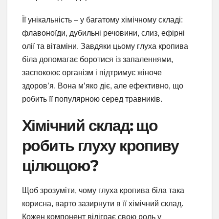
Її унікальність – у багатому хімічному складі:
флавоноїди, дубильні речовини, слиз, ефірні
олії та вітаміни. Завдяки цьому глуха кропива
біла допомагає боротися із запаленнями,
заспокоює організм і підтримує жіноче
здоров’я. Вона м’яко діє, але ефективно, що
робить її популярною серед травників.
Хімічний склад: що
робить глуху кропиву
цілющою?
Щоб зрозуміти, чому глуха кропива біла така
корисна, варто зазирнути в її хімічний склад.
Кожен компонент відіграє свою роль у