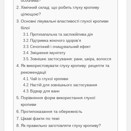
особлива?
Хімічний склад: що робить глуху кропиву
цілющою?
Основні лікувальні властивості глухої кропиви
білої
Протизапальна та заспокійлива дія
Підтримка жіночого здоров’я
Сечогінний і очищувальний ефект
Зміцнення імунітету
Зовнішнє застосування: рани, шкіра, волосся
Як використовувати глуху кропиву: рецепти та
рекомендації
Чай із глухої кропиви
Настій для зовнішнього застосування
Відвар для ванн
Порівняння форм використання глухої
кропиви
Протипоказання та обережність
Цікаві факти по темі
Як правильно заготовляти глуху кропиву?