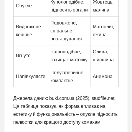
Куполоподібне,
Жовтець,
Опукле
підносить органи
малина
Подовжене,
Видовжене
Магнолія,
спіральне
конічне
ожина
розташування
Чашоподібне,
Слива,
Вгнуте
захищає маточку
шипшина
Полусферичне,
Напівкулясте
Анемона
компактне
Джерела даних: buki.com.ua (2025), studfile.net.
Ця таблиця показує, як форма впливає на
естетику й функціональність – опукле підносить
пелюстки для кращого доступу комахам.