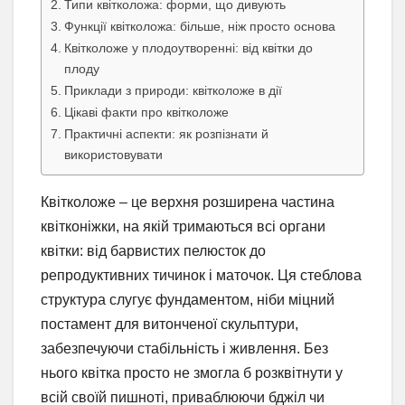
Типи квітколожа: форми, що дивують
Функції квітколожа: більше, ніж просто основа
Квітколоже у плодоутворенні: від квітки до
плоду
Приклади з природи: квітколоже в дії
Цікаві факти про квітколоже
Практичні аспекти: як розпізнати й
використовувати
Квітколоже – це верхня розширена частина
квітконіжки, на якій тримаються всі органи
квітки: від барвистих пелюсток до
репродуктивних тичинок і маточок. Ця стеблова
структура слугує фундаментом, ніби міцний
постамент для витонченої скульптури,
забезпечуючи стабільність і живлення. Без
нього квітка просто не змогла б розквітнути у
всій своїй пишноті, приваблюючи бджіл чи