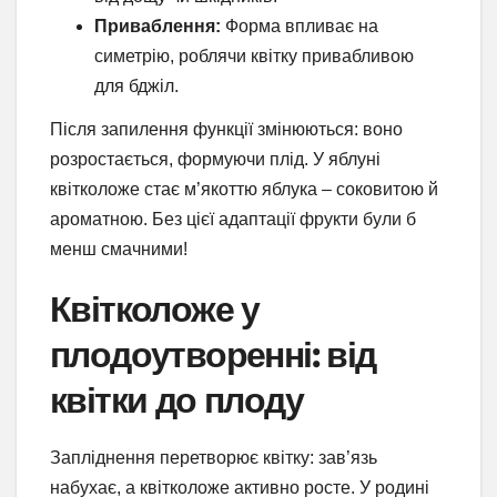
Приваблення:
Форма впливає на
симетрію, роблячи квітку привабливою
для бджіл.
Після запилення функції змінюються: воно
розростається, формуючи плід. У яблуні
квітколоже стає м’якоттю яблука – соковитою й
ароматною. Без цієї адаптації фрукти були б
менш смачними!
Квітколоже у
плодоутворенні: від
квітки до плоду
Запліднення перетворює квітку: зав’язь
набухає, а квітколоже активно росте. У родині