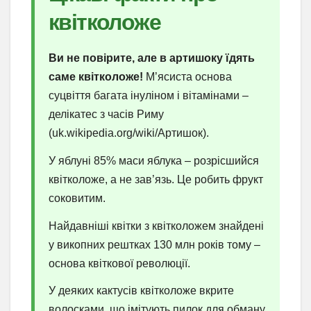
квітколоже
Ви не повірите, але в артишоку їдять
саме квітколоже!
М’ясиста основа
суцвіття багата інуліном і вітамінами –
делікатес з часів Риму
(uk.wikipedia.org/wiki/Артишок).
У яблуні 85% маси яблука – розрісшийся
квітколоже, а не зав’язь. Це робить фрукт
соковитим.
Найдавніші квітки з квітколожем знайдені
у викопних рештках 130 млн років тому –
основа квіткової революції.
У деяких кактусів квітколоже вкрите
волосками, що імітують пилок для обману