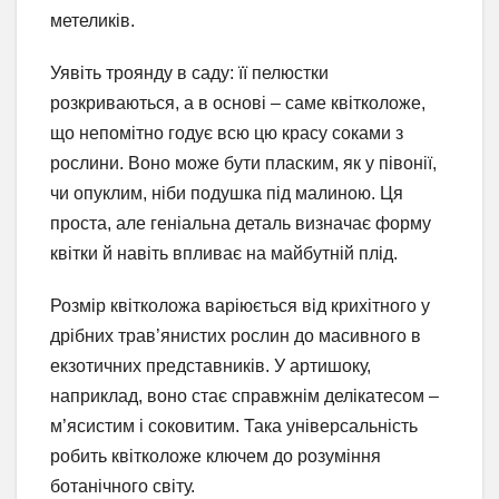
метеликів.
Уявіть троянду в саду: її пелюстки
розкриваються, а в основі – саме квітколоже,
що непомітно годує всю цю красу соками з
рослини. Воно може бути пласким, як у півонії,
чи опуклим, ніби подушка під малиною. Ця
проста, але геніальна деталь визначає форму
квітки й навіть впливає на майбутній плід.
Розмір квітколожа варіюється від крихітного у
дрібних трав’янистих рослин до масивного в
екзотичних представників. У артишоку,
наприклад, воно стає справжнім делікатесом –
м’ясистим і соковитим. Така універсальність
робить квітколоже ключем до розуміння
ботанічного світу.