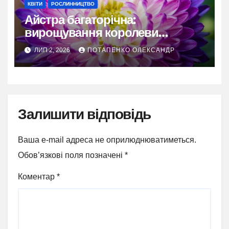
КВІТИ
РОСЛИННИЦТВО
Айстра багаторічна:
вирощування королеви
осіннього саду
ЛИП 2, 2026
ПОТАПЕНКО ОЛЕКСАНДР
Залишити відповідь
Ваша e-mail адреса не оприлюднюватиметься.
Обов’язкові поля позначені
*
Коментар
*