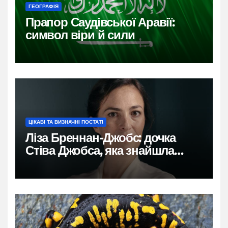
ГЕОГРАФІЯ
Прапор Саудівської Аравії:
символ віри й сили
ЦІКАВІ ТА ВИЗНАЧНІ ПОСТАТІ
Ліза Бреннан-Джобс: дочка
Стіва Джобса, яка знайшла
власний голос