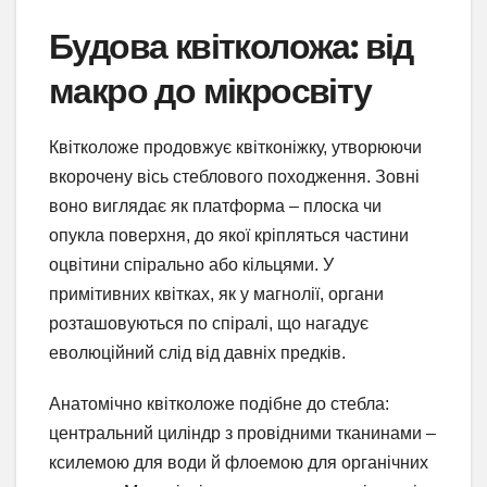
Будова квітколожа: від
макро до мікросвіту
Квітколоже продовжує квітконіжку, утворюючи
вкорочену вісь стеблового походження. Зовні
воно виглядає як платформа – плоска чи
опукла поверхня, до якої кріпляться частини
оцвітини спірально або кільцями. У
примітивних квітках, як у магнолії, органи
розташовуються по спіралі, що нагадує
еволюційний слід від давніх предків.
Анатомічно квітколоже подібне до стебла:
центральний циліндр з провідними тканинами –
ксилемою для води й флоемою для органічних