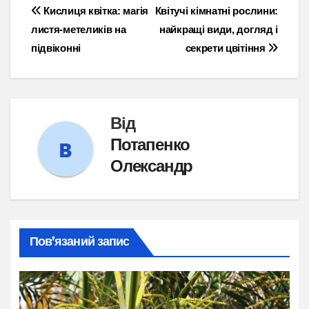
Навігація
Кислиця квітка: магія
Квітучі кімнатні рослини:
листя-метеликів на
найкращі види, догляд і
записів
підвіконні
секрети цвітіння
Від
Потапенко
Олександр
Пов’язаний запис