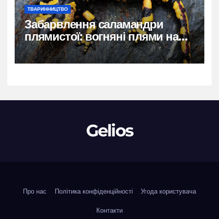
ТВАРИННИЦТВО
Забарвлення саламандри
плямистої: вогняні плями на
чорному тлі
Gelios
Про нас
Політика конфіденційності
Угода користувача
Контакти