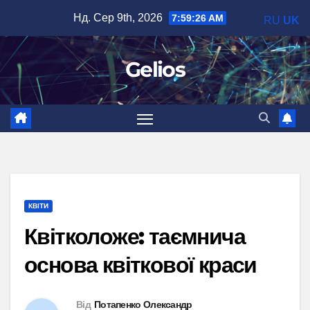
Перейти
Нд. Сер 9th, 2026
7:59:27 AM
RU
UK
до
вмісту
Gelios
КВІТИ
Квітколоже: таємнича
основа квіткової краси
Від
Потапенко Олександр