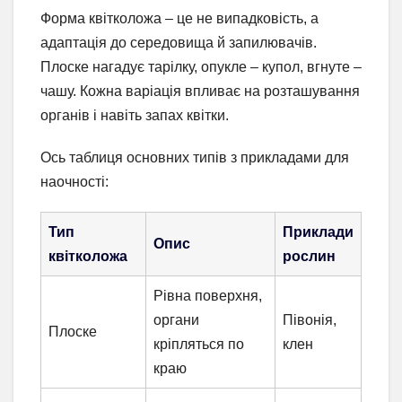
Форма квітколожа – це не випадковість, а
адаптація до середовища й запилювачів.
Плоске нагадує тарілку, опукле – купол, вгнуте –
чашу. Кожна варіація впливає на розташування
органів і навіть запах квітки.
Ось таблиця основних типів з прикладами для
наочності:
Тип
Приклади
Опис
квітколожа
рослин
Рівна поверхня,
органи
Півонія,
Плоске
кріпляться по
клен
краю