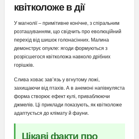
квітколоже в дії
У магнолії – примітивне конічне, з спіральним
розташуванням, що свідчить про еволюційний
перехід від шишок голонасінних. Малина
демонструє опукле: ягоди формуються з
розрісшегося квітколожа навколо дрібних
горішків.
Слива ховає зав’язь у вгнутому ложі,
захищаючи від птахів. А в анемоні напівкуляста
форма створює ефект кулі, приваблюючи
джмелів. Ці приклади показують, як квітколоже
адаптується до клімату й фауни.
Цікаві факти про