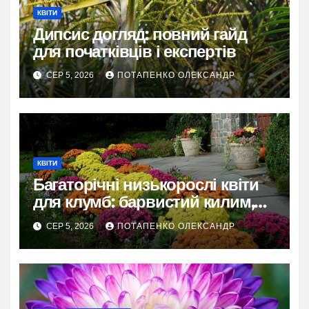
КВІТИ
Дипсис догляд: повний гайд
для початківців і експертів
СЕР 5, 2026
ПОТАПЕНКО ОЛЕКСАНДР
КВІТИ
Багаторічні низькорослі квіти
для клумб: барвистий килим,
що оживає щороку
СЕР 5, 2026
ПОТАПЕНКО ОЛЕКСАНДР