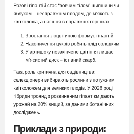
Розові гіпантій стає “вовчим тілом” шипшини чи
яблуком – несправжнім плодом, де м’якоть з
квітколожа, а насіння в справжніх горішках.
Зростання з оцвітиною формує гіпантій.
Накопичення цукрів робить плід солодким.
У артишоку незакінчене цвітіння лишає
м’ясистий диск – їстівний скарб.
Така роль критична для садівництва:
селекціонери вибирають рослини з потужним
квітколожем для великих плодів. У 2026 році
гібриди троянд з розвиненим гіпантієм дають
урожай на 20% вищий, за даними ботанічних
досліджень.
Приклади з природи: